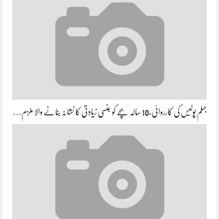
جہلم پولیس کی کارروائی،10 سالہ بچے کو جنسی زیادتی کا نشانہ بنانے والا ملزم…