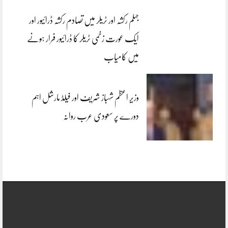
جہلم رکشہ اور ٹریلر میں تصادم رکشہ ڈرائیور اور
ایک عورت زخمی ٹریلر کا ڈرائیور فرار ہونے
میں کامیاب
وزیر اعظم شہباز شریف اور فیلڈ مارشل اہم
دورے پر سعودی عرب روانہ