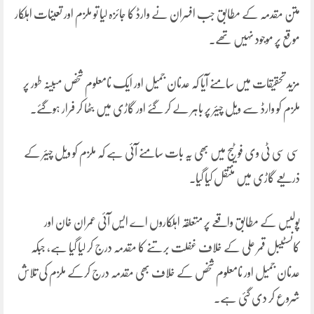
متن مقدمہ کے مطابق جب افسران نے وارڈ کا جائزہ لیا تو ملزم اور تعینات اہلکار
موقع پر موجود نہیں تھے۔
مزید تحقیقات میں سامنے آیا کہ عدنان جمیل اور ایک نامعلوم شخص مبینہ طور پر
ملزم کو وارڈ سے ویل چیئر پر باہر لے کر گئے اور گاڑی میں بٹھا کر فرار ہوگئے۔
سی سی ٹی وی فوٹیج میں بھی یہ بات سامنے آئی ہے کہ ملزم کو ویل چیئر کے
ذریعے گاڑی میں منتقل کیا گیا۔
پولیس کے مطابق واقعے پر متعلقہ اہلکاروں اے ایس آئی عمران خان اور
کانسٹیبل قمر علی کے خلاف غفلت برتنے کا مقدمہ درج کر لیا گیا ہے، جبکہ
عدنان جمیل اور نامعلوم شخص کے خلاف بھی مقدمہ درج کرکے ملزم کی تلاش
شروع کر دی گئی ہے۔