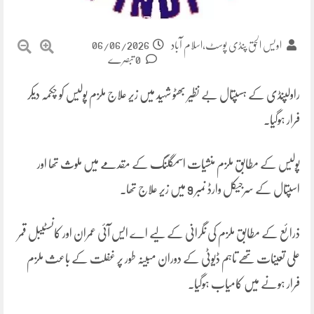
06/06/2026
اویس الحق پنڈی پوسٹ،اسلام آباد
0 تبصرے
راولپنڈی کے ہسپتال بے نظیر بھٹو شہید میں زیر علاج ملزم پولیس کو چکمہ دیکر
فرار ہوگیا۔
پولیس کے مطابق ملزم منشیات اسمگلنگ کے مقدمے میں ملوث تھا اور
اسپتال کے سرجیکل وارڈ نمبر 9 میں زیر علاج تھا۔
ذرائع کے مطابق ملزم کی نگرانی کے لیے اے ایس آئی عمران اور کانسٹیبل قمر
علی تعینات تھے تاہم ڈیوٹی کے دوران مبینہ طور پر غفلت کے باعث ملزم
فرار ہونے میں کامیاب ہوگیا۔