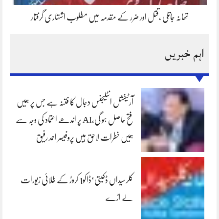
تھانہ جاتلی ،قتل اور ضرر کے مقدمہ میں مطلوب اشتہاری گرفتار
اہم خبریں
آرٹیفشل انٹلیجنس دجال کا فتنہ ہے جس پر ہمیں
فتح حاصل ہو گی،AI پر اندھے اعتماد کی وجہ سے
ہمیں خطرات لاحق ہیں پروفیسر احمد رفیق
کلرسیداں ڈکیتی‘ڈاکو1 کروڑ کے طلائی زیورات
لے اڑے