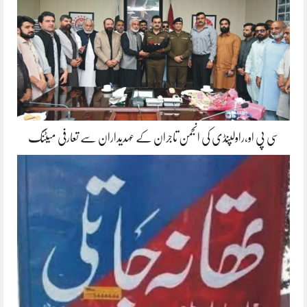
سی پی او،راولپنڈی کی انجمن تاجران کے عہدیداران سے تعارفی میٹنگ