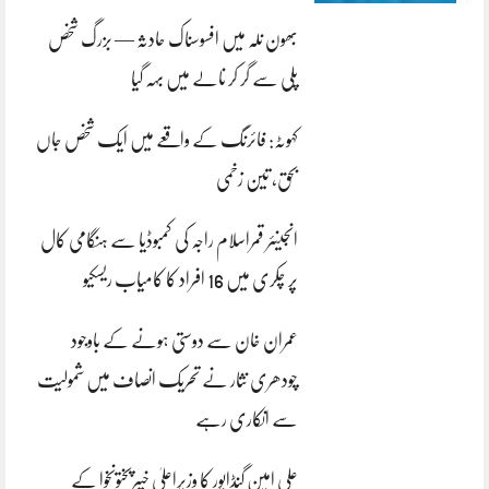
بھون نلہ میں افسوسناک حادثہ — بزرگ شخص
پلی سے گر کر نالے میں بہہ گیا
کہوٹہ: فائرنگ کے واقعے میں ایک شخص جاں
بحق، تین زخمی
انجینئر قمراسلام راجہ کی کمبوڈیا سے ہنگامی کال
پر چکری میں 16 افراد کا کامیاب ریسکیو
عمران خان سے دوستی ہونے کے باوجود
چودھری نثار نے تحریک انصاف میں شمولیت
سے انکاری رہے
علی امین گنڈاپور کا وزیراعلیٰ خیبرپختونخوا کے