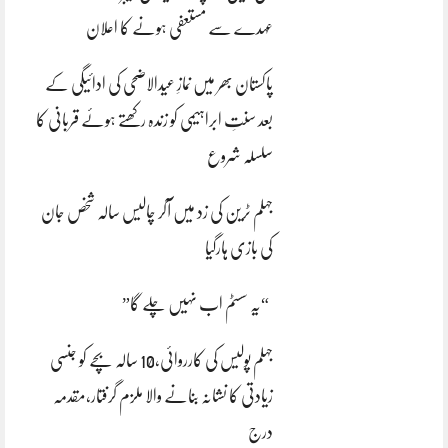
عہدے سے مستعفی ہونے کا اعلان
پاکستان بھر میں نمازِ عیدالاضحی کی ادائیگی کے
بعد سنتِ ابراہیمی کو زندہ رکھتے ہوئے قربانی کا
سلسلہ شروع
جہلم ٹرین کی زد میں آکر چالیس سالہ شخص جان
کی بازی ہارگیا
“یہ سسٹم اب نہیں چلے گا”
جہلم پولیس کی کارروائی،10 سالہ بچے کو جنسی
زیادتی کا نشانہ بنانے والا ملزم گرفتار،مقدمہ
درج