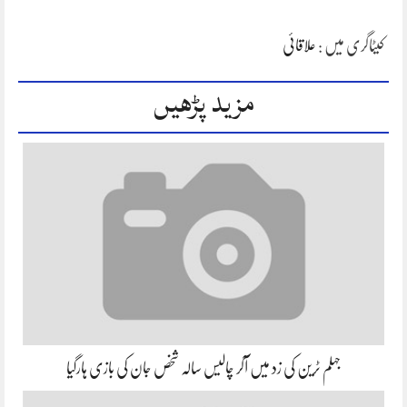
کیٹاگری میں :
علاقائی
مزید پڑھیں
جہلم ٹرین کی زد میں آکر چالیس سالہ شخص جان کی بازی ہارگیا