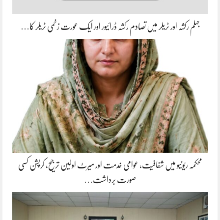
جہلم رکشہ اور ٹریلر میں تصادم رکشہ ڈرائیور اور ایک عورت زخمی ٹریلر کا…
محکمہ ریونیو میں شفافیت، عوامی خدمت اور میرٹ اولین ترجیح، کرپشن کسی
صورت برداشت…