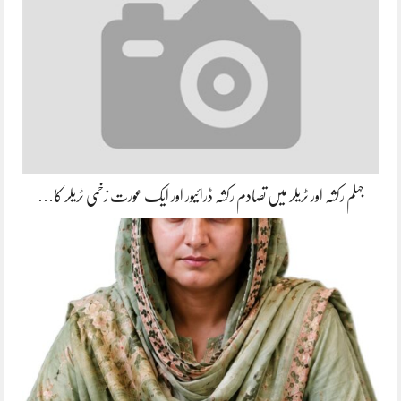
جہلم رکشہ اور ٹریلر میں تصادم رکشہ ڈرائیور اور ایک عورت زخمی ٹریلر کا…