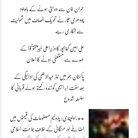
عمران خان سے دوستی ہونے کے باوجود
چودھری نثار نے تحریک انصاف میں شمولیت
سے انکاری رہے
علی امین گنڈاپور کا وزیراعلیٰ خیبرپختونخوا کے
عہدے سے مستعفی ہونے کا اعلان
پاکستان بھر میں نمازِ عیدالاضحی کی ادائیگی کے
بعد سنتِ ابراہیمی کو زندہ رکھتے ہوئے قربانی کا
سلسلہ شروع
**راولپنڈی: پٹرولیم مصنوعات کی قیمتوں میں
اضافے اور مہنگائی کے خلاف جماعت اسلامی