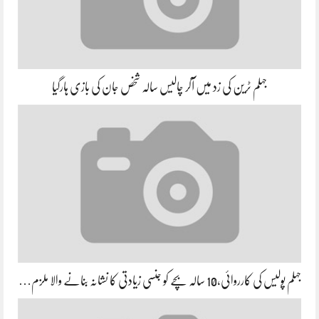
جہلم ٹرین کی زد میں آکر چالیس سالہ شخص جان کی بازی ہارگیا
جہلم پولیس کی کارروائی،10 سالہ بچے کو جنسی زیادتی کا نشانہ بنانے والا ملزم…