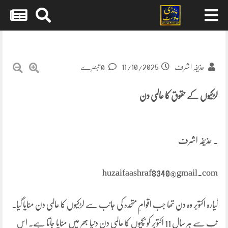
Skip
to
content
11/10/2025
حذیفہ اشرف
0 تبصرے
لڑکیوں کے حقوق کا عالمی دن
. حذیفہ اشرف
huzaifaashraf8340@gmail.com
گیارہ اکتوبر وہ دن تھا جب اقوامِ متحدہ کی جانب سے لڑکیوں کا عالمی دن منایا گیا۔
تب سے ہر سال 11 اکتوبر کو بچیوں کا عالمی دن دنیا بھر میں منایا جاتا ہے۔ اس