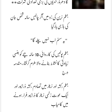
کا دھرنا، شہریوں کی بڑی تعداد کی شرکت**
جہلم ٹرین کی زد میں آکر چالیس سالہ شخص جان
کی بازی ہارگیا
“یہ سسٹم اب نہیں چلے گا”
جہلم پولیس کی کارروائی،10 سالہ بچے کو جنسی
زیادتی کا نشانہ بنانے والا ملزم گرفتار،مقدمہ
درج
جہلم رکشہ اور ٹریلر میں تصادم رکشہ ڈرائیور اور
ایک عورت زخمی ٹریلر کا ڈرائیور فرار ہونے
میں کامیاب