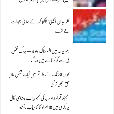
کلرسیداں ڈکیتی‘ڈاکو1 کروڑ کے طلائی زیورات
لے اڑے
بھون نلہ میں افسوسناک حادثہ — بزرگ شخص
پلی سے گر کر نالے میں بہہ گیا
کہوٹہ: فائرنگ کے واقعے میں ایک شخص جاں
بحق، تین زخمی
انجینئر قمراسلام راجہ کی کمبوڈیا سے ہنگامی کال
پر چکری میں 16 افراد کا کامیاب ریسکیو