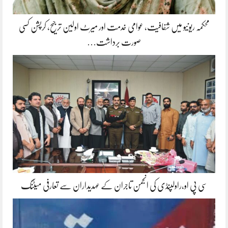
محکمہ ریونیو میں شفافیت، عوامی خدمت اور میرٹ اولین ترجیح، کرپشن کسی
صورت برداشت…
سی پی او،راولپنڈی کی انجمن تاجران کے عہدیداران سے تعارفی میٹنگ