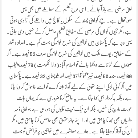
اپنی مرضی سے باز آ جائے۔ اسی طرح تعلیم کے معاملے میں بھی یہی
صورتحال ہے۔ بچے کو اپنی پسند کے اسکول یا کالج میں داخلے کی آزادی ہوتی
ہے، مگر بچیوں کو ان کی مرضی کے مطابق تعلیم حاصل کرنے نہیں دی جاتی۔
یہی وجہ ہے کہ پاکستان میں خواتین کی شرح خواندگی بہت کم ہے۔ اعداد و شمار
کے مطابق، پورے ملک میں خواتین کی شرح خواندگی صرف 52 فیصد ہے۔ اگر
صوبوں کے لحاظ سے دیکھا جائے تو اسلام آباد (دارالحکومت) 79 فیصد، پنجاب
60 فیصد، سندھ 50 فیصد، خیبر پختونخوا 37 فیصد اور بلوچستان 32 فیصد ہے۔ پاکستان
میں اگر کوئی لڑکی اپنے حقوق کے لیے آواز بلند کرے تو اسے خاموش کر دیا جاتا
ہے، بلکہ بدکردار بھی کہا جاتا ہے۔ یہ واضح کرنا ضروری ہے کہ یہاں بات
عورت مارچ کی نہیں، بلکہ ان نیک نیت بچیوں کی ہو رہی ہے جو اپنی ذمہ
داریاں بھی نبھانا چاہتی ہیں اور اپنے جائز حقوق بھی حاصل کرنا چاہتی ہیں، مگر
ان کی آواز کو دبایا جاتا ہے۔ ہمارے معاشرے میں خواتین پر فرائض تو بہت