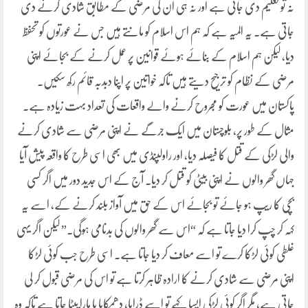
نہ تو تعلیم دی جاتی ہے اور نہ ہی ان کی مرضی کے مطابق شادی کرنے دی
جاتی ہے۔ یہ المیہ ہے کہ ہم اس اسلام کو مانتے ہیں جس نے عورتوں کو تحفظ
دیا، لیکن ہم اسلام کے بنائے ہوئے قوانین پر عمل کرنے کے بجائے اپنی
مرضی کے نظام کو ترجیح دیتے ہیں تاکہ خواتین پر اپنا دبدبہ قائم رکھ سکیں۔
پاکستان میں عورت کو مجروح کرنے والے واقعات کی تعداد بہت زیادہ ہے۔
مثال کے طور پر، بلوچستان میں ایک جرگے نے اپنی مرضی سے شادی کرنے
والی لڑکی کے قتل کا فیصلہ دیا، اور راولپنڈی میں بھی اسی طرح کا واقعہ پیش آیا
جہاں گھر والوں نے اپنی بیٹی کو قتل کر دیا۔ آج کے اس جدید دور میں اگر کسی
بچی کا ریپ ہو جائے تو بجائے اس کے حق میں آواز بلند کرنے کے، اسے یہ
کہہ کر چپ کرا دیا جاتا ہے کہ “اس سے گھر والوں کی بدنامی ہوگی۔” لیکن اگر یہی
غلطی کوئی لڑکا کرے تو اسے معاف کر دیا جاتا ہے۔ اسی طرح جب کوئی لڑکا
اپنی مرضی سے شادی کرنے کا ارادہ ظاہر کرتا ہے تو اس کی مرضی قبول کر لی
جاتی ہے، مگر اگر کوئی لڑکی ایسا کہے تو اسے ڈرایا، دھمکایا یا مارا پیٹا جاتا ہے تاکہ وہ