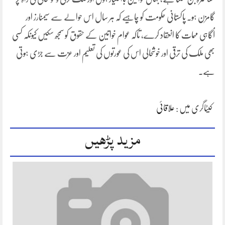
گامزن ہو۔ پاکستانی حکومت کو چاہیے کہ ہر سال اس حوالے سے سیمنارز اور
آگاہی مہمات کا انعقاد کرے، تاکہ عوام خواتین کے حقوق کو سمجھ سکیں کیونکہ کسی
بھی ملک کی ترقی اور خوشحالی اس کی عورتوں کی تعلیم اور عزت سے جڑی ہوتی
ہے۔
کیٹاگری میں :
علاقائی
مزید پڑھیں