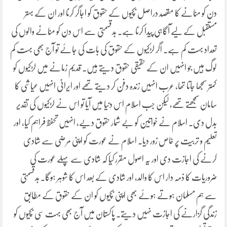
دن کو منانے کا مقصد دراصل بچیوں کے حقوق کو اجاگر کرنا اور ان کے بہتر
مستقبل کے لیے آگاہی پیدا کرنا ہے۔ بدقسمتی سے اس دن کو منانے والوں کی
تعداد بہت کم ہے۔ اگر لڑکیوں کے حقوق کی بات کی جائے تو آج بھی بہت کم
لوگ ہیں جو انہیں ان کے حقیقی حقوق دیتے ہیں۔ قدیم زمانے میں لڑکیوں کو
کمتر سمجھا جاتا تھا، عرب انہیں زندہ دفن کر دیتے تھے اور ایرانی انہیں عیاشی کا
سامان سمجھتے تھے، لیکن جب اسلام اس دنیا میں آیا تو اس نے لڑکیوں کی تقدیر
بدل دی۔ اسلام نے خواتین کو بے شمار حقوق دیے، انہیں تحفظ فراہم کیا، اور
تعلیم و تربیت پر خاص زور دیا۔ اسلام نے عورت کو اپنی مرضی سے شادی
کرنے کی اجازت دی اور یہ اصول مقرر کیا کہ شادی سے پہلے عورت کی
ضروریات کا ذمہ دار اس کا والد، اور شادی کے بعد اس کا شوہر ہوگا۔ بدقسمتی
سے ہم مسلمان ہوتے ہوئے بھی اپنی بچیوں کو ان کے حقوق کے مطابق
زندگی گزارنے کی اجازت نہیں دیتے۔ پاکستان میں آج بھی بہت سی بچیوں کو