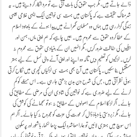
ڈالے جاتے ہیں، مگر جب حقوق کی بات آتی ہے تو مرد انکار کر دیتے ہیں۔ یہ
شرمناک حقیقت ہے کہ پاکستان میں بہت سی خواتین ایک ایسی غلامی جیسی
زندگی گزار رہی ہیں جہاں وہ مسلمان گھرانے میں پیدا ہونے کے باوجود اسلام
کے عطا کردہ حقوق سے محروم ہیں۔ ہمیں چاہیے کہ ہم اپنی ماں، بہن اور
بیٹیوں کی حفاظت ضرور کریں، مگر انہیں ان کے بنیادی حقوق سے محروم نہ
کریں۔ لڑکیوں کو تعلیم دیں تاکہ وہ اپنے اور اپنی آنے والی نسل کے لیے بہتر
مستقبل بنا سکیں۔ پاکستان میں آج بھی بہت سی لڑکیاں کچہری میں نکاح کرتی
ہوئی نظر آتی ہیں، جس کی شرح دن بدن بڑھتی جا رہی ہے۔ اس مسئلے کو کم
کرنے کے لیے ضروری ہے کہ خواتین کی شادی ان کی مرضی کے مطابق کی
جائے۔ اگر لڑکا اسلام کے اصولوں کے مطابق نہ ہو تو سمجھانے کی کوشش کی
جائے، مگر زبردستی یا دباؤ ڈال کر عورت کی عزت کو مجروح نہ کیا جائے۔ اگر ہم
اس سوچ میں بہتری لائیں تو ہمارا معاشرہ ایک پڑھا لکھا، باشعور اور پُرسکون
معاشرہ بن سکتا ہے، جہاں خواتین بااختیار ہوں اور ملک ترقی و خوشحالی کی راہ پر