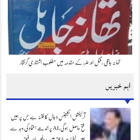
تھانہ جاتلی ،قتل اور ضرر کے مقدمہ میں مطلوب اشتہاری گرفتار
اہم خبریں
آرٹیفشل انٹلیجنس دجال کا فتنہ ہے جس پر ہمیں
فتح حاصل ہو گی،AI پر اندھے اعتماد کی وجہ سے
ہمیں خطرات لاحق ہیں پروفیسر احمد رفیق