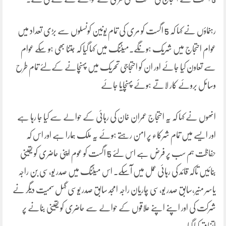
رہنماؤں نے کہا کہ 5 اگست کو مری کی تمام یونین کونسلوں سے بڑی تعداد میں
عوام احتجاج میں شریک ہونگے۔میٹنگ میں کہا گیا کہ جتنا بھی ہو سکے عوام
سے تعاون کیا جائے اور ان کو احتجاجی تحریک میں پہنچانے کےلئے تمام طرح
وسائل بروئے کار لاتے ہوئے پہنچایا جائے
انھوں نے کہا کہ یہ احتجاج عمران خان کی رہائی کے حوالے سے کیا جا رہا ہے
اور ایسے میں تمام شرکاء پر امن رہتے ہوئے یہ ملک ہمارا ہے اور اس کہ
حفاظت ہم سب پر فرض ہے اس لئے 5 اگست کو عوم اپنی حاضری کو یقینی
بنائیں تاکہ قائد کی رہائی عمل میں آسکے۔ اس میٹنگ میں صدر یو،سی بن راجہ
یاسر منیر،سابق صدر یو،سی چاریان راجہ امجد سابق صدر یوسی گہل سمیت دیگر نے
شرکت کی اور اپنے اپنے علاقوں کے حوالے سے حاضری کو یقینی بنانے پر