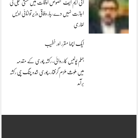
آئی ایم ایف مخصوص اوقات میں سستی بجلی کی
اجازت نہیں دے رہا، وفاقی وزیر توانائی اویس
لغاری
ایک اچھا مقرر اور خطیب
جہلم پولیس کارروائی، رکشہ چوری کے مقدمہ
میں ملوث ملزم گرفتار، چوری شدہ چنگ چی رکشہ
برآمد