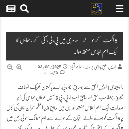
Skip
to
content
5 اگست کے حوالے سے مری میں پی،ٹی،آئی کے رہنماؤں کا
ایک اہم اجلاس منعقد ہوا۔
03/08/2025
اویس الحق پنڈی پوسٹ،اسلام آباد
0 تبصرے
راولپنڈی(اویس الحق سے)سابق ایم،پی،اے پاکستان تحریک انصاف
میجر(ر)لطاسب ستی اور سابق امیدوار پی،پی 6 سہیل عرفان عباسی کی زیر
صدارت ایک اہم اجلاس منعقد ہوا جس میں سابق وزیر اعظم عمران خان کی کال
پر 5 اگست کو ہونے والے احتجاج کے حوالے سے اہم میٹنگ ہوئی،جس میں
5 اگست کے احتجاج کی حکمت عملی مری کے حوالے سے طے کی گئے۔