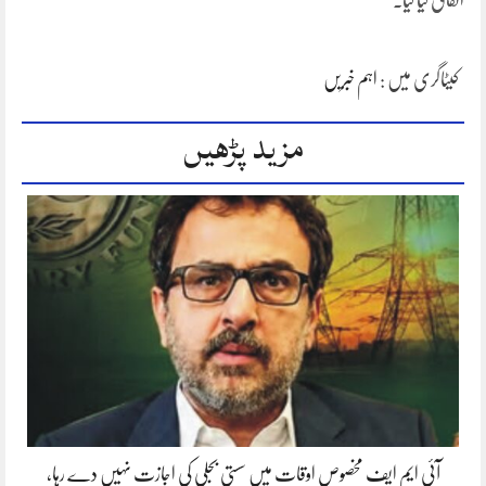
اتفاق کیا گیا۔
کیٹاگری میں :
اہم خبریں
مزید پڑھیں
آئی ایم ایف مخصوص اوقات میں سستی بجلی کی اجازت نہیں دے رہا،