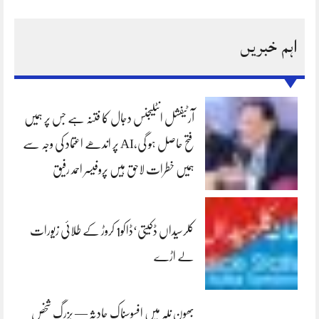
اہم خبریں
آرٹیفشل انٹلیجنس دجال کا فتنہ ہے جس پر ہمیں
فتح حاصل ہو گی،AI پر اندھے اعتماد کی وجہ سے
ہمیں خطرات لاحق ہیں پروفیسر احمد رفیق
کلرسیداں ڈکیتی‘ڈاکو1 کروڑ کے طلائی زیورات
لے اڑے
بھون نلہ میں افسوسناک حادثہ — بزرگ شخص