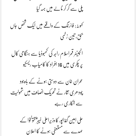
پلی سے گر کر نالے میں بہہ گیا
کہوٹہ: فائرنگ کے واقعے میں ایک شخص جاں
بحق، تین زخمی
انجینئر قمراسلام راجہ کی کمبوڈیا سے ہنگامی کال
پر چکری میں 16 افراد کا کامیاب ریسکیو
عمران خان سے دوستی ہونے کے باوجود
چودھری نثار نے تحریک انصاف میں شمولیت
سے انکاری رہے
علی امین گنڈاپور کا وزیراعلیٰ خیبرپختونخوا کے
عہدے سے مستعفی ہونے کا اعلان