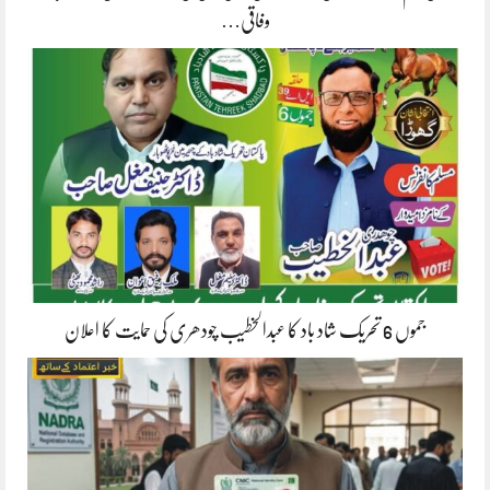
وفاقی…
جموں 6 تحریک شاد باد کا عبدالخطیب چودھری کی حمایت کا اعلان