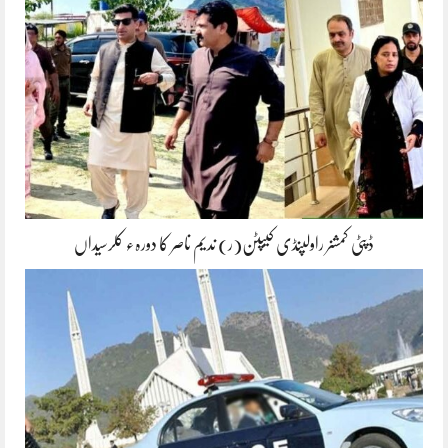
ڈپٹی کمشنر راولپنڈی کیپٹن(ر) ندیم ناصر کا دورہء کلرسیداں