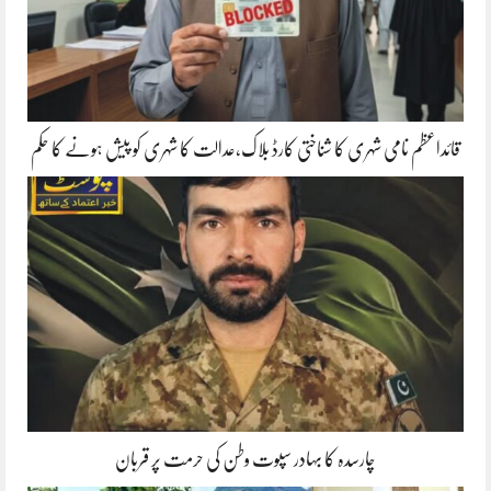
قائداعظم نامی شہری کا شناختی کارڈ بلاک،عدالت کا شہری کو پیش ہونے کا حکم
چارسدہ کا بہادر سپوت وطن کی حرمت پر قربان