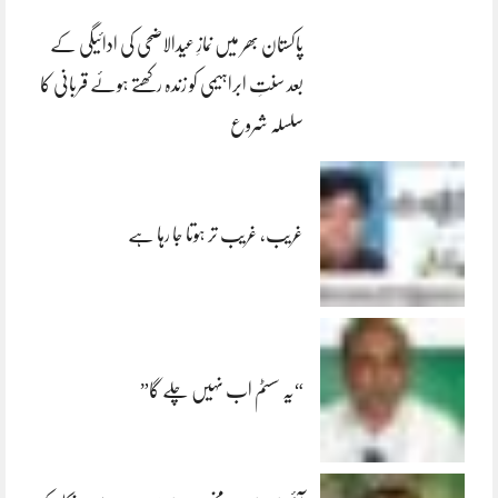
پاکستان بھر میں نمازِ عیدالاضحی کی ادائیگی کے
بعد سنتِ ابراہیمی کو زندہ رکھتے ہوئے قربانی کا
سلسلہ شروع
غریب، غریب تر ہوتا جا رہا ہے
“یہ سسٹم اب نہیں چلے گا”