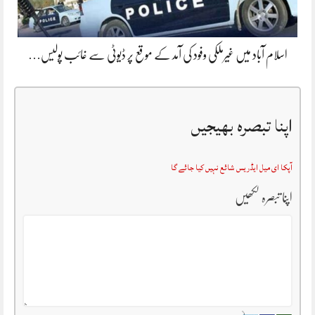
اسلام آباد میں غیرملکی وفود کی آمد کے موقع پر ڈیوٹی سے غائب پولیس…
اپنا تبصرہ بھیجیں
آپکا ای میل ایڈریس شائع نہیں کیا جائے گا
اپنا تبصرہ لکھیں