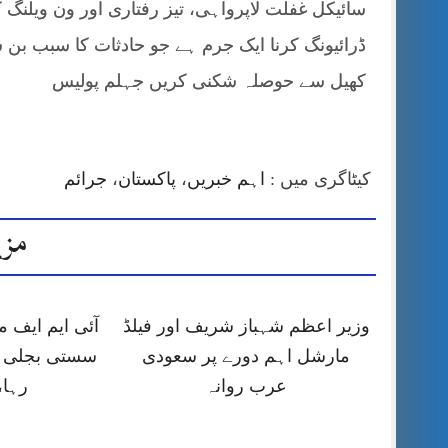
سائیکل غفلت لاپرواہی، تیز رفتاری اور ون ویلنگ 
ڈرائیونگ کرنا ایک جرم ہے جو حادثات کا سبب بن 
کھیل سے حوصلہ شکنی کریں جہلم پولیس
کیٹاگری میں :
اہم خبریں
،
پاکستان
،
جرائم
مزی
وزیر اعظم شہباز شریف اور فیلڈ
آئی ایم ایف
مارشل اہم دورے پر سعودی
سستی بجلی ک
عرب روانہ
رہا،