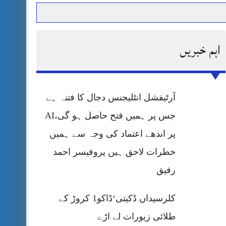
اہم خبریں
حرمت پر قربان
 کی پریس کانفرنس
آرٹیفشل انٹلیجنس دجال کا فتنہ ہے
جس پر ہمیں فتح حاصل ہو گی،AI
پر اندھے اعتماد کی وجہ سے ہمیں
خطرات لاحق ہیں پروفیسر احمد
رفیق
کلرسیداں ڈکیتی‘ڈاکو1 کروڑ کے
طلائی زیورات لے اڑے