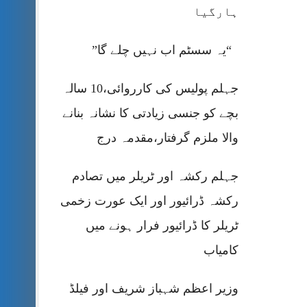
ہارگیا
“یہ سسٹم اب نہیں چلے گا”
جہلم پولیس کی کارروائی،10 سالہ
بچے کو جنسی زیادتی کا نشانہ بنانے
والا ملزم گرفتار،مقدمہ درج
جہلم رکشہ اور ٹریلر میں تصادم
رکشہ ڈرائیور اور ایک عورت زخمی
ٹریلر کا ڈرائیور فرار ہونے میں
کامیاب
وزیر اعظم شہباز شریف اور فیلڈ