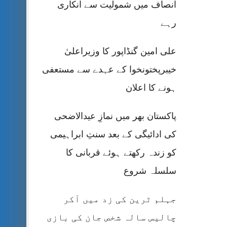
انصاف میں شمولیت سے انکاری
رہے
علی امین گنڈاپور کا وزیراعلیٰ
خیبرپختونخوا کے عہدے سے مستعفی
ہونے کا اعلان
پاکستان بھر میں نمازِ عیدالاضحی
کی ادائیگی کے بعد سنتِ ابراہیمی
کو زندہ رکھتے ہوئے قربانی کا
سلسلہ شروع
جہلم ٹرین کی زد میں آکر
چالیس سالہ شخص جان کی بازی