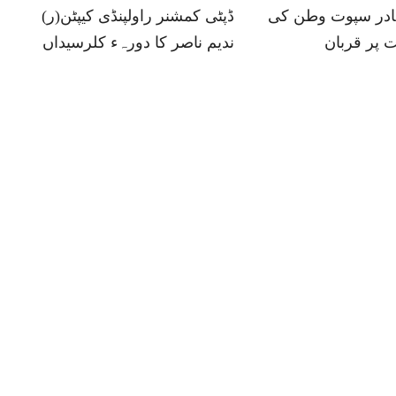
ہادر سپوت وطن کی
ڈپٹی کمشنر راولپنڈی کیپٹن(ر)
 پر قربان
ندیم ناصر کا دورہء کلرسیداں