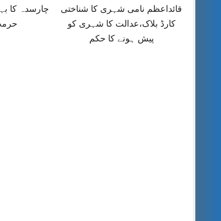
قائداعظم نامی شہری کا شناختی
چارسدہ کا ب
کارڈ بلاک،عدالت کا شہری کو
حرمت
پیش ہونے کا حکم