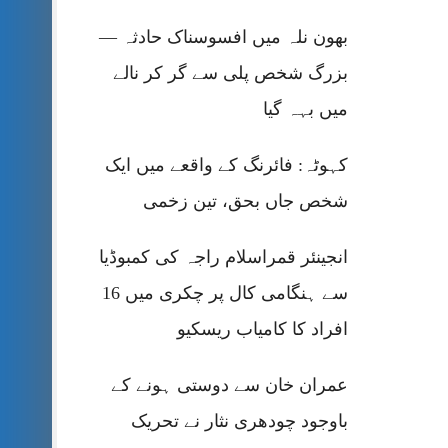
بھون نلہ میں افسوسناک حادثہ —
بزرگ شخص پلی سے گر کر نالے
میں بہہ گیا
کہوٹہ: فائرنگ کے واقعے میں ایک
شخص جاں بحق، تین زخمی
انجینئر قمراسلام راجہ کی کمبوڈیا
سے ہنگامی کال پر چکری میں 16
افراد کا کامیاب ریسکیو
عمران خان سے دوستی ہونے کے
باوجود چودھری نثار نے تحریک