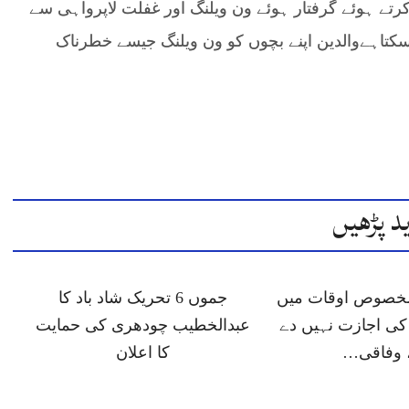
کرتے ہوئے گرفتار ہوئے ون ویلنگ اور غفلت لاپرواہی سے
سکتاہےوالدین اپنے بچوں کو ون ویلنگ جیسے خطرناک
د پڑھیں
 مخصوص اوقات میں
جموں 6 تحریک شاد باد کا
ی اجازت نہیں دے
عبدالخطیب چودھری کی حمایت
 وفاقی…
کا اعلان