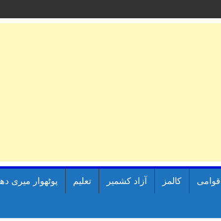
اقوامی
کالمز
آزاد کشمیر
تعلیم
پوٹھوار میری دھ