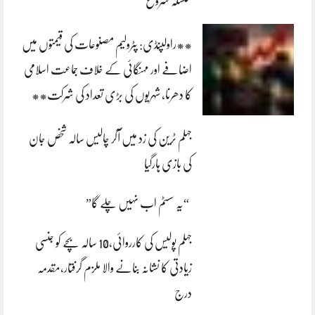
سلسلہ شروع
**راولپنڈی: پٹرولیم مصنوعات کی قیمتوں میں
اضافے اور مہنگائی کے خلاف جماعت اسلامی
کا دھرنا، شہریوں کی بڑی تعداد کی شرکت**
جہلم ٹرین کی زد میں آکر چالیس سالہ شخص جان
کی بازی ہارگیا
“یہ سسٹم اب نہیں چلے گا”
جہلم پولیس کی کارروائی،10 سالہ بچے کو جنسی
زیادتی کا نشانہ بنانے والا ملزم گرفتار،مقدمہ
درج