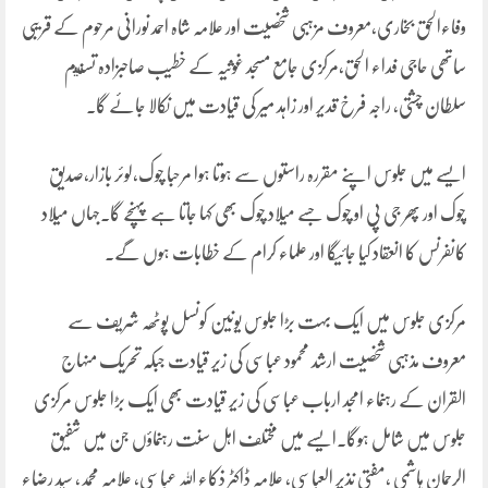
وفاءالحق بخاری،معروف مزہبی شخصیت اور علامہ شاہ احمد نورانی مرحوم کے قریبی
ساتھی حاجی فداء الحق،مرکزی جامع مسجد غوثیہ کے خطیب صاحبزادہ تسنيم
سلطان چشتی، راجہ فرخ قدیر اور زاہد میر کی قیادت میں نکالا جائے گا۔
ایسے میں جلوس اپنے مقررہ راستوں سے ہوتا ہوا مرحبا چوک،لوئر بازار،صدیق
چوک اور پھر جی پی او چوک جسے میلاد چوک بھی کہا جاتا ہے پہنچے گا۔جہاں میلاد
کانفرنس کا انعقاد کیا جائیگا اور علماء کرام کے خطابات ہوں گے۔
مرکزی جلوس میں ایک بہت بڑا جلوس یونین کونسل پوٹھہ شریف سے
معروف مذہبی شخصیت ارشد محمود عباسی کی زیر قیادت جبکہ تحریک منہاج
القران کے رہنماء امجد ارباب عباسی کی زیر قیادت بھی ایک بڑا جلوس مرکزی
جلوس میں شامل ہوگا۔ایسے میں مختلف اہل سنت رہنماؤں جن میں شفیق
الرحمان ہاشمی ،مفتی نذیر العباسی، علامہ ڈاکٹر ذکاء اللہ عباسی، علامہ محمد، سید رضاء