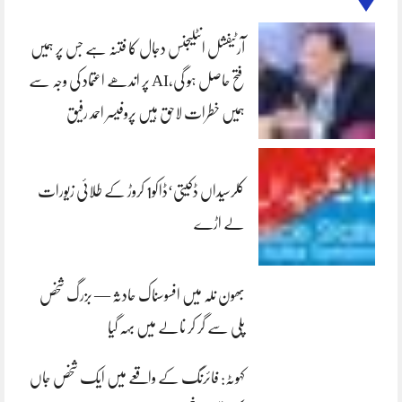
آرٹیفشل انٹلیجنس دجال کا فتنہ ہے جس پر ہمیں
فتح حاصل ہو گی،AI پر اندھے اعتماد کی وجہ سے
ہمیں خطرات لاحق ہیں پروفیسر احمد رفیق
کلرسیداں ڈکیتی‘ڈاکو1 کروڑ کے طلائی زیورات
لے اڑے
بھون نلہ میں افسوسناک حادثہ — بزرگ شخص
پلی سے گر کر نالے میں بہہ گیا
کہوٹہ: فائرنگ کے واقعے میں ایک شخص جاں