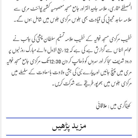
المصطفے بخاری، علامہ جاوید اختر اور جامع مسجد معصومیہ کشمیر پوائنٹ مری سے
علامہ ساجد محبوبی کی قیادت بھی جلوس مرکزی جلوس میں شامل ہوں گے۔
خطیب مرکزی مسجد غوثیہ کے خطیب علامہ تسنیم سلطان چشتی کی جانب نے
عوام الناس سے گزارش ہے کی ہے کہ 12 ربیع الاول والےمبارک روز لبوں پر
درود شریف سجا کر اور سروں کو ڈھانپ کر دن 12:30 تک مرکزی جامع مسجد غوثیہ
مری میں پہنچ جائیں اور پیارے نبیؐ کی جشن ولادت باسعادت کے سلسلے میں
مرکزی جلوس میں بھرپور طریقے سے شرکت کریں۔
کیٹاگری میں :
علاقائی
مزید پڑھیں