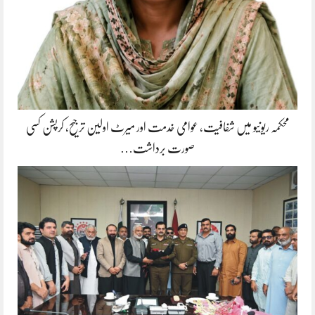
محکمہ ریونیو میں شفافیت، عوامی خدمت اور میرٹ اولین ترجیح، کرپشن کسی
صورت برداشت…