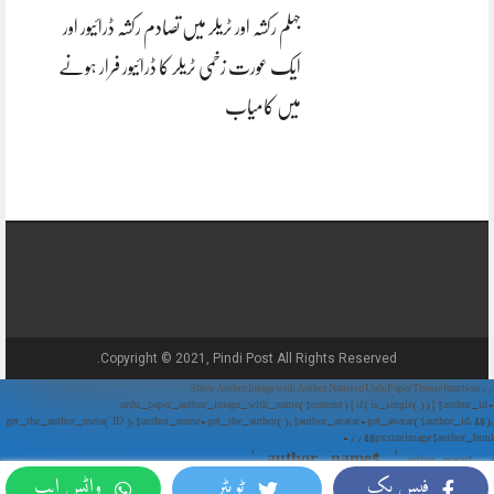
جہلم رکشہ اور ٹریلر میں تصادم رکشہ ڈرائیور اور
ایک عورت زخمی ٹریلر کا ڈرائیور فرار ہونے
میں کامیاب
Copyright © 2021, Pindi Post All Rights Reserved.
// Show Author Image with Author Name in UrduPaper Theme function
urdu_paper_author_image_with_name($content) { if (is_single()) { $author_id =
get_the_author_meta('ID'); $author_name = get_the_author(); $author_avatar = get_avatar($author_id, 48);
// 48px size image $author_html = '
' . $author_name . '
' . $author_avatar . '
فیس بک
ٹویٹر
واٹس ایپ
'; return $author_html . $content; } return $content; } add_filter('the_content',