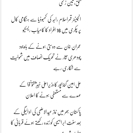
بحق، تین زخمی
انجینئر قمراسلام راجہ کی کمبوڈیا سے ہنگامی کال
پر چکری میں 16 افراد کا کامیاب ریسکیو
عمران خان سے دوستی ہونے کے باوجود
چودھری نثار نے تحریک انصاف میں شمولیت
سے انکاری رہے
علی امین گنڈاپور کا وزیراعلیٰ خیبرپختونخوا کے
عہدے سے مستعفی ہونے کا اعلان
پاکستان بھر میں نمازِ عیدالاضحی کی ادائیگی کے
بعد سنتِ ابراہیمی کو زندہ رکھتے ہوئے قربانی کا