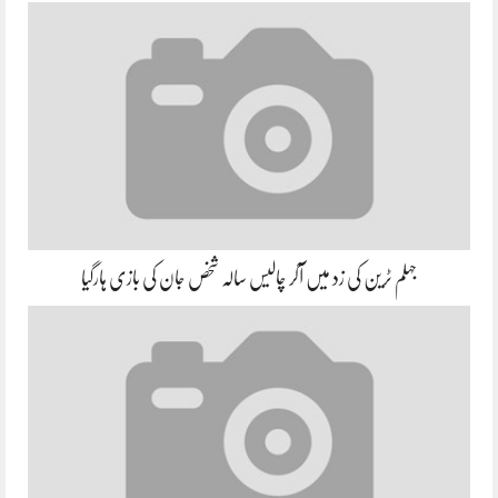
جہلم ٹرین کی زد میں آکر چالیس سالہ شخص جان کی بازی ہارگیا