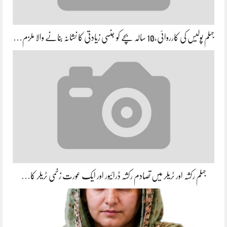
جہلم پولیس کی کارروائی،10 سالہ بچے کو جنسی زیادتی کا نشانہ بنانے والا ملزم…
جہلم رکشہ اور ٹریلر میں تصادم رکشہ ڈرائیور اور ایک عورت زخمی ٹریلر کا…