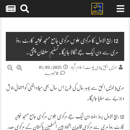
Skip
to
content
12 ربیع الاول کا مرکزی جلوس مرکزی جامع مسجد غوثیہ کارٹ روڈ
مری سے دن ایک بجے نکالا جائیگا۔تسنیم سلطان چشتی۔
01/09/2025
اویس الحق پنڈی پوسٹ،اسلام آباد
0 تبصرے
مری(اویس الحق سے)ہر سال کی طرح اس سال بھی میلاد النبیؐ کو انتہائی جوش
و جزبے سے منایا جائیگا۔
12 ربیع الاول بروز ہفتہ دن ایک بجے مرکزی جلوس مرکزی جامع مسجد غوثیہ
کارٹ روڈ مری سے مرکزی قائدین اتحاد بین المسلمین پاکستان کے مرکزی صدر