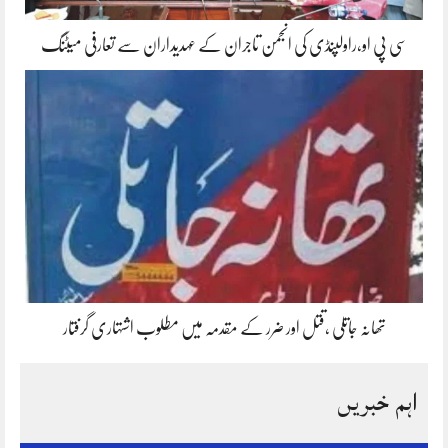
سی پی او،راولپنڈی کی انجمن تاجران کے عہدیداران سے تعارفی میٹنگ
تھانہ جاتلی ،قتل اور ضرر کے مقدمہ میں مطلوب اشتہاری گرفتار
اہم خبریں