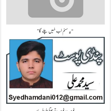
“یہ سسٹم اب نہیں چلے گا”
غریب، غریب تر ہوتا جا رہا ہے