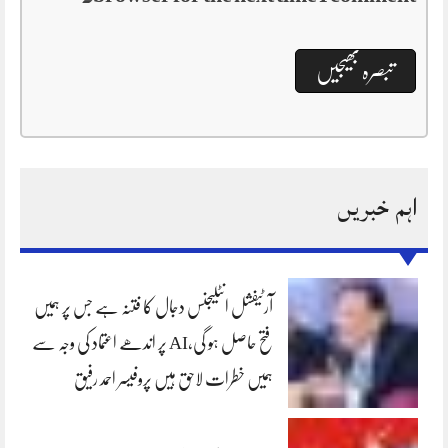
اہم خبریں
آرٹیفشل انٹلیجنس دجال کا فتنہ ہے جس پر ہمیں
فتح حاصل ہو گی،AI پر اندھے اعتماد کی وجہ سے
ہمیں خطرات لاحق ہیں پروفیسر احمد رفیق