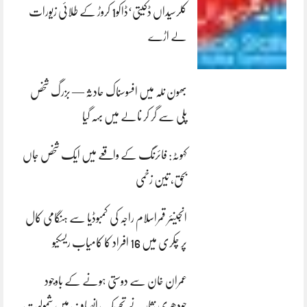
کلرسیداں ڈکیتی‘ڈاکو1 کروڑ کے طلائی زیورات
لے اڑے
بھون نلہ میں افسوسناک حادثہ — بزرگ شخص
پلی سے گر کر نالے میں بہہ گیا
کہوٹہ: فائرنگ کے واقعے میں ایک شخص جاں
بحق، تین زخمی
انجینئر قمراسلام راجہ کی کمبوڈیا سے ہنگامی کال
پر چکری میں 16 افراد کا کامیاب ریسکیو
عمران خان سے دوستی ہونے کے باوجود
چودھری نثار نے تحریک انصاف میں شمولیت