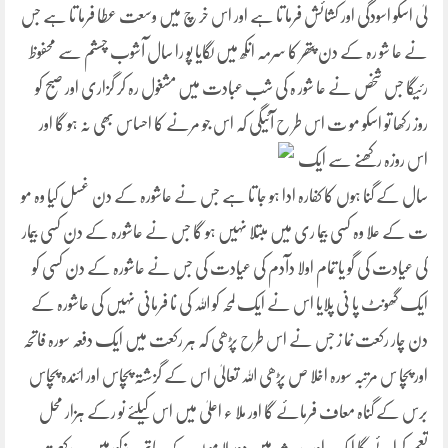
لیٰ اسکو اسودگی اور کشائش فرما تا ہے اور اس خر چ میں وسعت عطا فرما تا ہے جس
نے عا شو رہ کے دن پتھر کا سرمہ انکھ میں لگایا پو را سال آشوب چسشم سے محفوظ
رئیگا جس شخص نے عا شور ہ کی شب عبادت میں مشغول رہ کر گزاری اور صبح کو
روز رکھا تو اسکو مو ت اس طر ح
آئیگی کہ اس جو مرنے کا احساس بھی نہ ہو گا اور
اس روزہ رکھنے سے ایک
سال کے گنا ہوں کا کفارہ ادا ہو جا تا ہے جس نے عاشورہ کے دن غسل کیا وہ مو
ت کے علا وہ کسی بیما ری میں مبتلا نہیں ہو گا جس نے عاشورہ کے دن کسی بیمار
کی عیادت کی گو یا تمام اولا دآدم کی عیادت کی جس نے عاشورہ کے دن کسی کو
ایک گھونٹ پا نی پلایا اس نے ایک لمحہ کو اللہ کی نا فرمانی نہیں کی عاشورہ کے
دن چار رکعت نما ز جس نے اس طرح پڑھی کہ ہر رکعت میں ایک دفعہ سورہ فاتحہ
اور پچا س مرتبہ سورہ اخلا ص پڑھی اللہ تعالیٰ اس کے گزشتہ پچاس اور ائندہ پچاس
برس کے گناہ معاف فرمائے گا اور ملا ء اعلیٰ میں اس کیلئے نو رکے ہزار محل