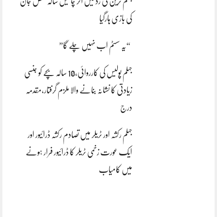
جہلم ٹرین کی زد میں آکر چالیس سالہ شخص جان
کی بازی ہارگیا
“یہ سسٹم اب نہیں چلے گا”
جہلم پولیس کی کارروائی،10 سالہ بچے کو جنسی
زیادتی کا نشانہ بنانے والا ملزم گرفتار،مقدمہ
درج
جہلم رکشہ اور ٹریلر میں تصادم رکشہ ڈرائیور اور
ایک عورت زخمی ٹریلر کا ڈرائیور فرار ہونے
میں کامیاب