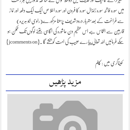
تعمیرکرائے گا ایک اور حدیث میں دوسلا مو ں کے ساتھہ مذکورہیں ہر رکعت
میں سورہ فاتحہ سورہ زلذال سورہ کا فرون اور سورہ اخلا ص ایک ایک دفعہ اور نما ز
سے فراغت کے بعدستہربار درودشریف پڑھنا مزکور ے(راوی ابو ہریرہ)
قارہین سے التماس ہے اس عظیم دن عاشورہ کی اگاہی جتنے لوگوں تک ممکن ہو
سکے فرمائیں اللہ تعالیٰ پیا رے حبیب کی امت کو بخشے گا ۔{jcomments on}
کیٹاگری میں :
کالم
مزید پڑھیں