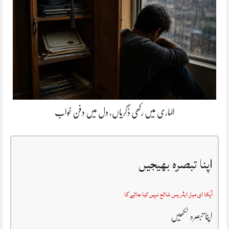
الماری میں رکھی ڈگریاں، دل میں دفن خواب
اپنا تبصرہ بھیجیں
آپکا ای میل ایڈریس شائع نہیں کیا جائے گا
اپنا تبصرہ لکھیں