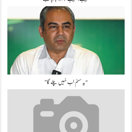
“یہ سسٹم اب نہیں چلے گا”