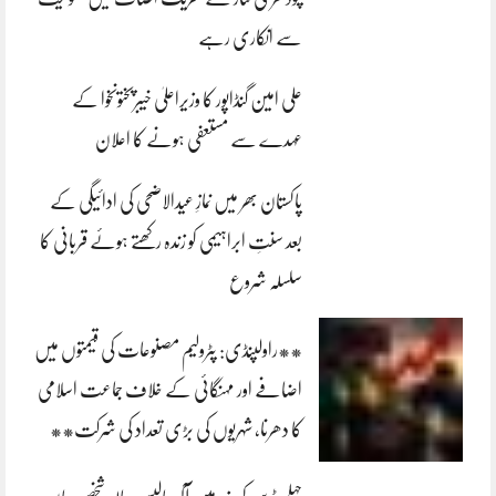
سے انکاری رہے
علی امین گنڈاپور کا وزیراعلیٰ خیبرپختونخوا کے
عہدے سے مستعفی ہونے کا اعلان
پاکستان بھر میں نمازِ عیدالاضحی کی ادائیگی کے
بعد سنتِ ابراہیمی کو زندہ رکھتے ہوئے قربانی کا
سلسلہ شروع
**راولپنڈی: پٹرولیم مصنوعات کی قیمتوں میں
اضافے اور مہنگائی کے خلاف جماعت اسلامی
کا دھرنا، شہریوں کی بڑی تعداد کی شرکت**