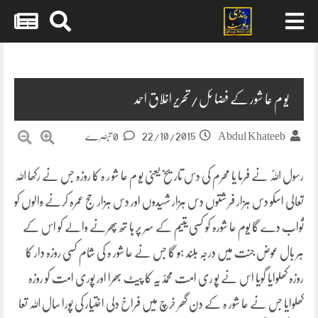
Skip
to
content
یو م عا شور کے فضا ئل/تحریر اخلاق احمد
22/10/2015
Abdul Khateeb
0 تبصرے
رسول اللہؐ نے فرما یا محرم کی دس تاریخ یعنی یو م عا شو ر ہ کا روزہ جس نے رکھا اللہ
تعالی اسکو دس ہزار فر شتوں دس ہزار شہیدوں اور دس ہزار حج عمرہ کرنے والوں کو
ثواب دے گا یوم عا شورہ کو کسی یتیم کے سر پر ہا تھ پھرنے والے کو اس کے
ہر بال عوض جنت میں درجہ بلند ہو گا جس نے
عا شور ہ کی شام کسی روزہ دار کا
روزہ کھلوایا گویا اس نے پو ری امت محمدؐیہ کا پیٹ بھرا اور پوری امت کو روزہ
کھلوایا جس نے عا شور ہ کے دن گھر خرچ میں فراخ دلی اختیار کی پورا سال اللہ تعا