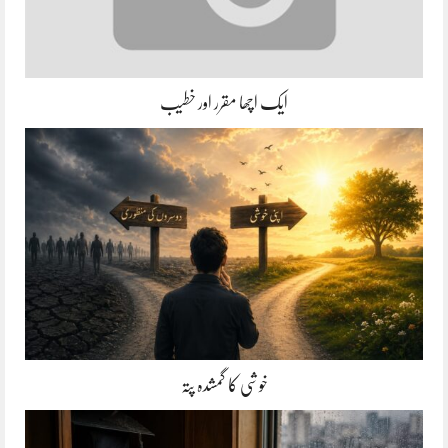
ایک اچھا مقرر اور خطیب
خوشی کا گمشدہ پتہ