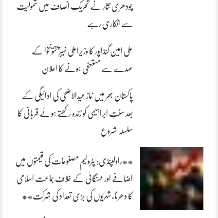
چودھری نثار نے تحریک انصاف میں شمولیت
سے انکاری رہے
علی امین گنڈاپور کا وزیراعلیٰ خیبرپختونخوا کے
عہدے سے مستعفی ہونے کا اعلان
پاکستان بھر میں نمازِ عیدالاضحی کی ادائیگی کے
بعد سنتِ ابراہیمی کو زندہ رکھتے ہوئے قربانی کا
سلسلہ شروع
**راولپنڈی: پٹرولیم مصنوعات کی قیمتوں میں
اضافے اور مہنگائی کے خلاف جماعت اسلامی
کا دھرنا، شہریوں کی بڑی تعداد کی شرکت**