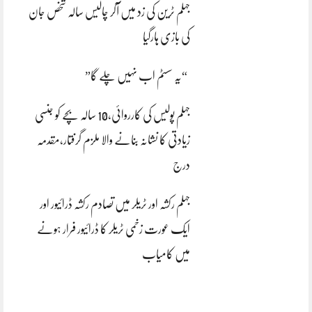
جہلم ٹرین کی زد میں آکر چالیس سالہ شخص جان
کی بازی ہارگیا
“یہ سسٹم اب نہیں چلے گا”
جہلم پولیس کی کارروائی،10 سالہ بچے کو جنسی
زیادتی کا نشانہ بنانے والا ملزم گرفتار،مقدمہ
درج
جہلم رکشہ اور ٹریلر میں تصادم رکشہ ڈرائیور اور
ایک عورت زخمی ٹریلر کا ڈرائیور فرار ہونے
میں کامیاب