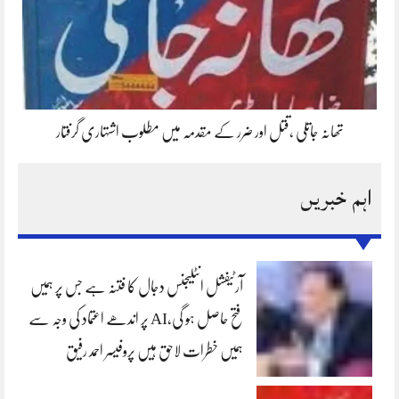
تھانہ جاتلی ،قتل اور ضرر کے مقدمہ میں مطلوب اشتہاری گرفتار
اہم خبریں
آرٹیفشل انٹلیجنس دجال کا فتنہ ہے جس پر ہمیں
فتح حاصل ہو گی،AI پر اندھے اعتماد کی وجہ سے
ہمیں خطرات لاحق ہیں پروفیسر احمد رفیق