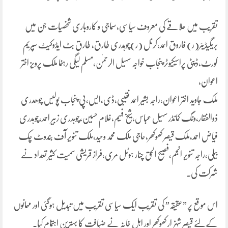
تقریب میں علاقے کی معروف سیاسی،سماجی و کاروباری شخصیات جن میں
بریگیڈیئر(ر) فاروق احمد،کرنل (ر)چوہدری طارق، طارق بٹ ایڈوکیٹ سپریم
کورٹ،ڈپٹی پراسیکیوٹر پنجاب خواجہ سہیل الرحمٰن،مسلم لیگی رہنما ملک پرویز اختر
اعوان،
ملک جاوید اختر اعوان،راجہ بشیر احمد نقیبی،ڈی،ایس،پی پنجاب پولیس چوھدری
ذوالفقار،ونگ کمانڈر سہیل عباس،شیخ فہیم،غلام حسین،چوہدری زبیر احمد،چوہدری
فیاض احمد،ملک قیصر کھوکھر،حاجی ملک محمد وحید،ملک تنویر آف بندوٹ چک
بیلی،راجہ تنویر انجم،فصیح الحق چنار ہوٹل مری،فراز قریشی سمیت کثیر تعداد نے
شرکت کی۔
اس موقع پر ”عقیقہ” کی تقریب ایک سیاسی تقریب میں تبدیل ہوگئی اور مہمانوں
کےلئے قیصر شہزار کھوکھر اور اہل خانہ نے ضیافت کا بہترین اہتمام کیا۔