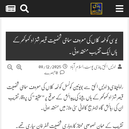
Skip
to
content
یوسی کوٹھہ کلاں کی معروف سماجی شخصیت قیصر شہزاد کھوکھر کے
ہاں ایک تقریب منعقد ہوئی۔
08/12/2025
اویس الحق پنڈی پوسٹ،اسلام آباد
0 تبصرے
راولپنڈی(اویس الحق سے)یونین کونسل کوٹھہ کلاں کی معروف سماجی شخصیت
قیصر شہزاد کھوکھر کے ہاں بیٹے کی پیدائش کے موقع پر ”عقیقہ” کی پروقار تقریب
ان کی رہائش گاہ ایسٹریج کالونی سٹی ولاز میں منعقد ہوئی۔
تقریب کے مہمان خصوصی ممتاز کاروباری شخصیت ظفر خان سپاری تھے۔