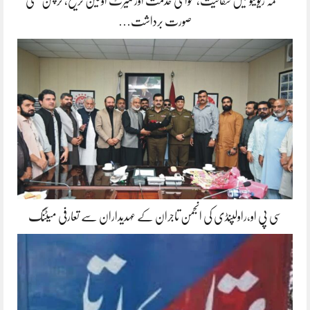
محکمہ ریونیو میں شفافیت، عوامی خدمت اور میرٹ اولین ترجیح، کرپشن کسی
صورت برداشت…
سی پی او،راولپنڈی کی انجمن تاجران کے عہدیداران سے تعارفی میٹنگ