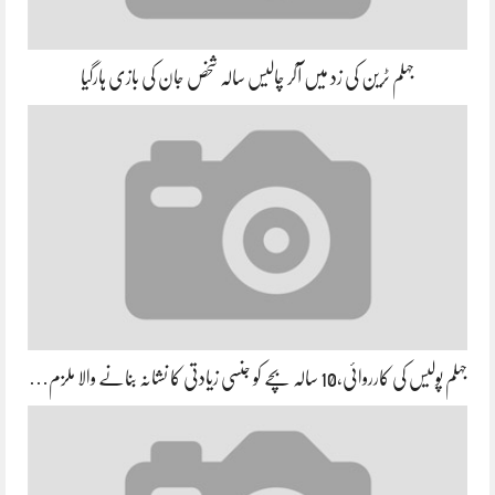
جہلم ٹرین کی زد میں آکر چالیس سالہ شخص جان کی بازی ہارگیا
جہلم پولیس کی کارروائی،10 سالہ بچے کو جنسی زیادتی کا نشانہ بنانے والا ملزم…