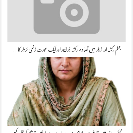
جہلم رکشہ اور ٹریلر میں تصادم رکشہ ڈرائیور اور ایک عورت زخمی ٹریلر کا…