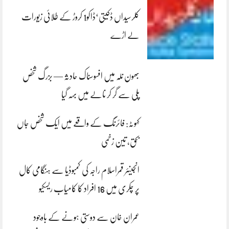
کلرسیداں ڈکیتی‘ڈاکو1 کروڑ کے طلائی زیورات
لے اڑے
بھون نلہ میں افسوسناک حادثہ — بزرگ شخص
پلی سے گر کر نالے میں بہہ گیا
کہوٹہ: فائرنگ کے واقعے میں ایک شخص جاں
بحق، تین زخمی
انجینئر قمراسلام راجہ کی کمبوڈیا سے ہنگامی کال
پر چکری میں 16 افراد کا کامیاب ریسکیو
عمران خان سے دوستی ہونے کے باوجود