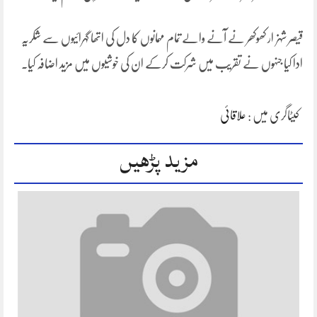
قیصر شہزار کھوکھر نے آنے والے تمام مہمانوں کا دل کی اتھا گہرائیوں سے شکریہ
ادا کیا جنہوں نے تقریب میں شرکت کرکے ان کی خوشیوں میں مزید اضافہ کیا۔
کیٹاگری میں :
علاقائی
مزید پڑھیں