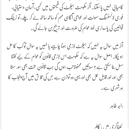
کامیابی نہیں پا سکتا۔ اگر حکومت ہیلمٹ کی قیمتوں میں کمی، آسان دستیابی،
فوری لائسنسنگ سہولت اور عوامی آگاہی مہم کو ساتھ ساتھ لے کر چلے، تو ٹریفک
قوانین کی پاسداری خود عوام کی ضرورت اور ترجیح بن جائے گی۔
آخر میں سوال یہ نہیں کہ ہیلمٹ لازمی ہونا چاہیے یا نہیں یہ سوال تو کب کا حل
ہو چکا۔ اصل سوال یہ ہے کہ حکومت اس لازمی قانون کو عوام کے لیے کتنا
سہل بنا سکتی ہے؟ سڑکیں محفوظ تب ہوں گی جب قانون سخت بھی ہو، سستا
بھی ہو، اور قابلِ عمل بھی اور یہی وہ توازن ہے جس کی تلاش میں آج پنجاب کا
ہر شہری ہے۔
راجہ طاہر
کیٹاگری میں :
کالم