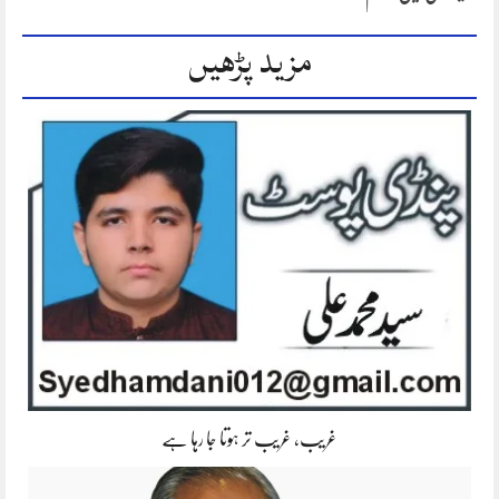
مزید پڑھیں
غریب، غریب تر ہوتا جا رہا ہے