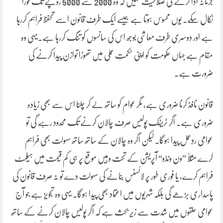
جرمانہ ادا کرنے کی صلاحیت نہیں کہ وہ 2000 سے 5000 روپے تک فوراً
نکال سکے۔ یوں محسوس ہوتا ہے جیسے ایک طرف قانون اسے تحفظ فراہم کررہا
ہے اور دوسری طرف معاشی بوجھ اس کی سانسوں کو تنگ کررہا ہے۔یہی وہ
مقام ہے جہاں حکومت کو اپنی حکمتِ عملی میں تھوڑا توازن پیدا کرنے کی
ضرورت ہے۔
قانون نافذ کرنا ضروری ہے، مگر عوام کو ساتھ لے کر چلنا اس سے بھی زیادہ
ضروری ہے۔ اگر ٹریفک پولیس صرف چالان کرنے تک محدود رہے گی تو
عوامی ردِعمل پیدا ہوگا۔ لیکن اگر وہ چالان کے ساتھ ساتھ سہولت بھی فراہم
کرے مثلاً ”ون ونڈو“ آپریشن کے تحت وہیں موقع پر ہی کم قیمت میں ہیلمٹ
فراہم کرے، یا فوری طور پر لائسنس بنانے کی سہولت دے تو نہ صرف قانون کی
پاسداری بڑھے گی بلکہ شہریوں میں اعتماد بھی پیدا ہوگا۔ یہی وہ تجویز ہے جو آج
عوامی حلقوں میں شدت سے زیرِ بحث ہے کہ اگر پولیس چالان کرنے کے ساتھ