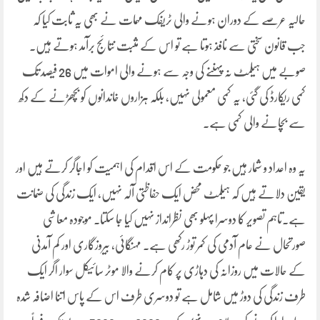
حالیہ عرصے کے دوران ہونے والی ٹریفک مہمات نے بھی یہ ثابت کیا کہ
جب قانون سختی سے نافذ ہوتا ہے تو اس کے مثبت نتائج برآمد ہوتے ہیں۔
صوبے میں ہیلمٹ نہ پہننے کی وجہ سے ہونے والی اموات میں 26 فیصد تک
کمی ریکارڈ کی گئی، یہ کمی معمولی نہیں، بلکہ ہزاروں خاندانوں کو بچھڑنے کے دکھ
سے بچانے والی کمی ہے۔
یہ وہ اعداد و شمار ہیں جو حکومت کے اس اقدام کی اہمیت کو اجاگر کرتے ہیں اور
یقین دلاتے ہیں کہ ہیلمٹ محض ایک حفاظتی آلہ نہیں، ایک زندگی کی ضمانت
ہے۔تاہم تصویر کا دوسرا پہلو بھی نظرانداز نہیں کیا جا سکتا۔ موجودہ معاشی
صورتحال نے عام آدمی کی کمر توڑ رکھی ہے۔ مہنگائی، بیروزگاری اور کم آمدنی
کے حالات میں روزانہ کی دہاڑی پر کام کرنے والا موٹر سائیکل سوار اگر ایک
طرف زندگی کی دوڑ میں شامل ہے تو دوسری طرف اس کے پاس اتنا اضافہ شدہ