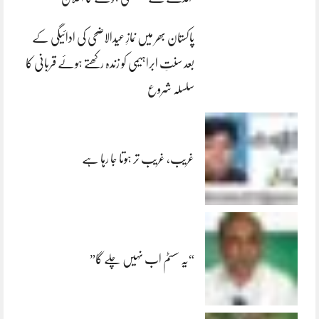
پاکستان بھر میں نمازِ عیدالاضحی کی ادائیگی کے
بعد سنتِ ابراہیمی کو زندہ رکھتے ہوئے قربانی کا
سلسلہ شروع
غریب، غریب تر ہوتا جا رہا ہے
“یہ سسٹم اب نہیں چلے گا”