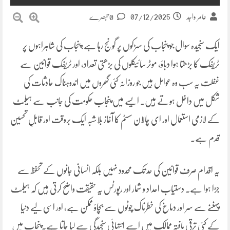
07/12/2025
عامر واجد
0 تبصرے
ایک سنجیدہ سوال جو پنجاب کی سڑکوں پر گونج رہا ہے،پنجاب کی شاہراہوں پر
ٹریفک کا بڑھتا ہوا دباؤ، موٹر سائیکلوں کی بڑھتی تعداد، اور ٹریفک قوانین سے
غفلت یہ سب وہ عوامل ہیں جو روزانہ کئی گھروں میں اندوہناک حادثات کی
شکل میں داخل ہوتے ہیں۔ ایسے میں پنجاب حکومت کی جانب سے ہیلمٹ
کے لازمی استعمال اور ای چالان سسٹم کا آغاز بلاشبہ ایک بروقت اور قابلِ تحسین
قدم ہے۔
یہ اقدام صرف قوانین کی حد تک محدود نہیں بلکہ انسانی جانوں کے تحفظ سے
جڑا ہوا ہے۔ دستیاب اعداد و شمار اور رپورٹس یہ حقیقت واضح کرتی ہیں کہ ہیلمٹ
پہننے سے سر اور دماغ کی خطرناک چوٹوں سے بچاؤ ممکن ہے، اور اسی لیے دنیا
کے کئی ترقی یافتہ ممالک میں اسے انتہائی سنجیدگی سے لیا جاتا ہے۔پنجاب میں