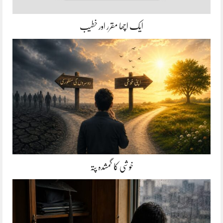
ایک اچھا مقرر اور خطیب
خوشی کا گمشدہ پتہ