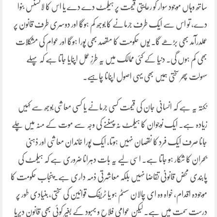
ساتھ وہاں موجود سوار کو رعایتی قیمت پر ہیلمٹ دے دے یا اس کا لائسنس بنوا
دے، تو اس سے ایک طرف جرمانے کا بوجھ کم ہوگا اور دوسری طرف قانون پر
عملدرآمد بھی بڑھے گا۔ یوں حکومت کا مقصد بھی پورا ہوگا اور عوام کی مشکلات
بھی کم ہوں گی۔ دنیا کے کئی ممالک میں یہ طرزِ عمل اپنایا جاتا ہے کہ پہلے
سہولت پھر سختی ہمیں بھی یہی اصول اپنانا چاہیے۔
نکتہ یہ ہے کہ انسانی جان کی قیمت کسی جرمانے یا کسی معاشی بوجھ سے کہیں
زیادہ ہے۔ ایک نوجوان کا ہیلمٹ نہ پہننے کی وجہ سے موت کے منہ میں چلے
جانا صرف ایک فرد کا نقصان نہیں ہوتا، ایک پورا خاندان معاشی اور ذہنی
بحران کا شکار ہو جاتا ہے۔ اسی لیے یہ بات دہرانا ضروری ہے کہ ہیلمٹ کی
پابندی محض قانونی تقاضا نہیں بلکہ معاشرتی ذمہ داری ہے۔پنجاب حکومت کا
موجودہ اقدام، خواہ وہ ای چالان سسٹم ہو یا ٹریفک قوانین کی سختی، بنیادی طور پر
درست سمت میں ہے۔ لیکن عوامی فلاح و بہبود کے بغیر کوئی بھی قانون دیرپا