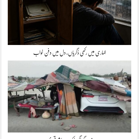
الماری میں رکھی ڈگریاں، دل میں دفن خواب