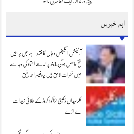
پیشہ ور گداگر ،ایک معاشرتی ناسور
اہم خبریں
آرٹیفشل انٹلیجنس دجال کا فتنہ ہے جس پر ہمیں
فتح حاصل ہو گی،AI پر اندھے اعتماد کی وجہ سے
ہمیں خطرات لاحق ہیں پروفیسر احمد رفیق
کلرسیداں ڈکیتی‘ڈاکو1 کروڑ کے طلائی زیورات
لے اڑے