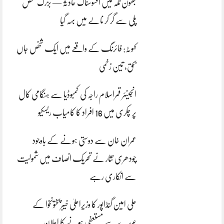
بھون نلہ میں افسوسناک حادثہ — بزرگ شخص
پلی سے گر کر نالے میں بہہ گیا
کہوٹہ: فائرنگ کے واقعے میں ایک شخص جاں
بحق، تین زخمی
انجینئر قمراسلام راجہ کی کمبوڈیا سے ہنگامی کال
پر چکری میں 16 افراد کا کامیاب ریسکیو
عمران خان سے دوستی ہونے کے باوجود
چودھری نثار نے تحریک انصاف میں شمولیت
سے انکاری رہے
علی امین گنڈاپور کا وزیراعلیٰ خیبرپختونخوا کے
عہدے سے مستعفی ہونے کا اعلان