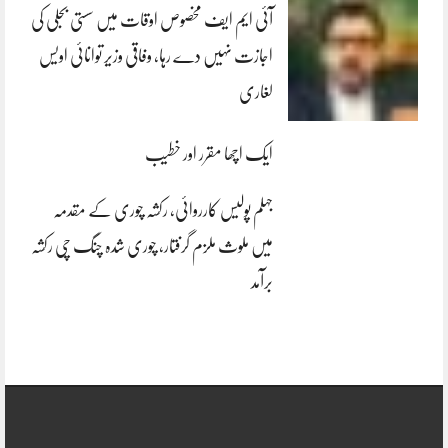
آئی ایم ایف مخصوص اوقات میں سستی بجلی کی
اجازت نہیں دے رہا، وفاقی وزیر توانائی اویس
لغاری
ایک اچھا مقرر اور خطیب
جہلم پولیس کارروائی، رکشہ چوری کے مقدمہ
میں ملوث ملزم گرفتار، چوری شدہ چنگ چی رکشہ
برآمد