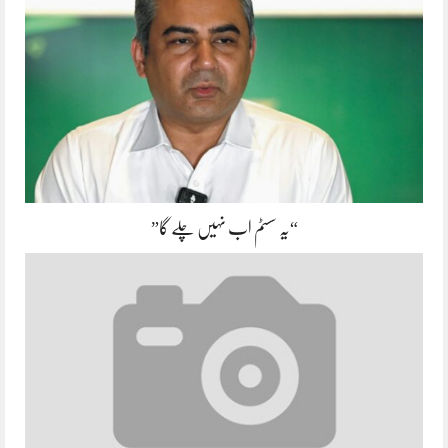
“یہ سسٹم اب نہیں چلے گا”