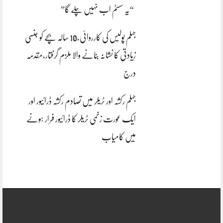
“یہ سسٹم اب نہیں چلے گا”
جہلم پولیس کی کارروائی،10 سالہ بچے کو جنسی
زیادتی کا نشانہ بنانے والا ملزم گرفتار،مقدمہ
درج
جہلم رکشہ اور ٹریلر میں تصادم رکشہ ڈرائیور اور
ایک عورت زخمی ٹریلر کا ڈرائیور فرار ہونے
میں کامیاب