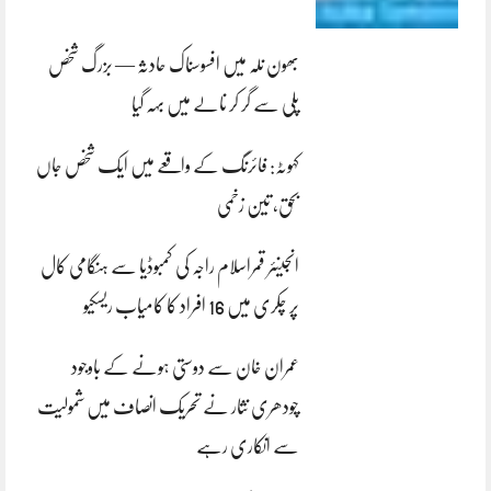
بھون نلہ میں افسوسناک حادثہ — بزرگ شخص
پلی سے گر کر نالے میں بہہ گیا
کہوٹہ: فائرنگ کے واقعے میں ایک شخص جاں
بحق، تین زخمی
انجینئر قمراسلام راجہ کی کمبوڈیا سے ہنگامی کال
پر چکری میں 16 افراد کا کامیاب ریسکیو
عمران خان سے دوستی ہونے کے باوجود
چودھری نثار نے تحریک انصاف میں شمولیت
سے انکاری رہے