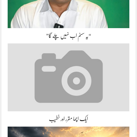
“یہ سسٹم اب نہیں چلے گا”
ایک اچھا مقرر اور خطیب