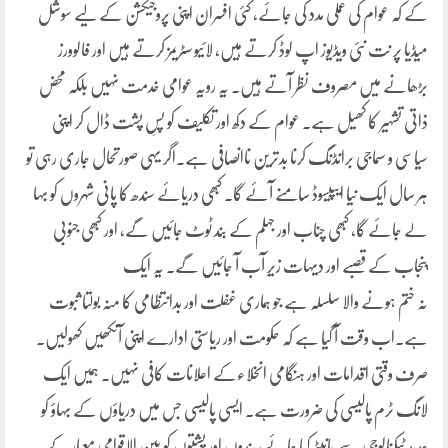
کے کہ عوام کی عملی مدد کی جائے، کئی افسران اپنی پروجیکشن کے لیے سوشل
میڈیا پر نت نئی ویڈیوز اپ لوڈ کرتے ہیں، لائیو سٹریمز کرتے ہیں اور فالوورز
بڑھانے میں مصروف نظر آتے ہیں۔ یہ رویہ عوامی خدمت نہیں بلکہ محض
ذاتی تشہیر کا کھیل ہے۔ عوام کے دکھ اور تکلیف کو پسِ پشت ڈال کر اپنی
سیاسی و سماجی برانڈنگ کرنا بدترین ناانصافی ہے۔اگر یہی صورتحال جاری رہی تو
ہر سال ایک نیا ایپیسوڈ سامنے آئے گا۔ کبھی دریائے سندھ کا پانی شہروں کو بہا
لے جائے گا، کبھی چناب اور جہلم کے بند ٹوٹ جائیں گے، اور کبھی جنوبی
پنجاب کے قصبے اور دیہات زیرِ آب آ جائیں گے۔ یہ ایک
نہ ختم ہونے والا سلسلہ ہے جو ہماری غفلت اور بدانتظامی کا منہ بولتا ثبوت
ہے۔اب وقت آ گیا ہے کہ حکومت اور ریاستی ادارے اپنی آنکھیں کھولیں۔
صرف وقتی اقدامات اور ہنگامی انخلاءکے اعلانات کافی نہیں۔ ہمیں ایک
لانگ ٹرم پالیسی کی ضرورت ہے۔ ایسی پالیسی جس میں دریاؤں کے بہاؤ کو
جدید ٹیکنالوجی سے مانیٹر کیا جائے، بندوں اور پشتوں کو بین الاقوامی معیار کے