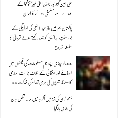
علی امین گنڈاپور کا وزیراعلیٰ خیبرپختونخوا کے
عہدے سے مستعفی ہونے کا اعلان
پاکستان بھر میں نمازِ عیدالاضحی کی ادائیگی کے
بعد سنتِ ابراہیمی کو زندہ رکھتے ہوئے قربانی کا
سلسلہ شروع
**راولپنڈی: پٹرولیم مصنوعات کی قیمتوں میں
اضافے اور مہنگائی کے خلاف جماعت اسلامی
کا دھرنا، شہریوں کی بڑی تعداد کی شرکت**
جہلم ٹرین کی زد میں آکر چالیس سالہ شخص جان
کی بازی ہارگیا