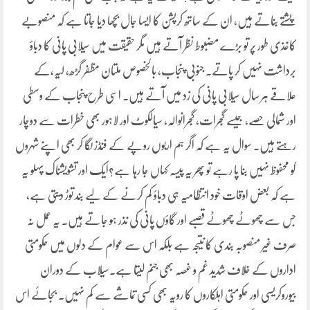
پشتے بناتے ہیں، ان کے ساتھ کرپشن کا ایسا جال بچھا دیا جاتا ہے کہ منصوبے
کاغذی طور پر تو بڑے مضبوط نظر آتے ہیں مگر حقیقت میں سیلابی پانی کا دباؤ
برداشت نہیں کر پاتے۔ جنوبی پنجاب، بالخصوص ملتان مظفر گڑھ، لیہ،کے
علاقے ہر سال سیلابی پانی کی زد میں آتے ہیں۔ اسی طرح پنجاب کے وسطی
اور شمالی حصے، جیسے گجرات، گجرانوالہ، سیالکوٹ اور لاہور بھی خطرات سے دوچار
رہتے ہیں۔ سوال یہ ہے کہ اگر ہم اربوں روپے کے فنڈز لگا کر بھی اپنے شہروں
کو محفوظ نہیں بنا پا رہے تو پھر یہ پیسہ کہاں جا رہا ہے؟ایک اور تشویشناک پہلو یہ
ہے کہ بعض اوقات خود انتظامیہ ہی دباؤ کم کرنے کے لیے بند توڑ دیتی ہے،
جس سے چھوٹے چھوٹے قصبے اور گاؤں پانی کی نذر ہو جاتے ہیں۔ یہ عمل نہ
صرف غیر منصوبہ بندی کا نتیجہ ہے بلکہ اس سے عوام کے دلوں میں حکومتی
اداروں کے خلاف شدید غم و غصہ بھی جنم لیتا ہے۔سیلاب کے دوران
بیوروکریسی اور حکومتی اہلکاروں کا رویہ بھی کسی تماشے سے کم نہیں۔ بجائے اس