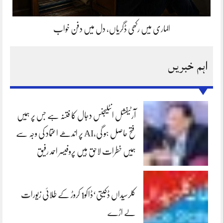
الماری میں رکھی ڈگریاں، دل میں دفن خواب
اہم خبریں
آرٹیفشل انٹلیجنس دجال کا فتنہ ہے جس پر ہمیں
فتح حاصل ہو گی،AI پر اندھے اعتماد کی وجہ سے
ہمیں خطرات لاحق ہیں پروفیسر احمد رفیق
کلرسیداں ڈکیتی‘ڈاکو1 کروڑ کے طلائی زیورات
لے اڑے