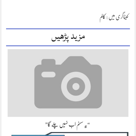
کیٹاگری میں :
کالم
مزید پڑھیں
“یہ سسٹم اب نہیں چلے گا”