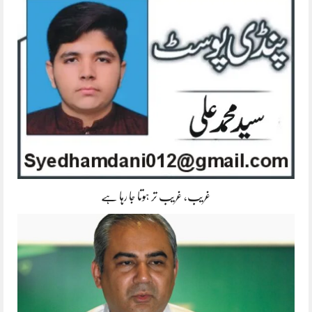
غریب، غریب تر ہوتا جا رہا ہے