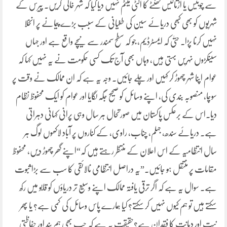
سے چوبیس یا اڑتالیس گھنٹے کا الٹی میٹم نہیں دیا گیا کہ شہر خالی کریں۔ پیرس کے
شہریوں کو بھی کبھی دریائے سین کی طغیانی کے سبب بڑے پیمانے پر انخلا
نہیں کرنا پڑا۔ حتیٰ کہ ایمسٹرڈیم، جو کہ سطح سمندر سے نیچے واقع ہے اور جہاں
سینکڑوں نہریں بہتی ہیں، وہاں بھی آج تک کسی حکومت نے یہ نہیں کہا کہ
عوام اپنا شہر چھوڑ کر کہیں اور چلے جائیں۔ وجہ یہ ہے کہ ان ممالک نے وقت پر
سوچا، منصوبہ بندی کی، اپنے وسائل کو صحیح جگہ لگایا اور عوام کو ایک محفوظ نظام
دیا۔اس کے برعکس پاکستان میں صورتحال ہر سال وہی پرانی کہانی دہراتی
ہے۔ دریائے سندھ، جہلم، چناب، راوی، کے کناروں پر آباد لاکھوں لوگ ہر
سال انتظامیہ کے اس اعلان کے منتظر رہتے ہیں کہ“اپنے گھر چھوڑ دیں، محفوظ
مقامات پر منتقل ہو جائیں۔”یہ دراصل انتظامی نالائقی کا سب سے بڑا ثبوت
ہے۔ سوال یہ ہے کہ اگر ترقی یافتہ ممالک اپنے وسیع تر دریاؤں کو قابو میں رکھ
سکتے ہیں تو ہم کیوں نہیں کر سکتے؟ کیا ہمارے پاس وسائل کی کمی ہے؟ یا پھر
نیت اور دیانت کا فقدان ہے؟حقیقت یہ ہے کہ جب بھی ہم بند اور حفاظتی