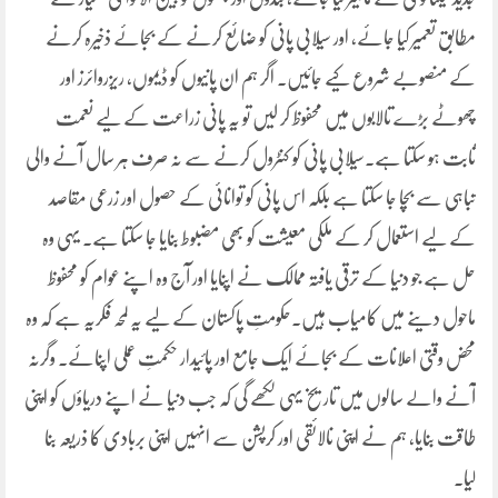
مطابق تعمیر کیا جائے، اور سیلابی پانی کو ضائع کرنے کے بجائے ذخیرہ کرنے
کے منصوبے شروع کیے جائیں۔ اگر ہم ان پانیوں کو ڈیموں، ریزروائرز اور
چھوٹے بڑے تالابوں میں محفوظ کر لیں تو یہ پانی زراعت کے لیے نعمت
ثابت ہو سکتا ہے۔سیلابی پانی کو کنٹرول کرنے سے نہ صرف ہر سال آنے والی
تباہی سے بچا جا سکتا ہے بلکہ اس پانی کو توانائی کے حصول اور زرعی مقاصد
کے لیے استعمال کر کے ملکی معیشت کو بھی مضبوط بنایا جا سکتا ہے۔ یہی وہ
حل ہے جو دنیا کے ترقی یافتہ ممالک نے اپنایا اور آج وہ اپنے عوام کو محفوظ
ماحول دینے میں کامیاب ہیں۔حکومتِ پاکستان کے لیے یہ لمحہ فکریہ ہے کہ وہ
محض وقتی اعلانات کے بجائے ایک جامع اور پائیدار حکمتِ عملی اپنائے۔ وگرنہ
آنے والے سالوں میں تاریخ یہی لکھے گی کہ جب دنیا نے اپنے دریاؤں کو اپنی
طاقت بنایا، ہم نے اپنی نالائقی اور کرپشن سے انہیں اپنی بربادی کا ذریعہ بنا
لیا۔