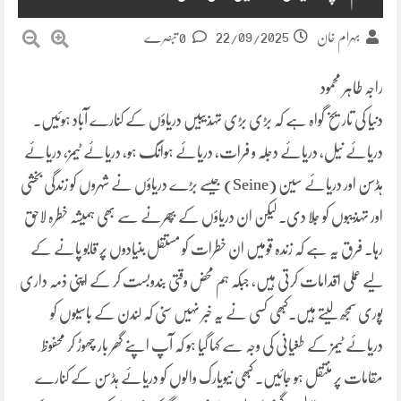
22/09/2025
بہرام خان
0 تبصرے
راجہ طاہر محمود
دنیا کی تاریخ گواہ ہے کہ بڑی بڑی تہذیبیں دریاؤں کے کنارے آباد ہوئیں۔
دریائے نیل، دریائے دجلہ و فرات، دریائے ہوانگ ہو، دریائے ٹیمز، دریائے
ہڈسن اور دریائے سین (Seine) جیسے بڑے دریاؤں نے شہروں کو زندگی بخشی
اور تہذیبوں کو جِلا دی۔ لیکن ان دریاؤں کے بپھرنے سے بھی ہمیشہ خطرہ لاحق
رہا۔ فرق یہ ہے کہ زندہ قومیں ان خطرات کو مستقل بنیادوں پر قابو پانے کے
لیے عملی اقدامات کرتی ہیں، جبکہ ہم محض وقتی بندوبست کر کے اپنی ذمہ داری
پوری سمجھ لیتے ہیں۔کبھی کسی نے یہ خبر نہیں سنی کہ لندن کے باسیوں کو
دریائے ٹیمز کے طغیانی کی وجہ سے کہا گیا ہو کہ آپ اپنے گھر بار چھوڑ کر محفوظ
مقامات پر منتقل ہو جائیں۔ کبھی نیویارک والوں کو دریائے ہڈسن کے کنارے