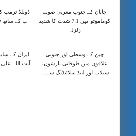
جاپان کے جنوب مغربی صوبے
کوماموتو میں 7.1 شدت کا شدید
ب کے ساتھ ت
زلزلہ
چین کے وسطی اور جنوبی
ایران کے ساب
علاقوں میں طوفانی بارشوں،
آیت اللہ علی 
سیلاب اور لینڈ سلائیڈنگ سے…