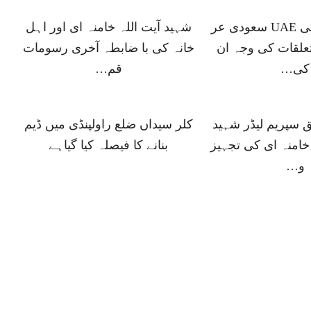
ڈونلڈ ٹرمپ کی UAE سعودی عر
شہید آیت اللہ خامنہ ای اور اہل
علقات کی وجہ ان
خانہ کی با ضابطہ آخری رسومات
کی…
قم…
ق سپریم لیڈر شہید
کلر سیداں ضلع راولپنڈی میں ڈیم
خامنہ ای کی تجہیز
بنانے کا فیصلہ کیا گیاہے
و…