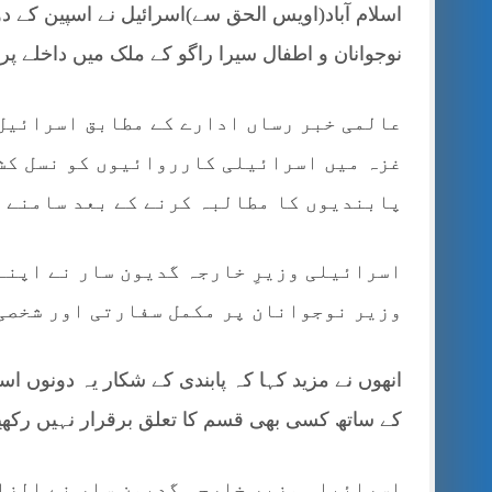
اسلام آباد(اویس الحق سے)اسرائیل نے اسپین کے دو ا
نوجوانان و اطفال سیرا راگو کے ملک میں داخلے پر 
عالمی خبر رساں ادارے کے مطابق اسرائیل 
غزہ میں اسرائیلی کارروائیوں کو نسل کشی
پابندیوں کا مطالبہ کرنے کے بعد سامنے 
اسرائیلی وزیرِ خارجہ گدیون سار نے اپنے
وزیر نوجوانان پر مکمل سفارتی اور شخصی
انھوں نے مزید کہا کہ پابندی کے شکار یہ دونوں 
کے ساتھ کسی بھی قسم کا تعلق برقرار نہیں رکھ
اسرائیلی وزیر خارجہ گدیون سار نے الزا