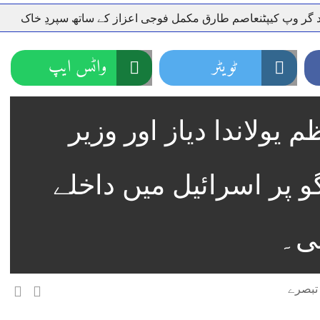
 کیپٹنعاصم طارق مکمل فوجی اعزاز کے ساتھ سپردِ خاک
وزیر
ٹویٹر
واٹس ایپ
یولاندا دیاز اور وزیر
گو پر اسرائیل میں داخلے
ئی۔