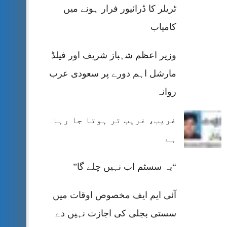
ٹریلر کا ڈرائیور فرار ہونے میں
کامیاب
وزیر اعظم شہباز شریف اور فیلڈ
مارشل اہم دورے پر سعودی عرب
روانہ
غریب، غریب تر ہوتا جا رہا
ہے
“یہ سسٹم اب نہیں چلے گا”
آئی ایم ایف مخصوص اوقات میں
سستی بجلی کی اجازت نہیں دے