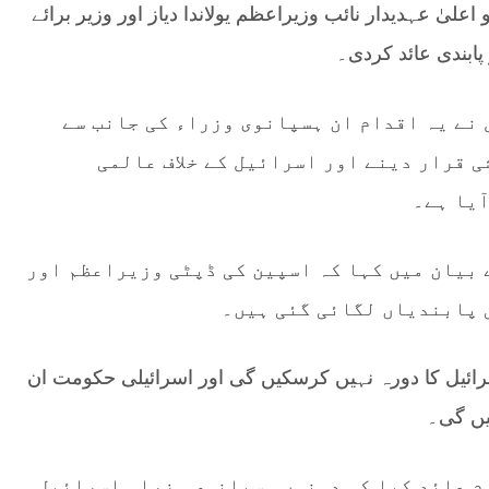
علیٰ عہدیدار نائب وزیراعظم یولاندا دیاز اور وزیر برائے
پابندی عائد کردی۔
نے یہ اقدام ان ہسپانوی وزراء کی جانب سے
 قرار دینے اور اسرائیل کے خلاف عالمی
آیا ہے۔
 بیان میں کہا کہ اسپین کی ڈپٹی وزیراعظم اور
 پابندیاں لگائی گئی ہیں۔
اسرائیل کا دورہ نہیں کرسکیں گی اور اسرائیلی حکومت ان
یں گی۔
م عائد کیا کہ دونوں ہسپانوی وزراء اسرائیل