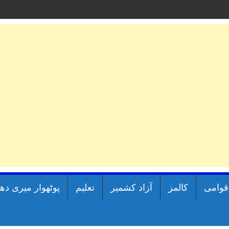
اقوامی
کالمز
آزاد کشمیر
تعلیم
پوٹھوار میری دھ