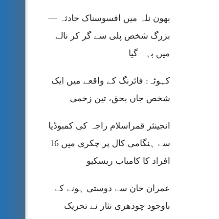
بھون نلہ میں افسوسناک حادثہ —
بزرگ شخص پلی سے گر کر نالے
میں بہہ گیا
کہوٹہ: فائرنگ کے واقعے میں ایک
شخص جاں بحق، تین زخمی
انجینئر قمراسلام راجہ کی کمبوڈیا
سے ہنگامی کال پر چکری میں 16
افراد کا کامیاب ریسکیو
عمران خان سے دوستی ہونے کے
باوجود چودھری نثار نے تحریک