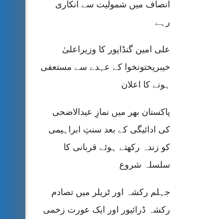
انصاف میں شمولیت سے انکاری
رہے
علی امین گنڈاپور کا وزیراعلیٰ
خیبرپختونخوا کے عہدے سے مستعفی
ہونے کا اعلان
پاکستان بھر میں نمازِ عیدالاضحی
کی ادائیگی کے بعد سنتِ ابراہیمی
کو زندہ رکھتے ہوئے قربانی کا
سلسلہ شروع
جہلم رکشہ اور ٹریلر میں تصادم
رکشہ ڈرائیور اور ایک عورت زخمی