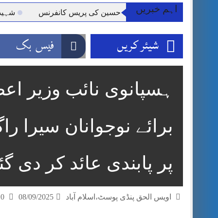
اہم خبریں
 کلرسیداں سیدہ زینب حسین کی پریس کانفرنس
شہید گر وپ
شیئر کریں
فیس بک
ہسپانوی نائب وزیر اعظم 
برائے نوجوانان سیرا را
پر پابندی عائد کر دی گ
اویس الحق پنڈی پوسٹ،اسلام آباد
08/09/2025
0 تبصرے