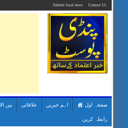
Skip
Submit local news
Contact Us
to
content
صفحہ اول
اہم خبریں
علاقائی
بین ال
رابطہ کریں