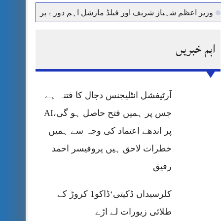
 اعظم شہباز شریف اور فیلڈ مارشل اہم دورے پر سعودی عرب روان
اہم خبریں
آرٹیفشل انٹلیجنس دجال کا فتنہ ہے
جس پر ہمیں فتح حاصل ہو گی،AI
پر اندھے اعتماد کی وجہ سے ہمیں
خطرات لاحق ہیں پروفیسر احمد
رفیق
کلرسیداں ڈکیتی‘ڈاکو1 کروڑ کے
طلائی زیورات لے اڑے