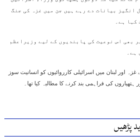
 انگیز بیانات دے رہے ہیں جن میں غزہ کی جنگ
 کہا ہے۔
ر بھی اس نوعیت کی پابندیوں کے لیے وزیراعظم
 ہے۔
ے غزہ اور لبنان میں اسرائیلی کارروائیوں کو انسانیت سوز
اور ہتھیاروں کی فراہمی بند کرنے کا مطالبہ کیا تھا۔
د پڑھیں