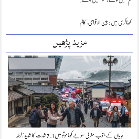
کیٹاگری میں :
بین الاقوامی
،
کالم
مزید پڑھیں
جاپان کے جنوب مغربی صوبے کوماموتو میں 7.1 شدت کا شدید زلزلہ