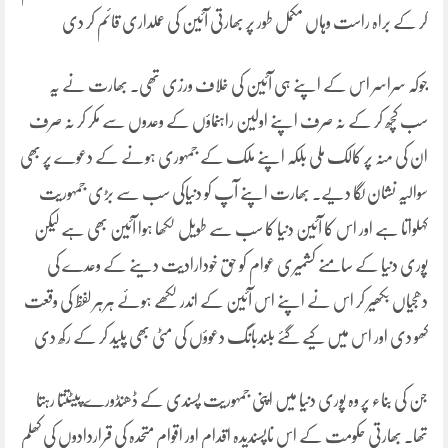
کر کے براہ راست وہاں مکمل طور پر بھارتی آئین کی عملداری قائم کر دی
جوکہ سراسر اس کے اپنے ہی آئین کی خلاف ورزی تھی۔ بھارت نے یہ
سب کچھ کر کے نہ صرف اپنے اولین راہنماؤں کے وعدوں سے مکر کر نہ صرف
ان کی منہ پر کالک ملی بلکہ اپنے ملک کے جمہوری ہونے کے دعوے پر بھی
سوالیہ نشان لگا دیے۔ بھارت اپنے آپ کو دنیاکی سب سے بڑی جمہوریت
کہلواتا ہے اور اس کا آئین دنیا کا سب سے طویل لکھا ہوا آئین بھی ہے لیکن
پوری دنیا کے سامنے کشمیری عوام کو حق خودارادیت دینے کے وعدے کی
دھجیاں بکھیر کر اس نے اپنے اس آئین کے اندر لکھے ہوئے ہرہر لفظ کی وقعت
کھو دی اور اس میں کیے گئے بلندبانگ دعوؤں کی مٹی بھی پلید کر کے رکھ دی
جن کی بناء پر وہ پوری دنیا میں اپنی جمہوریت پسندی کے ڈھنڈورے پیٹتتا رہتا
تھا۔ بھارتی حکومت کے اس ناپسندیدہ اقدام اور اقوام متحدہ کی قراردادوں کی کھلم