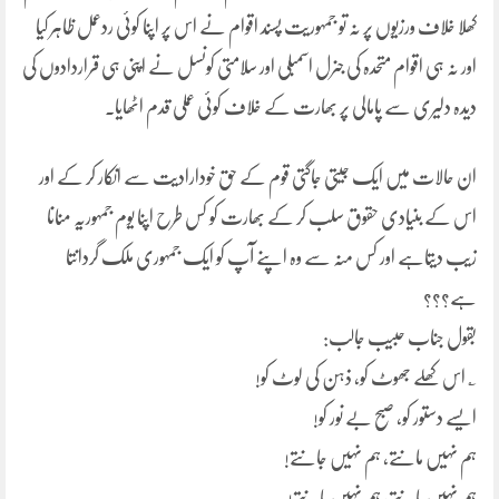
کھلا خلاف ورزیوں پر نہ تو جمہوریت پسند اقوام نے اس پر اپنا کوئی ردعمل ظاہر کیا
اور نہ ہی اقوام متحدہ کی جنرل اسمبلی اور سلامتی کونسل نے اپنی ہی قراردادوں کی
دیدہ دلیری سے پامالی پر بھارت کے خلاف کوئی عملی قدم اٹھایا۔
ان حالات میں ایک جیتی جاگتی قوم کے حق خودارادیت سے انکار کر کے اور
اس کے بنیادی حقوق سلب کر کے بھارت کو کس طرح اپنا یوم جمہوریہ منانا
زیب دیتاہے اور کس منہ سے وہ اپنے آپ کو ایک جمہوری ملک گردانتا
ہے؟؟؟
بقول جناب حبیب جالب:
؎ اس کھلے جھوٹ کو، ذہن کی لوٹ کو!
ایسے دستور کو، صبح بے نور کو!
ہم نہیں مانتے، ہم نہیں جانتے!
ہم نہیں مانتے، ہم نہیں مانتے!