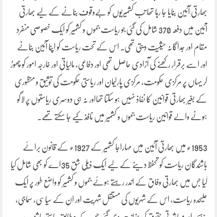
بھارتی آئین بنایا جا رہا تھا تب کشمیریوں کو بےوقوف بنانے کے لیے بھارتی
آئین میں دفعہ 370 شامل کی گئی جو ریاست جموں و کشمیر کو ایک خصوصی منفرد
مقام اور جداگانہ حیثیت دیتی تھی۔ اس کے تحت ریاست کو اپنا آئین بنانے
اور اسے برقرار رکھنے کی آزادی حاصل تھی اور دفاعی، مالیاتی اور خارجہ امور کو چھوڑ
کر یہاں پر مرکزی حکومت، مرکزی پارلیمان اور ریاستی حکومت کی توثیق و منظوری
کے بغیر بھارتی قوانین کا نفاذ نہیں ہو سکتا تھااور نہ ہی دوسری ریاستوں پر لاگو
ہونے والے قوانین ریاست جموں و کشمیر میں نافذ کیے جا سکتے تھے۔
1953ء میں بھارتی آئین میں مہاراجا کشمیر کے 1927ء کے قانون برائے
باشندگان ریاست کو تحفظ دینے کے لیے ایک ذیلی شق 35اے کو بھی شامل کیا
گیا جس میں بھارتی وفاق کے اندر رہتے ہوئے جموں و کشمیر کو واضع طور پر ایک
علیحدہ ریاست، اس کے شہریوں کی مستقل شہریت اور ان کے سیاسی، سماجی،
مذہبی اور معاشرتی حقوق کی ضمانت دی گئی جس کے مطابق ریاستی باشندے