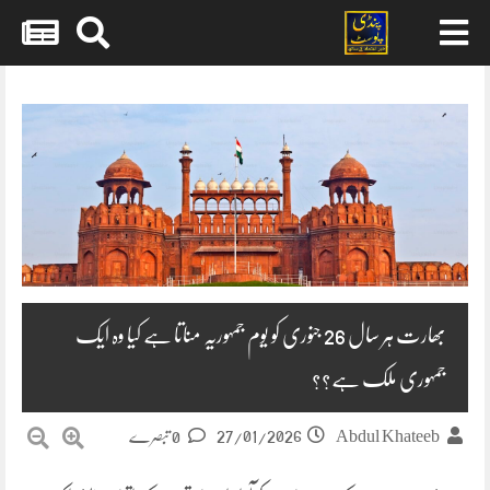
Skip
to
content
بھارت ہر سال 26 جنوری کو یوم جمہوریہ مناتا ہے کیا وہ ایک
جمہوری ملک ہے؟؟
27/01/2026
Abdul Khateeb
0 تبصرے