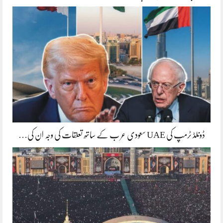
ڈونلڈ ٹرمپ کی UAE سعودی عر ب کے ساتھ تعلقات کی وجہ ان کی…