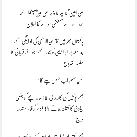
علی امین گنڈاپور کا وزیراعلیٰ خیبرپختونخوا کے
عہدے سے مستعفی ہونے کا اعلان
پاکستان بھر میں نمازِ عیدالاضحی کی ادائیگی کے
بعد سنتِ ابراہیمی کو زندہ رکھتے ہوئے قربانی کا
سلسلہ شروع
“یہ سسٹم اب نہیں چلے گا”
جہلم پولیس کی کارروائی،10 سالہ بچے کو جنسی
زیادتی کا نشانہ بنانے والا ملزم گرفتار،مقدمہ
درج
جہلم رکشہ اور ٹریلر میں تصادم رکشہ ڈرائیور اور