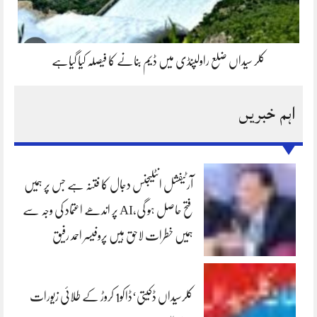
کلر سیداں ضلع راولپنڈی میں ڈیم بنانے کا فیصلہ کیا گیاہے
اہم خبریں
آرٹیفشل انٹلیجنس دجال کا فتنہ ہے جس پر ہمیں
فتح حاصل ہو گی،AI پر اندھے اعتماد کی وجہ سے
ہمیں خطرات لاحق ہیں پروفیسر احمد رفیق
کلرسیداں ڈکیتی‘ڈاکو1 کروڑ کے طلائی زیورات