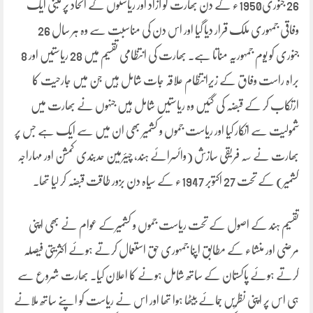
26 جنوری1950ء کے دن بھارت کو آزاد اور ریاستوں کے اتحاد پر مبنی ایک
وفاقی جمہوری ملک قرار دیا گیا اور اس دن کی مناسبت سے وہ ہر سال 26
جنوری کو یوم جمہوریہ مناتا ہے۔ بھارت کی انتظامی تقسیم میں 28 ریاستیں اور 8
براہ راست وفاق کے زیرانتظام علاقہ جات شامل ہیں جن میں جارحیت کا
ارتکاب کر کے قبضہ کی گئیں وہ ریاستیں شامل ہیں جنہوں نے بھارت میں
شمولیت سے انکار کیا اور ریاست جموں و کشمیر بھی ان میں سے ایک ہے جس پر
بھارت نے سہ فریقی سازش (وائسرائے ہند، چیئرمین حدبندی کمشن اور مہاراجہ
کشمیر) کے تحت 27 اکتوبر 1947ء کے سیاہ دن بزور طاقت قبضہ کر لیا تھا۔
تقسیم ہند کے اصول کے تحت ریاست جموں و کشمیرکے عوام نے بھی اپنی
مرضی اور منشاء کے مطابق اپنا جمہوری حق استعمال کرتے ہوئے اکثریتی فیصلہ
کرتے ہوئے پاکستان کے ساتھ شامل ہونے کا اعلان کیا۔ بھارت شروع سے
ہی اس پر اپنی نظریں جمائے بیٹھا ہوا تھا اور اس نے ریاست کو اپنے ساتھ ملانے