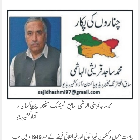
محمدساجدقریشی الہاشمی، سابق انجینئرنگ مینیجر، ریڈیوپاکستان /
آزادکشمیرریڈیو
ریاست جموں و کشمیر پر غیرقانونی اور غیراخلاقی قبضے کے بعد 1949ء میں جب