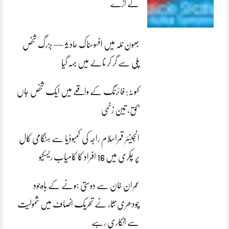
لے اڑے
بھون نلہ میں افسوسناک حادثہ — بزرگ شخص
پلی سے گر کر نالے میں بہہ گیا
کہوٹہ: فائرنگ کے واقعے میں ایک شخص جاں
بحق، تین زخمی
انجینئر قمراسلام راجہ کی کمبوڈیا سے ہنگامی کال
پر چکری میں 16 افراد کا کامیاب ریسکیو
عمران خان سے دوستی ہونے کے باوجود
چودھری نثار نے تحریک انصاف میں شمولیت
سے انکاری رہے