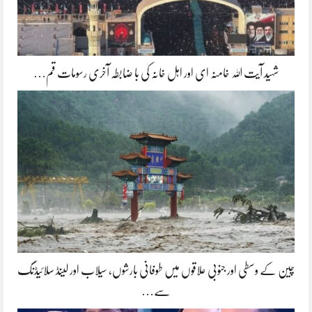
شہید آیت اللہ خامنہ ای اور اہل خانہ کی با ضابطہ آخری رسومات قم…
چین کے وسطی اور جنوبی علاقوں میں طوفانی بارشوں، سیلاب اور لینڈ سلائیڈنگ
سے…