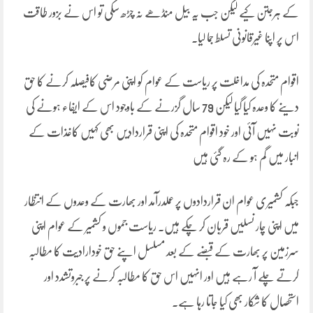
کے ہرجتن کیے لیکن جب یہ بیل منڈھے نہ چڑھ سکی تو اس نے بزور طاقت
اس پر اپنا غیرقانونی تسلط جما لیا۔
اقوام متحدہ کی مداخلت پر ریاست کے عوام کو اپنی مرضی کافیصلہ کرنے کا حق
دینے کا وعدہ کیا گیا لیکن 79 سال گزرنے کے باوجود اس کے ایفاء ہونے کی
نوبت نہیں آئی اور خود اقوام متحدہ کی اپنی قراردادیں بھی کہیں کاغذات کے
انبار میں گم ہو کے رہ گئی ہیں
جبکہ کشمیری عوام ان قراردادوں پر عملدرآمد اور بھارت کے وعدوں کے انتظار
میں اپنی چار نسلیں قربان کر چکے ہیں۔ ریاست جموں و کشمیر کے عوام اپنی
سرزمین پر بھارت کے قبضے کے بعد مسلسل اپنے حق خودارادیت کا مطالبہ
کرتے چلے آ رہے ہیں اور انہیں اس حق کا مطالبہ کرنے پر جبروتشدد اور
استحصال کا شکار بھی کیا جاتا رہا ہے۔