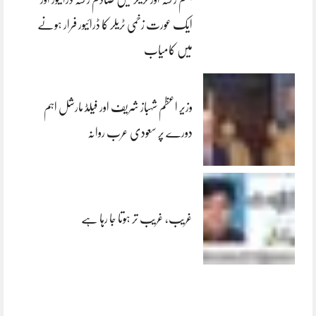
ایک عورت زخمی ٹریلر کا ڈرائیور فرار ہونے
میں کامیاب
وزیر اعظم شہباز شریف اور فیلڈ مارشل اہم
دورے پر سعودی عرب روانہ
غریب، غریب تر ہوتا جا رہا ہے