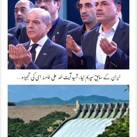
ایران کے سابق سپریم لیڈر شہید آیت اللہ علی خامنہ ای کی تجہیز و…