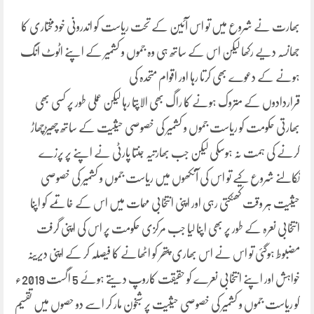
بھارت نے شروع میں تو اس آئین کے تحت ریاست کو اندرونی خودمختاری کا
جھانسہ دیے رکھا لیکن اس کے ساتھ ہی وہ جموں و کشمیر کے اپنے اٹوٹ انگ
ہونے کے دعوے بھی کرتا رہا اور اقوام متحدہ کی
قراردادوں کے متروک ہونے کا راگ بھی الاپتا رہا لیکن عملی طور پر کسی بھی
بھارتی حکومت کو ریاست جموں و کشمیر کی خصوصی حیثیت کے ساتھ چھیڑچھاڑ
کرنے کی ہمت نہ ہوسکی لیکن جب بھارتیہ جنتا پارٹی نے اپنے پر پرزے
نکالنے شروع کیے تو اس کی آنکھوں میں ریاست جموں و کشمیر کی خصوصی
حیثیت ہر وقت کھٹکتی رہی اور اپنی انتخابی مہمات میں اس کے خاتمے کو اپنا
انتخابی نعرہ کے طور پر بھی اپنا لیا جب مرکزی حکومت پر اس کی اپنی گرفت
مضبوط ہوگئی تو اس نے اس بھاری پتھر کو اٹھانے کا فیصلہ کر کے اپنی دیرینہ
خواہش اور اپنے انتخابی نعرے کو حقیقت کاروپ دیتے ہوئے 5 اگست 2019ء
کو ریاست جموں و کشمیر کی خصوصی حیثیت پر شبخون مار کر اسے دو حصوں میں تقسیم