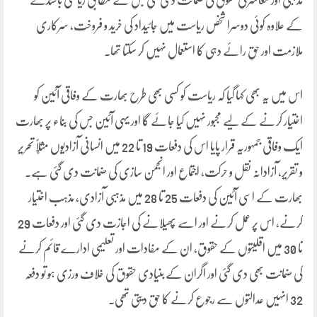
کے علاوہ کوئی دوسرا شخص ریاست میں جائیداد کی خرید و فروخت، سرکاری
ملازمت اور حق رائے دہی کا استعمال نہیں کر سکتا تھا۔
اس میں یہ بھی کہا گیا کہ ریاست کو کسی بھی طرح بھارت کے وفاقی آئین کو
اختیار کرنے کے لیے مجبور نہیں کیا جائے گا اور یہی آئین جس کی بناء پر بھارت
ایک وفاقی جمہوریہ قرار پایا اس کی دفعات 19 تا 22 میں انسانی آزادیوں مثلاًٍ تحریر
و تقریر، آزادانہ نقل و حرکت، اجتماع اور انجمن سازی کی ضمانت دی گئی ہے۔
بھارت کے اسی آئین کی دفعات 25 تا 28 میں مذہبی آزادی، مذہب اختیار
کرنے، اس پر عمل کرنے اور اسے پھیلانے کی اجازت دی گئی اور دفعات 29
تا 30 میں اقلیتوں کے حقوق، ان کے مفادات اور تعلیمی ادارے قائم کرنے
کی ضمانت بھی دی گئی اور اگران کے بنیادی حقوق کی خلاف ورزی ہو تو دفعہ
32 انہیں عدالتوں سے رجوع کرنے کا حق دیتی تھی۔