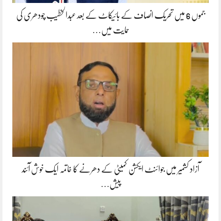
جموں 6 میں تحریک انصاف کے بائیکاٹ کے بعد عبدالخطیب چودھری کی
حمایت میں…
آزاد کشمیر میں جوائنٹ ایکشن کمیٹی کے دھرنے کا خاتمہ ایک خوش آئند
پیش…