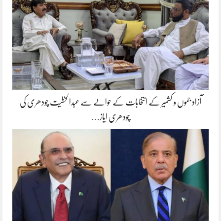
آزاد جموں و کشمیر کے انتخابات کے حوالے سے عبدالخطیت چودھری کی
چودھری ایاز…