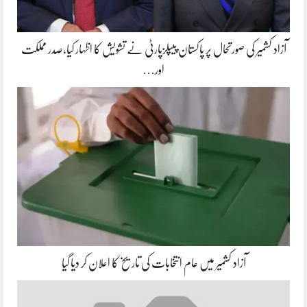
آزاد کشمیر کی صورتحال پر پاکستان پیپلزپارٹی نے تشویش کا اظہار کیا،صدر مملکت
اور…
آزاد کشمیر میں عام انتخابات کی تاریخ کا اعلان کر دیا گیا