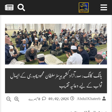
Skip
to
content
ہانگ کانگ: صدر آزاد کشمیر بیرسٹر سلطان محمود چوہدری کے ایصالِ
ثواب کے لیے دعائیہ تقریب
09/02/2026
Abdul Khateeb
0 تبصرے