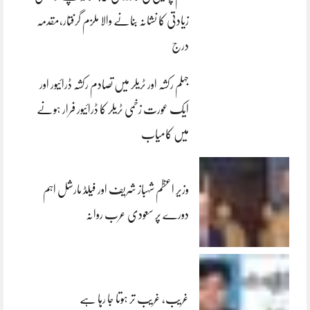
زیادتی کا نشانہ بنانے والا ملزم گرفتار،مقدمہ
درج
جہلم رکشہ اور ٹریلر میں تصادم رکشہ ڈرائیور اور
ایک عورت زخمی ٹریلر کا ڈرائیور فرار ہونے
میں کامیاب
وزیر اعظم شہباز شریف اور فیلڈ مارشل اہم
دورے پر سعودی عرب روانہ
غریب، غریب تر ہوتا جا رہا ہے