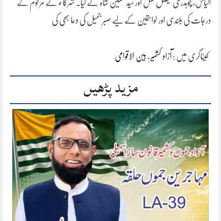
الیاس، چوہدری فیصل لعل اور سید حسنین شاہ نے کیا۔ شرکاء نے مرحوم کے
درجات کی بلندی اور لواحقین کے لیے صبرِ جمیل کی دعا بھی کی
کیٹاگری میں :
آزاد کشمیر
،
بین الاقوامی
مزید پڑھیں