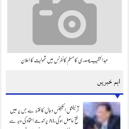
عبدالخطیب چوھدری کا مسلم کانفرنس میں شمولیت کا اعلان
اہم خبریں
آرٹیفشل انٹلیجنس دجال کا فتنہ ہے جس پر ہمیں
فتح حاصل ہو گی،AI پر اندھے اعتماد کی وجہ سے