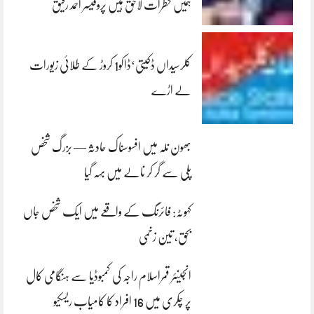
ہمیں خطرات لاحق ہیں پروفیسر احمد رفیق
کلرسیداں ڈکیتی‘ڈاکو1 کروڑ کے طلائی زیورات
لے اڑے
بھون نلہ میں افسوسناک حادثہ — بزرگ شخص
پلی سے گر کر نالے میں بہہ گیا
کہوٹہ: فائرنگ کے واقعے میں ایک شخص جاں
بحق، تین زخمی
انجینئر قمراسلام راجہ کی کمبوڈیا سے ہنگامی کال
پر چکری میں 16 افراد کا کامیاب ریسکیو