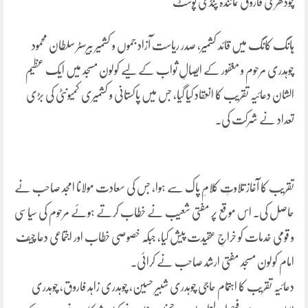
چودھری فاروق نمائندہ پنڈی پوسٹ
ہانگ کانگ میں قائد کشمیر، صدر ریاست آزاد جموں و کشمیر بیرسٹر سلطان محمود
چوہدری مرحوم و مغفور کے ایصالِ ثواب کے لیے کولون مسجد میں ایک عظیم
الشان دعائیہ تقریب کا انعقاد کیا گیا، جس میں پاکستانی و کشمیری کمیونٹی کی بڑی
تعداد نے شرکت کی۔
تقریب کا آغاز تلاوتِ کلامِ پاک سے ہوا، جس کی سعادت مولانا امجد صاحب نے
حاصل کی۔ اس موقع پر مفتی شعیب نے خطاب کرتے ہوئے مرحوم کی سیاسی
و قومی خدمات کو خراجِ عقیدت پیش کیا، جبکہ خصوصی خطاب اور اجتماعی دعا چیف
امام کولون مسجد مفتی ارشد صاحب نے کرائی۔
دعائیہ تقریب کا اہتمام حاجی چوہدری شبیر حسین، چوہدری زاہد فاروق، چوہدری