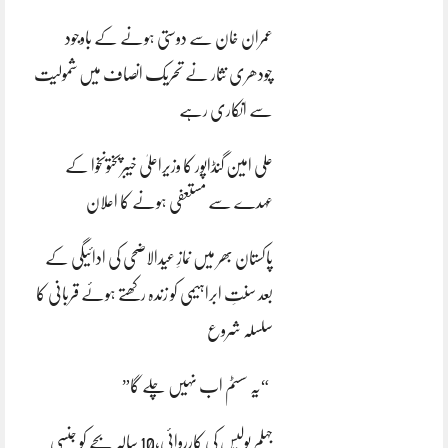
عمران خان سے دوستی ہونے کے باوجود
چودھری نثار نے تحریک انصاف میں شمولیت
سے انکاری رہے
علی امین گنڈاپور کا وزیراعلیٰ خیبرپختونخوا کے
عہدے سے مستعفی ہونے کا اعلان
پاکستان بھر میں نمازِ عیدالاضحی کی ادائیگی کے
بعد سنتِ ابراہیمی کو زندہ رکھتے ہوئے قربانی کا
سلسلہ شروع
“یہ سسٹم اب نہیں چلے گا”
جہلم پولیس کی کارروائی،10 سالہ بچے کو جنسی