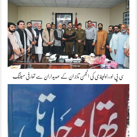
سی پی او،راولپنڈی کی انجمن تاجران کے عہدیداران سے تعارفی میٹنگ