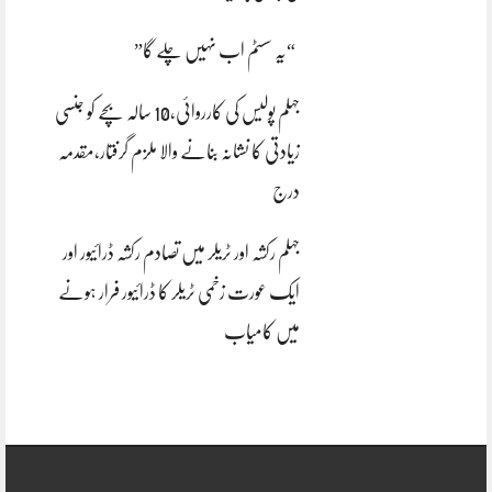
“یہ سسٹم اب نہیں چلے گا”
جہلم پولیس کی کارروائی،10 سالہ بچے کو جنسی
زیادتی کا نشانہ بنانے والا ملزم گرفتار،مقدمہ
درج
جہلم رکشہ اور ٹریلر میں تصادم رکشہ ڈرائیور اور
ایک عورت زخمی ٹریلر کا ڈرائیور فرار ہونے
میں کامیاب