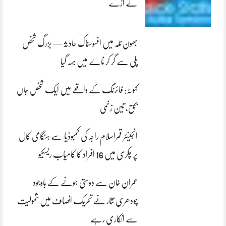
لے اڑے
بھون نلہ میں افسوسناک حادثہ — بزرگ شخص
پلی سے گر کر نالے میں بہہ گیا
کہوٹہ: فائرنگ کے واقعے میں ایک شخص جاں
بحق، تین زخمی
انجینئر قمراسلام راجہ کی کمبوڈیا سے ہنگامی کال
پر چکری میں 16 افراد کا کامیاب ریسکیو
عمران خان سے دوستی ہونے کے باوجود
چودھری نثار نے تحریک انصاف میں شمولیت
سے انکاری رہے