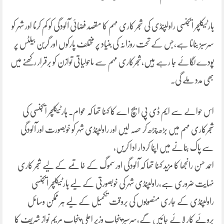
ہارٹیکلچر ایجنسی راولپنڈی کی شجر کاری مہم کا مقصد فضائی آلودگی کو کم کرنا اور شہر کو
سرسبز بنانا ہے،جس کے تحت روزانہ کی بنیاد پر مختلف پارکوں اور گرین بیلٹس پر
پودے لگائے جا رہے ہیں،شجرکاری مہم سے ماحولیاتی توازن کو برقرار رکھنے میں
بھی مدد ملے گی۔
اس حوالے سے ایم ڈی پی ایچ اے کا کہنا تھا کہ عوام۔ ہارٹیکلچر ایجنسی کی
شجرکاری مہم میں بڑھ چڑھ کر حصہ لیں اور راولپنڈی شہر کو خوبصورت اور آلودگی
سے پاک بنانے میں اپنا کردار ادا کریں،
احمد حسن رانجھا کا مزید کہنا تھا کہ آلودگی اور سموگ کے خاتمے کے لیے شجر کاری
نہایت ضروری ہے،راولپنڈی شہر کی خوبصورتی کے لیے ہارٹیکلچر ایجنسی
راولپنڈی کے جاری منصوبوں کی بروقت تکمیل کے لیے ہر ممکن وسائل
بروئے کار لائے جائیں گے،سرسبز پنجاب وزیرِ اعلی پنجاب مریم نواز شریف کا