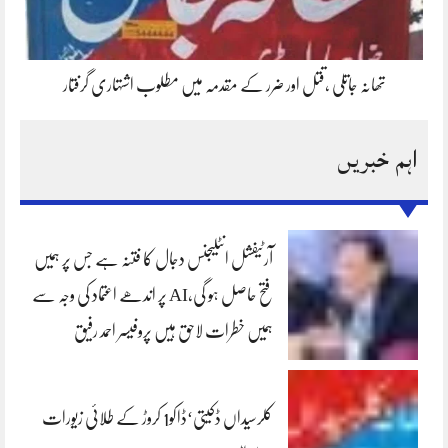
تھانہ جاتلی ،قتل اور ضرر کے مقدمہ میں مطلوب اشتہاری گرفتار
اہم خبریں
آرٹیفشل انٹلیجنس دجال کا فتنہ ہے جس پر ہمیں
فتح حاصل ہو گی،AI پر اندھے اعتماد کی وجہ سے
ہمیں خطرات لاحق ہیں پروفیسر احمد رفیق
کلرسیداں ڈکیتی‘ڈاکو1 کروڑ کے طلائی زیورات