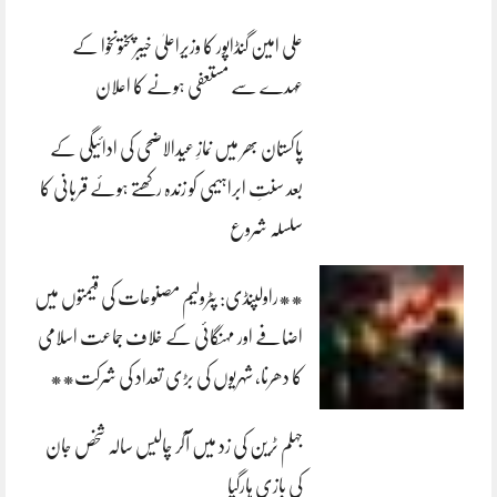
علی امین گنڈاپور کا وزیراعلیٰ خیبرپختونخوا کے
عہدے سے مستعفی ہونے کا اعلان
پاکستان بھر میں نمازِ عیدالاضحی کی ادائیگی کے
بعد سنتِ ابراہیمی کو زندہ رکھتے ہوئے قربانی کا
سلسلہ شروع
**راولپنڈی: پٹرولیم مصنوعات کی قیمتوں میں
اضافے اور مہنگائی کے خلاف جماعت اسلامی
کا دھرنا، شہریوں کی بڑی تعداد کی شرکت**
جہلم ٹرین کی زد میں آکر چالیس سالہ شخص جان
کی بازی ہارگیا