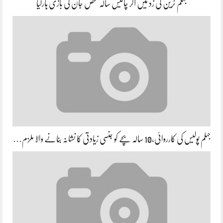
جہلم ٹرین کی زد میں آکر چالیس سالہ شخص جان کی بازی ہارگیا
جہلم پولیس کی کارروائی،10 سالہ بچے کو جنسی زیادتی کا نشانہ بنانے والا ملزم…