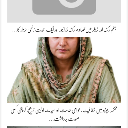
جہلم رکشہ اور ٹریلر میں تصادم رکشہ ڈرائیور اور ایک عورت زخمی ٹریلر کا…
محکمہ ریونیو میں شفافیت، عوامی خدمت اور میرٹ اولین ترجیح، کرپشن کسی
صورت برداشت…