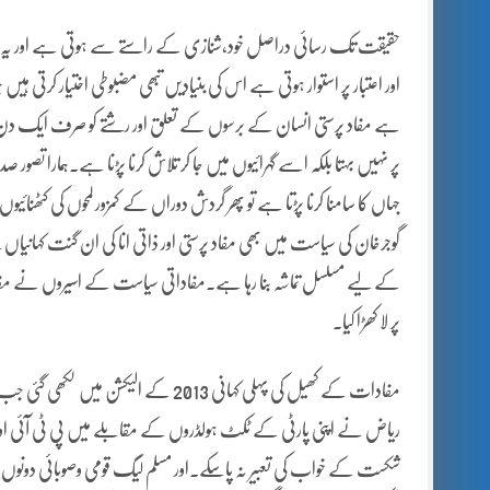
حقیقت تک رسائی دراصل خود،شنازی کے راستے سے ہوتی ہے اور یہ راس
اور اعتبار پر استوار ہوتی ہے اس کی بنیادیں تبھی مضبوطی اختیار کرتی ہیں 
ہے مفاد پرستی انسان کے برسوں کے تعلق اور رشتے کو صرف ایک دن ایک لم
پر نہیں بہتا بلکہ اسے گہرائیوں میں جا کر تلاش کرنا پڑنا ہے۔ہمارا تصور
جہاں کا سامنا کرنا پڑتا ہے تو پھر گردش دوراں کے کمزور لمحوں کی کٹھنائیوں 
گوجرخان کی سیاست میں بھی مفاد پرستی اور ذاتی انا کی ان گنت کہانیاں 
کے لیے مسلسل تماشہ بنا رہا ہے۔مفاداتی سیاست کے اسیروں نے مفاد
پر لا کھڑا کیا۔
مفادات کے کھیل کی پہلی کہانی 2013 کے 
ریاض نے اپنی پارٹی کے ٹکٹ ہولڈروں کے مقابلے میں پی ٹی آئی اور پیپل