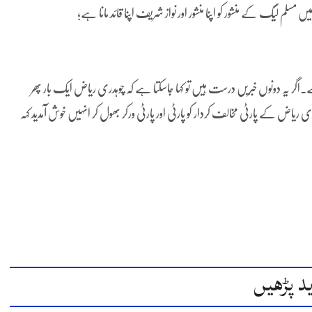
م لیگ کے منشور کو اپنا منشور اور نواز شریف اپنا قائد مانا ہے؛
ا ہے۔اگر یہ دونوں خبریں درست ہیں تو کہا جاسکتا ہے کہ چوہدری ریاض ایک بار پھر
ولیت کرسکتے ہیں۔لیکن کیا 2013 اور 2024 میں چوہدری ریاض کے پارٹی مخالف کردار کو پارٹی اور پارٹی ورکر بھول کر انہیں خوش آمدید کہہ
د پڑھیں