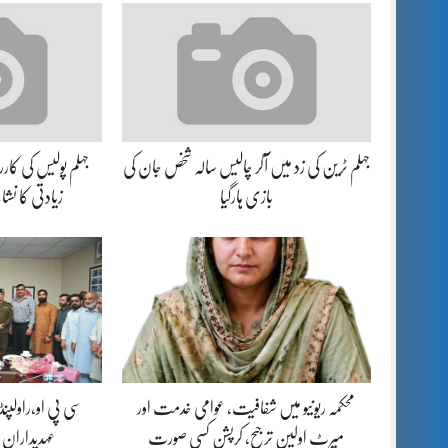
جہلم ٹرین کی زد میں آکر چالیس سالہ شخص جان کی
بازی ہارگیا
زیادتی کا نش
محکمہ ریونیو میں شفافیت، عوامی خدمت اور
سی پی او،راولپن
میرٹ اولین ترجیح، کرپشن کسی صورت
عہدیداران