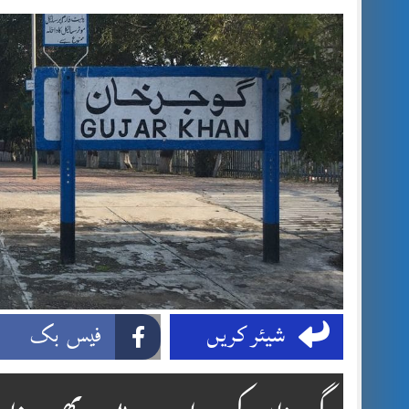
شیئر کریں
فیس بک