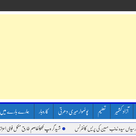
آزاد کشمیر
تعلیم
پوٹھوار میری دھرتی
کاروبار
ہمارے بارے میں
یدہ زینب حسین کی پریس کانفرنس
شہید گر وپ کیپٹنعاصم طارق مکمل فوجی اعزاز کے ساتھ 