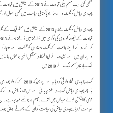
لکھی گئی، جب مسلم لیگی قیادت نے 3
چوہدری ریاض کو ٹکٹ دے دیا۔جو پاکستانی سیاست میں کسی اصول اور نظریہ
چوہدری رہاض کو ٹکٹ ملنے پر 2013 کے الیکشن
کرتے ہوئے اپنے جماعت کے ٹکٹ ہولڈروں کو شکست سے دوچار کرنے میں
ایک بار پھر مسلم لیگ نے 2018 میں
بار پھر چوہدری ریاض ٹکٹ نہ ملنے پر پارٹی سے اس قدر ناراض ہوئے ک
قومی کاالیکشن لڑنے میدان میں اترے۔تاہم وہ چوتھے نمبر پر رہے۔ان
ملیامیٹ کردیا۔چوہدری ریاض کی سیاست کو ان کے چھوٹے بھائی چوہدری 