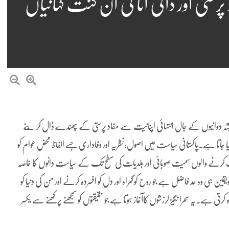
ستی اور ذاتی انا کی ان گنت کہانیاں
شہ دوانیوں کے جال انتہائی اپنانیت سے مفاد پرستی کے پھندے ڈال کر بُنے
ا جاتا ہے۔پاکستانی سیاست میں اصول،نظریہ اور وفاداری جسے الفاظ محض عوام کو
ست کرنے والوں سمیت صوبائی اور بلدیات کی سطح تک کے سیاست دانوں کا خاصہ
 کہتے ہیں شک ویقین ہی وہ حد فاضل ہے جو روح کوگمراہ اور دل کو افسردہ کرنے اور من کی دنیا کو
ی ہے۔یہ سحرا نگیز لرزشوں کاآغاز ہوتا ہے جو حقیقتوں کو سمجھنے پرکھنے سے یکسر