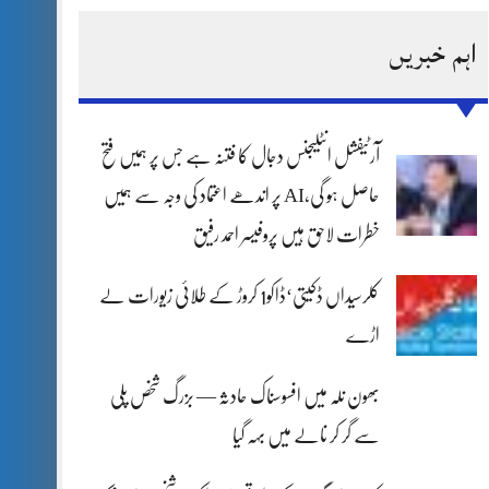
اہم خبریں
آرٹیفشل انٹلیجنس دجال کا فتنہ ہے جس پر ہمیں فتح
حاصل ہو گی،AI پر اندھے اعتماد کی وجہ سے ہمیں
خطرات لاحق ہیں پروفیسر احمد رفیق
کلرسیداں ڈکیتی‘ڈاکو1 کروڑ کے طلائی زیورات لے
اڑے
بھون نلہ میں افسوسناک حادثہ — بزرگ شخص پلی
سے گر کر نالے میں بہہ گیا