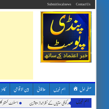
Skip
Submit local news
Contact Us
to
content
صفحہ اول
اہم خبریں
علاقائی
بین الاقوامی
کالمز
اہم خبریں
رشیں، لینڈ سلائیڈنگ اور کوٹلی ستیاں کے نظر انداز متاثرین
اسسٹنٹ کمشنر کلرسیداں س