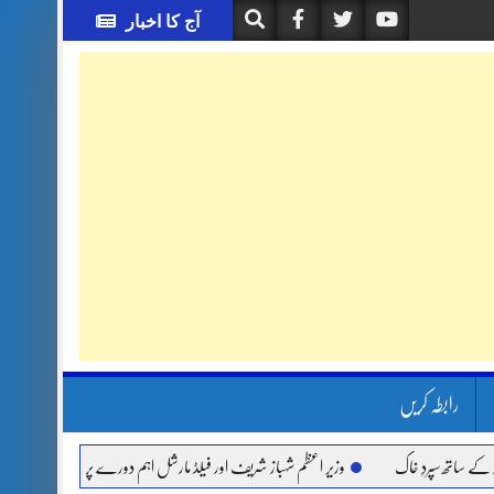
آج کا اخبار
رابطہ کریں
سپردِ خاک
وزیر اعظم شہباز شریف اور فیلڈ مارشل اہم دورے پر سعودی عرب روانہ