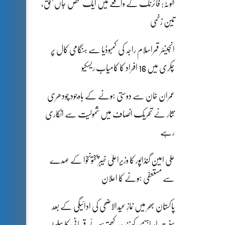
کہوٹہ: فائرنگ کے واقعے میں ایک شخص جاں بحق،
تین زخمی
انجینئر قمراسلام راجہ کی کمبوڈیا سے ہنگامی کال پر
چکری میں 16 افراد کا کامیاب ریسکیو
عمران خان سے دوستی ہونے کے باوجود چودھری
نثار نے تحریک انصاف میں شمولیت سے انکاری
رہے
علی امین گنڈاپور کا وزیراعلیٰ خیبرپختونخوا کے عہدے
سے مستعفی ہونے کا اعلان
پاکستان بھر میں نمازِ عیدالاضحی کی ادائیگی کے بعد
سنتِ ابراہیمی کو زندہ رکھتے ہوئے قربانی کا سلسلہ