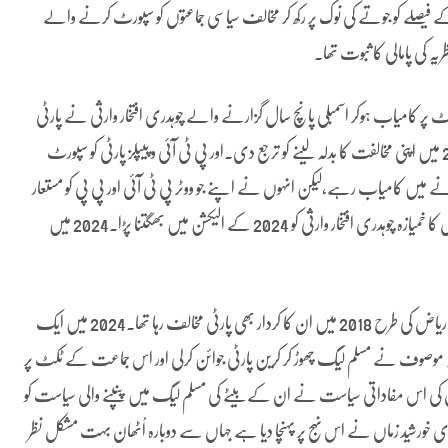
201 کے الیکشن میں قیادت کے فیصلے کو جوتے کی نوک پر رکھ کر مخالف سیاسی جماعتوں کو سپورٹ کرنے والے
 کی پامالی کا ثبوت تھا۔
 میں مسلم لیگ کے ٹکٹ پر کامیاب ہوکر اسمبلی پانچ سال گزارنے والے چوہدری افتخار وارثی نے پارٹی
قیادت کے فیصلے کو ردی کی ٹوکری میں ڈالتے میں ڈالتے ہوئے 2013 میں اپنی مخالفت کا بدلہ لینے کو ترجع دی۔اور پی ٹی آئی و پیپلز پارٹی کو سپورٹ
 کامیاب رہے،لیکن انہوں نے اپنے جو ووٹر پی ٹی آئی اور پی پی کو مستعار
دیے ان میں سے اکثریت نے اپنا ٹھکانہ مستقل انہی جماعتوں بنا لیا جس کا خمیازہ چوہدری افتخار وارثی کو 2024 کے الیکشن میں بھگتنا پڑا۔2024 میں
ٹکٹ چوہدری افتخار وارثی کو دیا یہ۔سوچے بغیر کہ 2013 کے کردار چوہدری ریاض کی طرح 2018 میں ان کا کردار بھی پارٹی مخالف رہا تھا۔2024 میں ایک
ہ موصوف نے مسلم لیگ چھوڑ کر کرین پارٹی جوائن کرلی اور اس جماعت کے ٹکٹ پر
 کی اس مفاداتی سیاست نے ان کے بیٹے کی مسلم لیگ میں پنپنے والی سیاست کو
خورشید زماں نے اس نہج پر پہنچا دیا ہے جہاں سے دوبارہ اُٹھان بہت مشکل نظر