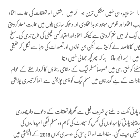
تے پیچیدہ ہی نہیں مشکل ترین ہوتے ہیں۔رشتوں اور تعلقات کی عمارت اعتماد
جب اعتماد اور خلوص موجود ہو بداعتمادی اور دھوکہ سازی پلَوں میں عمارت مسمار کردیتی
حہ میں ختم کردیتی ہے کیونکہ اعتماد اور اعتبار کسی مچھلی کی طرح ندی کی۔سطح
 صدیوں کافاصلہ طے کرلیتا ہے لیکن جن خوابوں اور تصورات کی دنیا سے نکل کر حقیقی
میں ایسے الجھ جاتا ہے کہ پھر کچھ سجھائی نہیں دیتا۔
سننے کو ملتی رہی ہیں خصوصاً مسلم لیگ کے مقامی رہنماؤں کا کردار حلقے کے عوام
ات کے لیے گوجرخان میں مسلم لیگ کو پہلی پوزیشن سے اٹھا کر تیسری پوزیشن
الیکشن میں لکھی گئی جب پارٹی ٹکٹ نہ ملنے پر شریف فیملی سے گھریلو تعلقات کے دعوے دار چوہدری
ز پارٹی کیامیداورں کی کھل کر سپورٹ کی تاہم وہ مسلم لیگی امیدواروں کی
شکست کے خواب کی تعبیر نہ پاسکے۔اور مسلم لیگ قومی وصوبائی دونوں نشتیں جیت گئی۔مفادات اور انا پرستی کی دوسری کہاں 2018 کے الیکشن میں