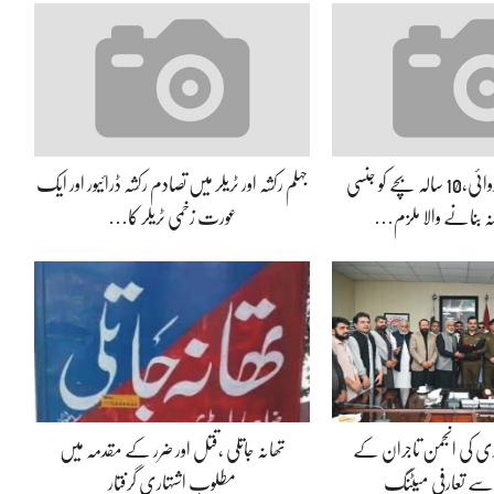
جہلم پولیس کی کارروائی،10 سالہ بچے کو جنسی
جہلم رکشہ اور ٹریلر میں تصادم رکشہ ڈرائیور اور ایک
انہ بنانے والا ملزم…
عورت زخمی ٹریلر کا…
ڈی کی انجمن تاجران کے
تھانہ جاتلی ،قتل اور ضرر کے مقدمہ میں
 سے تعارفی میٹنگ
مطلوب اشتہاری گرفتار