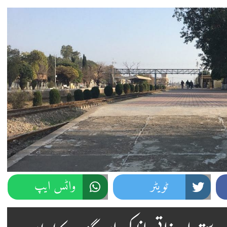
ٹویٹر
واٹس ایپ