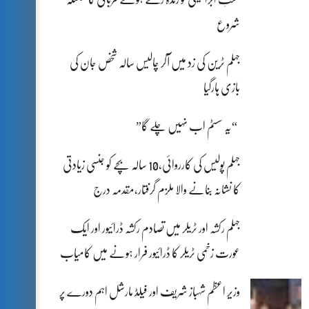
شروع
جہلم ٹرین کی زد میں آکر چالیس سالہ شخص جان کی
بازی ہارگیا
“یہ سسٹم اب نہیں چلے گا”
جہلم پولیس کی کارروائی،10 سالہ بچے کو جنسی زیادتی
کا نشانہ بنانے والا ملزم گرفتار،مقدمہ درج
جہلم رکشہ اور ٹریلر میں تصادم رکشہ ڈرائیور اور ایک
عورت زخمی ٹریلر کا ڈرائیور فرار ہونے میں کامیاب
وزیر اعظم شہباز شریف اور فیلڈ مارشل اہم دورے پر