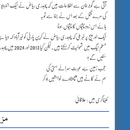
آتی ہے گوجرخان سے اطلاعات ہیں کہ چوہدری ریاض نے ایک انٹرویو میں مسل
کی مرے قتل کے بعد اس نے جفا سے توبہ
ہائے اس زود پشیماں کا پشیماں ہونا
ایک اور پیج پر خبر ملی کہ چوہدری ریاض نے کرین پارٹی کو خیر آباد کہہ دی
مسلم لیگ میں شم
سکیں گے؟
عجب زمین ہے عبرت سرائے ہستی کی
ہم نے کاٹے ہیں پچھتاوے خواہشیں بو کر
کیٹاگری میں :
علاقائی
مزی