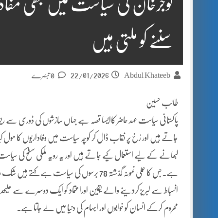
گوجرخان کی سیاست میں بھی مفاد پر
سننے کو ملتی ہیں
22/01/2026
Abdul Khateeb
0 تبصرے
طالب حسین
پاکستانی سیاست عہد حاضر کاایسا قصہ ہے جہاں سازشوں کی ڈوری سے ری
جاتے ہیں اور رُخ پر نقاب ڈال کر کوچہ سیاست میں وفاداریوں کا مول کی
لبھانے کے لیے استعمال کیے جاتے ہیں اور یہ رویہ ملکی سطح کی سیا
ہے۔جس کا عملی نمونہ گذشتہ 78 برسوں کی سیاست ہے
انسباط سے لبریز کردینے والے یقین اوراعتماد کو ایک دوسرے سے علیحدہ کرت
محروم کرکے انسان کو خوابوں اور ابہام کی دنیا میں لے جاتا ہے۔