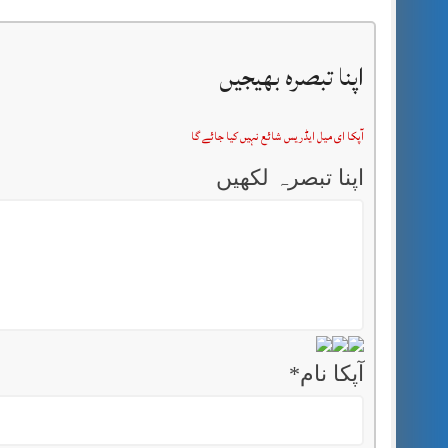
اپنا تبصرہ بھیجیں
آپکا ای میل ایڈریس شائع نہیں کیا جائے گا
اپنا تبصرہ لکھیں
آپکا نام
*