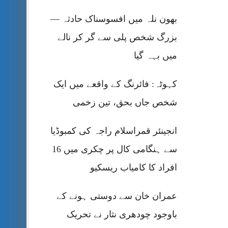
بھون نلہ میں افسوسناک حادثہ —
بزرگ شخص پلی سے گر کر نالے
میں بہہ گیا
کہوٹہ: فائرنگ کے واقعے میں ایک
شخص جاں بحق، تین زخمی
انجینئر قمراسلام راجہ کی کمبوڈیا
سے ہنگامی کال پر چکری میں 16
افراد کا کامیاب ریسکیو
عمران خان سے دوستی ہونے کے
باوجود چودھری نثار نے تحریک