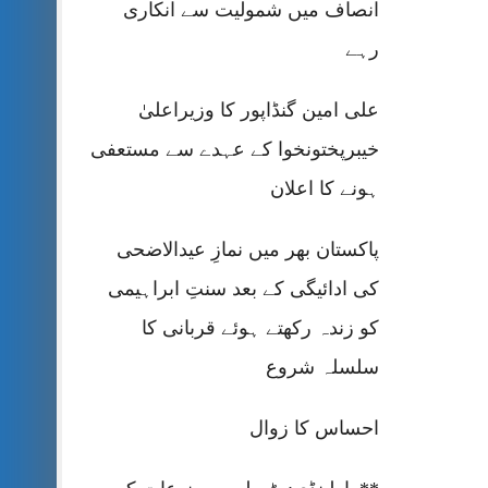
انصاف میں شمولیت سے انکاری
رہے
علی امین گنڈاپور کا وزیراعلیٰ
خیبرپختونخوا کے عہدے سے مستعفی
ہونے کا اعلان
پاکستان بھر میں نمازِ عیدالاضحی
کی ادائیگی کے بعد سنتِ ابراہیمی
کو زندہ رکھتے ہوئے قربانی کا
سلسلہ شروع
احساس کا زوال