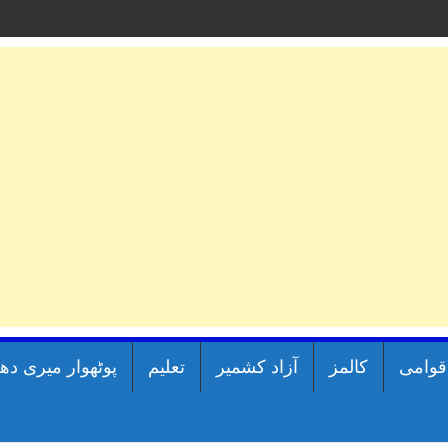
اقوامی
کالمز
آزاد کشمیر
تعلیم
پوٹھوار میری دھ