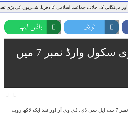
 اور مہنگائی کے خلاف جماعت اسلامی کا دھرنا، شہریوں کی بڑی تع
ر سعودی عرب روانہ
ٹویٹر
واٹس ایپ
نہیں دے رہا، وفاقی وزیر توانائی اویس لغاری
جموں 6 تحریک شاد باد کا عبدالخطیب چودھری کی حمایت کا اعلان
 شہری کو پیش ہونے کا حکم
چارسدہ کا بہادر سپوت وطن کی 
رسیداں
گوجرخان: ملت سیکنڈری سکول وارڈ نمبر 7 میں
خلاف سخت ایکشن، 2 اے ایس آئی سمیت 12 اہلکاروں کو نوکری سے فارغ کردیا گیا۔
ر انداز متاثرین
اسسٹنٹ کمشنر کلرسیداں سیدہ زینب حسین
گوجرخان نامعلوم چور ملت سیکنڈری سکول وارڈ نمبر 7 سے ایل سی ڈی، ڈی وی آر اور نقد ایک لاکھ روپے