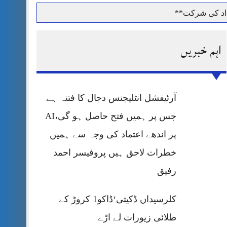
داد کی شرکت**
اہم خبریں
حرمت پر قربان
آرٹیفشل انٹلیجنس دجال کا فتنہ ہے
 کی پریس کانفرنس
جس پر ہمیں فتح حاصل ہو گی،AI
پر اندھے اعتماد کی وجہ سے ہمیں
خطرات لاحق ہیں پروفیسر احمد
رفیق
کلرسیداں ڈکیتی‘ڈاکو1 کروڑ کے
طلائی زیورات لے اڑے