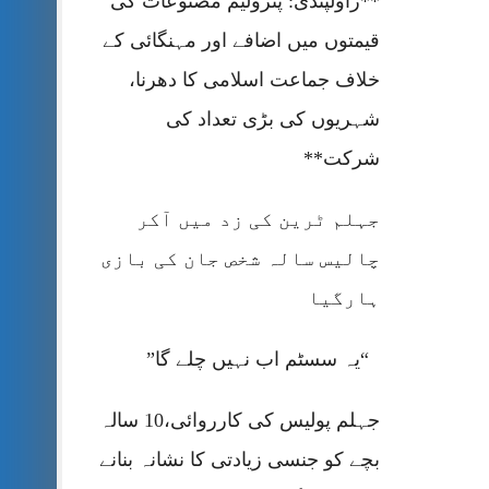
**راولپنڈی: پٹرولیم مصنوعات کی
قیمتوں میں اضافے اور مہنگائی کے
خلاف جماعت اسلامی کا دھرنا،
شہریوں کی بڑی تعداد کی
شرکت**
جہلم ٹرین کی زد میں آکر
چالیس سالہ شخص جان کی بازی
ہارگیا
“یہ سسٹم اب نہیں چلے گا”
جہلم پولیس کی کارروائی،10 سالہ
بچے کو جنسی زیادتی کا نشانہ بنانے