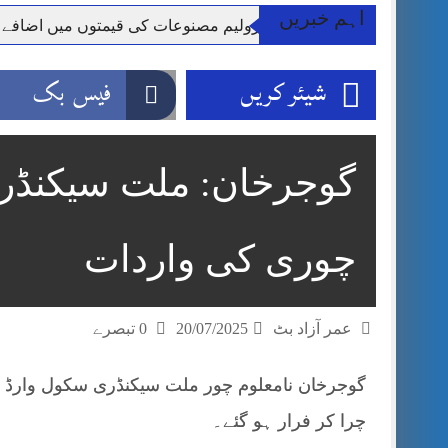
اہم خبریں
**راولپنڈی: پٹرولیم مصنوعات کی قیمتوں میں اضافے
وزیر اعظم شہباز شریف اور فیلڈ مارشل اہم دورے پ
شیئر کریں
فیس بک
آئی ایم ایف مخصوص اوقات میں سستی بجلی کی اجازت 
قائداعظم نامی شہری کا شناختی کارڈ بلاک،عدالت کا
ڈپٹی کمشنر راولپنڈی کیپٹن(ر) ندیم ناصر کا دورہء کل
اسلام آباد میں غیرملکی وفود کی آمد کے موقع پر ڈیوٹی سے غائب پولیس اہلکاروں کی
مون سون بارشیں، لینڈ سلائیڈنگ اور کوٹلی ستیاں کے نظ
چوری کی واردات
عمر آزاد بٹ
20/07/2025
0 تبصرے
چرا کر فرار ہو گئے۔