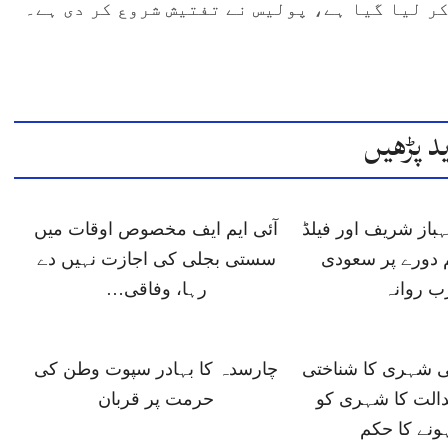
ر لیا گیا ہے، پولیس نے تفتیش شروع کر دی ہے۔
د پڑھیں
باز شریف اور فیلڈ
آئی ایم ایف مخصوص اوقات میں
 دورے پر سعودی
سستی بجلی کی اجازت نہیں دے
ب روانہ
رہا، وفاقی…
ی شہری کا شناختی
چارسدہ کا بہادر سپوت وطن کی
دالت کا شہری کو
حرمت پر قربان
ونے کا حکم