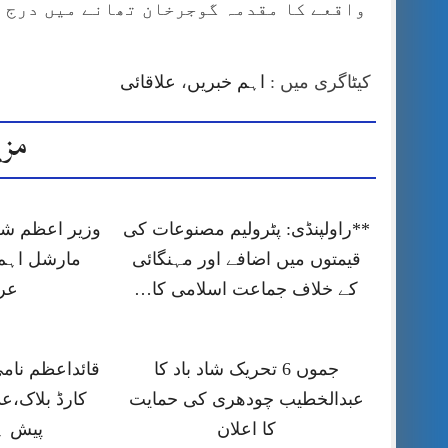
واقعے کا مقدمہ گوجرخان تھانے میں درج ک
کیٹاگری میں :
اہم خبریں
،
علاقائی
مزی
**راولپنڈی: پٹرولیم مصنوعات کی
وزیر اعظم شہ
قیمتوں میں اضافے اور مہنگائی
مارشل اہم
کے خلاف جماعت اسلامی کا…
عر
جموں 6 تحریک شاد باد کا
قائداعظم نام
عبدالخطیب چودھری کی حمایت
کارڈ بلاک،ع
کا اعلان
پیش ہ