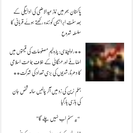
پاکستان بھر میں نمازِ عیدالاضحی کی ادائیگی کے
بعد سنتِ ابراہیمی کو زندہ رکھتے ہوئے قربانی کا
سلسلہ شروع
**راولپنڈی: پٹرولیم مصنوعات کی قیمتوں میں
اضافے اور مہنگائی کے خلاف جماعت اسلامی
کا دھرنا، شہریوں کی بڑی تعداد کی شرکت**
جہلم ٹرین کی زد میں آکر چالیس سالہ شخص جان
کی بازی ہارگیا
“یہ سسٹم اب نہیں چلے گا”