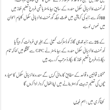
گورنمنٹ بوائز ہائی سکول مندرہ کے سابق ہیڈ ماسٹر ہاشمی فروغ تعلیم فنڈز میں
60لاکھ سے زاہد کی کرپشن میں ملوث جبکہ گورنمنٹ بوائز ہائی سکول کلیام اعوان
میں ٹھوس لوہے
کے 25سے زاہد قدیمی گاڈز کو ڈسٹرکٹ کمیٹی کے بغیر ہی فروخت کر دیا گیا
گورنمنٹ بوائز ہائی سکول مندرہ کے ہیڈ ماسٹر نے GPC سے گفتگو میں کہا کہ تمام
ریکارڈ و فروغ تعلیم فنڈز کا ریکارڈ مرتب کررہے ہیں
محکمانہ قوانین و قواعد کے مطابق کاروائی کریں گے مندرہ بوائز ہائی سکول کا معیار و
بچوں کی تعلیم تربیت کو بہتر بنانے میں اپنا افعال کردار ادا کروں گا
کیٹاگری میں :
اہم خبریں