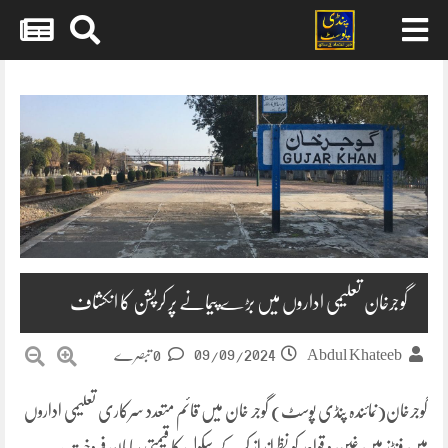
Skip
to
content
گوجرخان تعلیمی اداروں میں بڑے پیمانے پر کرپشن کا انکشاف
09/09/2024
Abdul Khateeb
0 تبصرے
گوجرخان(نمائندہ پنڈی پوسٹ) گوجر خان میں قائم متعدد سرکاری تعلیمی اداروں
میں فنڈز میں غبن و قواعد کو نظرانداز کر کے سکول کا قیمتی سامان فروخت،