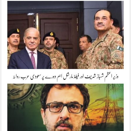
وزیر اعظم شہباز شریف اور فیلڈ مارشل اہم دورے پر سعودی عرب روانہ