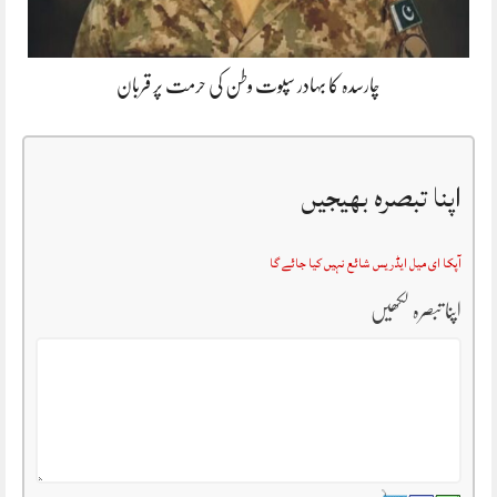
چارسدہ کا بہادر سپوت وطن کی حرمت پر قربان
اپنا تبصرہ بھیجیں
آپکا ای میل ایڈریس شائع نہیں کیا جائے گا
اپنا تبصرہ لکھیں