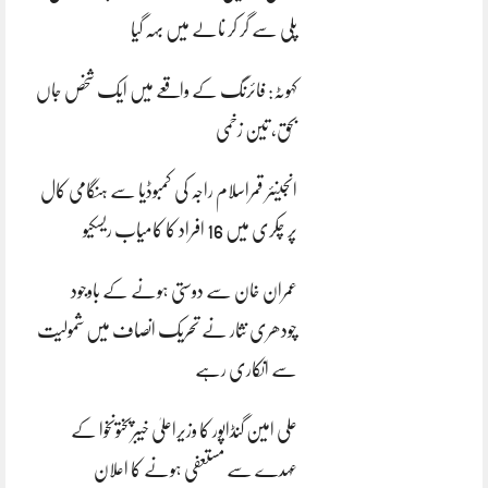
پلی سے گر کر نالے میں بہہ گیا
کہوٹہ: فائرنگ کے واقعے میں ایک شخص جاں
بحق، تین زخمی
انجینئر قمراسلام راجہ کی کمبوڈیا سے ہنگامی کال
پر چکری میں 16 افراد کا کامیاب ریسکیو
عمران خان سے دوستی ہونے کے باوجود
چودھری نثار نے تحریک انصاف میں شمولیت
سے انکاری رہے
علی امین گنڈاپور کا وزیراعلیٰ خیبرپختونخوا کے
عہدے سے مستعفی ہونے کا اعلان