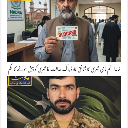
قائداعظم نامی شہری کا شناختی کارڈ بلاک،عدالت کا شہری کو پیش ہونے کا حکم