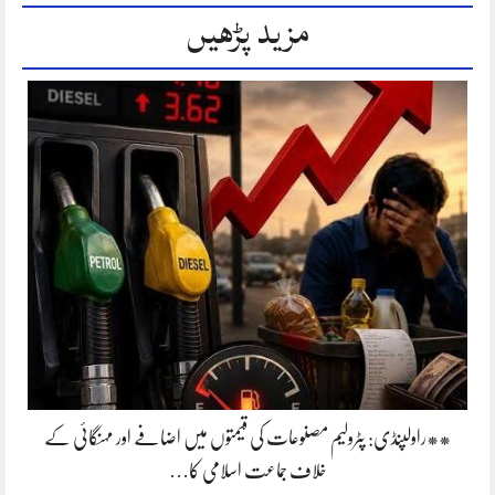
مزید پڑھیں
**راولپنڈی: پٹرولیم مصنوعات کی قیمتوں میں اضافے اور مہنگائی کے
خلاف جماعت اسلامی کا…