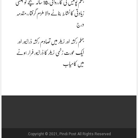
جہلم پولیس کی کارروائی،10 سالہ بچے کو جنسی
زیادتی کا نشانہ بنانے والا ملزم گرفتار،مقدمہ
درج
جہلم رکشہ اور ٹریلر میں تصادم رکشہ ڈرائیور اور
ایک عورت زخمی ٹریلر کا ڈرائیور فرار ہونے
میں کامیاب
Copyright © 2021, Pindi Post All Rights Reserved.