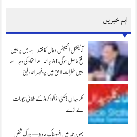
اہم خبریں
آرٹیفشل انٹلیجنس دجال کا فتنہ ہے جس پر ہمیں
فتح حاصل ہو گی،AI پر اندھے اعتماد کی وجہ سے
ہمیں خطرات لاحق ہیں پروفیسر احمد رفیق
کلرسیداں ڈکیتی‘ڈاکو1 کروڑ کے طلائی زیورات
لے اڑے
بھون نلہ میں افسوسناک حادثہ — بزرگ شخص