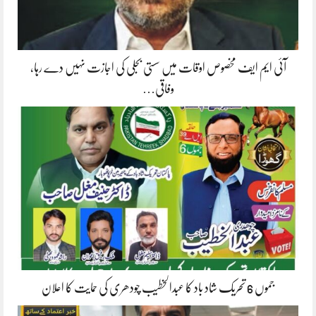
آئی ایم ایف مخصوص اوقات میں سستی بجلی کی اجازت نہیں دے رہا،
وفاقی…
جموں 6 تحریک شاد باد کا عبدالخطیب چودھری کی حمایت کا اعلان