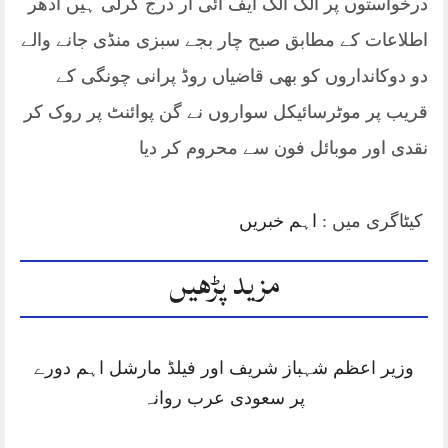
درخواستوں پر الگ الگ ایف آئی آر درج کرلی ہیں ادھر
اطلاعات کے مطابق صبح چار بجے سبزی منڈی جانے والے
دو دوکانداروں کو بھی قاضیاں روڈ پرانی چونگی کے
قریب پر موٹرسائیکل سواروں نے گن پوائنٹ پر روک کر
نقدی اور موبائل فون سے محروم کر دیا
کیٹاگری میں :
اہم خبریں
مزید پڑھیں
وزیر اعظم شہباز شریف اور فیلڈ مارشل اہم دورے
پر سعودی عرب روانہ