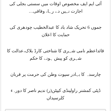
آئی ایم ایف مخصوص اوقات میں سستی بجلی کی
اجازت نہیں دے رہا، وفاقی…
جموں 6 تحریک شاد باد کا عبدالخطیب چودھری کی
حمایت کا اعلان
قائداعظم نامی شہری کا شناختی کارڈ بلاک،عدالت کا
شہری کو پیش ہونے کا حکم
چارسدہ کا بہادر سپوت وطن کی حرمت پر قربان
ڈپٹی کمشنر راولپنڈی کیپٹن(ر) ندیم ناصر کا دورہء
کلرسیداں