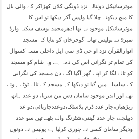
موٹرسائیکل دولتالہ نزد ڈونگی کلاں کھڑاکر کے والی بال
کا میچ دیکھنے چلا گیا واپس آکر دیکھا تو اس کا
موٹرسائیکل موجود نہ تھا ادھرمحمد یوسف سکنہ وارڈ
نمبر9 نے پولیس تھانہ گوجرخان کو بتایا کہ مسجد
انوارالقرآن نزد او جی ڈی سی ایل داخلی مسہ کسوال
کی تمام تر نگرانی اس کی ذمہ ہے وہ شام کو مسجد
کو تالے لگا کر اپنے گھر آگیا اگلے دن مسجد کی نگرانی
کے سلسلہ میں گیا تو دیکھا کہ مسجد کے تالے ٹوٹے ہوئے
تھے اور اندر موجود سامان دس من سریا، دو عدد ہاتھ
ریڑھیاں،چار عدد ڈرم پلاسٹک،دوعددچارپائی،دو عد
دبیلچے، چار عدد گینتی،شٹرنگ والے پٹھے تین سو عدد
ودیگر سامان کسی نے چوری کرلیا ہے پولیس نے دونوں