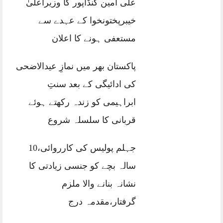
علی امین گنڈاپور کا وزیراعلیٰ
خیبرپختونخوا کے عہدے سے
مستعفی ہونے کا اعلان
پاکستان بھر میں نمازِ عیدالاضحی
کی ادائیگی کے بعد سنتِ
ابراہیمی کو زندہ رکھتے ہوئے
قربانی کا سلسلہ شروع
جہلم پولیس کی کارروائی،10
سالہ بچے کو جنسی زیادتی کا
نشانہ بنانے والا ملزم
گرفتار،مقدمہ درج