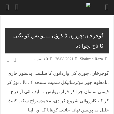
Skip
to
content
گوجرخان:چوروں ڈاکوؤں نے پولیس کو تگنی
کا ناچ نچوا دیا
Shahzad Raza
26/08/2021
0 تبصرے
گوجرخان، چوری کی وارداتوں کا سلسلہ بدستور جاری
،نامعلوم چور موٹرسائیکل سمیت مسجد کے تالے توڑ کر
قیمتی سامان چرا کر فرار، پولیس نے ایف آئی آر درج
کر کے کارروائی شروع کر دی، محمدسراج سکنہ کنیٹ
خلیل نے پولیس تھانہ جاتلی کوبتایا کہ وہ اپنا