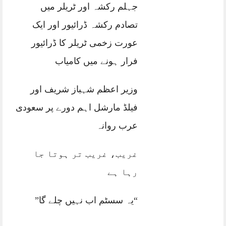
جہلم رکشہ اور ٹریلر میں
تصادم رکشہ ڈرائیور اور ایک
عورت زخمی ٹریلر کا ڈرائیور
فرار ہونے میں کامیاب
وزیر اعظم شہباز شریف اور
فیلڈ مارشل اہم دورے پر سعودی
عرب روانہ
غریب، غریب تر ہوتا جا
رہا ہے
“یہ سسٹم اب نہیں چلے گا”