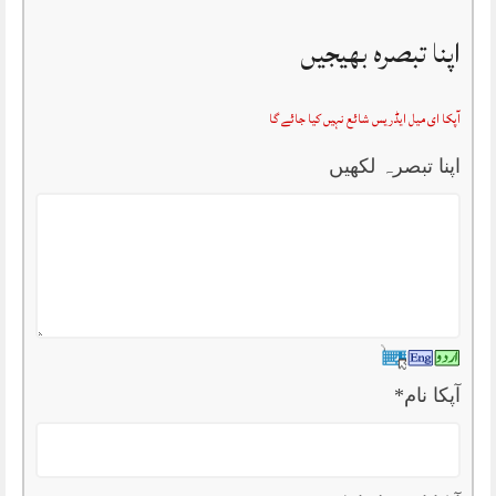
اپنا تبصرہ بھیجیں
آپکا ای میل ایڈریس شائع نہیں کیا جائے گا
اپنا تبصرہ لکھیں
آپکا نام
*