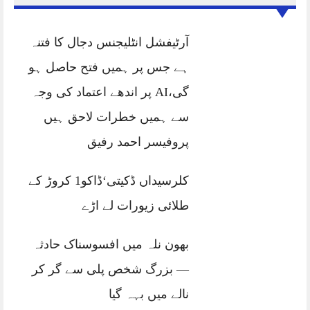
آرٹیفشل انٹلیجنس دجال کا فتنہ
ہے جس پر ہمیں فتح حاصل ہو
گی،AI پر اندھے اعتماد کی وجہ
سے ہمیں خطرات لاحق ہیں
پروفیسر احمد رفیق
کلرسیداں ڈکیتی‘ڈاکو1 کروڑ کے
طلائی زیورات لے اڑے
بھون نلہ میں افسوسناک حادثہ
— بزرگ شخص پلی سے گر کر
نالے میں بہہ گیا