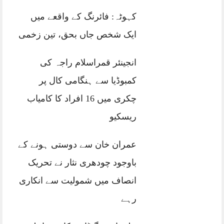
کہوٹہ: فائرنگ کے واقعے میں
ایک شخص جاں بحق، تین زخمی
انجینئر قمراسلام راجہ کی
کمبوڈیا سے ہنگامی کال پر
چکری میں 16 افراد کا کامیاب
ریسکیو
عمران خان سے دوستی ہونے کے
باوجود چودھری نثار نے تحریک
انصاف میں شمولیت سے انکاری
رہے