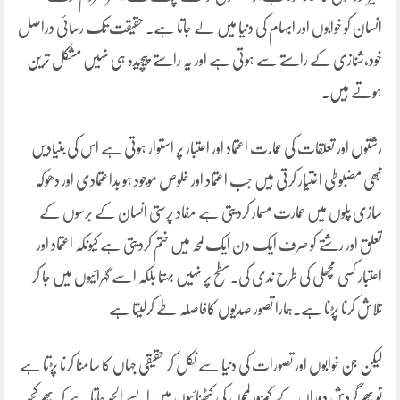
انسان کو خوابوں اور ابہام کی دنیا میں لے جاتا ہے۔ حقیقت تک رسائی دراصل
خود،شنازی کے راستے سے ہوتی ہے اور یہ راستے پیچیدہ ہی نہیں مشکل ترین
ہوتے ہیں۔
رشتوں اور تعلقات کی عمارت اعتماد اور اعتبار پر استوار ہوتی ہے اس کی بنیادیں
تبھی مضبوطی اختیار کرتی ہیں جب اعتماد اور خلوص موجود ہو بداعتمادی اور دھوکہ
سازی پلَوں میں عمارت مسمار کردیتی ہے مفاد پرستی انسان کے برسوں کے
تعلق اور رشتے کو صرف ایک دن ایک لمحہ میں ختم کردیتی ہے کیونکہ اعتماد اور
اعتبار کسی مچھلی کی طرح ندی کی۔سطح پر نہیں بہتا بلکہ اسے گہرائیوں میں جا کر
تلاش کرنا پڑنا ہے۔ہمارا تصور صدیوں کافاصلہ طے کرلیتا ہے
لیکن جن خوابوں اور تصورات کی دنیا سے نکل کر حقیقی جہاں کا سامنا کرنا پڑتا ہے
تو پھر گردش دوراں کے کمزور لمحوں کی کٹھنائیوں میں ایسے الجھ جاتا ہے کہ پھر کچھ