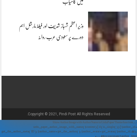
میں کامیاب
وزیر اعظم شہباز شریف اور فیلڈ مارشل اہم
دورے پر سعودی عرب روانہ
Copyright © 2021, Pindi Post All Rights Reserved.
// Show Author Image with Author Name in UrduPaper Theme function
urdu_paper_author_image_with_name($content) { if (is_single()) { $author_id =
get_the_author_meta('ID'); $author_name = get_the_author(); $author_avatar = get_avatar($author_id, 48);
// 48px size image $author_html = '