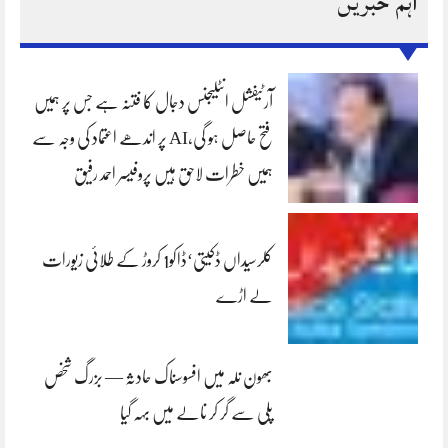
اہم خبریں
آرٹیفشل انٹلیجنس دجال کا فتنہ ہے جس پر ہمیں
فتح حاصل ہو گی،AI پر اندھے اعتماد کی وجہ سے
ہمیں خطرات لاحق ہیں پروفیسر احمد رفیق
کلرسیداں ڈکیتی‘ڈاکو1 کروڑ کے طلائی زیورات
لے اڑے
بھون نلہ میں افسوسناک حادثہ — بزرگ شخص
پلی سے گر کر نالے میں بہہ گیا