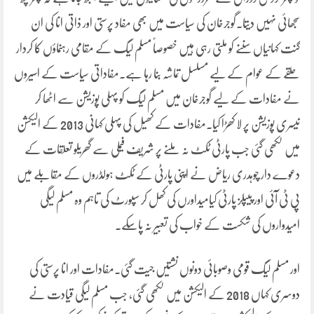
سجھائی نہیں دیتا۔گوجرخان کی سیاست میں بھی مفاد پرستی اور ذاتی انا کی ان
گنت کہانیاں سننے کو ملتی رہی ہیں خصوصاً مسلم لیگ کے مقامی رہنماؤں کا کردار
حلقے کے عوام کے لیے مسلسل تماشہ بنا رہا ہے۔مفاداتی سیاست کے اسیروں
نے مفادات کے لیے گوجرخان میں مسلم لیگ کو پہلی پوزیشن سے اٹھا کر
تیسری پوزیشن پر لا کھڑا کیا۔مفادات کے کھیل کی پہلی کہانی 2013 کے الیکشن
میں لکھی گئی جب پارٹی ٹکٹ نہ ملنے پر شریف فیملی سے گھریلو تعلقات کے
دعوے دار چوہدری ریاض نے اپنی پارٹی کے ٹکٹ ہولڈروں کے مقابلے میں
پی ٹی آئی اور پیپلز پارٹی کیامیداورں کی کھل کر سپورٹ کی تاہم وہ مسلم لیگی
امیدواروں کی شکست کے خواب کی تعبیر نہ پاسکے۔
اور مسلم لیگ قومی وصوبائی دونوں نشتیں جیت گئی۔مفادات اور انا پرستی کی
دوسری کہاں 2018 کے الیکشن میں لکھی گئی، جب مسلم لیگی قیادت نے