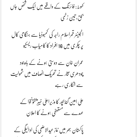
کہوٹہ: فائرنگ کے واقعے میں ایک شخص جاں
بحق، تین زخمی
انجینئر قمراسلام راجہ کی کمبوڈیا سے ہنگامی کال
پر چکری میں 16 افراد کا کامیاب ریسکیو
عمران خان سے دوستی ہونے کے باوجود
چودھری نثار نے تحریک انصاف میں شمولیت
سے انکاری رہے
علی امین گنڈاپور کا وزیراعلیٰ خیبرپختونخوا کے
عہدے سے مستعفی ہونے کا اعلان
پاکستان بھر میں نمازِ عیدالاضحی کی ادائیگی کے