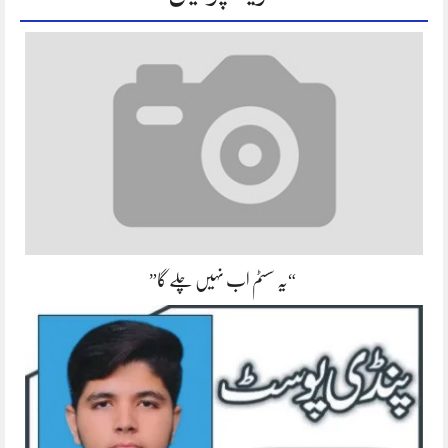
“یہ سسٹم اب نہیں چلے گا”