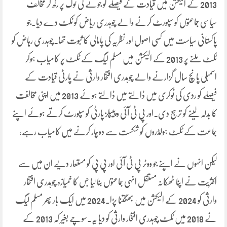
2013 کے الیکشن میں قیادت کے فیصلے کو جوتے کی نوک پر رکھ کر مخالف
سیاسی جماعتوں کو سپورٹ کرنے والے چوہدری ریاض کو ٹکٹ دے دیا۔جو
پاکستانی سیاست میں کسی اصول اور نظریہ کی پامالی کا ثبوت تھا۔چوہدری رہاض کو
ٹکٹ ملنے پر 2013 کے الیکشن میں مسلم لیگ کے ٹکٹ پر کامیاب ہوکر
اسمبلی پانچ سال گزارنے والے چوہدری افتخار وارثی نے پارٹی قیادت کے
فیصلے کو ردی کی ٹوکری میں ڈالتے میں ڈالتے ہوئے 2013 میں اپنی مخالفت
کا بدلہ لینے کو ترجع دی۔اور پی ٹی آئی و پیپلز پارٹی کو سپورٹ کرتے ہوئے اپنے
جماعت کے ٹکٹ ہولڈروں کو شکست سے دوچار کرنے میں کامیاب رہے،
لیکن انہوں نے اپنے جو ووٹر پی ٹی آئی اور پی پی کو مستعار دیے ان میں سے
اکثریت نے اپنا ٹھکانہ مستقل انہی جماعتوں بنا لیا جس کا خمیازہ چوہدری افتخار
وارثی کو 2024 کے الیکشن میں بھگتنا پڑا۔2024 میں ایک بار پھر مسلم لیگ
نے 2018 میں ٹکٹ چوہدری افتخار وارثی کو دیا یہ۔سوچے بغیر کہ 2013 کے