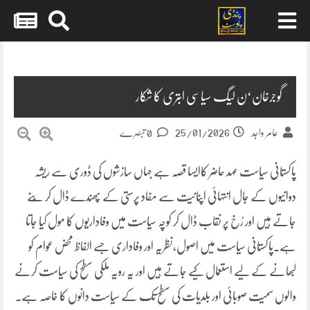
Skip
to
content
گوجرخان‘ن لیگ سیاسی ابتری کا شکار
25/01/2026
عامر واجد
0 تبصرے
پاکستانی سیاست عہد حاضر کاایسا قصہ ہے جہاں سازشوں کی ڈوری سے ریشہ
دوانیوں کے جال انتہائی اپنانیت سے مفاد پرستی کے پھندے ڈال کر بُنے
جاتے ہیں اور رُخ پر نقاب ڈال کر کوچہ سیاست میں وفاداریوں کا مول کیا جاتا
ہے۔پاکستانی سیاست میں اصول،نظریہ اور وفاداری جسے الفاظ محض عوام کو
لبھانے کے لیے استعمال کیے جاتے ہیں اور یہ رویہ ملکی سطح کی سیاست کرنے
والوں سمیت صوبائی اور بلدیات کی سطح تک کے سیاست دانوں کا خاصہ ہے۔