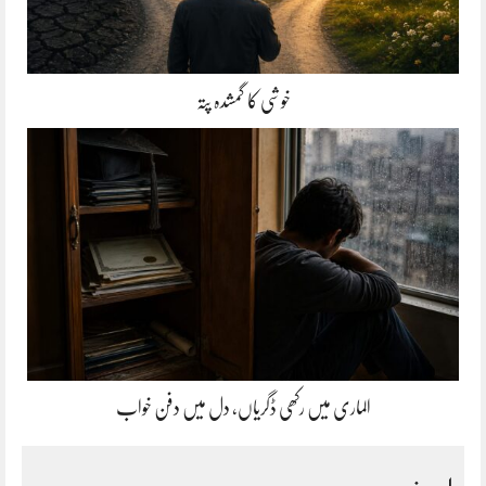
خوشی کا گمشدہ پتہ
الماری میں رکھی ڈگریاں، دل میں دفن خواب