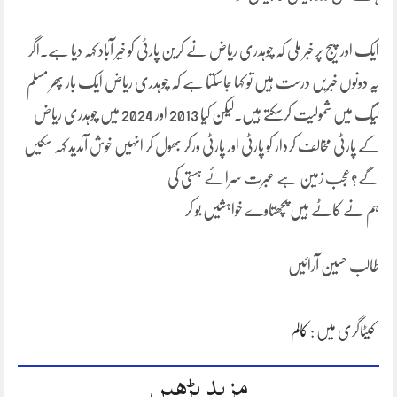
ایک اور پیج پر خبر ملی کہ چوہدری ریاض نے کرین پارٹی کو خیر آباد کہہ دیا ہے۔اگر
یہ دونوں خبریں درست ہیں تو کہا جاسکتا ہے کہ چوہدری ریاض ایک بار پھر مسلم
لیگ میں شمولیت کرسکتے ہیں۔لیکن کیا 2013 اور 2024 میں چوہدری ریاض
کے پارٹی مخالف کردار کو پارٹی اور پارٹی ورکر بھول کر انہیں خوش آمدید کہہ سکیں
گے؟عجب زمین ہے عبرت سرائے ہستی کی
ہم نے کاٹے ہیں پچھتاوے خواہشیں بو کر
طالب حسین آرائیں
کیٹاگری میں :
کالم
مزید پڑھیں