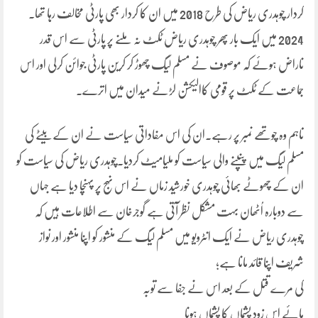
کردار چوہدری ریاض کی طرح 2018 میں ان کا کردار بھی پارٹی مخالف رہا تھا۔
2024 میں ایک بار پھر چوہدری ریاض ٹکٹ نہ ملنے پر پارٹی سے اس قدر
ناراض ہوئے کہ موصوف نے مسلم لیگ چھوڑ کر کرین پارٹی جوائن کرلی اور اس
جماعت کے ٹکٹ پر قومی کاالیکشن لڑنے میدان میں اترے۔
تاہم وہ چوتھے نمبر پر رہے۔ان کی اس مفاداتی سیاست نے ان کے بیٹے کی
مسلم لیگ میں پنپنے والی سیاست کو ملیامیٹ کردیا۔چوہدری ریاض کی سیاست کو
ان کے چھوٹے بھائی چوہدری خورشید زماں نے اس نہج پر پہنچا دیا ہے جہاں
سے دوبارہ اُٹھان بہت مشکل نظر آتی ہے گوجرخان سے اطلاعات ہیں کہ
چوہدری ریاض نے ایک انٹرویو میں مسلم لیگ کے منشور کو اپنا منشور اور نواز
شریف اپنا قائد مانا ہے؛
کی مرے قتل کے بعد اس نے جفا سے توبہ
ہائے اس زود پشیماں کا پشیماں ہونا