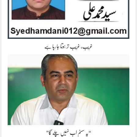
غریب، غریب تر ہوتا جا رہا ہے
“یہ سسٹم اب نہیں چلے گا”