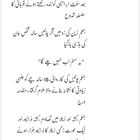
بعد سنتِ ابراہیمی کو زندہ رکھتے ہوئے قربانی کا
سلسلہ شروع
جہلم ٹرین کی زد میں آکر چالیس سالہ شخص جان
کی بازی ہارگیا
“یہ سسٹم اب نہیں چلے گا”
جہلم پولیس کی کارروائی،10 سالہ بچے کو جنسی
زیادتی کا نشانہ بنانے والا ملزم گرفتار،مقدمہ
درج
جہلم رکشہ اور ٹریلر میں تصادم رکشہ ڈرائیور اور
ایک عورت زخمی ٹریلر کا ڈرائیور فرار ہونے