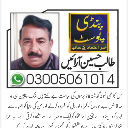
جس کا عملی نمونہ گذشتہ 78 برسوں کی سیاست ہے کہتے ہیں شک ویقین ہی وہ
حد فاضل ہے جو روح کوگمراہ اور دل کو افسردہ کرنے اور من کی دنیا کو انسباط سے
لبریز کردینے والے یقین اوراعتماد کو ایک دوسرے سے علیحدہ کرتی ہے۔یہ سحرا
نگیز لرزشوں کاآغاز ہوتا ہے جو حقیقتوں کو سمجھنے پرکھنے سے یکسر محروم کرکے