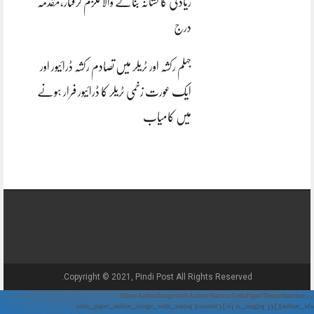
زیادتی کا نشانہ بنانے والا ملزم گرفتار،مقدمہ
درج
جہلم رکشہ اور ٹریلر میں تصادم رکشہ ڈرائیور اور
ایک عورت زخمی ٹریلر کا ڈرائیور فرار ہونے
میں کامیاب
Copyright © 2021, Pindi Post All Rights Reserved.
// Show Author Image with Author Name in UrduPaper Theme function
urdu_paper_author_image_with_name($content) { if (is_single()) { $author_id =