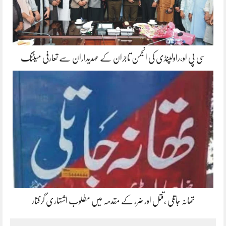
سی پی او،راولپنڈی کی انجمن تاجران کے عہدیداران سے تعارفی میٹنگ
تھانہ جاتلی ،قتل اور ضرر کے مقدمہ میں مطلوب اشتہاری گرفتار