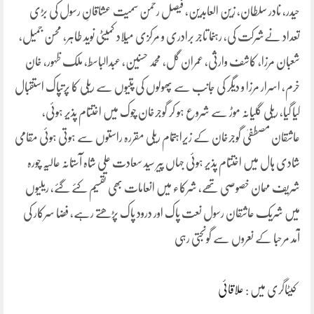
حیدر، نادر سلطان، زین العابدین، فیصل رحمن سمیت عشاقانِ رسول کی بڑی
تعداد نےشرکت کی، رہنما تاجر برادری و مرکزی میلاد کمیٹی نوید طاہر، محسن جمیل،
شعبان مرزا، کاشف وارثی، عمران گل، محمد حسنین، عبدالباسط، ملک ظہور، خان
خرم، اسرار مرزا و دیگر کی جانب سے پھولوں کی پتیوں سے ریلی کا پرتپاک استقبال
کیا گیا، ریلی گلیانہ موڑ سے شروع ہو کر گوجرخان چوک میں اختتام پذیر ہوئی،
عاشقان مصطفیٰ گوجرخان کے زیراہتمام ریلی مقررہ راستوں سے ہوتی ہوئی مقامی
شادی ہال میں اختتام پذیر ہوئی جہاں پیر سید سعادت علی شاہ آستانہ عالیہ چورہ
شریف مہمان خصوصی تھے، شرکاء میں انعامات بھی تقسیم کئے گئے، ریلیوں
میں شریک عاشقان رسول نعت پاک اور درود پاک پڑھتے رہے، فضا سرکار کی
آمد مرحبا کے نعروں سے گونجتی رہی
کیٹاگری میں :
علاقائی