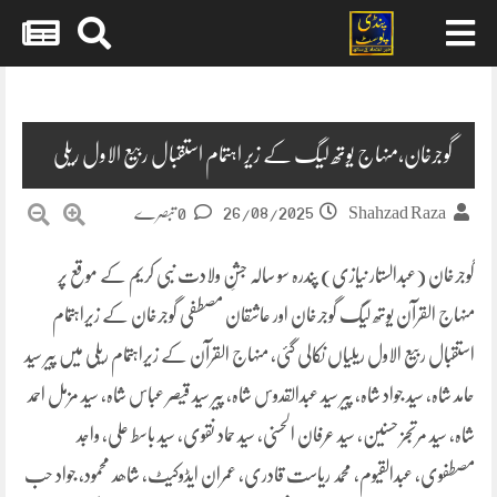
Skip
to
content
گوجرخان،منہاج یوتھ لیگ کے زیر اہتمام استقبال ربیع الاول ریلی
26/08/2025
Shahzad Raza
0 تبصرے
گوجرخان (عبدالستار نیازی) پندرہ سو سالہ جشنِ ولادت نبی کریم کے موقع پر
منہاج القرآن یوتھ لیگ گوجرخان اور عاشقان مصطفی گوجرخان کے زیراہتمام
استقبال ربیع الاول ریلیاں نکالی گئی، منہاج القرآن کے زیراہتمام ریلی میں پیر سید
حامد شاہ، سید جواد شاہ، پیر سید عبدالقدوس شاہ، پیر سید قیصر عباس شاہ، سید مزمل احمد
شاہ، سید مرتجز حسنین، سید عرفان الحسنی، سید حماد نقوی، سید باسط علی، واجد
مصطفوی، عبدالقیوم، محمد ریاست قادری، عمران ایڈوکیٹ، شاھد محمود، جواد حب