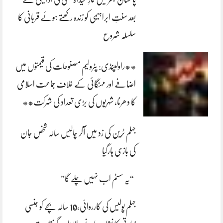
بعد سنتِ ابراہیمی کو زندہ رکھتے ہوئے قربانی کا
سلسلہ شروع
**راولپنڈی: پٹرولیم مصنوعات کی قیمتوں میں
اضافے اور مہنگائی کے خلاف جماعت اسلامی
کا دھرنا، شہریوں کی بڑی تعداد کی شرکت**
جہلم ٹرین کی زد میں آکر چالیس سالہ شخص جان
کی بازی ہارگیا
“یہ سسٹم اب نہیں چلے گا”
جہلم پولیس کی کارروائی،10 سالہ بچے کو جنسی