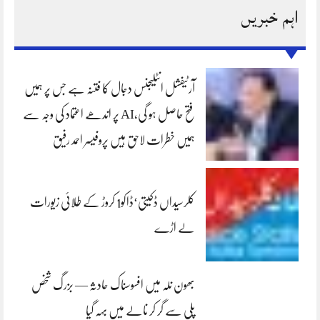
اہم خبریں
آرٹیفشل انٹلیجنس دجال کا فتنہ ہے جس پر ہمیں
فتح حاصل ہو گی،AI پر اندھے اعتماد کی وجہ سے
ہمیں خطرات لاحق ہیں پروفیسر احمد رفیق
کلرسیداں ڈکیتی‘ڈاکو1 کروڑ کے طلائی زیورات
لے اڑے
بھون نلہ میں افسوسناک حادثہ — بزرگ شخص
پلی سے گر کر نالے میں بہہ گیا