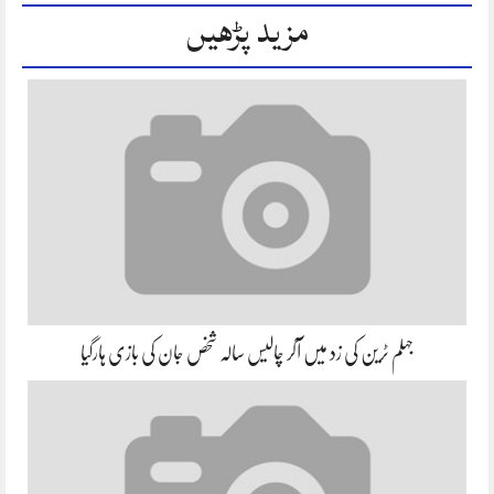
مزید پڑھیں
جہلم ٹرین کی زد میں آکر چالیس سالہ شخص جان کی بازی ہارگیا