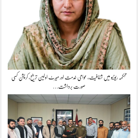
محکمہ ریونیو میں شفافیت، عوامی خدمت اور میرٹ اولین ترجیح، کرپشن کسی
صورت برداشت…