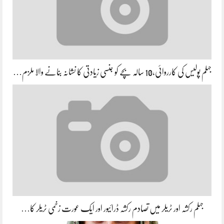
جہلم پولیس کی کارروائی،10 سالہ بچے کو جنسی زیادتی کا نشانہ بنانے والا ملزم…
جہلم رکشہ اور ٹریلر میں تصادم رکشہ ڈرائیور اور ایک عورت زخمی ٹریلر کا…