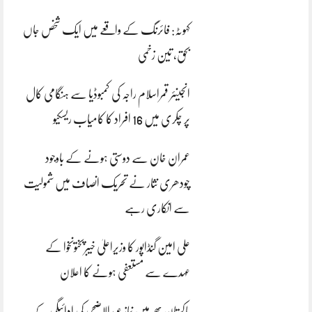
کہوٹہ: فائرنگ کے واقعے میں ایک شخص جاں
بحق، تین زخمی
انجینئر قمراسلام راجہ کی کمبوڈیا سے ہنگامی کال
پر چکری میں 16 افراد کا کامیاب ریسکیو
عمران خان سے دوستی ہونے کے باوجود
چودھری نثار نے تحریک انصاف میں شمولیت
سے انکاری رہے
علی امین گنڈاپور کا وزیراعلیٰ خیبرپختونخوا کے
عہدے سے مستعفی ہونے کا اعلان
پاکستان بھر میں نمازِ عیدالاضحی کی ادائیگی کے