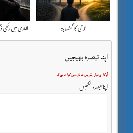
خوشی کا گمشدہ پتہ
الماری میں رکھی 
اپنا تبصرہ بھیجیں
آپکا ای میل ایڈریس شائع نہیں کیا جائے گا
اپنا تبصرہ لکھیں