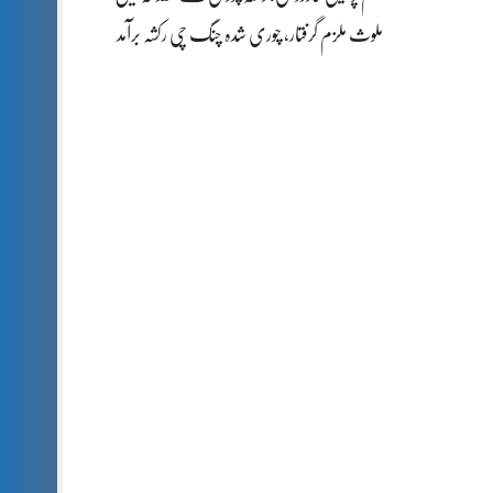
ملوث ملزم گرفتار، چوری شدہ چنگ چی رکشہ برآمد