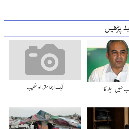
د پڑھیں
ایک اچھا مقرر اور خطیب
اب نہیں چلے گا”