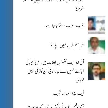
شروع
غریب، غریب تر ہوتا جا رہا ہے
“یہ سسٹم اب نہیں چلے گا”
آئی ایم ایف مخصوص اوقات میں سستی بجلی کی
اجازت نہیں دے رہا، وفاقی وزیر توانائی اویس
لغاری
ایک اچھا مقرر اور خطیب
جہلم پولیس کارروائی، رکشہ چوری کے مقدمہ میں