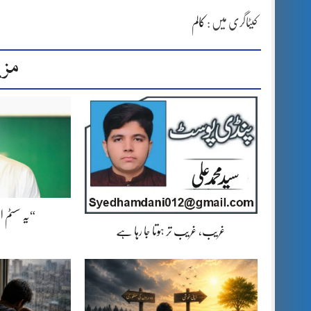
کیٹاگری میں :
کالم
مزی
“یہ سسٹم 
غریب، غریب تر ہوتا جا رہا ہے