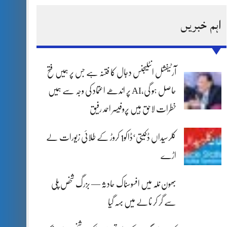
اہم خبریں
آرٹیفشل انٹلیجنس دجال کا فتنہ ہے جس پر ہمیں فتح
حاصل ہو گی،AI پر اندھے اعتماد کی وجہ سے ہمیں
خطرات لاحق ہیں پروفیسر احمد رفیق
کلرسیداں ڈکیتی‘ڈاکو1 کروڑ کے طلائی زیورات لے
اڑے
بھون نلہ میں افسوسناک حادثہ — بزرگ شخص پلی
سے گر کر نالے میں بہہ گیا