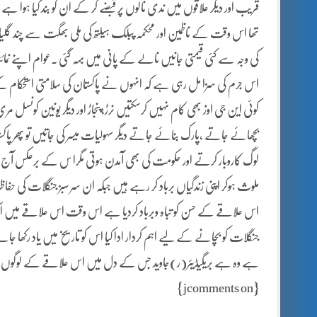
تھا اس وقت کے ناظمین اور محکمہ پبلک ہیلتھ کی ملی بھگت سے چند گلیاں
کی وجہ سے کئی قیمتی جانیں نالے کے پانی میں بہہ گئی ۔عوام اپنے نما
اس جرم کی سزا مل رہی ہے کہ انہوں نے پاکستان کی سلامتی استحکام ک
کوئی این جی اوز بھی کام نہیں کرسکتیں نرڑ،پنجاڑ اور دیگر یونین کونسل 
بچھائے جاتے ،پارک بنائے جاتے دیگر سہولیات میسر کی جاتیں تو پھر 
لوگ کاروبار کرتے اور حکومت کی بھی آمدن ہوتی مگرا س کے برعکس آج 
ملوث ہوکر اپنی زندگیاں برباد کر رہے ہیں جبکہ ان سر سبز جنگلات کی 
اس علاقے کے حسن کو تباہ وبرباد کردیا ہے اس وقت اس علاقے میں ایک
جنگلات کو بچانے کے لیے اہم کردار ادا کیا اس کو تاریخ میں یاد رکھ
ہے وہ ہے بریگیڈیئر(ر)جاوید جس کے دل میں اس علاقے کے لوگوں،
{jcomments on}