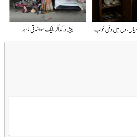
ڈگریاں، دل میں دفن خواب
پیشہ ور گداگر ،ایک معاشرتی ناسور