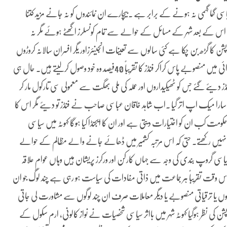
 گہما گہمی نہ ہونے کے برابر ہے ۔بیچارے ان نمائندوں کو نہ جانے مزید کتنا
اس کے بعد شہر کے مسائل کے حوالے سے تمام کونسلرز اگھٹے ہوئے مگر نہ
ن کا گڑھ بن چکا ہے کئی سالوں سے تعینات انجینئرزاور یگر افسران سالانہ کروڑوں
کے ٹھیکے دیتے ہیں اور ناقص میٹریل کا استعمال کر کے اور کاغذی کاروائی میں منصوبے پاس کراکر فنڈز کا تقریباً 40فیصد وہ خود وصول کرلیتے ہیں۔ حال ہی
ئے گئے جس کو ٹھیکیداروں اور عملہ کی ملی بھگت سے معمولی سی تارکول مار کر
ا سارا میک اپ اتر گیا ۔اب شاہد خاقان عباسی صاحب نے فنڈز تو دیئے مگر اس کا
 حکومت کب ان کو اختیارات دیتی ہے اور ان کا ایجنڈا کیا ہوگا کہوٹہ میں سیاسی
ی نہیں رکھتے۔ حتی کہ اس مرتبہ کشمیر میں ڈھائے جانے والے مظالم کے حوالے
سی گروپ بندی کی وجہ سے جہاں کارکن اور ورکرز پریشان ہیں وہاں عوام علاقہ
وقت تقریباً ہر جماعت میں ذاتی مفادات کی سیاست ہو رہی ہے چند لوگ جو ان
ں یا ترقیاتی منصوبے یا دیگر معاملات صرف ان چند لوگوں سے مشاورت لی جاتی
ر سپلائی کا منصوبہ کرپشن کی نظر ہوگیا کہوٹہ شہر میں بااثر سیاسی شخصیات نے نواز کالونی، ارم سکول کے