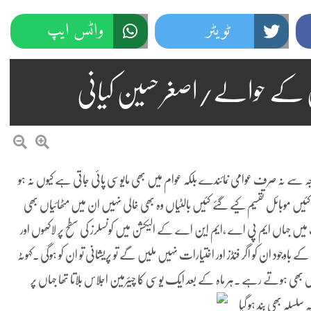
ٹویٹر
واٹس ایپ
ں کے حوالے/اصغر حسین کیانی
 وجہ سے نہ صرف عوامی نمائندے بلکہ عوام میں بھی مایوسی پائی جاتی ہے کیوں نہ ہو
کئیں موبائل تقسیم کیے گئے
کئیں بالٹیاں وہ بھی خالی نہیں ان میں مٹھائیاں بھی
ت میں جہاں ایم پی اے ،ایم این اے کے الیکشن میں کونسلرز کی سطح پر لاکھوں اور
د ان کو اگر فنڈز اور اختیارات نہیں ملیں گے تو پریشانی تو ان کو ہوگی ۔کہوٹہ
س بھی ہوتے رہے ۔ہر ماہ کے بعد ایک یوسی کا چیئرمین اجلاس بلاتا تھا جہاں پر
 سلسلہ بھی بند ہو گیا