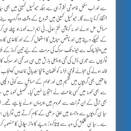
ہے اور اب مکمل خاموشی نظر آرہی ہے جبکہ میونسپل کمیٹی میں بھی سیاسی
انتظار کرنا پڑے گا۔ میونسپل کمیٹی میں شروع کے وقت دو گروپ بنے 
مسائل حل ہوئے اور نہ کرپشن ختم ہوئی۔ٹی ایم اے کہوٹہ جو پہلے ہی کرپش
میں پنجاڑ چوک سے جیوڑہ تک سڑک کی مرمت کے لیے تین کروڑ کے فنڈز دی
ٹوکریوں سے بجری ڈال کی گئی جو پہلی بارش میں ہی بہہ گئی اور سڑک ک
فائد ہونے کی بجائے قومی خزانہ کو نقصان پہنچا‘بلدیاتی نمائندوں کو پنجاب
جماعتیں بھی گروپوں میں تقسیم ہیں اور عوام کے مسائل سے کوئی دلچسپ
سے بھی کہوٹہ میں کسی جماعت نے احتجاج نہیں کیا۔تحصیل کہوٹہ میں سیا
بھی ترقی کے ان ثمرات سے محروم ہیں جو یہاں ہونے چاہیے تھے۔ اس 
سیاسی گروپوں سے وابستہ ہیں اپنی مرضی کے کام کرتے ہیں نوکریاں ہو
ہے ۔سیاسی کشمکش کی وجہ سے 22کرو ڑ روپے کا واٹ