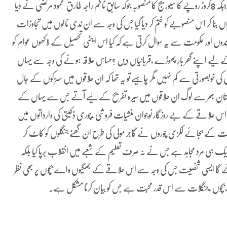
قریب اور دیگر علاقوں میں ندی نالوں پر قبضے کر کے ان کو بند کیا ہوا ہے جبکہ 8کروڑ روپے کا سیوریج کا منصوبہ جوکہ سابق ناظم راجہ طارق محمود مرتضیٰ نے دیا
 بنا کر اس منصوبے کو ختم کر دیا گیا جس کی وجہ سے ان ندی نالوں میں تجاوزات
ئندوں اور حکومت سے یہ سوال کرتی ہے کہ کیا اس ایٹمی تحصیل کے لاکھوں عوام کو
ے لیے اپنے گھر بار چھوڑے ،قربانیاں دیں ؟حساس علاقہ ہونے کی وجہ سے یہاں
مری کی خوبصورتی سے کم نہیں مگر چاہیے تو یہ تھا کہ ان علاقوں میں سڑکوں کے جال
پاکستان بھر سے لوگ ان علاقوں میں سیر و تفریح کے لیے آتے جس سے یہاں کے
اس علاقے کے بے روزگار نوجوان منشیات فروشی ،چوری ڈکیتی کی وارداتوں میں
حفاظت کے بجائے لکڑی چوروں نے گاجر مولی کی طرح ان گھنے جنگلوں کو کاٹ کر
 ہی مرد مجاہد ہے جس نے نہ صرف تعلیم کے شعبے میں انقلاب برپا کیا بلکہ
ا جائے گا ایسی شخصیت جس کی وجہ سے اس علاقے کے جھگیوں والے بچوں پر بھی نظر
بچوں ،جنگلات سے اس قدر محبت ہے جس کو بیان کرنا مشکل ہے۔