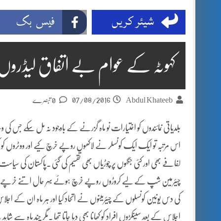
شیئر کریں
فیس بک
کہوٹہ کے عوام بے اتفاق لیڈرو
07/08/2016
Abdul Khateeb
0 تبصرے
بلدیاتی نمائندوں کو اختیارات نو ماہ گزرنے کے باوجود نہ مل سکے جس کی
اس مرتبہ تو ایک ایک کونسلر نے لاکھوں روپے خرچ کیے اور ووٹروں کو 
لفافے بھی اور کئی جگہوں پر چوڑیاں بھی تقسیم کی گئی ۔پاکستان کی سیاس
چیئرمین شپ کے لیے کروڑوں روپے خرچ ہوئے بہر حال اتنے خرچے کے باوجو
کی دس یونین کونسلوں کے چیئرمینوں نے اتحاد کیا اور ہر ماہ ان کے اجلا
اجلاس
کے بعد سینکڑوں افراد کو کھانا بھی دیا جاتا تھا ۔مگر چند ماہ سے شاید یہ