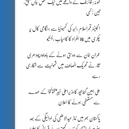
کہوٹہ: فائرنگ کے واقعے میں ایک شخص جاں بحق،
تین زخمی
انجینئر قمراسلام راجہ کی کمبوڈیا سے ہنگامی کال پر
چکری میں 16 افراد کا کامیاب ریسکیو
عمران خان سے دوستی ہونے کے باوجود چودھری
نثار نے تحریک انصاف میں شمولیت سے انکاری
رہے
علی امین گنڈاپور کا وزیراعلیٰ خیبرپختونخوا کے عہدے
سے مستعفی ہونے کا اعلان
پاکستان بھر میں نمازِ عیدالاضحی کی ادائیگی کے بعد
سنتِ ابراہیمی کو زندہ رکھتے ہوئے قربانی کا سلسلہ