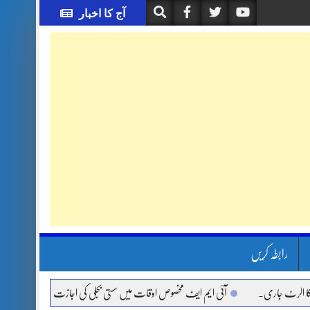
آج کا اخبار
رابطہ کریں
جاری.
آئی ایم ایف مخصوص اوقات میں سستی بجلی کی اجازت نہیں دے رہا، وفاقی وزیر ت