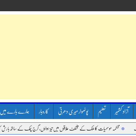
آزاد کشمیر
تعلیم
پوٹھوار میری دھرتی
کاروبار
ہمارے بارے میں
محکمہ موسمیات کا ملک کے مختلف علاقوں میں تیز ہواؤں، گرج چمک کے ساتھ بارش کا الرٹ 