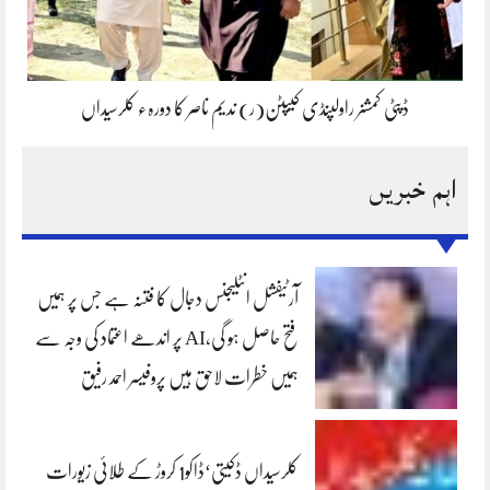
ڈپٹی کمشنر راولپنڈی کیپٹن(ر) ندیم ناصر کا دورہء کلرسیداں
اہم خبریں
آرٹیفشل انٹلیجنس دجال کا فتنہ ہے جس پر ہمیں
فتح حاصل ہو گی،AI پر اندھے اعتماد کی وجہ سے
ہمیں خطرات لاحق ہیں پروفیسر احمد رفیق
کلرسیداں ڈکیتی‘ڈاکو1 کروڑ کے طلائی زیورات