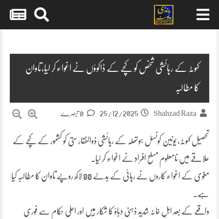
Skip
to
content
کہوٹہ کے رہائشی شخص کو کچے کے ڈاکوؤں نے اغواء کر لیا،تاوان
کا مطالبہ
25/12/2025
Shahzad Raza
0 تبصرے
تحصیل کہوٹہ، یونین کونسل ہوتھلہ کے رہائشی ذوالفقار ستی کو کشمور کے کچے کے
علاقے میں نامعلوم مسلح افراد نے اغواء کر لیا۔
مغوی کے اغواء کاروں نے رہائی کے بدلے 80 لاکھ روپے تاوان کا مطالبہ کیا
ہے۔
واقعے کے بعد اہلِ خانہ شدید ذہنی دباؤ کا شکار ہیں اور اعلیٰ حکام سے فوری