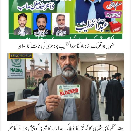
جموں 6 تحریک شاد باد کا عبدالخطیب چودھری کی حمایت کا اعلان
قائداعظم نامی شہری کا شناختی کارڈ بلاک،عدالت کا شہری کو پیش ہونے کا حکم