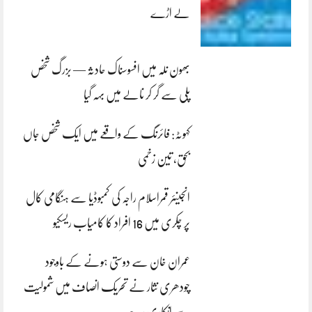
لے اڑے
بھون نلہ میں افسوسناک حادثہ — بزرگ شخص
پلی سے گر کر نالے میں بہہ گیا
کہوٹہ: فائرنگ کے واقعے میں ایک شخص جاں
بحق، تین زخمی
انجینئر قمراسلام راجہ کی کمبوڈیا سے ہنگامی کال
پر چکری میں 16 افراد کا کامیاب ریسکیو
عمران خان سے دوستی ہونے کے باوجود
چودھری نثار نے تحریک انصاف میں شمولیت
سے انکاری رہے