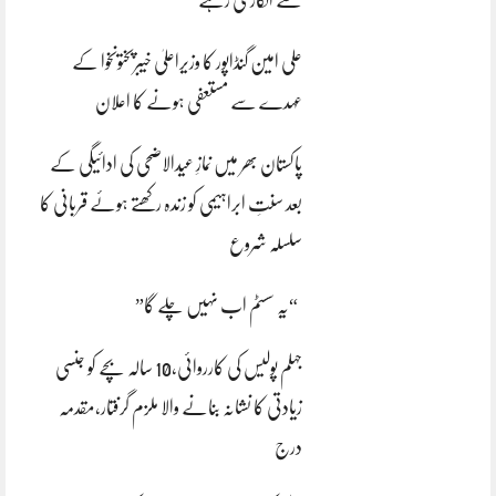
علی امین گنڈاپور کا وزیراعلیٰ خیبرپختونخوا کے
عہدے سے مستعفی ہونے کا اعلان
پاکستان بھر میں نمازِ عیدالاضحی کی ادائیگی کے
بعد سنتِ ابراہیمی کو زندہ رکھتے ہوئے قربانی کا
سلسلہ شروع
“یہ سسٹم اب نہیں چلے گا”
جہلم پولیس کی کارروائی،10 سالہ بچے کو جنسی
زیادتی کا نشانہ بنانے والا ملزم گرفتار،مقدمہ
درج