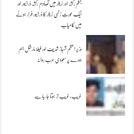
جہلم رکشہ اور ٹریلر میں تصادم رکشہ ڈرائیور اور
ایک عورت زخمی ٹریلر کا ڈرائیور فرار ہونے
میں کامیاب
وزیر اعظم شہباز شریف اور فیلڈ مارشل اہم
دورے پر سعودی عرب روانہ
غریب، غریب تر ہوتا جا رہا ہے