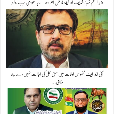
وزیر اعظم شہباز شریف اور فیلڈ مارشل اہم دورے پر سعودی عرب روانہ
آئی ایم ایف مخصوص اوقات میں سستی بجلی کی اجازت نہیں دے رہا،
وفاقی…