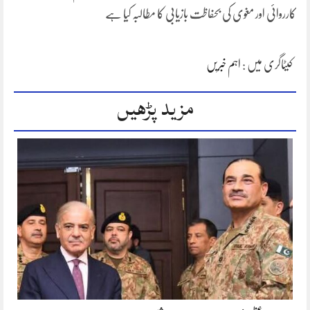
کارروائی اور مغوی کی بحفاظت بازیابی کا مطالبہ کیا ہے
کیٹاگری میں :
اہم خبریں
مزید پڑھیں