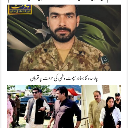
چارسدہ کا بہادر سپوت وطن کی حرمت پر قربان