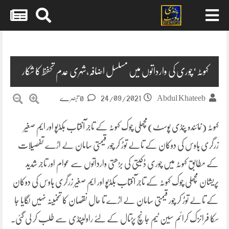
Skip
to
content
کہوٹہ‘چوری کی وارداتوں میں مسلسل اضافہ،شہری عدم تحفظ کا شکار
24/09/2021
Abdul Khateeb
0 تبصرے
کہوٹہ (نمائندہ پنڈی پوسٹ)مچھلی چوک کہوٹہ کے تاجر آفتاب بکڈپو اور ایم صغیر
زرگری ہاوس کی دوکان کے تالے توڑ کر چور قیمتی سامان لے اڑے تفصیلات
کے مطابق کہوٹہ میں چوری ڈکیتی کی بڑھتی وارداتوں سے عوام اور تاجر شدید
پریشان مچھلی چوک کہوٹہ کے تاجر آفتاب بکڈپو اور ایم صغیر زرگری ہاوس کی دوکان
کے تالے توڑ کر چور قیمتی سامان لے اڑے تا حال نقصان کا تخمینہ نہیں لگایا جا
سکا فرانزک کرائم سین ٹیم جانچ پڑتال کے لئے راولپنڈی سے طلب کر لی گئی۔