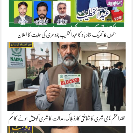
جموں 6 تحریک شاد باد کا عبدالخطیب چودھری کی حمایت کا اعلان
قائداعظم نامی شہری کا شناختی کارڈ بلاک،عدالت کا شہری کو پیش ہونے کا حکم