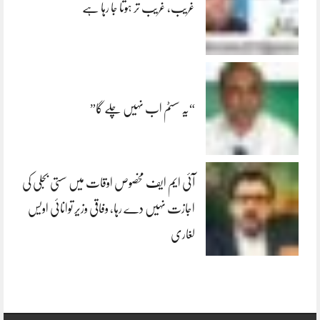
غریب، غریب تر ہوتا جا رہا ہے
“یہ سسٹم اب نہیں چلے گا”
آئی ایم ایف مخصوص اوقات میں سستی بجلی کی
اجازت نہیں دے رہا، وفاقی وزیر توانائی اویس
لغاری