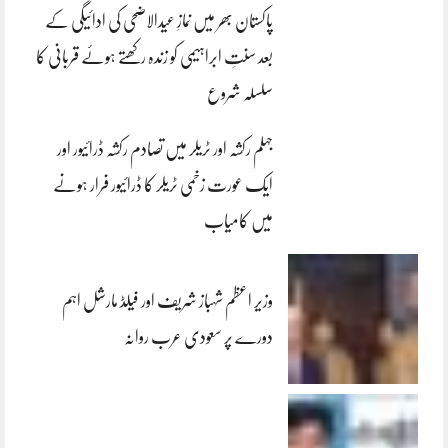
پاکستان بھر میں نمازِ عیدالاضحی کی ادائیگی کے
بعد سنتِ ابراہیمی کو زندہ رکھتے ہوئے قربانی کا
سلسلہ شروع
جہلم رکشہ اور ٹریلر میں تصادم رکشہ ڈرائیور اور
ایک عورت زخمی ٹریلر کا ڈرائیور فرار ہونے
میں کامیاب
وزیر اعظم شہباز شریف اور فیلڈ مارشل اہم
دورے پر سعودی عرب روانہ