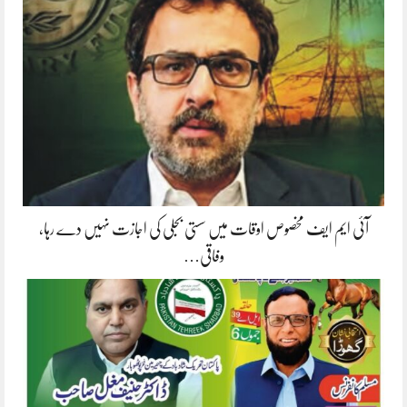
آئی ایم ایف مخصوص اوقات میں سستی بجلی کی اجازت نہیں دے رہا،
وفاقی…