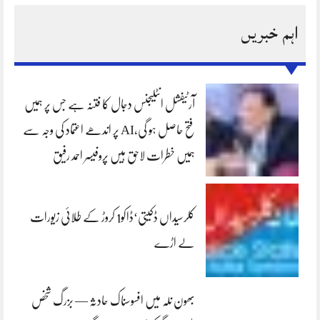
اہم خبریں
آرٹیفشل انٹلیجنس دجال کا فتنہ ہے جس پر ہمیں
فتح حاصل ہو گی،AI پر اندھے اعتماد کی وجہ سے
ہمیں خطرات لاحق ہیں پروفیسر احمد رفیق
کلرسیداں ڈکیتی‘ڈاکو1 کروڑ کے طلائی زیورات
لے اڑے
بھون نلہ میں افسوسناک حادثہ — بزرگ شخص