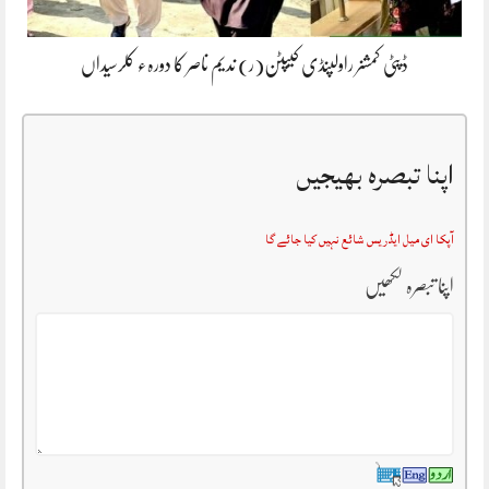
ڈپٹی کمشنر راولپنڈی کیپٹن(ر) ندیم ناصر کا دورہء کلرسیداں
اپنا تبصرہ بھیجیں
آپکا ای میل ایڈریس شائع نہیں کیا جائے گا
اپنا تبصرہ لکھیں