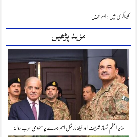
کیٹاگری میں :
اہم خبریں
مزید پڑھیں
وزیر اعظم شہباز شریف اور فیلڈ مارشل اہم دورے پر سعودی عرب روانہ