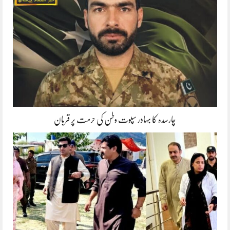
چارسدہ کا بہادر سپوت وطن کی حرمت پر قربان