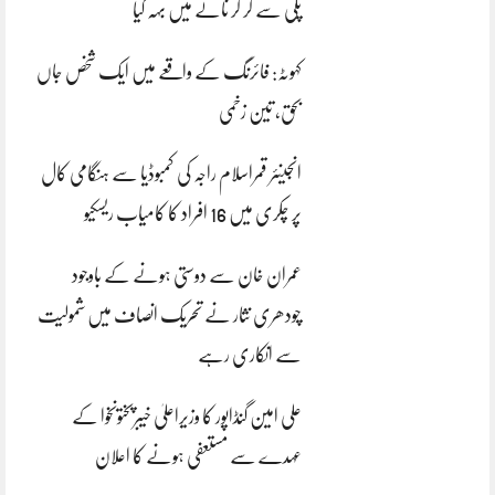
پلی سے گر کر نالے میں بہہ گیا
کہوٹہ: فائرنگ کے واقعے میں ایک شخص جاں
بحق، تین زخمی
انجینئر قمراسلام راجہ کی کمبوڈیا سے ہنگامی کال
پر چکری میں 16 افراد کا کامیاب ریسکیو
عمران خان سے دوستی ہونے کے باوجود
چودھری نثار نے تحریک انصاف میں شمولیت
سے انکاری رہے
علی امین گنڈاپور کا وزیراعلیٰ خیبرپختونخوا کے
عہدے سے مستعفی ہونے کا اعلان