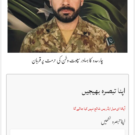
چارسدہ کا بہادر سپوت وطن کی حرمت پر قربان
اپنا تبصرہ بھیجیں
آپکا ای میل ایڈریس شائع نہیں کیا جائے گا
اپنا تبصرہ لکھیں