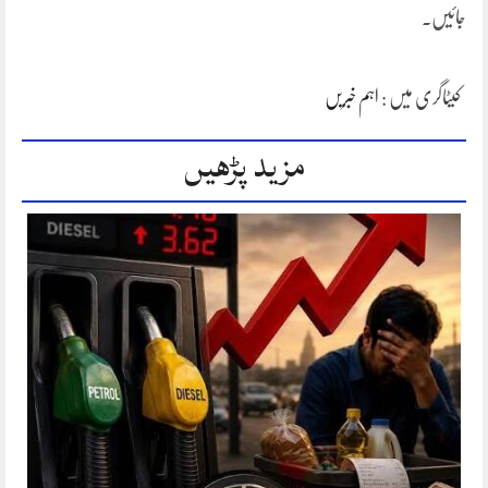
جائیں۔
کیٹاگری میں :
اہم خبریں
مزید پڑھیں