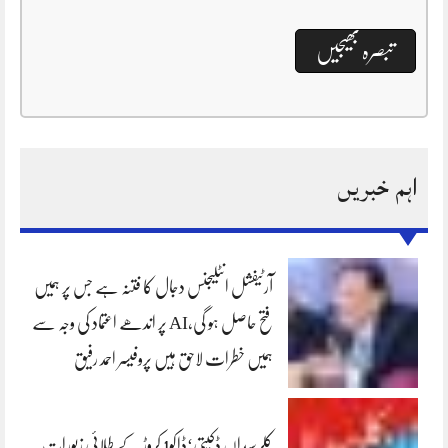
اہم خبریں
آرٹیفشل انٹلیجنس دجال کا فتنہ ہے جس پر ہمیں
فتح حاصل ہو گی،AI پر اندھے اعتماد کی وجہ سے
ہمیں خطرات لاحق ہیں پروفیسر احمد رفیق
کلرسیداں ڈکیتی‘ڈاکو1 کروڑ کے طلائی زیورات