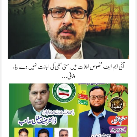
آئی ایم ایف مخصوص اوقات میں سستی بجلی کی اجازت نہیں دے رہا،
وفاقی…