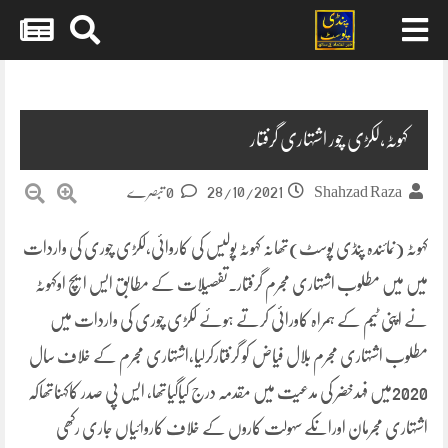
Skip
to
content
کہوٹہ،لکڑی چور اشتہاری گرفتار
28/10/2021
Shahzad Raza
0 تبصرے
کہوٹہ (نمائندہ پنڈی پوسٹ)تھانہ کہوٹہ پولیس کی کاروائی،لکڑی چوری کی واردات
میں میں مطلوب اشتہاری مجرم گرفتار۔تفصیلات کے مطابق ایس ایچ اوکہوٹہ
نے اپنی ٹیم کے ہمراہ کاورائی کرتے ہوئے لکڑی چوری کی واردات میں
مطلوب اشتہاری مجرم بلال فیاض کو گرفتارکرلیا،اشتہاری مجرم کے خلاف سال
2020میں فہدخضر کی مدعیت میں مقدمہ درج کیاگیاتھا، ایس پی صدر کاکہناتھاکہ
اشتہاری مجرمان اورانکے سہولت کاروں کے خلاف کاروائیاں جاری رکھی