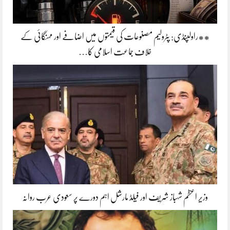
**راولپنڈی: پٹرولیم مصنوعات کی قیمتوں میں اضافے اور مہنگائی کے
خلاف جماعت اسلامی کا…
وزیر اعظم شہباز شریف اور فیلڈ مارشل اہم دورے پر سعودی عرب روانہ