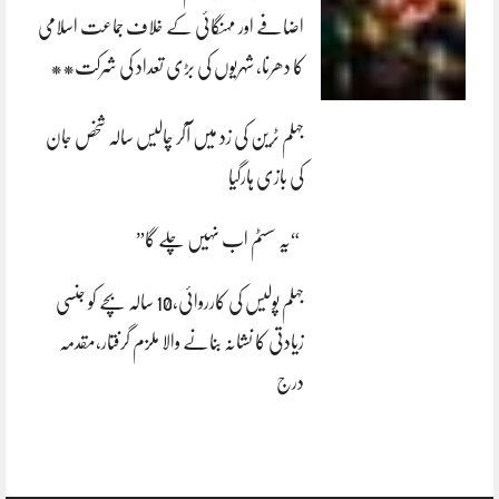
اضافے اور مہنگائی کے خلاف جماعت اسلامی
کا دھرنا، شہریوں کی بڑی تعداد کی شرکت**
جہلم ٹرین کی زد میں آکر چالیس سالہ شخص جان
کی بازی ہارگیا
“یہ سسٹم اب نہیں چلے گا”
جہلم پولیس کی کارروائی،10 سالہ بچے کو جنسی
زیادتی کا نشانہ بنانے والا ملزم گرفتار،مقدمہ
درج