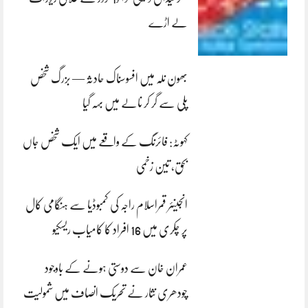
لے اڑے
بھون نلہ میں افسوسناک حادثہ — بزرگ شخص
پلی سے گر کر نالے میں بہہ گیا
کہوٹہ: فائرنگ کے واقعے میں ایک شخص جاں
بحق، تین زخمی
انجینئر قمراسلام راجہ کی کمبوڈیا سے ہنگامی کال
پر چکری میں 16 افراد کا کامیاب ریسکیو
عمران خان سے دوستی ہونے کے باوجود
چودھری نثار نے تحریک انصاف میں شمولیت