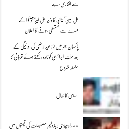
سے انکاری رہے
علی امین گنڈاپور کا وزیراعلیٰ خیبرپختونخوا کے
عہدے سے مستعفی ہونے کا اعلان
پاکستان بھر میں نمازِ عیدالاضحی کی ادائیگی کے
بعد سنتِ ابراہیمی کو زندہ رکھتے ہوئے قربانی کا
سلسلہ شروع
احساس کا زوال
**راولپنڈی: پٹرولیم مصنوعات کی قیمتوں میں