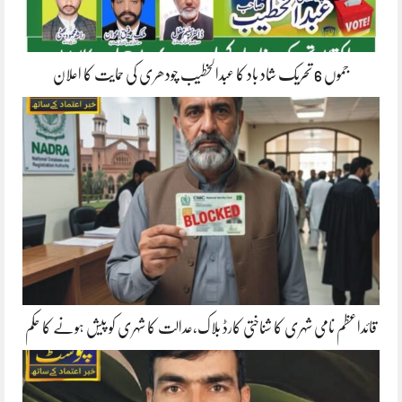
جموں 6 تحریک شاد باد کا عبدالخطیب چودھری کی حمایت کا اعلان
قائداعظم نامی شہری کا شناختی کارڈ بلاک،عدالت کا شہری کو پیش ہونے کا حکم