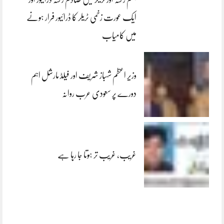
ایک عورت زخمی ٹریلر کا ڈرائیور فرار ہونے
میں کامیاب
وزیر اعظم شہباز شریف اور فیلڈ مارشل اہم
دورے پر سعودی عرب روانہ
غریب، غریب تر ہوتا جا رہا ہے