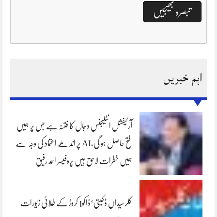
اہم خبریں
آرٹیفشل انٹلیجنس دجال کا فتنہ ہے جس پر ہمیں
فتح حاصل ہو گی،AI پر اندھے اعتماد کی وجہ سے
ہمیں خطرات لاحق ہیں پروفیسر احمد رفیق
کلرسیداں ڈکیتی‘ڈاکو1 کروڑ کے طلائی زیورات