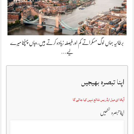
برطانیہ جہاں لوگ مسکراتے کم اور فیصلہ زیادہ کرتے ہیں، وہاں پہنچنا میرے
لیے…
اپنا تبصرہ بھیجیں
آپکا ای میل ایڈریس شائع نہیں کیا جائے گا
اپنا تبصرہ لکھیں