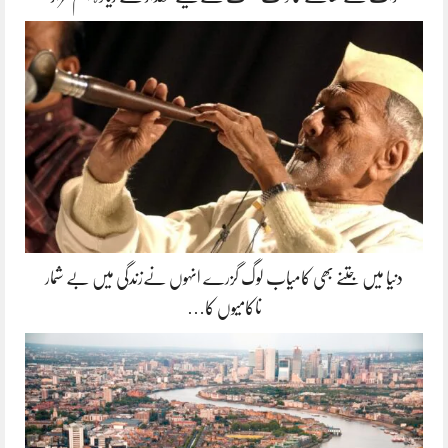
دنیا میں جتنے بھی کامیاب لوگ گزرے انہوں نےزندگی میں بے شمار
ناکامیوں کا…