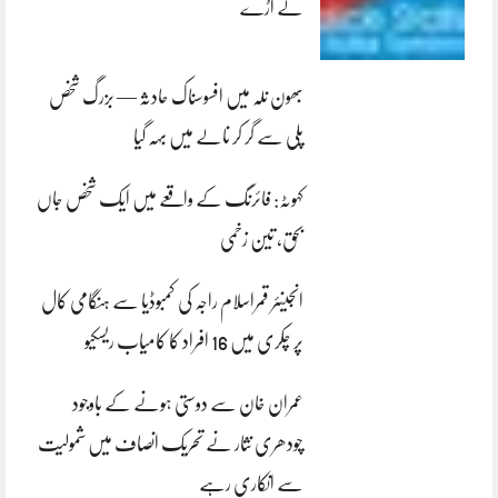
لے اڑے
بھون نلہ میں افسوسناک حادثہ — بزرگ شخص
پلی سے گر کر نالے میں بہہ گیا
کہوٹہ: فائرنگ کے واقعے میں ایک شخص جاں
بحق، تین زخمی
انجینئر قمراسلام راجہ کی کمبوڈیا سے ہنگامی کال
پر چکری میں 16 افراد کا کامیاب ریسکیو
عمران خان سے دوستی ہونے کے باوجود
چودھری نثار نے تحریک انصاف میں شمولیت
سے انکاری رہے