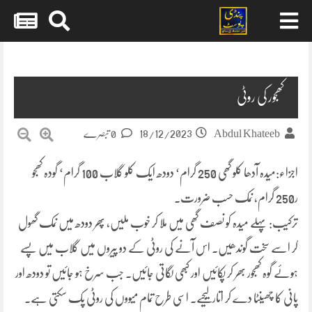
Skip
to
content
کھجور کی روٹی
18/12/2023
Abdul Khateeb
0 تبصرے
اجزاء:میدہ آدھا کلو گھی 250 گرام‘ دودھ ایک کلو گلاب 100 گرام‘ گودہ کھجو
ر250 گرام، نمک حسب ضرورت۔
ترکیب: پہلے میدہ کو نصف گھی میں ملا کر خوب ملیں، پھر دودھ میں نمک گھول
کر اسے سخت گوندھیں۔ اس آنے کی روٹی کے دو پیروں میں گلاب میں پسے
ہوئے گوہ کھجور بھر کر پکائیں اور کبھی لگاتی جائیں۔ جب سرخ ہو جائیں تو دودھ اور
پانی کا چھینٹا دے کر اتار لیجیے۔ اسی طرح تمام میووں کی روٹی پک سکتی ہے۔