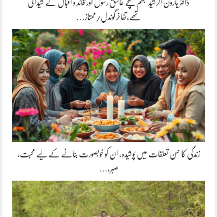
ڈاکٹر ہارون الرشید تبسم سچے عاشق رسول اور قائد و اقبال کے شیدائی
تھے،تفاخرگوندل/ممتاز…
زندگی کا حسن تعلقات میں پوشیدہ, ان کو خوبصورت بنانے کے لیے محبت،
صبر،…