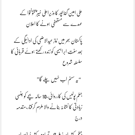
علی امین گنڈاپور کا وزیراعلیٰ خیبرپختونخوا کے
عہدے سے مستعفی ہونے کا اعلان
پاکستان بھر میں نمازِ عیدالاضحی کی ادائیگی کے
بعد سنتِ ابراہیمی کو زندہ رکھتے ہوئے قربانی کا
سلسلہ شروع
“یہ سسٹم اب نہیں چلے گا”
جہلم پولیس کی کارروائی،10 سالہ بچے کو جنسی
زیادتی کا نشانہ بنانے والا ملزم گرفتار،مقدمہ
درج
جہلم رکشہ اور ٹریلر میں تصادم رکشہ ڈرائیور اور