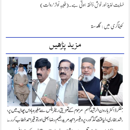
نہایت لذیذ اور خوش ذائقہ ہوتی ہے۔(طیبہ نواز‘روات)
کیٹاگری میں :
گلدستہ
مزید پڑھیں