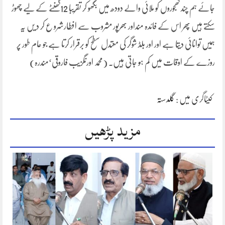
جائے ہم چند کھجوروں کو ملائی والے دودھ میں بگھو کر تقریبا 12گھنٹے کے لیے چھوڑ
سکتے ہیں پھر اس کے فائدہ منداور بھرپور مشروب سے افطارشرو ع کر د یں یہ
ہمیں توانائی دیتا ہے اور اور بلڈ شوگر کی معتدل سطح کو برقرار کرتا ہے جو عام طور پر
روزے کے اوقات میں کم ہو جاتی ہیں۔ (محمد اورنگزیب فاروقی‘مندرہ)
کیٹاگری میں :
گلدستہ
مزید پڑھیں