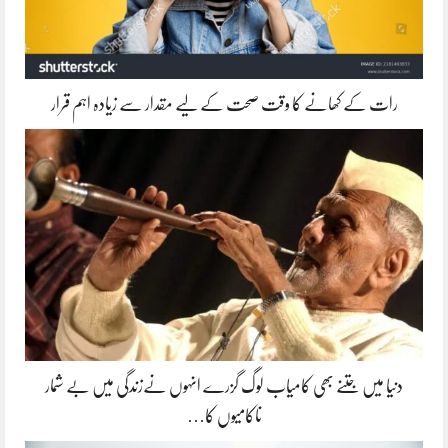
رات کے کھانے کا وقت صحت کے لیے مقدار سے زیادہ اہم قرار
دنیا میں جتنے بھی کامیاب لوگ گزرے انہوں نےزندگی میں بے شمار
ناکامیوں کا…