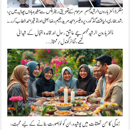
ڈاکٹر ہارون الرشید تبسم سچے عاشق رسول اور قائد و اقبال کے شیدائی
تھے،تفاخرگوندل/ممتاز…
زندگی کا حسن تعلقات میں پوشیدہ, ان کو خوبصورت بنانے کے لیے محبت،