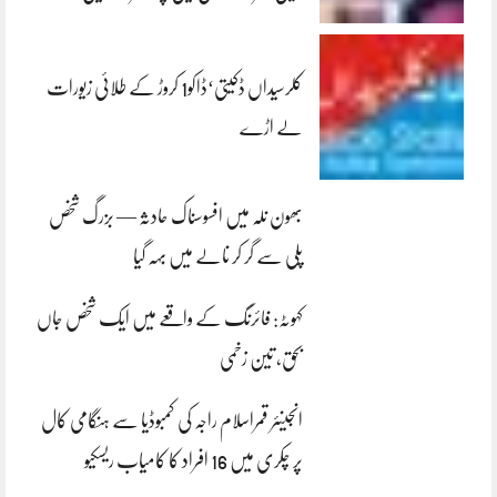
کلرسیداں ڈکیتی‘ڈاکو1 کروڑ کے طلائی زیورات
لے اڑے
بھون نلہ میں افسوسناک حادثہ — بزرگ شخص
پلی سے گر کر نالے میں بہہ گیا
کہوٹہ: فائرنگ کے واقعے میں ایک شخص جاں
بحق، تین زخمی
انجینئر قمراسلام راجہ کی کمبوڈیا سے ہنگامی کال
پر چکری میں 16 افراد کا کامیاب ریسکیو