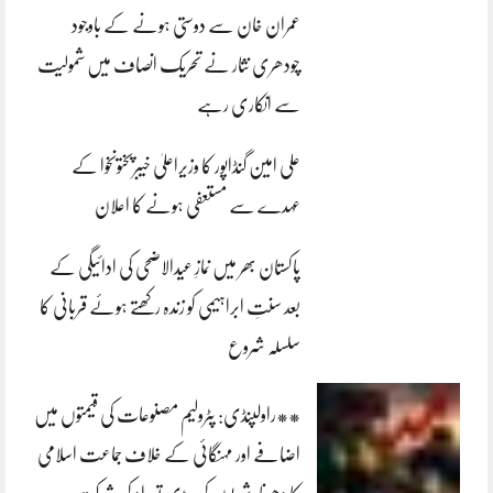
عمران خان سے دوستی ہونے کے باوجود
چودھری نثار نے تحریک انصاف میں شمولیت
سے انکاری رہے
علی امین گنڈاپور کا وزیراعلیٰ خیبرپختونخوا کے
عہدے سے مستعفی ہونے کا اعلان
پاکستان بھر میں نمازِ عیدالاضحی کی ادائیگی کے
بعد سنتِ ابراہیمی کو زندہ رکھتے ہوئے قربانی کا
سلسلہ شروع
**راولپنڈی: پٹرولیم مصنوعات کی قیمتوں میں
اضافے اور مہنگائی کے خلاف جماعت اسلامی