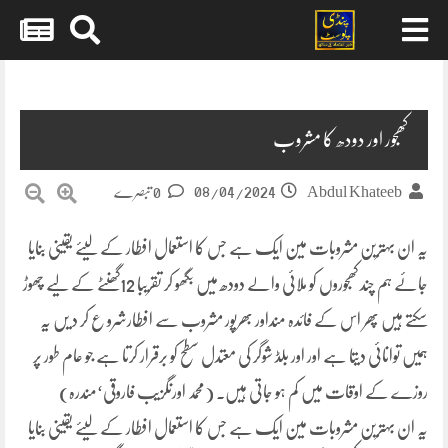
Skip
to
content
کھجور اور دودھ کا مشروب
08/04/2024
Abdul Khateeb
0 تبصرے
یہ ان بہترین مشروبات مین ایک ہے جس کا استعمال افطار کے لیئے یقینی بنایا
جائے ہم چند کھجوروں کو ملائی والے دودھ میں بگھو کر تقریبا 12گھنٹے کے لیے چھوڑ
سکتے ہیں پھر اس کے فائدہ منداور بھرپور مشروب سے افطارشرو ع کر د یں یہ
ہمیں توانائی دیتا ہے اور اور بلڈ شوگر کی معتدل سطح کو برقرار کرتا ہے جو عام طور پر
روزے کے اوقات میں کم ہو جاتی ہیں۔ (محمد اورنگزیب فاروقی‘مندرہ)
یہ ان بہترین مشروبات مین ایک ہے جس کا استعمال افطار کے لیئے یقینی بنایا