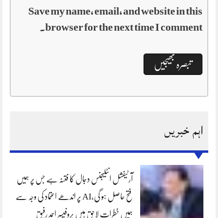
Save my name, email, and website in this
browser for the next time I comment.
اہم خبریں
آرٹیفشل انٹلیجنس دجال کا فتنہ ہے جس پر ہمیں
فتح حاصل ہو گی،AI پر اندھے اعتماد کی وجہ سے
ہمیں خطرات لاحق ہیں پروفیسر احمد رفیق