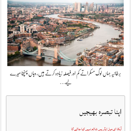
برطانیہ جہاں لوگ مسکراتے کم اور فیصلہ زیادہ کرتے ہیں، وہاں پہنچنا میرے
لیے…
اپنا تبصرہ بھیجیں
آپکا ای میل ایڈریس شائع نہیں کیا جائے گا