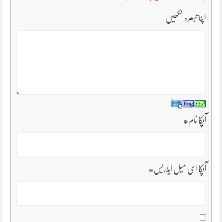
اپنا تبصرہ لکھیں
آپکا نام
*
آپکا ای میل ایڈریس
*