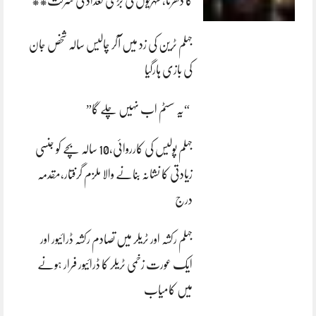
کا دھرنا، شہریوں کی بڑی تعداد کی شرکت**
جہلم ٹرین کی زد میں آکر چالیس سالہ شخص جان
کی بازی ہارگیا
“یہ سسٹم اب نہیں چلے گا”
جہلم پولیس کی کارروائی،10 سالہ بچے کو جنسی
زیادتی کا نشانہ بنانے والا ملزم گرفتار،مقدمہ
درج
جہلم رکشہ اور ٹریلر میں تصادم رکشہ ڈرائیور اور
ایک عورت زخمی ٹریلر کا ڈرائیور فرار ہونے
میں کامیاب