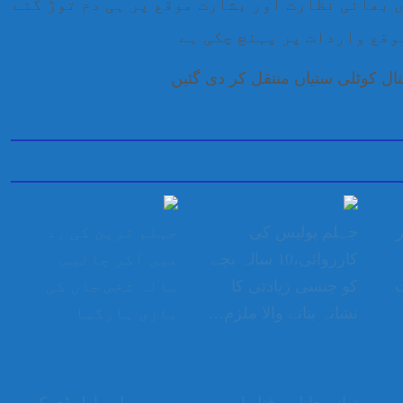
 بھائی نظارت اور بشارت موقع پر ہی دم توڑ گئے
وقع واردات پر پہنچ چکی ہے
ال کوٹلی ستیاں منتقل کر دی گئیں
ر
جہلم پولیس کی
جہلم ٹرین کی زد
کارروائی،10 سالہ بچے
میں آکر چالیس
ت
کو جنسی زیادتی کا
سالہ شخص جان کی
نشانہ بنانے والا ملزم…
بازی ہارگیا