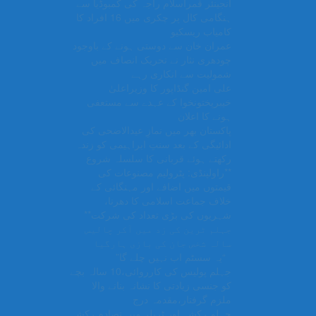
انجینئر قمراسلام راجہ کی کمبوڈیا سے
ہنگامی کال پر چکری میں 16 افراد کا
کامیاب ریسکیو
عمران خان سے دوستی ہونے کے باوجود
چودھری نثار نے تحریک انصاف میں
شمولیت سے انکاری رہے
علی امین گنڈاپور کا وزیراعلیٰ
خیبرپختونخوا کے عہدے سے مستعفی
ہونے کا اعلان
پاکستان بھر میں نمازِ عیدالاضحی کی
ادائیگی کے بعد سنتِ ابراہیمی کو زندہ
رکھتے ہوئے قربانی کا سلسلہ شروع
**راولپنڈی: پٹرولیم مصنوعات کی
قیمتوں میں اضافے اور مہنگائی کے
خلاف جماعت اسلامی کا دھرنا،
شہریوں کی بڑی تعداد کی شرکت**
جہلم ٹرین کی زد میں آکر چالیس
سالہ شخص جان کی بازی ہارگیا
“یہ سسٹم اب نہیں چلے گا”
جہلم پولیس کی کارروائی،10 سالہ بچے
کو جنسی زیادتی کا نشانہ بنانے والا
ملزم گرفتار،مقدمہ درج
جہلم رکشہ اور ٹریلر میں تصادم رکشہ