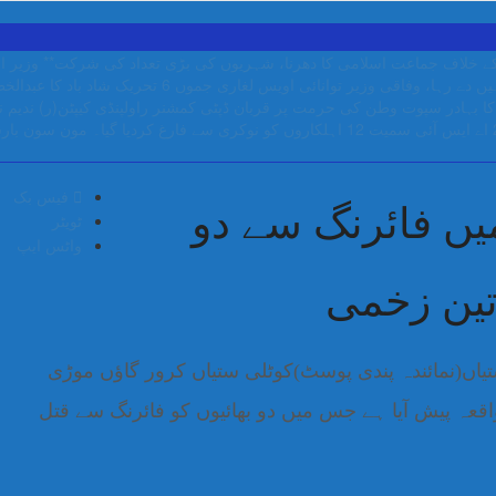
ی کے خلاف جماعت اسلامی کا دھرنا، شہریوں کی بڑی تعداد کی شرکت**
وزیر ا
دے رہا، وفاقی وزیر توانائی اویس لغاری
جموں 6 تحریک شاد باد کا عبدالخطیب چودھری کی حمایت کا اعلان
ا بہادر سپوت وطن کی حرمت پر قربان
ڈپٹی کمشنر راولپنڈی کیپٹن(ر) ندیم 
مون سون بارشی
فیس بک
یں فائرنگ سے دو
ٹویٹر
واٹس ایپ
تین زخمی
یاں(نمائندہ پندی پوسٹ)کوٹلی ستیاں کرور گاؤں موڑی
قعہ پیش آیا ہے جس میں دو بھائیوں کو فائرنگ سے قتل