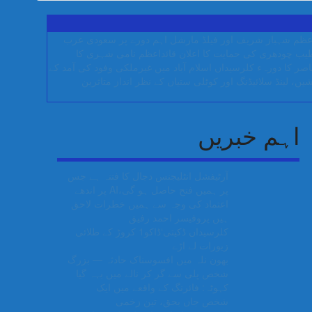
عظم شہباز شریف اور فیلڈ مارشل اہم دورے پر سعودی عرب
قائداعظم نامی شہری کا
ناصر کا دورہء کلرسیداں
اسلام آباد میں غیرملکی وفود کی آمد کے
ں، لینڈ سلائیڈنگ اور کوٹلی ستیاں کے نظر انداز متاثرین
اہم خبریں
آرٹیفشل انٹلیجنس دجال کا فتنہ ہے جس
پر ہمیں فتح حاصل ہو گی،AI پر اندھے
اعتماد کی وجہ سے ہمیں خطرات لاحق
ہیں پروفیسر احمد رفیق
کلرسیداں ڈکیتی‘ڈاکو1 کروڑ کے طلائی
زیورات لے اڑے
بھون نلہ میں افسوسناک حادثہ — بزرگ
شخص پلی سے گر کر نالے میں بہہ گیا
کہوٹہ: فائرنگ کے واقعے میں ایک
شخص جاں بحق، تین زخمی