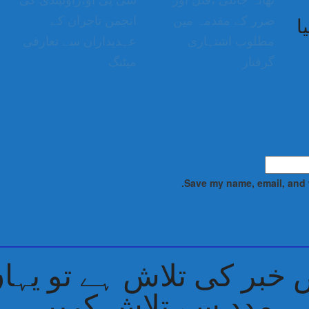
تھانہ جاتلی ،قتل اور
سی پی او،راولپنڈی کی
ضرر کے مقدمہ میں
انجمن تاجران کے
ا
مطلوب اشتہاری
عہدیداران سے تعارفی
گرفتار
میٹنگ
Save my name, email, and w
بر کی تلاش ہے تو یہاں 
مدد سے تلاش کریں