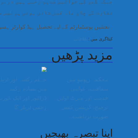
جبکہ گھر کی خواتین شدید زخمی ہیں دونوں
نظارت کی چار ماہ قبل شادی ہوئی پولیس م
۔نعشیں پوسٹمارٹم کے لیے تحصیل ہیڈ کوارٹر ہسپت
کیٹاگری میں :
علاقائی
مزید پڑھیں
محکمہ ریونیو میں
جہلم رکشہ اور ٹریل
شفافیت، عوامی
میں تصادم رکشہ
خدمت اور میرٹ اولین
ڈرائیور اور ایک عور
ترجیح، کرپشن کسی
زخمی ٹریلر کا…
صورت برداشت…
اپنا تبصرہ بھیجیں