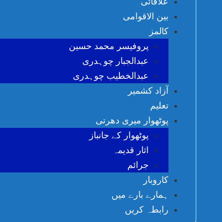
علاقائی
بین الاقوامی
کالمز
پروفیسر محمد حسین
عبدالجبار چوہدری
عبدالخطیب چوہدری
آزاد کشمیر
تعلیم
پوٹھوار میری دھرتی
پوٹھوار کے جانباز
اثار قدیمہ
جرائم
کاروبار
ہمارے بارے میں
رابطہ کریں