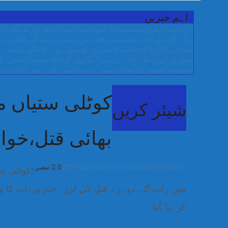
اہم خبریں
**راولپنڈی: پٹرولیم مصنوعات کی قیمتوں میں اضافے اور مہنگائ
روانہ
آئی ایم ایف مخصوص اوقات میں سستی بجلی کی اجازت نہیں 
شناختی کارڈ بلاک،عدالت کا شہری کو پیش ہونے کا حکم
چارسدہ ک
موقع پر ڈیوٹی سے غائب پولیس اہلکاروں کیخلاف سخت ایکشن، 2 اے ایس آئی سمیت 12 اہلکاروں کو نوکری سے فارغ کردیا گیا۔
اسسٹنٹ کمشنر کلرسیداں سیدہ زینب حسین کی پریس کانفرنس
کوٹلی ستیاں م
شیئر کریں
بھائی قتل،خوا
Abdul Khateeb
05/12/2024
05/12/2024
0 تبصرے
کوٹلی ست
میں رات گئے دوہرے قتل کی لرزہ خیز وردات کا وا
کر دیا گیا