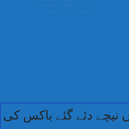
ڈرائیور اور ایک عورت زخمی ٹریلر کا
ڈرائیور فرار ہونے میں کامیاب
نیچے دئے گئے باکس کی