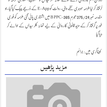
گرفتار کر لیا ملزمہ موہری نتھے والی، روات کو E-App کے ذریعے چیک کیا گیا، جو
مقدمہ نمبر 375/24 بجرم 365-B PPC میں اشتہاری پائی گئی ملزمہ کو فوری
طور پر گرفتار کر کے مزید قانونی کارروائی کے لیے تھانہ کلر سیداں کے حوالے کر
دیا گیا
کیٹاگری میں :
جرائم
مزید پڑھیں