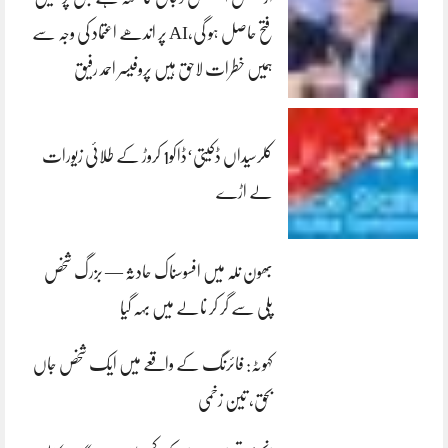
فتح حاصل ہو گی،AI پر اندھے اعتماد کی وجہ سے
ہمیں خطرات لاحق ہیں پروفیسر احمد رفیق
کلرسیداں ڈکیتی‘ڈاکو1 کروڑ کے طلائی زیورات
لے اڑے
بھون نلہ میں افسوسناک حادثہ — بزرگ شخص
پلی سے گر کر نالے میں بہہ گیا
کہوٹہ: فائرنگ کے واقعے میں ایک شخص جاں
بحق، تین زخمی