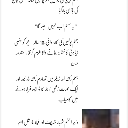
کی بازی ہارگیا
“یہ سسٹم اب نہیں چلے گا”
جہلم پولیس کی کارروائی،10 سالہ بچے کو جنسی
زیادتی کا نشانہ بنانے والا ملزم گرفتار،مقدمہ
درج
جہلم رکشہ اور ٹریلر میں تصادم رکشہ ڈرائیور اور
ایک عورت زخمی ٹریلر کا ڈرائیور فرار ہونے
میں کامیاب
وزیر اعظم شہباز شریف اور فیلڈ مارشل اہم