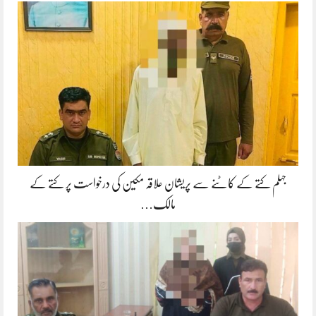
جہلم کتے کے کاٹنے سے پریشان علاقہ مکین کی درخواست پر کتے کے
مالک…