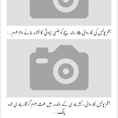
جہلم پولیس کی کارروائی،10 سالہ بچے کو جنسی زیادتی کا نشانہ بنانے والا ملزم…
جہلم پولیس کارروائی، رکشہ چوری کے مقدمہ میں ملوث ملزم گرفتار، چوری شدہ
چنگ…