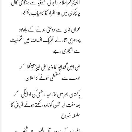
انجینئر قمراسلام راجہ کی کمبوڈیا سے ہنگامی کال
پر چکری میں 16 افراد کا کامیاب ریسکیو
عمران خان سے دوستی ہونے کے باوجود
چودھری نثار نے تحریک انصاف میں شمولیت
سے انکاری رہے
علی امین گنڈاپور کا وزیراعلیٰ خیبرپختونخوا کے
عہدے سے مستعفی ہونے کا اعلان
پاکستان بھر میں نمازِ عیدالاضحی کی ادائیگی کے
بعد سنتِ ابراہیمی کو زندہ رکھتے ہوئے قربانی کا
سلسلہ شروع
جہلم ٹرین کی زد میں آکر چالیس سالہ شخص جان