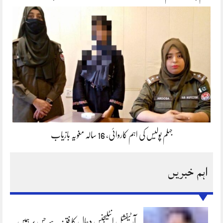
جہلم پولیس کی اہم کاروائی، 16 سالہ مغویہ بازیاب
اہم خبریں
آرٹیفشل انٹلیجنس دجال کا فتنہ ہے جس پر ہمیں