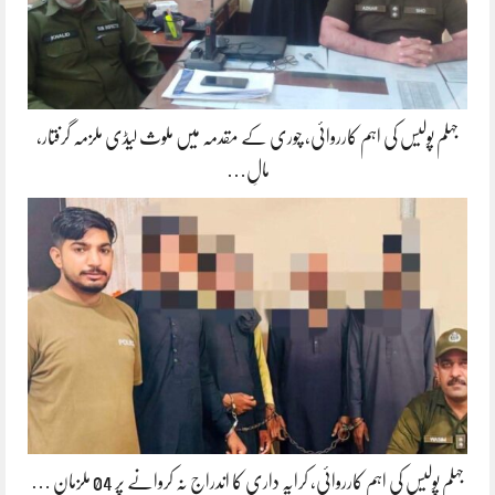
جہلم پولیس کی اہم کارروائی، چوری کے مقدمہ میں ملوث لیڈی ملزمہ گرفتار،
مالِ…
جہلم پولیس کی اہم کارروائی، کرایہ داری کا اندراج نہ کروانے پر 04 ملزمان …