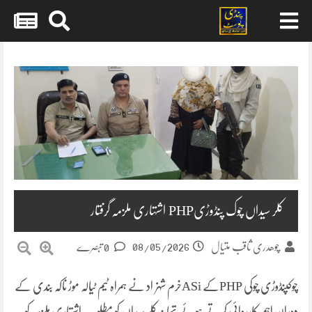
Skip
to
content
کلر سیداں چوک پنڈوڑیPHP اشتہاری ملزمہ گرفتار
08/05/2026
چوھدری ثاقب متیال
0 تبصرے
چوکپنڈوڑی چوکی PHPکے ASiخرم شہزاد نے ہمراہ ٹیم ٹیالہ موڑ ناکہ بندی کے
دوران اہم کارروائی کرتے ہوئے تھانہ کلر سیداں کو مطلوب اشتہاری ملزمہ کو