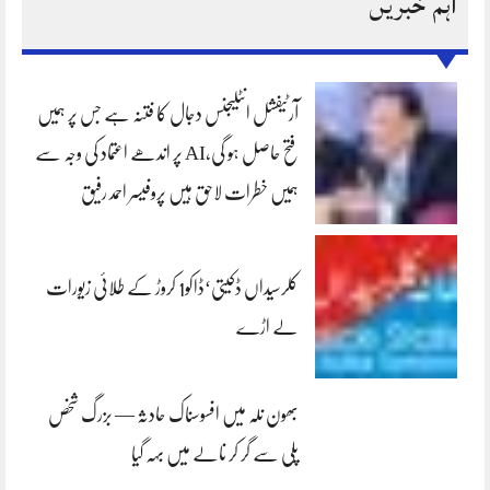
اہم خبریں
آرٹیفشل انٹلیجنس دجال کا فتنہ ہے جس پر ہمیں
فتح حاصل ہو گی،AI پر اندھے اعتماد کی وجہ سے
ہمیں خطرات لاحق ہیں پروفیسر احمد رفیق
کلرسیداں ڈکیتی‘ڈاکو1 کروڑ کے طلائی زیورات
لے اڑے
بھون نلہ میں افسوسناک حادثہ — بزرگ شخص
پلی سے گر کر نالے میں بہہ گیا