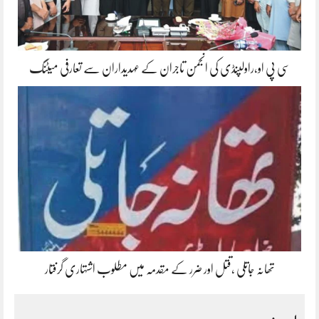
سی پی او،راولپنڈی کی انجمن تاجران کے عہدیداران سے تعارفی میٹنگ
تھانہ جاتلی ،قتل اور ضرر کے مقدمہ میں مطلوب اشتہاری گرفتار