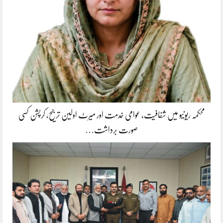
محکمہ ریونیو میں شفافیت، عوامی خدمت اور میرٹ اولین ترجیح، کرپشن کسی
صورت برداشت…