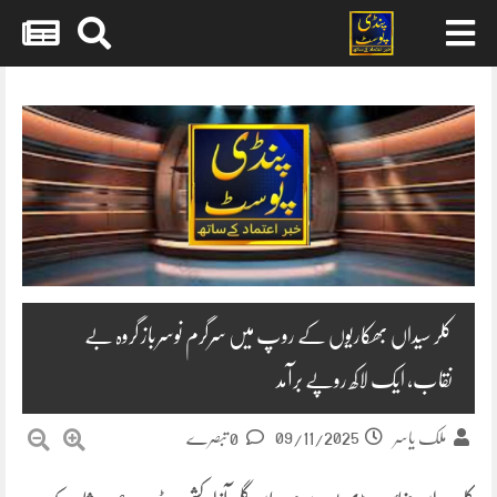
Skip
to
content
کلر سیداں بھکاریوں کے روپ میں سرگرم نوسرباز گروہ بے
نقاب، ایک لاکھ روپے برآمد
09/11/2025
ملک یاسر
0 تبصرے