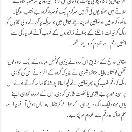
کلر سیداں(نمائندہ پنڈی پوسٹ) دھان گلی آزاد کشمیر روڈ پر سر صوبہ شاہ کے
علاقے میں بھکاریوں کی آڑ میں سرگرم ایک نوسرباز گروہ بے نقاب ہو گیا۔
مذکورہ گروہ میں دو خواتین اور چند بچے شامل ہیں جو سڑک پر گزرنے والی گاڑیوں کو
روک کر خیرات مانگنے کے بہانے ڈرائیوروں کے قریب آتے اور چالاکی سے
انہیں رقم سے محروم کر دیتے تھے۔
مقامی ذرائع کے مطابق اس گروہ نے یونین کونسل منیاندہ کے ایک سادہ لوح
شخص کو نشانہ بنایا۔ متاثرہ شہری نے بتایا کہ گروہ کے افراد نے اس کی گاڑی
روک کر رقم طلب کی، پھر خواتین نے کچھ الفاظ پڑھنے کا ڈرامہ کرتے ہوئے اس
پر مبینہ طور پر بے اثری یا غفلت طاری کر دی، جس کے بعد وہ خود ہی اپنے
پاس موجود ایک لاکھ روپے ان کے حوالے کر بیٹھا۔ بعد ازاں ہوش آنے پر اسے
علم ہوا کہ وہ رقم سے محروم ہو چکا ہے۔