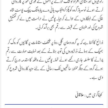
راہ گیروں اور مقامی افراد کو شک گزرنے پر انہوں نے فوری طور پر کارروائی
کرتے ہوئے نوسرباز گروہ کو پکڑ کر پنجاب ہائی وے پٹرولنگ چیک پوسٹ شاہ
خاکی کے اہلکاروں کے حوالے کر دیا۔ پولیس نے حراست میں لے کر تفتیش
شروع کی اور ملزمان کے قبضہ سے رقم بھی برآمد کر لی۔
ذرائع کا کہنا ہے کہ یہ گروہ دھان گلی روڈ پر مختلف مقامات پر گاڑیوں کو روک کر
بھیک کے بہانے ڈرائیوروں کی توجہ ہٹانے کے بعد نہایت مہارت سے رقم
چرانے کا سلسلہ جاری رکھے ہوئے تھا۔ پولیس نے واقعہ کا مقدمہ درج کرتے
ہوئے گروہ کے دیگر ممکنہ ساتھیوں تک رسائی کے لئے مزید کارروائی شروع کر
دی ہے۔
کیٹاگری میں :
علاقائی