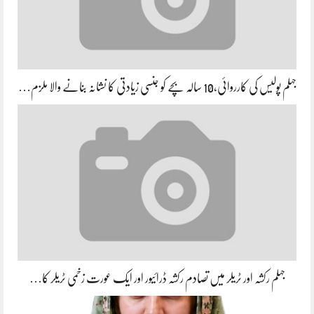
جہلم پولیس کی کارروائی،10 سالہ بچے کو جنسی زیادتی کا نشانہ بنانے والا ملزم…
جہلم رکشہ اور ٹریلر میں تصادم رکشہ ڈرائیور اور ایک عورت زخمی ٹریلر کا…