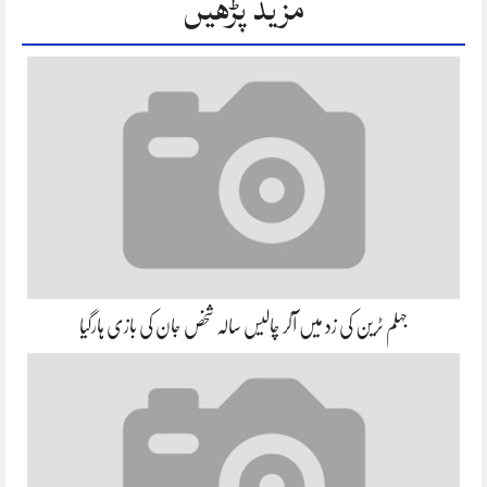
مزید پڑھیں
جہلم ٹرین کی زد میں آکر چالیس سالہ شخص جان کی بازی ہارگیا