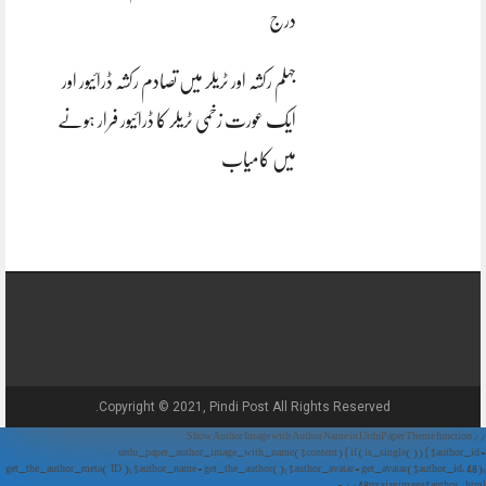
درج
جہلم رکشہ اور ٹریلر میں تصادم رکشہ ڈرائیور اور
ایک عورت زخمی ٹریلر کا ڈرائیور فرار ہونے
میں کامیاب
Copyright © 2021, Pindi Post All Rights Reserved.
// Show Author Image with Author Name in UrduPaper Theme function
urdu_paper_author_image_with_name($content) { if (is_single()) { $author_id =
get_the_author_meta('ID'); $author_name = get_the_author(); $author_avatar = get_avatar($author_id, 48);
// 48px size image $author_html = '