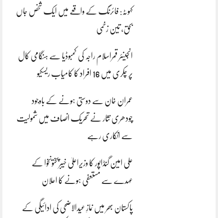
کہوٹہ: فائرنگ کے واقعے میں ایک شخص جاں
بحق، تین زخمی
انجینئر قمراسلام راجہ کی کمبوڈیا سے ہنگامی کال
پر چکری میں 16 افراد کا کامیاب ریسکیو
عمران خان سے دوستی ہونے کے باوجود
چودھری نثار نے تحریک انصاف میں شمولیت
سے انکاری رہے
علی امین گنڈاپور کا وزیراعلیٰ خیبرپختونخوا کے
عہدے سے مستعفی ہونے کا اعلان
پاکستان بھر میں نمازِ عیدالاضحی کی ادائیگی کے