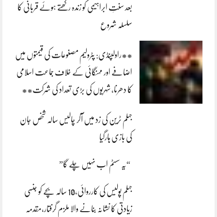
بعد سنتِ ابراہیمی کو زندہ رکھتے ہوئے قربانی کا
سلسلہ شروع
**راولپنڈی: پٹرولیم مصنوعات کی قیمتوں میں
اضافے اور مہنگائی کے خلاف جماعت اسلامی
کا دھرنا، شہریوں کی بڑی تعداد کی شرکت**
جہلم ٹرین کی زد میں آکر چالیس سالہ شخص جان
کی بازی ہارگیا
“یہ سسٹم اب نہیں چلے گا”
جہلم پولیس کی کارروائی،10 سالہ بچے کو جنسی
زیادتی کا نشانہ بنانے والا ملزم گرفتار،مقدمہ