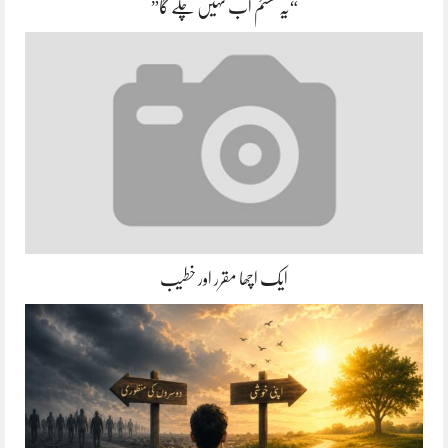
“یہ سسٹم اب نہیں چلے گا”
ایک اچھا مقرر اور خطیب