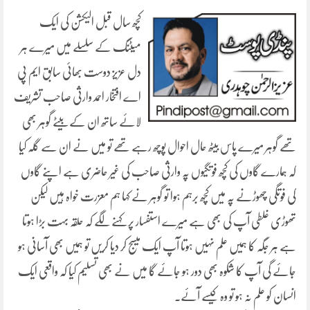
کچھ سال قبل الیکشن کی ایک
میٹنگ کے سلسلے میں میرے ہر
دل عزیز دوست بھائی سابق ایم پی
اے افتخار احمد وارثی صاحب تشریف
لائے ساتھ ان کے بیٹے گوہر بھی
تھے گوہر میرے پاس بیٹھ حال احوال پوچھ رہے تھے تو میں نے ان سے گلہ کیا
کہ ہمارے گاوں کی کچھ فوتگیوں پہ وارثی صاحب کی غیر حاضری ہے اپنے گاوں
کی فوتگی چھوڑنے پہ میں کچھ برہم ہوا تو گوہر نے کہا ہم معزرت خواہ ہیں لیکن
تھوڑی غلطی آپ کی بھی ہے میرے استفسار پر کہنے لگے کہ حلقہ بہت بڑا ہوتا
ہے ہر جگہ کا ہمیں علم نہیں ہوتا آپ ایک میسج کر دیا کریں تو ہمیں بھی آسانی ہو
جائے گی آپ کا شکوہ بھی دور ہو جائے گا میں نے بھی تسلیم کیا کہ واقعی ایک
انسان کو علم نہ ہو تو وہ کیسے آئے۔