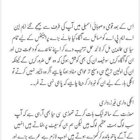
اس کے بعد قومی و صوبائی اسمبلی میں آپ کی طرف سے بھیجے گئے ایم این
اے ایم پی اے کو مسائل سے آگاہ کیا جائے بڑے پراجیکٹس کے لیے تمام
سیاسی عمائدین مل کر لائحہ عمل ترتیب دے کر اپنے نمائندے کو دعوت دیں اور
ان کو آگاہ کریں سو فیصد ان کی بھی کوشش ہو گی کہ وہ عمل ضرور کریں گے کیونکہ
ان کی اولین ترجیح ہی وسیع تر عوامی مفاد ہونا چاہیے اگر وہ ڈلیور نہیں کرتے تو
اگلی بار کے لیے ان کو خبردار کر دینا چاہیے کہ پا جی نہی تے فر۔۔
اگلی واری فیر زرداری
معذرت کے ساتھ ایک بات کرتے تھوڑی سی حیا بھی آ رہی ہے کہ آپ
سب لوگ بہت عظیم لوگ ہیں لیکن ہم جن کو سیٹ پر بٹھاتے ہیں انہیں
کے آگے ہاتھ باندھ کر کھڑے ہوتے ہیں ادب لازم ہے عمر سے بڑے اور