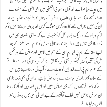
بار کریں کیوں کہ آپ کا حق ہے آپ نے ایک بار مانگنے پر انہیں ہر الیکشن
میں ووٹ دیا ہوتا ہے اور قومی و صوبائی الیکشن میں بھی انہی کے مشورہ سے
ووٹ تقسیم ہوتا ہے سیاسی عمائدین اور شہر کے بڑوں کا بڑا ظرف ہونا چاہیے وہ
ان کی سنیں پھر اس محلے کا دورہ کریں میٹنگ کریں اور ہر دن ہر ہفتے نہیں تو کم
از کم ہر ماہ کے بعد ایک بار یہ عمل کرنا ضروری ہے کہ مقامی عمائدین جن میں
تاجر رہنما بھی شامل ہیں وہ اپنے اندر علاقائی مسائل کو عوام سے سننے کے بعد
اپنے حلقہ کے ایم پی ایز ایم این کے علم میں لائیں اور مسائل کے ہر ممکن
حل کی تلقین کریں کیونکہ یہ بھی آپ کا حق ہے کہ آپ ہی کی وجہ سے علاقے
کے عوام ایم پی اے ایم این کو ووٹ دے کر آپ کی ٹور بنا دیتے ہیں اس
کے علاوہ تاجر برادری سیاست سے پاک ہونی چاہیے اور ان کی بھی ذمہ داری
ہے کہ چھوٹے تاجروں کے بھی مسائل سنیں اور اس پر توجہ دیں اور اگر تاجر رہنما
ان مسائل کا حل نہیں نکالتے تو آئندہ کے لیے ان کی کسی کال پر ہڑتال شٹر
ڈاؤن نہ کیا جائے