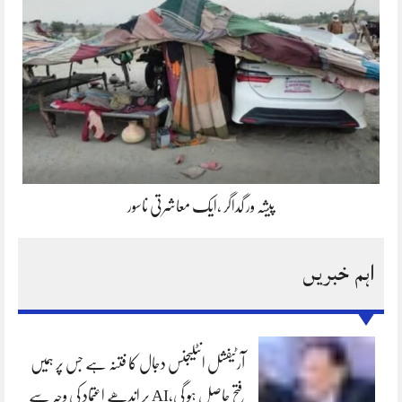
پیشہ ور گداگر ،ایک معاشرتی ناسور
اہم خبریں
آرٹیفشل انٹلیجنس دجال کا فتنہ ہے جس پر ہمیں
فتح حاصل ہو گی،AI پر اندھے اعتماد کی وجہ سے