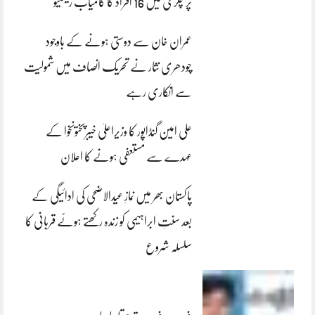
پر چکری میں 16 افراد کا کامیاب ریسکیو
عمران خان سے دوستی ہونے کے باوجود
چودھری نثار نے تحریک انصاف میں شمولیت
سے انکاری رہے
علی امین گنڈاپور کا وزیراعلیٰ خیبرپختونخوا کے
عہدے سے مستعفی ہونے کا اعلان
پاکستان بھر میں نمازِ عیدالاضحی کی ادائیگی کے
بعد سنتِ ابراہیمی کو زندہ رکھتے ہوئے قربانی کا
سلسلہ شروع