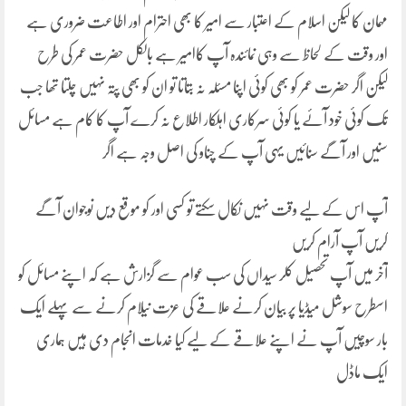
مہمان کا لیکن اسلام کے اعتبار سے امیر کا بھی احترام اور اطاعت ضروری ہے
اور وقت کے لحاظ سے وہی نمائندہ آپ کاامیر ہے بالکل حضرت عمر کی طرح
لیکن اگر حضرت عمر کو بھی کوئی اپنا مسئلہ نہ بتاتا تو ان کو بھی پتہ نہیں چلتا تھا جب
تک کوئی خود آئے یا کوئی سرکاری اہلکار اطلاع نہ کرے آپ کا کام ہے مسائل
سنیں اور آگے سنائیں یہی آپ کے چناو کی اصل وجہ ہے اگر
آپ اس کے لیے وقت نہیں نکال سکتے تو کسی اور کو موقع دیں نوجوان آگے
کریں آپ آرام کریں
آخر میں آپ تحصیل کلر سیداں کی سب عوام سے گزارش ہے کہ اپنے مسائل کو
اسطرح سوشل میڈیا پر بیان کرنے علاقے کی عزت نیلام کرنے سے پہلے ایک
بار سوچیں آپ نے اپنے علاقے کے لیے کیا خدمات انجام دی ہیں ہماری
ایک ماڈل