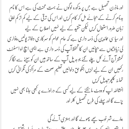
اور ماڈرن تحصیل ہے جس پر مذکورہ لوگوں نے بہت محنت کی ہے اس کا نام
بدنام کرنے کے بجائے مل کر کام کریں اور اس کی ترقی کے لیے کم از کم اپنی
زبان ضرور استعمال کریں لیکن تنقید کے لیے نہیں اصلاح کے لیے
اور سیاسی عمائدین کی ذمہ داری ہے کہ عام عوام کو سرکاری دفاتر پولیس پٹواری
کی زیادتیوں سے بچائیں ان کا تحفظ آپ کی ذمہ داری ہے ایسی ایچ او اسسٹنٹ
کمشنر آج آئے کل چلے گئے جو ہر پل آپ کے ساتھ ہیں ان کو سینے سے لگا کر
رکھیں ان کے لیے لڑیں انکو حق دلوائیں تعلیم صحت کے مراکز کی نگرانی کریں
تھانہ کلچر تبدیل کریں
انشااللہ اپ کو ووٹ مانگنے کے لیے کسی کے دراوزے پر کبھی جانا بھی نہیں
پڑے گا اورپہلے کی طرح تحصیل کلر اور
ہمارے شہر خوب پھے پھولے گا اور بہتری آئے گی