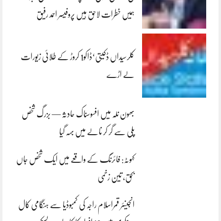
ہمیں خطرات لاحق ہیں پروفیسر احمد رفیق
کلرسیداں ڈکیتی‘ڈاکو1 کروڑ کے طلائی زیورات
لے اڑے
بھون نلہ میں افسوسناک حادثہ — بزرگ شخص
پلی سے گر کر نالے میں بہہ گیا
کہوٹہ: فائرنگ کے واقعے میں ایک شخص جاں
بحق، تین زخمی
انجینئر قمراسلام راجہ کی کمبوڈیا سے ہنگامی کال