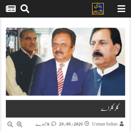
Skip
to
content
کلرکلراے
28/06/2026
Usman Sultan
0 تبصرے