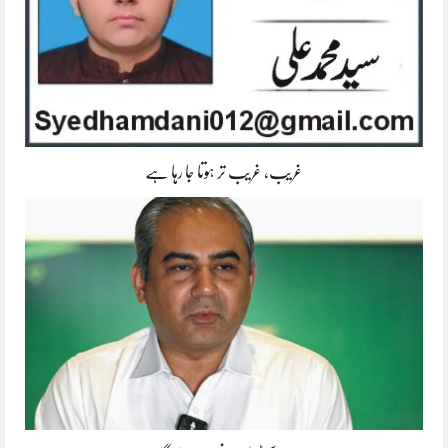
غریب، غریب تر ہوتا جا رہا ہے