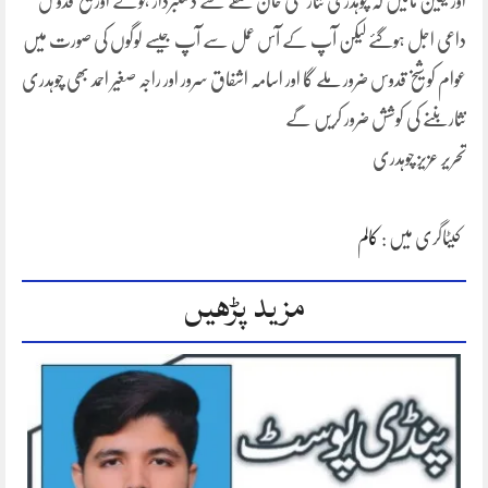
اور یقین مانیں کہ چوہدری نثار علی خان حلقے سے دستبردار ہوئے اور شیخ قدوس
داعی اجل ہوگئے لیکن آپ کے آس عمل سے آپ جیسے لوگوں کی صورت میں
عوام کو شیخ قدوس ضرور ملے گا اور اسامہ اشفاق سرور اور راجہ صغیر احمد بھی چوہدری
نثار بننے کی کوشش ضرور کریں گے
تحریر عزیز چوہدری
کیٹاگری میں :
کالم
مزید پڑھیں