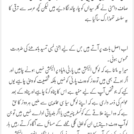
صاف دامنی نے کلر سیداں کو چار چاند لگا دئیے ہیں لیکن کچھ عرصہ سے ترقی کا
یہ سلسلہ تھوڑا رک سا گیا ہے
اب اصل بات پر آتے ہیں جس کے لیے اتنی لمبی تمہید باندھنے کی ضرورت
محسوس ہوئی۔
میرا یہ ماننا ہے کہ لوکل الیکشن میں پارٹی بنیاد پر الیکشن نہیں ہونے چاہیں اور
اگر ہوتے بھی ہیں تو ووٹر کو ووٹ پارٹی کو نہیں بلکہ شخصیت کو دینی چاہیے یوں
کہیے کہ جو شخص آپ کے لیے مفید ہے اس کا چناو کرنا چاہیےاور چناو کے بعد
عوام کی ذمہ داری ہے کہ اپنے لوکل سیاسی عمائدین سے ملیں ہر ووٹر کا حق
ہے کہ وہ اپنے علاقے کے کونسلر چئیرمین یا اگر بلدیاتی ادارے نہیں ہیں تو جن
کو آپ ووٹ دیتے یں ان کو اپنی گلی محلے کے مسائل سے آگاہ کرتے رہیں بار