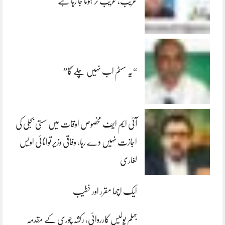
غریب، غریب تر ہوتا جا رہا ہے
“یہ سسٹم اب نہیں چلے گا”
آئی ایم ایف مخصوص اوقات میں سستی بجلی کی
اجازت نہیں دے رہا، وفاقی وزیر توانائی اویس
لغاری
ایک اچھا مقرر اور خطیب
جہلم پولیس کارروائی، رکشہ چوری کے مقدمہ