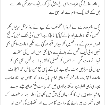
یہ واقعہ سنانے کی ضرورت اس لیے پیش آئی کہ یہ ایک موٹیوشنل واقعہ ہے
جس کے اندر ایک پیغام ہے اور سبق ہے
ایک عام ووٹر سے لے کر وزیراعظم تک کے لیےآئے روز سوشل میڈہا پر کلر
تحصیل کو یتیم لاوارث اور جانے کیا کیا کہا جاتا ہے اسمیں کوئی شک نہیں کہ شیخ
قدوس مرحوم کے بعد تحصیل کلر سیداں یتیم ہو گئی ہے لیکن لاوارث بالکل بھی
نہیں ہوئی ایک شخص کے جانے سے دنیا رکتی نہیں اللہ ان کی مغفرت
فرمائے بہت لگن سے انہوں کلر تحصیل کا نقشہ بدلا ہے لیکن ابھی بھی کلر
سیداں کی سرزمیں بہت زرخیز ہے جس کے پاس شیخ حسن ریاض محمد اعجاز بٹ
عاطف اعجاز بٹ راجہ ظفر محمود حاجی غلام ربانی بابو نور محمد وقاص حیدر شاہ صاحب
چوہدری زین العابدین اور تاجر برادری میں محمد ریاست شیخ خورشید جیسے ہیرے
بلاشبہ موجود ہیں جن کا کلر سیداں کی ترقی میں کلیدی کردار ہے اور سلیوٹ کے
قابل شخصیات ہیں اونچ نیچ سیاست کا حصہ ہے ان شخصیات کی محنت اور