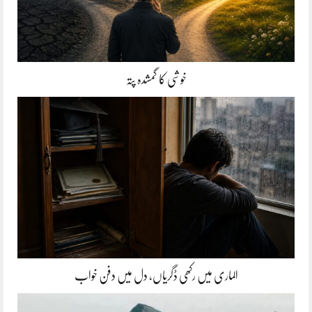
خوشی کا گمشدہ پتہ
الماری میں رکھی ڈگریاں، دل میں دفن خواب