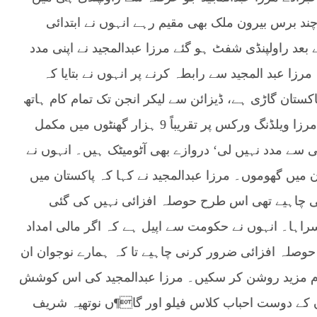
چند برس بیرون ملک بھی مقیم رہے انہوں نے ابتدائی
د راولپنڈی شفٹ ہو گئے مرزا عبدالمجید نے اپنی مدد
ڑی بنا ڈالی۔ مرزا عبد المجید سے رابطہ کرنے پر انہوں نے بتایا کہ
کستان گاڑی ہے، ڈیزائن سے لیکر انجن تک تمام کام ہاتھ
سے کیا۔ انہوں نے کہا کہ راولپنڈی شہر میں اپنی مرزا ویلڈنگ ورکس پر تقریباً 9 ہزار گھنٹوں میں مکمل
ی سے مدد نہیں لی‘ دروازے بھی آٹومیٹک ہیں۔ انہوں نے
میں گھوموں۔ مرزا عبدالمجید نے کہا کہ پاکستان میں
 چاہیے تھی اس طرح حوصلہ افزائی نہیں کی گئی
راہا۔ انہوں نے حکومت سے اپیل ہے کہ اگر مالی امداد
حوصلہ افزائی ضرور کرنی چاہیے تا کہ ہمارے نوجوان ان
 نام مزید روشن کر سکیں۔ مرزا عبدالمجید کی اس کوشش
 کے دوست احباب کلاس فیلو اور گا¶ں نوتھیہ شریف