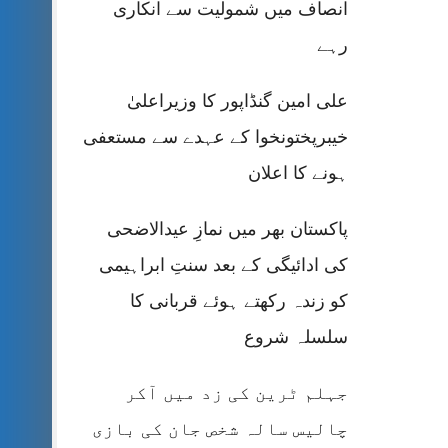
انصاف میں شمولیت سے انکاری
رہے
علی امین گنڈاپور کا وزیراعلیٰ
خیبرپختونخوا کے عہدے سے مستعفی
ہونے کا اعلان
پاکستان بھر میں نمازِ عیدالاضحی
کی ادائیگی کے بعد سنتِ ابراہیمی
کو زندہ رکھتے ہوئے قربانی کا
سلسلہ شروع
جہلم ٹرین کی زد میں آکر
چالیس سالہ شخص جان کی بازی