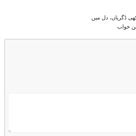
ھی ڈگریاں، دل میں
ن خواب