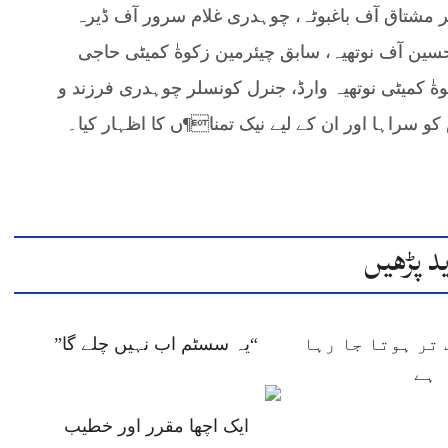
شتاق آف باغبوٹہ، چوہدری غلام سرور آف ڈیرہ
 آف نوتھیہ، سابق چیئرمین زکوةٰ کمیٹی حاجی
ٰ کمیٹی نوتھیہ وارڈ، جنرل کونسلر چوہدری فرزند و
و سراہا اور ان کے لیے نیک تمنا¶ں کا اظہار کیا۔
د پڑھیں
تر ہوتا جا رہا
“یہ سسٹم اب نہیں چلے گا”
ہے
ایک اچھا مقرر اور خطیب