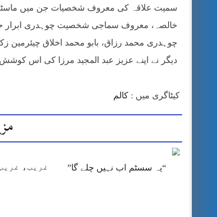
سمیت علاقہ کی معروف شخصیات جن میں ماسٹر م
خالصہ، معروف سماجی شخصیت چوہدری ابرار حسین
چوہدری محمد رزاق، بابو محمد اخلاق چیئرمین زکوة
دیگر نے اپنے عزیز عبد المجید مرزا کی اس کوشش ک
کیٹاگری میں :
کالم
مزی
غریب، غریب 
“یہ سسٹم اب نہیں چلے گا”