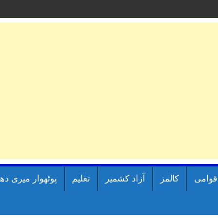
اقوامی
کالمز
آزاد کشمیر
تعلیم
پوٹھوار میری دھ