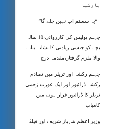
ہارگیا
“یہ سسٹم اب نہیں چلے گا”
جہلم پولیس کی کارروائی،10 سالہ
بچے کو جنسی زیادتی کا نشانہ بنانے
والا ملزم گرفتار،مقدمہ درج
جہلم رکشہ اور ٹریلر میں تصادم
رکشہ ڈرائیور اور ایک عورت زخمی
ٹریلر کا ڈرائیور فرار ہونے میں
کامیاب
وزیر اعظم شہباز شریف اور فیلڈ