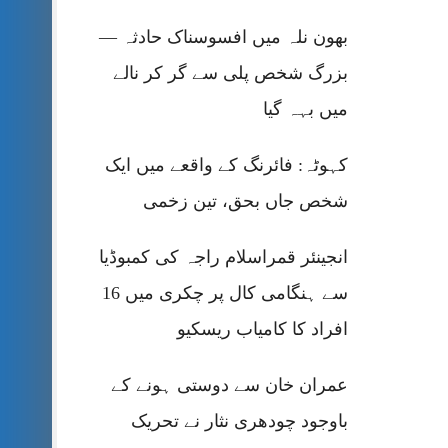
بھون نلہ میں افسوسناک حادثہ —
بزرگ شخص پلی سے گر کر نالے
میں بہہ گیا
کہوٹہ: فائرنگ کے واقعے میں ایک
شخص جاں بحق، تین زخمی
انجینئر قمراسلام راجہ کی کمبوڈیا
سے ہنگامی کال پر چکری میں 16
افراد کا کامیاب ریسکیو
عمران خان سے دوستی ہونے کے
باوجود چودھری نثار نے تحریک