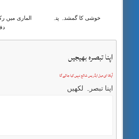
خوشی کا گمشدہ پتہ
الماری میں رک
دف
اپنا تبصرہ بھیجیں
آپکا ای میل ایڈریس شائع نہیں کیا جائے گا
اپنا تبصرہ لکھیں