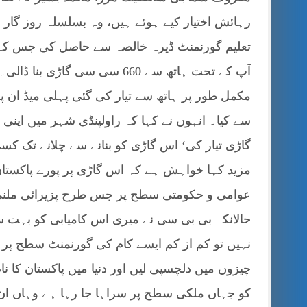
رہائش اختیار کیے ہوئے ہیں، وہ بسلسلہ روز گار 
تعلیم گورنمنٹ ڈیرہ خالصہ سے حاصل کی جس کے بع
آپ کے تحت ہاتھ سے 660 سی سی گا
مکمل طور پر ہاتھ سے تیار کی گئی پہلی میڈ ان پا
گاڑی تیار کی‘ اس گاڑی کو بنانے سے چلانے تک کس
مزید کہا خواہش ہے کہ اس گاڑی پر پورے پاکستان 
عوامی و حکومتی سطح پر جس طرح پزیرائی ملنی
حالانکہ بی بی سی نے میری اس کامیابی کو بہت س
نہیں تو کم از کم ایسے کام کی گورنمنٹ سطح پر 
چیزوں میں دلچسپی لیں اور دنیا میں پاکستان کا
کو جہاں ملکی سطح پر سراہا جا رہا ہے وہاں ان