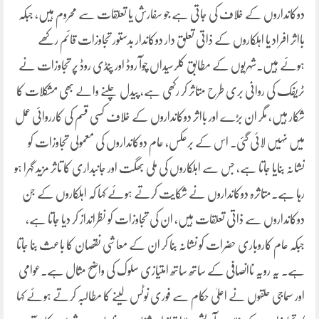
دوکانداروں کے خلاف کی جاتی ہے جو سفارش یا تعلقات سے محروم ہیں، جبکہ
بااثر افراد یا اہلکاروں کے ذاتی تعلق دار دوکاندار بدستور تجاوزات قائم رکھے
ہوئے ہیں۔شہریوں کے مطابق کلرسیداں چوآ روڈ اور پنڈی روڈ پر تجاوزات نے
ٹریفک کی روانی بری طرح متاثر کر رکھی ہے، پیدل چلنے والے بھی مشکلات کا
شکار ہیں، مگر ان بڑے اور بااثر دوکانداروں کے خلاف کسی قسم کی کارروائی عمل
میں نہیں لائی گئی۔ اس کے برعکس، عام دوکانداروں کی معمولی تجاوزات کو
نشانہ بنایا جاتا ہے، جس سے اہلکاروں کی ملی بھگت اور جانبداری کا تاثر مزید گہرا ہو
رہا ہے۔متاثرہ دوکانداروں نے شکایت کرتے ہوئے کہا کہ اہلکاروں کے جن
دوکانداروں سے ذاتی تعلقات ہیں، ان کی تجاوزات کو نظرانداز کر دیا جاتا ہے،
جبکہ عام کاروباری حضرات کو نشانہ بنا کر ان کے معاشی نقصان کا باعث بنا جاتا
ہے۔ یہ رویہ ناانصافی کے ساتھ ساتھ امتیازی سلوک کی واضح مثال ہے۔عوامی
اور سماجی حلقوں نے اعلیٰ حکام سے فوری نوٹس لینے کا مطالبہ کرتے ہوئے کہا