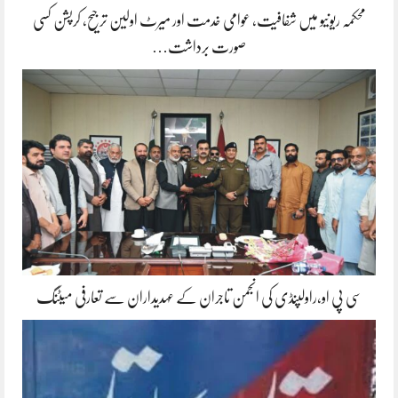
محکمہ ریونیو میں شفافیت، عوامی خدمت اور میرٹ اولین ترجیح، کرپشن کسی
صورت برداشت…
سی پی او،راولپنڈی کی انجمن تاجران کے عہدیداران سے تعارفی میٹنگ