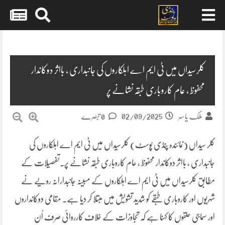
Skip
to
content
کلرسیداں میں ٹی ایم اے اہلکاروں کی جانبداری ، بااثر دوکاندار
محفوظ ، عام کاروباری طبقہ نشانے پر
02/09/2025
ملک یاسر
0 تبصرے
کلر سیداں (نمائندہ پنڈی پوسٹ) کلرسیداں میں ٹی ایم اے اہلکاروں کی
جانبداری ، بااثر دوکاندار محفوظ ، عام کاروباری طبقہ نشانے پر۔تفصیلات کے
مطابق کلرسیداں میں ٹی ایم اے اہلکاروں کے مبینہ جانبدارانہ رویے نے
شہریوں اور کاروباری طبقے کو شدید تشویش میں مبتلا کر دیا ہے۔ مقامی دوکانداروں
اور سماجی حلقوں کا کہنا ہے کہ تجاوزات کے خلاف کارروائی صرف اُن