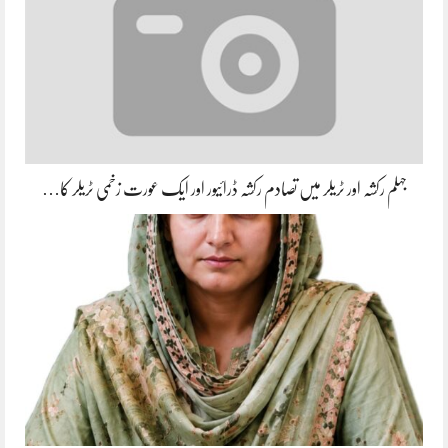
جہلم رکشہ اور ٹریلر میں تصادم رکشہ ڈرائیور اور ایک عورت زخمی ٹریلر کا…