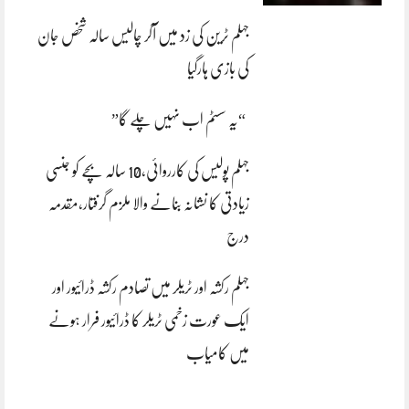
جہلم ٹرین کی زد میں آکر چالیس سالہ شخص جان
کی بازی ہارگیا
“یہ سسٹم اب نہیں چلے گا”
جہلم پولیس کی کارروائی،10 سالہ بچے کو جنسی
زیادتی کا نشانہ بنانے والا ملزم گرفتار،مقدمہ
درج
جہلم رکشہ اور ٹریلر میں تصادم رکشہ ڈرائیور اور
ایک عورت زخمی ٹریلر کا ڈرائیور فرار ہونے
میں کامیاب