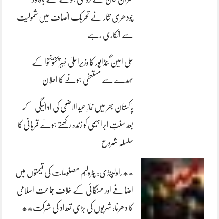
چودھری نثار نے تحریک انصاف میں شمولیت
سے انکاری رہے
علی امین گنڈاپور کا وزیراعلیٰ خیبرپختونخوا کے
عہدے سے مستعفی ہونے کا اعلان
پاکستان بھر میں نمازِ عیدالاضحی کی ادائیگی کے
بعد سنتِ ابراہیمی کو زندہ رکھتے ہوئے قربانی کا
سلسلہ شروع
**راولپنڈی: پٹرولیم مصنوعات کی قیمتوں میں
اضافے اور مہنگائی کے خلاف جماعت اسلامی
کا دھرنا، شہریوں کی بڑی تعداد کی شرکت**