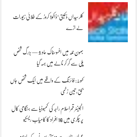
کلرسیداں ڈکیتی‘ڈاکو1 کروڑ کے طلائی زیورات
لے اڑے
بھون نلہ میں افسوسناک حادثہ — بزرگ شخص
پلی سے گر کر نالے میں بہہ گیا
کہوٹہ: فائرنگ کے واقعے میں ایک شخص جاں
بحق، تین زخمی
انجینئر قمراسلام راجہ کی کمبوڈیا سے ہنگامی کال
پر چکری میں 16 افراد کا کامیاب ریسکیو
عمران خان سے دوستی ہونے کے باوجود