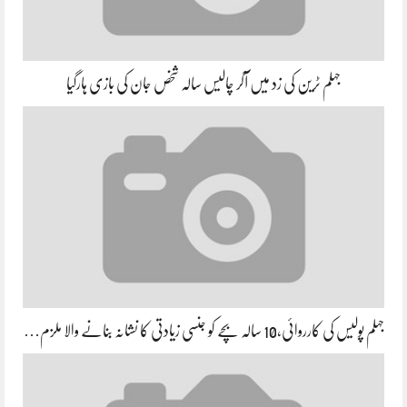
جہلم ٹرین کی زد میں آکر چالیس سالہ شخص جان کی بازی ہارگیا
جہلم پولیس کی کارروائی،10 سالہ بچے کو جنسی زیادتی کا نشانہ بنانے والا ملزم…