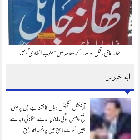
تھانہ جاتلی ،قتل اور ضرر کے مقدمہ میں مطلوب اشتہاری گرفتار
اہم خبریں
آرٹیفشل انٹلیجنس دجال کا فتنہ ہے جس پر ہمیں
فتح حاصل ہو گی،AI پر اندھے اعتماد کی وجہ سے
ہمیں خطرات لاحق ہیں پروفیسر احمد رفیق