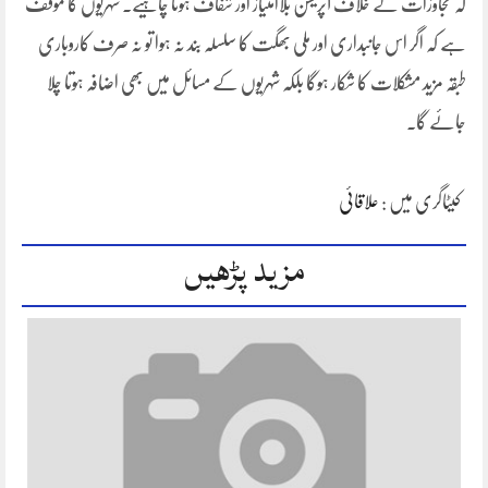
کہ تجاوزات کے خلاف آپریشن بلاامتیاز اور شفاف ہونا چاہیے۔ شہریوں کا مؤقف
ہے کہ اگر اس جانبداری اور ملی بھگت کا سلسلہ بند نہ ہوا تو نہ صرف کاروباری
طبقہ مزید مشکلات کا شکار ہوگا بلکہ شہریوں کے مسائل میں بھی اضافہ ہوتا چلا
جائے گا۔
کیٹاگری میں :
علاقائی
مزید پڑھیں