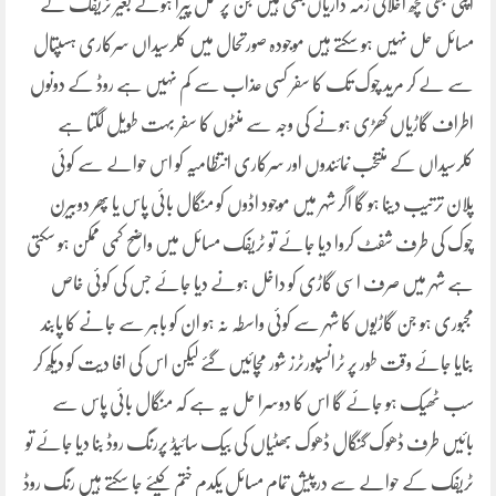
اپنی بھی کچھ اخلاقی زمہ داریاں بنتی ہیں جن پر عمل پیرا ہوئے بغیر ٹریفک کے
مسائل حل نہیں ہو سکتے ہیں موجودہ صورتحال میں کلرسیداں سرکاری ہسپتال
سے لے کر مرید چوک تک کا سفر کسی عذاب سے کم نہیں ہے روڈ کے دونوں
اطراف گاڑیاں کھڑی ہونے کی وجہ سے منٹوں کا سفر بہت طویل لگتا ہے
کلرسیداں کے منتخب نمائندوں اور سرکاری انتظامیہ کو اس حوالے سے کوئی
پلان ترتیب دینا ہو گا اگر شہر میں موجود اڈوں کو منگال بائی پاس یا پھر دوبیرن
چوک کی طرف شفٹ کروا دیا جائے تو ٹریفک مسائل میں واضح کمی ممکن ہو سکتی
ہے شہر میں صرف اسی گاڑی کو داخل ہونے دیا جائے جس کی کوئی خاص
مجبوری ہو جن گاڑیوں کا شہر سے کوئی واسطہ نہ ہو ان کو باہر سے جانے کا پابند
بنایا جائے وقت طور پر ٹرانسپورٹرز شور مچائیں گئے لیکن اس کی افا دیت کو دیکھ کر
سب ٹھیک ہو جائے گا اس کا دوسرا حل یہ ہے کہ منگال بائی پاس سے
بائیں طرف ڈھوک گنگال ڈھوک بھٹیاں کی بیک سائیڈ پررنگ روڈ بنا دیا جائے تو
ٹریفک کے حوالے سے درپیش تمام مسائل یکدم ختم کیئے جا سکتے ہیں رنگ روڈ