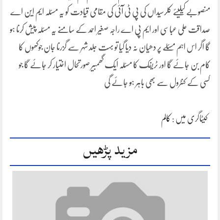
منصوبے کیلیئے کلرسیداں کی پی ٹی آئی کی مقامی قیادت کو یہ مسئلہ ایم این اے
صداقت علی عباسی اور ایم پی اے راجہ صغیر احمد کے سامنے یہ مسئلہ پیش کرنا ہو
گا اگر اس اہم مسئلے پر دھیان نہ دیا گیا تو بہت جلد شہر سے گزرنا جان جوکھوں کا
کام بن جائے گا اور ٹریفک کا مسئلہ ایک گھمبیر صورتحال اختیار کر جائے گا جو
کسی کے کنٹرول سے بھی باہر ہو جائے گی
کیٹاگری میں :
کالم
مزید پڑھیں