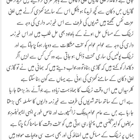
جاتی ہے دکاندار اپنی گاڑیاں اپنی دکانوں کے باہر کھڑی کر دیتے ہیں خریدار اپنی
گاڑیاں جس دکان سے کچھ خریدنا ہو بلکل اس کے سامنے کھڑی کرنے میں اپنی
عزت نفس سمجھتے ہیں شہریوں کی طرف سے اس غیر زمہ داری کی وجہ سے
ٹریفک کے مسائل حل ہونے کے باوجود بھی حل طلب ہیں اور اس غیر زمہ
داری کی وجہ سے عوام عوام کو سخت مشکلات سے دوچار ہونا پڑجاتا ہے اور
ٹریفک پولیس کی ساری محنت ذائل ہو جاتی ہے وہ کس کس سے لڑیں اگر
دکاندار کو کہتے ہیں کہ گاڑی ہٹاؤ تو وہ جواب دیتے ہیں کہ بھائی میں نے تو گاڑی
اپنی دکان کے سامنے کھڑی کی ہوئی ہے یہاں سے کون ہٹا سکتا ہے
کلرسیداں میں اس وقت ٹریفک کا بھاؤ بہت زیادہ ہے جو آئے روز بڑھتا جا رہا
ہے اس کے ساتھ ساتھ شہریوں کی طرف سے غیر زمہ داریوں کا سلسلہ بھی بڑھتا
جا رہا ہے جس سے عام عوام پبلک ٹرانسپورٹ اور خاص طور پر ایسی ایمبولینسز جو
مریضوں کو ایمریجنسی میں پہنچا رہی ہوتی ہیں کو سخت دقت کا سامنا کرنا پڑتا ہے
جہاں پر ٹریفک کے مسائل میں اضافہ کی اور بھی بہت سی وجوہات موجود ہیں