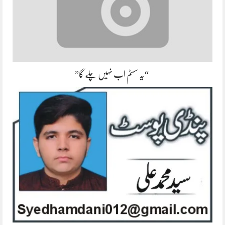
“یہ سسٹم اب نہیں چلے گا”