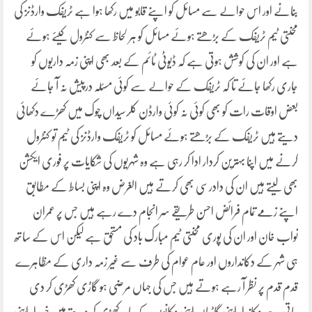
بنانے اور اس حوالے سے مسائل کو اپنے قابو میں رکھا ہوا ہے ٹریفک وارڈنز کی
محنتی ٹیم ٹریفک کے بڑھتے ہوئے مسائل کو ہر لحاظ سے کنٹرول کیئے ہوئے
ہے اور ان کی کوشش ہوتی ہے کہ ڈیوٹی ٹائم کے بعد بھی اپنی زمہ داریوں کو
جاری رکھا جائے تا کہ ٹریفک کے حوالے سے کوئی مسئلہ درپیش نہ آ جائے
بعض اوقات رات کو بھی کوئی نہ کوئی وارڈن کلرسیداں چوک میں کھڑے دکھائی
دیتے ہیں ٹریفک کے بڑھتے ہوئے مسائل کو ٹریفک وارڈنز کی ٹیم تو کنٹرول
کرنے میں اپنا بہترین کردار ادا کر رہی ہے وہ شہریوں کی شکایات پر فوری ایکشن
بھی لیتے ہیں ان کی دادرسی بھی کرتے ہیں الغرض وہ اپنی بساط کے مطابق
اپنے زمے تمام فرائض احسن طریقے سر انجام دے رہے ہیں جس پر عمران
نواب خان اور ان کی پوری محنتی ٹیم مبارک باد کی مستحق ہے لیکن اس کے ساتھ
ہی شہر کے دکانداروں اور عام عوام کی طرف سے غیر زمہ داری کے مظاہرے
قدم قدم پر نظر آ رہے ہوتے ہیں جس کی جہاں مرضی ہو گاڑی کھڑی کر دی