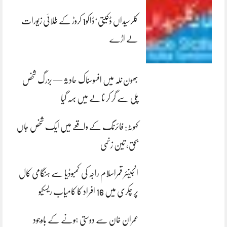
کلرسیداں ڈکیتی‘ڈاکو1 کروڑ کے طلائی زیورات
لے اڑے
بھون نلہ میں افسوسناک حادثہ — بزرگ شخص
پلی سے گر کر نالے میں بہہ گیا
کہوٹہ: فائرنگ کے واقعے میں ایک شخص جاں
بحق، تین زخمی
انجینئر قمراسلام راجہ کی کمبوڈیا سے ہنگامی کال
پر چکری میں 16 افراد کا کامیاب ریسکیو
عمران خان سے دوستی ہونے کے باوجود