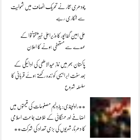
چودھری نثار نے تحریک انصاف میں شمولیت
سے انکاری رہے
علی امین گنڈاپور کا وزیراعلیٰ خیبرپختونخوا کے
عہدے سے مستعفی ہونے کا اعلان
پاکستان بھر میں نمازِ عیدالاضحی کی ادائیگی کے
بعد سنتِ ابراہیمی کو زندہ رکھتے ہوئے قربانی کا
سلسلہ شروع
**راولپنڈی: پٹرولیم مصنوعات کی قیمتوں میں
اضافے اور مہنگائی کے خلاف جماعت اسلامی
کا دھرنا، شہریوں کی بڑی تعداد کی شرکت**