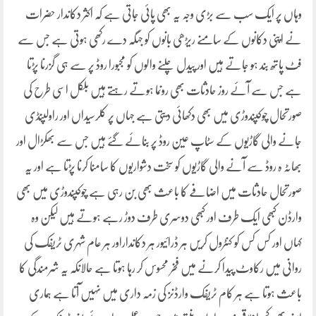
وہاں پر ایک سب سے بڑی وجہ یہ بھی پائی جاتی ہے کہ اکثر دکاندار حضرات
نے اپنی دکانوں کے سامنے ریڑھی بانوں کو جہگہ دے رکھی ہوتی ہے جس سے
فٹ پاتھ بند ہو جاتے ہیں اور پیدل چلنے والوں کو مجبورا روڈ پر سے ہی گزرنا پڑتا
ہے جس سے آئے روز حادثات بھی رونما ہوتے رہتے ہیں بلکل اسی طرح کی
صورتحال چوکپندوڑی میں بھی دکھائی دیتی ہے جہاں پر کلرسیداں اور راولپنڈی
جانے والی گاڑیوں کے سٹاپ عین روڈ پر بنائے گئے ہیں جس سے بھکڑال اور
بھاٹہ ہ روڈ سے آنے والی گاڑیوں کو سخت دشواریوں کا سامنا کرنا پڑتا ہے اور یہ
صورتحال حادثات میں اضافے کا باعث بھی بن رہی ہے چوکپندوڑی میں بھی
وارڈن کبھی ایک طرف اور کبھی دوسری طرف دوڑ رہے ہوتے ہیں لیکن وہ
کہاں اور کس کس کو کنٹرول کریں ہر ڈرائیور ہر دکانداراور ہر عام شہری ٹریفک کی
روانی میں رکاوٹ پیدا کرنے میں فخر محسوس کر رہا ہوتا ہے حالانکہ یہ شرمندگی کا
باعث ہوتا ہے ہر کام ٹریفک وارڈنز کی زمہ داری میں نہیں آتا ہے ہماری