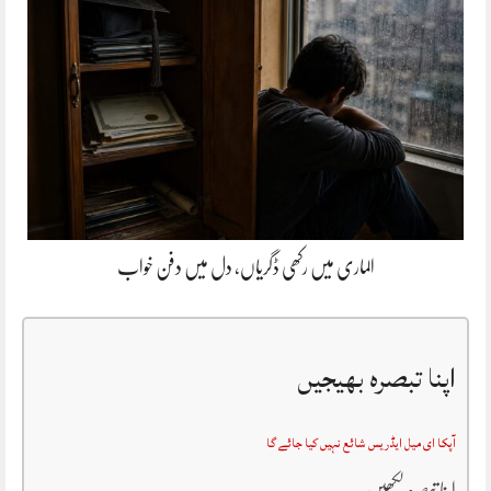
الماری میں رکھی ڈگریاں، دل میں دفن خواب
اپنا تبصرہ بھیجیں
آپکا ای میل ایڈریس شائع نہیں کیا جائے گا
اپنا تبصرہ لکھیں