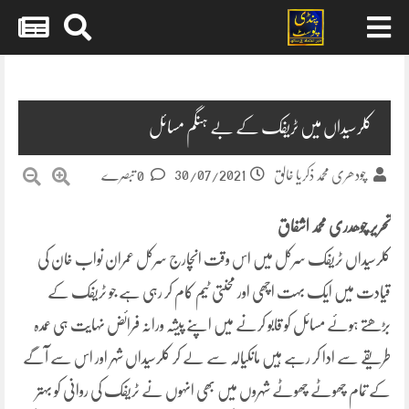
Skip
to
content
کلرسیداں میں ٹریفک کے بے ہنگم مسائل
30/07/2021
چودھری محمد ذکریا خالق
0 تبصرے
تحریر چوھدری محمد اشفاق
کلرسیداں ٹریفک سرکل میں اس وقت انچارج سرکل عمران نواب خان کی
قیادت میں ایک بہت اچھی اور محنتی ٹیم کام کر رہی ہے جو ٹریفک کے
بڑھتے ہوئے مسائل کو قابو کرنے میں اپنے پیشہ ورانہ فرائض نہایت ہی عمدہ
طریقے سے ادا کر رہے ہیں مانکیالہ سے لے کر کلرسیداں شہر اور اس سے آگے
کے تمام چھوٹے چھوٹے شہروں میں بھی انہوں نے ٹریفک کی روانی کو بہتر