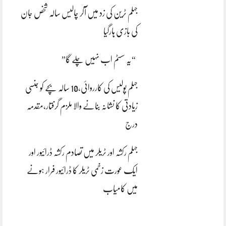
جہلم ٹرین کی زد میں آکر چالیس سالہ شخص جان
کی بازی ہارگیا
“یہ سسٹم اب نہیں چلے گا”
جہلم پولیس کی کارروائی،10 سالہ بچے کو جنسی
زیادتی کا نشانہ بنانے والا ملزم گرفتار،مقدمہ
درج
جہلم رکشہ اور ٹریلر میں تصادم رکشہ ڈرائیور اور
ایک عورت زخمی ٹریلر کا ڈرائیور فرار ہونے
میں کامیاب