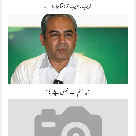
غریب، غریب تر ہوتا جا رہا ہے
“یہ سسٹم اب نہیں چلے گا”