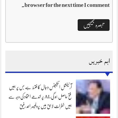
browser for the next time I comment.
اہم خبریں
آرٹیفشل انٹلیجنس دجال کا فتنہ ہے جس پر ہمیں
فتح حاصل ہو گی،AI پر اندھے اعتماد کی وجہ سے
ہمیں خطرات لاحق ہیں پروفیسر احمد رفیق