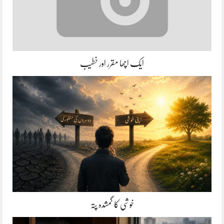
ایک اچھا مقرر اور خطیب
خوشی کا گمشدہ پتہ