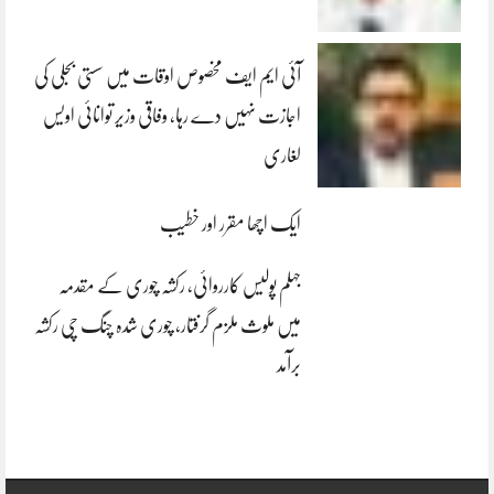
آئی ایم ایف مخصوص اوقات میں سستی بجلی کی
اجازت نہیں دے رہا، وفاقی وزیر توانائی اویس
لغاری
ایک اچھا مقرر اور خطیب
جہلم پولیس کارروائی، رکشہ چوری کے مقدمہ
میں ملوث ملزم گرفتار، چوری شدہ چنگ چی رکشہ
برآمد