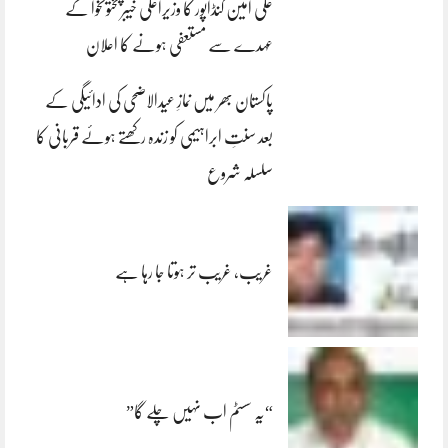
علی امین گنڈاپور کا وزیراعلیٰ خیبرپختونخوا کے
عہدے سے مستعفی ہونے کا اعلان
پاکستان بھر میں نمازِ عیدالاضحی کی ادائیگی کے
بعد سنتِ ابراہیمی کو زندہ رکھتے ہوئے قربانی کا
سلسلہ شروع
غریب، غریب تر ہوتا جا رہا ہے
“یہ سسٹم اب نہیں چلے گا”