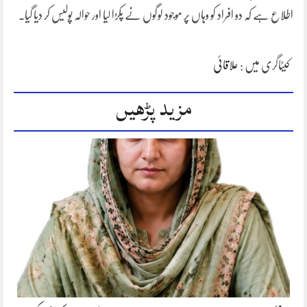
اطلاع ہے کہ دو افراد کو وہاں پر موجود لوگوں نے پکڑا لیا اور حوالہ پولیس کر دیا گیا.
کیٹاگری میں :
علاقائی
مزید پڑھیں