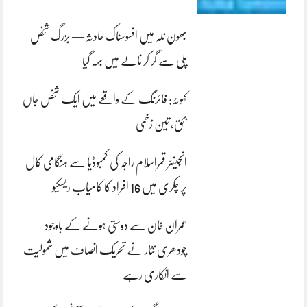
بھون نلہ میں افسوسناک حادثہ — بزرگ شخص
پلی سے گر کر نالے میں بہہ گیا
کہوٹہ: فائرنگ کے واقعے میں ایک شخص جاں
بحق، تین زخمی
انجینئر قمراسلام راجہ کی کمبوڈیا سے ہنگامی کال
پر چکری میں 16 افراد کا کامیاب ریسکیو
عمران خان سے دوستی ہونے کے باوجود
چودھری نثار نے تحریک انصاف میں شمولیت
سے انکاری رہے