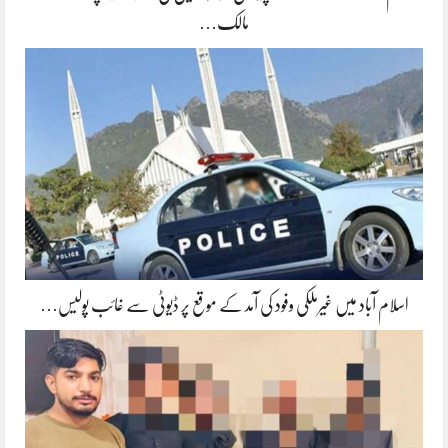
مالک…
اسلام آباد میں غیرملکی وفود کی آمد کے موقع پر ڈیوٹی سے غائب پولیس…