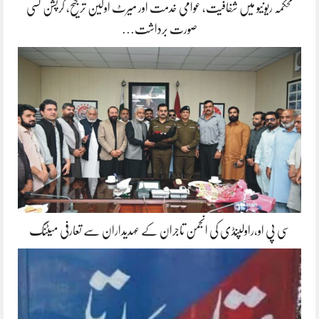
محکمہ ریونیو میں شفافیت، عوامی خدمت اور میرٹ اولین ترجیح، کرپشن کسی
صورت برداشت…
سی پی او،راولپنڈی کی انجمن تاجران کے عہدیداران سے تعارفی میٹنگ