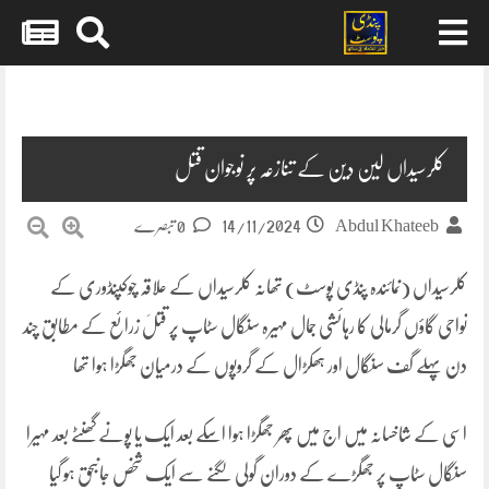
Skip
to
content
کلرسیداں لین دین کے تنازعہ پر نوجوان قتل
14/11/2024
Abdul Khateeb
0 تبصرے
کلرسیداں (نمائندہ پنڈی پوسٹ) تھانہ کلرسیداں کے علاقہ چوکپنڈوری کے
نواحی گاؤں گرمالی کا رہائشی جمال مہیرہ سنگال سٹاپ پر قتلَ زرائع کے مطابق چند
دن پہلے گف سنگال اور ہھکڑال کے گروپوں کے درمیان جھگڑا ہوا تھا
اسی کے شاخسانہ میں اج میں پھر جھگڑا ہوا اسکے بعد ایک یا پونے گھنٹے بعد مہیرا
سنگال سٹاپ پر جھگڑے کے دوران گولی لگنے سے ایک شخص جانبحق ہو گیا