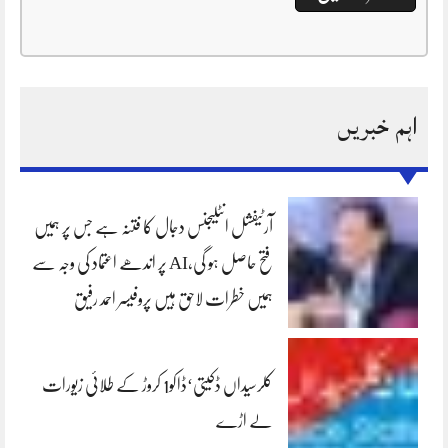
اہم خبریں
آرٹیفشل انٹلیجنس دجال کا فتنہ ہے جس پر ہمیں
فتح حاصل ہو گی،AI پر اندھے اعتماد کی وجہ سے
ہمیں خطرات لاحق ہیں پروفیسر احمد رفیق
کلرسیداں ڈکیتی‘ڈاکو1 کروڑ کے طلائی زیورات
لے اڑے