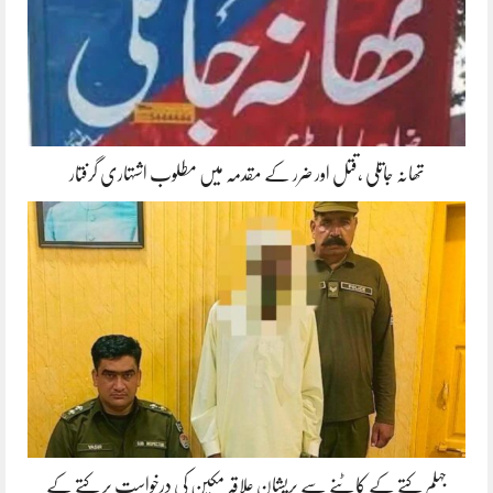
تھانہ جاتلی ،قتل اور ضرر کے مقدمہ میں مطلوب اشتہاری گرفتار
جہلم کتے کے کاٹنے سے پریشان علاقہ مکین کی درخواست پر کتے کے