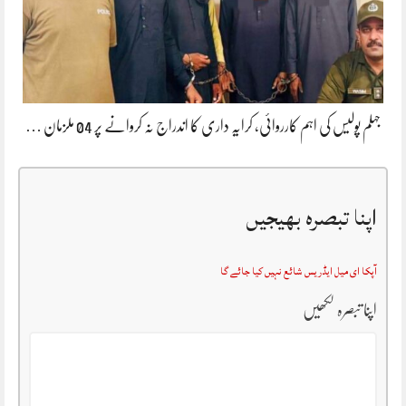
جہلم پولیس کی اہم کارروائی، کرایہ داری کا اندراج نہ کروانے پر 04 ملزمان …
اپنا تبصرہ بھیجیں
آپکا ای میل ایڈریس شائع نہیں کیا جائے گا
اپنا تبصرہ لکھیں