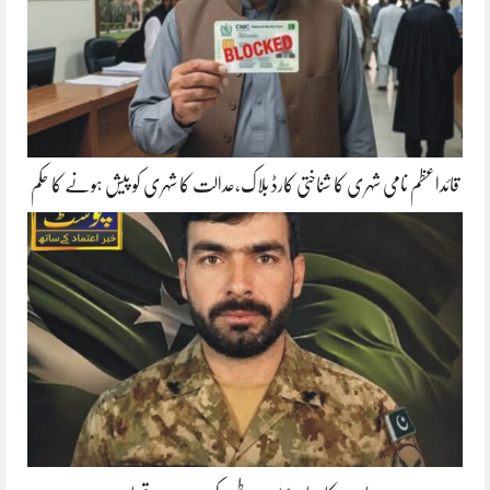
قائداعظم نامی شہری کا شناختی کارڈ بلاک،عدالت کا شہری کو پیش ہونے کا حکم