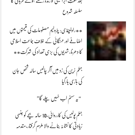
بعد سنتِ ابراہیمی کو زندہ رکھتے ہوئے قربانی کا
سلسلہ شروع
**راولپنڈی: پٹرولیم مصنوعات کی قیمتوں میں
اضافے اور مہنگائی کے خلاف جماعت اسلامی
کا دھرنا، شہریوں کی بڑی تعداد کی شرکت**
جہلم ٹرین کی زد میں آکر چالیس سالہ شخص جان
کی بازی ہارگیا
“یہ سسٹم اب نہیں چلے گا”
جہلم پولیس کی کارروائی،10 سالہ بچے کو جنسی
زیادتی کا نشانہ بنانے والا ملزم گرفتار،مقدمہ