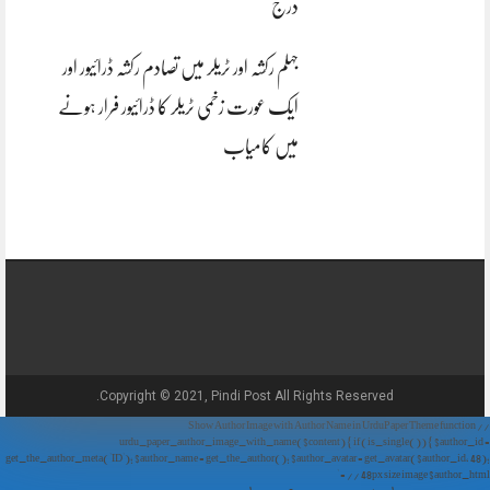
درج
جہلم رکشہ اور ٹریلر میں تصادم رکشہ ڈرائیور اور
ایک عورت زخمی ٹریلر کا ڈرائیور فرار ہونے
میں کامیاب
Copyright © 2021, Pindi Post All Rights Reserved.
// Show Author Image with Author Name in UrduPaper Theme function
urdu_paper_author_image_with_name($content) { if (is_single()) { $author_id =
get_the_author_meta('ID'); $author_name = get_the_author(); $author_avatar = get_avatar($author_id, 48);
// 48px size image $author_html = '