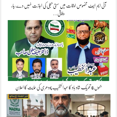
آئی ایم ایف مخصوص اوقات میں سستی بجلی کی اجازت نہیں دے رہا،
وفاقی…
جموں 6 تحریک شاد باد کا عبدالخطیب چودھری کی حمایت کا اعلان