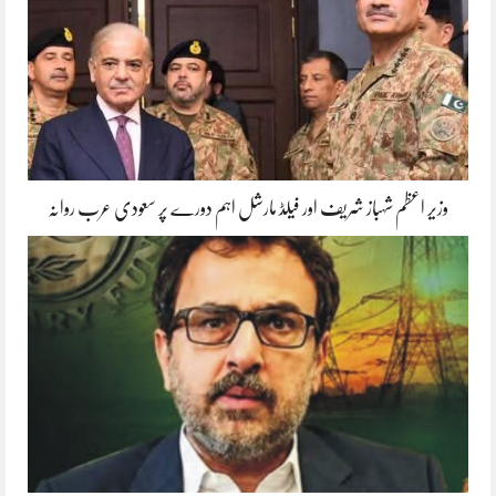
وزیر اعظم شہباز شریف اور فیلڈ مارشل اہم دورے پر سعودی عرب روانہ