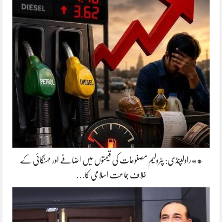
**راولپنڈی: پٹرولیم مصنوعات کی قیمتوں میں اضافے اور مہنگائی کے
خلاف جماعت اسلامی کا…