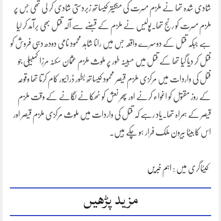
شادی شدہ تھا نے ملزم مسرت کی منگیتر کیساتھ زبردستی شادی کر لی تھی جس پر
ملزم مسرت کو رنج تھا۔پولیس نے ملزم کے قبضے سے آلہ قتل بھی برآمد کر لیا
ہے جبکہ قتل کے دوسرے واقعہ جس میں رانا شاہد محمود نامی دودھ دہی فروش کو
قتل کر دیا گیا تھا کے قتل میں مبینہ طور پر ملوث ملزم عثمان سکنہ مرزا کمبیلی جو
قتل کی واردات میں مرکزی ملزم قیصر محمود کیساتھ بطور ڈرائیور کام کرتا تھا وقوعہ
کے روز مقتول کو اغواء کرنے اور پھر نعش کو ٹھکانے لگانے کے وقت ملزم
قیصر کے ہمراہ تھا۔یاد رہے کہ قتل کی واردات میں ملوث مرکزی ملزم قیصر اور
اس کا بیٹا بیرون ملک فرار ہو چکے ہیں۔
کیٹاگری میں :
اہم خبریں
مزید پڑھیں