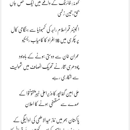
کہوٹہ: فائرنگ کے واقعے میں ایک شخص جاں
بحق، تین زخمی
انجینئر قمراسلام راجہ کی کمبوڈیا سے ہنگامی کال
پر چکری میں 16 افراد کا کامیاب ریسکیو
عمران خان سے دوستی ہونے کے باوجود
چودھری نثار نے تحریک انصاف میں شمولیت
سے انکاری رہے
علی امین گنڈاپور کا وزیراعلیٰ خیبرپختونخوا کے
عہدے سے مستعفی ہونے کا اعلان
پاکستان بھر میں نمازِ عیدالاضحی کی ادائیگی کے