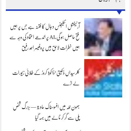
آرٹیفشل انٹلیجنس دجال کا فتنہ ہے جس پر ہمیں
فتح حاصل ہو گی،AI پر اندھے اعتماد کی وجہ سے
ہمیں خطرات لاحق ہیں پروفیسر احمد رفیق
کلرسیداں ڈکیتی‘ڈاکو1 کروڑ کے طلائی زیورات
لے اڑے
بھون نلہ میں افسوسناک حادثہ — بزرگ شخص
پلی سے گر کر نالے میں بہہ گیا