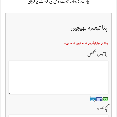
چارسدہ کا بہادر سپوت وطن کی حرمت پر قربان
اپنا تبصرہ بھیجیں
آپکا ای میل ایڈریس شائع نہیں کیا جائے گا
اپنا تبصرہ لکھیں
آپکا نام
*