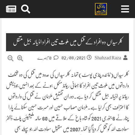
Skip
to
content
کلرسیداں دو افراد کے قتل میں ملوث تین افراد اڈیالہ جیل منتقل
02/08/2021
Shahzad Raza
0 تبصرے
کلر سیداں(نمائندہ پنڈی پوسٹ)تھانہ کلر سیداں کی حدود میں قتل کی دو مختلف
وارداتوں میں ملوث تین افراد کا جسمانی ریمانڈ مکمل ہونے کے بعد انہیں جوڈیشل
ریمانڈ پر اڈیالہ جیل منتقل کر دیا ہے۔دوران تفتیش ملزمان نے قتل کی وارداتوں
کا اعتراف بھی کر لیا ہے۔ملزمان مصائب حسین اور مسرت حسین سکنائے پارا
چنار نے 6 جنوری 2021 کو شاہ باغ کے علاقے میں 60 سالہ ملیشیئن پلٹ ڈاکٹر
سعادت اللہ کو قتل کر دیا گیا تھا۔2007 میں مقتول سعادت اللہ جو پہلے بھی