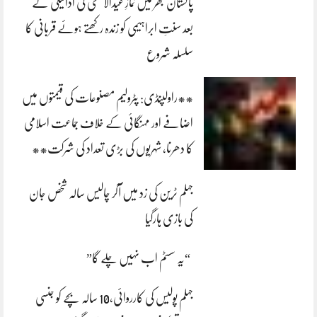
پاکستان بھر میں نمازِ عیدالاضحی کی ادائیگی کے
بعد سنتِ ابراہیمی کو زندہ رکھتے ہوئے قربانی کا
سلسلہ شروع
**راولپنڈی: پٹرولیم مصنوعات کی قیمتوں میں
اضافے اور مہنگائی کے خلاف جماعت اسلامی
کا دھرنا، شہریوں کی بڑی تعداد کی شرکت**
جہلم ٹرین کی زد میں آکر چالیس سالہ شخص جان
کی بازی ہارگیا
“یہ سسٹم اب نہیں چلے گا”
جہلم پولیس کی کارروائی،10 سالہ بچے کو جنسی