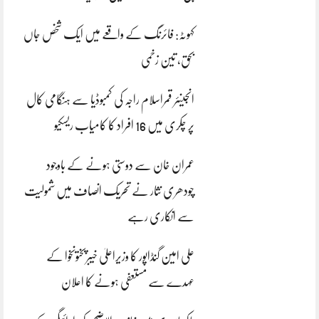
کہوٹہ: فائرنگ کے واقعے میں ایک شخص جاں
بحق، تین زخمی
انجینئر قمراسلام راجہ کی کمبوڈیا سے ہنگامی کال
پر چکری میں 16 افراد کا کامیاب ریسکیو
عمران خان سے دوستی ہونے کے باوجود
چودھری نثار نے تحریک انصاف میں شمولیت
سے انکاری رہے
علی امین گنڈاپور کا وزیراعلیٰ خیبرپختونخوا کے
عہدے سے مستعفی ہونے کا اعلان