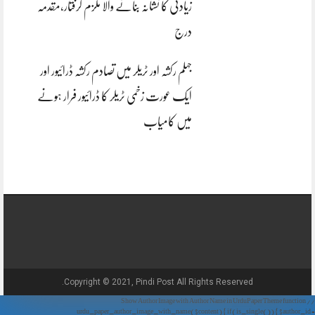
زیادتی کا نشانہ بنانے والا ملزم گرفتار،مقدمہ
درج
جہلم رکشہ اور ٹریلر میں تصادم رکشہ ڈرائیور اور
ایک عورت زخمی ٹریلر کا ڈرائیور فرار ہونے
میں کامیاب
Copyright © 2021, Pindi Post All Rights Reserved.
// Show Author Image with Author Name in UrduPaper Theme function
urdu_paper_author_image_with_name($content) { if (is_single()) { $author_id =