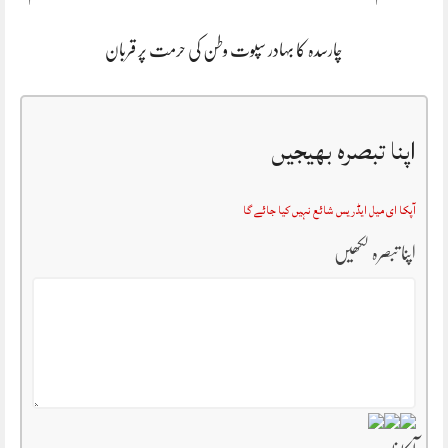
چارسدہ کا بہادر سپوت وطن کی حرمت پر قربان
اپنا تبصرہ بھیجیں
آپکا ای میل ایڈریس شائع نہیں کیا جائے گا
اپنا تبصرہ لکھیں