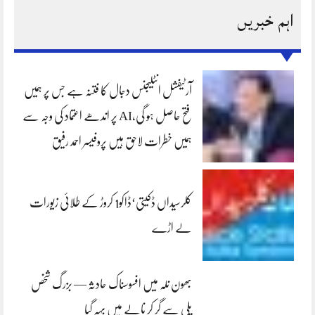
اہم خبریں
آرٹیفشل انٹلیجنس دجال کا فتنہ ہے جس پر ہمیں
فتح حاصل ہو گی،AI پر اندھے اعتماد کی وجہ سے
ہمیں خطرات لاحق ہیں پروفیسر احمد رفیق
کلرسیداں ڈکیتی‘ڈاکو1 کروڑ کے طلائی زیورات
لے اڑے
بھون نلہ میں افسوسناک حادثہ — بزرگ شخص
پلی سے گر کر نالے میں بہہ گیا