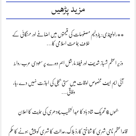
مزید پڑھیں
**راولپنڈی: پٹرولیم مصنوعات کی قیمتوں میں اضافے اور مہنگائی کے
خلاف جماعت اسلامی کا…
وزیر اعظم شہباز شریف اور فیلڈ مارشل اہم دورے پر سعودی عرب روانہ
آئی ایم ایف مخصوص اوقات میں سستی بجلی کی اجازت نہیں دے رہا،
وفاقی…
جموں 6 تحریک شاد باد کا عبدالخطیب چودھری کی حمایت کا اعلان
قائداعظم نامی شہری کا شناختی کارڈ بلاک،عدالت کا شہری کو پیش ہونے کا حکم