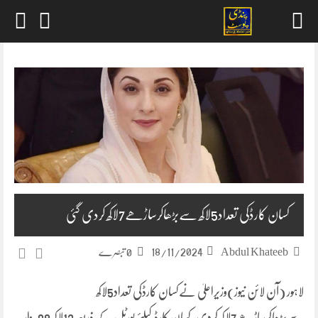
Skip
to
content
کسان کارڈکی تعداد5لاکھ سےبڑھاکرساڑھے7لاکھ کردی گئی
18/11/2024
Abdul Khateeb
0 تبصرے
لاہور (آن لائن نیوز)وزیراعلیٰ نےکسان کارڈکی تعداد5لاکھ
سےبڑھاکرساڑھے7لاکھ کردی، کسان کارڈ کیلئے پورٹل کے ذریعہ 12لاکھ 89ہزار