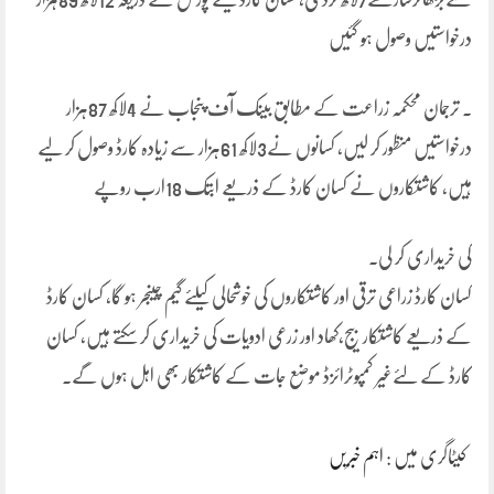
درخواستیں وصول ہو گئیں
۔ ترجمان محکمہ زراعت کے مطابق بینک آف پنجاب نے 4لاکھ 87ہزار
درخواستیں منظور کر لیں، کسانوں نے3لاکھ 61ہزار سے زیادہ کارڈ وصول کر لیے
ہیں، کاشتکاروں نے کسان کارڈ کے ذریعے ابتک 18ارب روپے
کی خریداری کر لی.
کسان کارڈ زراعی ترقی اور کاشتکاروں کی خوشحالی کیلئے گیم چینجر ہو گا، کسان کارڈ
کے ذریعے کاشتکار بیج،کھاد اور زرعی ادویات کی خریداری کر سکتے ہیں، کسان
کارڈ کے لئےغیر کمپوٹرائزڈ موضع جات کے کاشتکار بھی اہل ہوں گے۔
کیٹاگری میں :
اہم خبریں