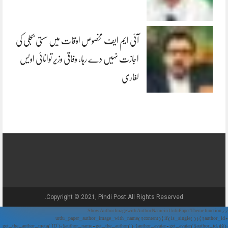
آئی ایم ایف مخصوص اوقات میں سستی بجلی کی
اجازت نہیں دے رہا، وفاقی وزیر توانائی اویس
لغاری
Copyright © 2021, Pindi Post All Rights Reserved.
// Show Author Image with Author Name in UrduPaper Theme function
urdu_paper_author_image_with_name($content) { if (is_single()) { $author_id =
get_the_author_meta('ID'); $author_name = get_the_author(); $author_avatar = get_avatar($author_id, 48);