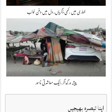
الماری میں رکھی ڈگریاں، دل میں دفن خواب
پیشہ ور گداگر ،ایک معاشرتی ناسور
اپنا تبصرہ بھیجیں