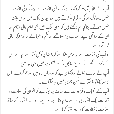
آپ نے عملاً یہ ثابت کر دکھایا ہے کہ خدا کی طاقت سے بڑھ کر کوئی طاقت
نہیں۔ جو لوگ خدا کی خاطر قیام کرتے ہیں، وہ میدانِ جنگ میں حواس باختہ
نہیں ہوتے۔ چنانچہ ہم دیکھتے ہیں کہ عین جنگ میں بھی امام عالی مقام اور
ان کے ساتھی اپنے اعصاب پر مسلط تھے اور نظم و ضبط کے ساتھ معرکہ آرائی
کرتے رہے۔
*آپ کی شہادت سے یہ درس ملتا ہے کہ جو خدا پر توکل کرتا ہے، چاہے اس
کے ٹکڑے ٹکڑے کر دیئے جائیں، اُسے شکست نہیں دی جا سکتی۔
آپ نے سارے زمانے کو دکھا دیا ہے کہ جو خدا کی راہ میں سر خم کر دے، اس
کا سر کاٹا تو جا سکتا ہے لیکن جھکایا نہیں جا سکتا ہے۔
آپ کے خطبات و فرمودات سے صاف پتہ چلتا ہے کہ انسان کی سعادت و
شقاوت ایک اختیاری امر ہے، جو چاہتا ہے وہ اپنے ارادے و اختیار کے ساتھ
سعادت یا شقاوت کا راستہ اختیار کرتا ہے۔