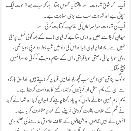
آپ کے شوقِ شہادت سے واقعتاً یہ محسوس ہوتا ہے کہ حیات بعد از موت ایک
سچائی ہے اور شہادت سب سے بڑی سعادت ہے۔
آپ کی شہادت سراسر ایمان کی حقانیت کو ثابت کرتی ہے۔
میدانِ کربلا سے ہمیں یہ درس ملتا ہے کہ ایمان لانے کے بعد کوئی نسل پرستی
نہیں ہے۔ جو خدا پر ایمان لایا اور اس کی راہ میں شہید ہوا، وہ عربی ہو یا عجمی،
رومی ہو یا ایرانی، حبشی ہو یا قریشی، اس کے مقام و مرتبے کو کوئی دوسرا نہیں
پہنچ سکتا۔
جو لوگ اپنا تن من دھن سب کچھ راہِ خدا میں قربان کر دیتے ہیں، خدا اپنی بارگاہ
سے ان کے نام، مشن اور قربانیوں کو زندہ رکھنے کا بندوبست کر دیتا ہے۔
چہلمِ امام حسینؑ منانے والوں کو یہ یاد رکھنا چاہیئے کہ اسیرانِ کربلا اور شہدائے کربلا
ؑنے ظلم کے خلاف بغاوت کو دینی فریضے کے طور پر متعارف کرایا ہے۔
انہوں نے ہمیں ظالموں اور شیطانوں کے خلاف خاموش نہ رہنے کی تعلیم دی