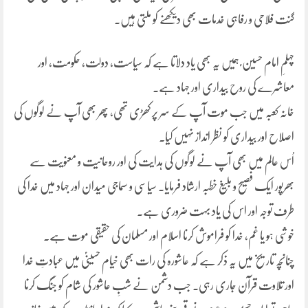
گنت فلاحی و رفاہی خدمات بھی دیکھنے کو ملتی ہیں۔
چہلمِ امام حسین ؑ ہمیں یہ بھی یاد دلاتا ہے کہ سیاست، دولت، حکومت، اور
معاشرے کی روح بیداری اور جہاد ہے۔
خانہ کعبہ میں جب موت آپ کے سر پر کھڑی تھی، پھر بھی آپ نے لوگوں کی
اصلاح اور بیداری کو نظر انداز نہیں کیا۔
اُس عالم میں بھی آپ نے لوگوں کی ہدایت کی اور روحانیت و معنویت سے
بھرپور ایک فصیح و بلیغ خطبہ ارشاد فرمایا۔ سیاسی و سماجی میدان اور جہاد میں خدا کی
طرف توجہ اور اس کی یاد بہت ضروری ہے۔
خوشی ہو یا غم، خدا کو فراموش کرنا اسلام اور مسلمان کی حقیقی موت ہے۔
چنانچہ تاریخ میں یہ ذکر ہے کہ عاشورہ کی رات بھی خیام حسینیؑ میں عبادتِ خدا
اور تلاوت قرآن جاری رہی۔ جب دشمن نے شبِ عاشور کی شام کو جنگ کرنا