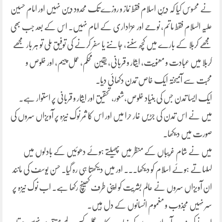
نے محسوس کیا کہ دینِ اسلام فقط نماز و روزے تک محدود دین نہیں اور امام حسین
علیہ السلام فقط ماتم، نوحے اور عزاداری کے امام نہیں۔ اس کے بعد جب بھی
مجھے کربلا کے بارے میں کچھ سننے، جاننے یا سفر کرنے کی توفیق ملی تو ہر بار مجھے
کربلا میں عبادت و معنویت، ایثار و قربانی، یقین محکم، عمل پیہم، اور خلوص و
محبت سے آمیختہ ایک خاص تمدن دکھائی دیا۔
ایک ایسا تمدن جس کی بنیاد خلوص،شعور، تحقیق اور ایثار و قربانی پر استوار ہے۔
میں نے اس تمدن کی جڑیں غار حرا میں اور اس کا ثمر نوک نیزہ پر آویزاں سروں کی
صورت میں دیکھا۔
میں نے شام غریباں کے منظر میں پھیلتے ہوئے دھوئیں کے بادلوں میں
لہلہاتے ہوئے اسلام کو دیکھا۔۔۔ اور میں دیکھتا ہی رہ گیا۔ حسن یوسف کی مانند
ان آویزاں سروں نے عالم بشریت کو اپنی طرف کھینچ رکھا ہے۔ اب نوک نیزہ پر
سر نہیں مجذوب و مغموم انسانوں کے دل ہیں۔