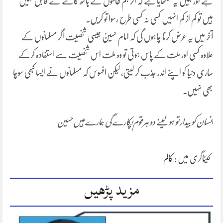
ہے اور ہمیں یہ سکھایا ہے کہ اگر ہم ظالموں کے ہاتھ کاٹنے کے قابل نہیں
ہیں تو کم از کم انہیں کسی نہ کسی طرح رسوا تو کریں۔
آخر میں یہ عرض کرنا چاہوں گی کہ امام حسینؑ جیسی شخصیت اگر مسلمانوں کے
علاوہ کسی اور ملت کے پاس ہوتی تو وہ ملت اس شخصیت سے استفادہ کرکے
ساری دنیا کو اپنے اندر جذب کر لیتی، لیکن افسوس کہ مسلمانوں نے ایسا کبھی سوچا
بھی نہیں۔
انسان کو بیدار تو ہو لینے دو ہر قوم پکارے گی ہمارے ہیں حسین
کیٹاگری میں :
کالم
مزید پڑھیں