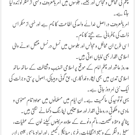
چہلم کی محافل و مجالس اور جلسے، جلوسوں میں امر بالمعروف و نہی از منکر کو زندہ کیا
جاتا ہے۔
امر بالمعروف در اصل خدائے واحد کی اطاعت کا نام ہے اور نہی از منکر اس
ذات کی نافرمانی سے بچنے کا نام۔
اسی طرح ان محافل و مجالس اور جلوسوں میں نسل در نسل منتقل ہونے والی
اسلامی اقدار بھی نمایاں ہوتی ہیں۔
*روزِ عاشور اور چہلمِ امام کے موقع پر اسلامی تہذیب و ثقافت کے ساتھ ساتھ
اسلامی تمدن میں بھی ایثار و فداکاری، حق گوئی و بیباکی، اصول پرستی و جرات کی
ایک نئی لہر دوڑ جاتی ہے۔
یہی تو توحید کی حاکمیت ہے۔ ان ایّام میں مسلمانوں میں موجود تمام معنوی و
مادی و ملکوتی و روحانی اقدار اور صلاحیتیں اپنا رنگ دکھانے لگتی ہیں۔
چنانچہ وعظ و نصیحت، ماتم و نوحے کے علاوہ مریضوں کیلئے خون کے عطیات،
سبیل و لنگر کے وسیع انتظامات، فری میڈیکل کیمپس اور امدادِ باہمی جیسی ان