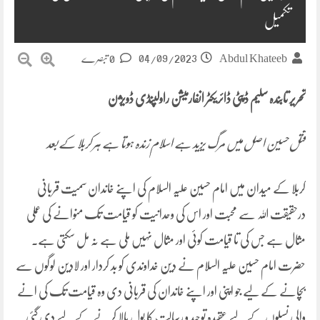
تکمیل
04/09/2023
Abdul Khateeb
0 تبصرے
تحریر تابندہ سلیم ڈپٹی ڈائریکٹر انفارمیشن راولپنڈی ڈویژن
قتل حسین اصل میں مرگ یزید ہے اسلام زندہ ہوتا ہے ہر کربلا کے بعد
کربلا کے میدان میں امام حسین علیہ السلام کی اپنے خاندان سمیت قربانی
درحقیقت اللہ سے محبت اور اس کی وحدانیت کو قیامت تک منوانے کی عملی
مثال ہے جس کی تا قیامت کوئی اور مثال نہیں ملی ہے نہ مل سکتی ہے۔
حضرت امام حسین علیہ السلام نے دین خداوندی کو بد کردار اور لادین لوگوں سے
بچانے کے لیے جو اپنی اور اپنے خاندان کی قربانی دی وہ قیامت تک کی انے
والی نسلوں کے لیے عقیدہ توحید و رسالت کا بول بالا کرنے کے لیے دی گئی