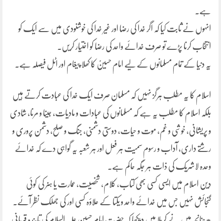
ہے۔
انہوں نے ثابت کیا کہ اگر خدا کی رضا اور غیر خدا کی خوشنودی میں سے ایک کو
انتخاب کرنا پڑے تو صرف خدائے واحد کی رضا کو اختیار کریں۔
یہ دنیا کے تمام مسلمانوں کے لیے امام حسینؑ کا کھلا پیغام اور اٹل فیصلہ ہے۔
اسلام کا یہ مطلب ہرگز نہیں کہ مسلمان صرف ایک خدا کی عبادت کرتے ہیں
بلکہ اسلام کا مطلب یہ ہے کہ مسلمانوں کی عبادات و مادیات، جینا و مرنا، شادی
و پریشانی، خوشی و غم، موت و حیات، دوستی دشمنی، جنگ و صلح، دشمن پروری و
رشتے داری، آداب و رسوم سمیت ہر فعل اور ہر شعبہ یہ گواہی دے کہ خدائے
وحدہ لاشریک کی ذات ہر جگہ حاکم ہے۔
دین اسلام میں ایسی کسی بھی کتاب، کلام، شخصیت، عمارت یا ہنر کی کوئی
گنجائش نہیں جس میں خدائے واحد و یکتا کے علاؤہ کسی اور کی جھلک نظر آئے۔
*چنانچہ میں نے کربلا میں دیکھا کہ حضرت امام حسین علیہ السلام کی تابندہ قربانی