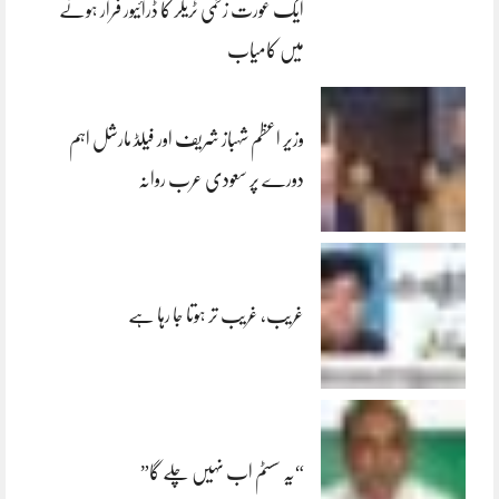
ایک عورت زخمی ٹریلر کا ڈرائیور فرار ہونے
میں کامیاب
وزیر اعظم شہباز شریف اور فیلڈ مارشل اہم
دورے پر سعودی عرب روانہ
غریب، غریب تر ہوتا جا رہا ہے
“یہ سسٹم اب نہیں چلے گا”