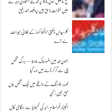
فتح حاصل ہو گی،AI پر اندھے اعتماد کی وجہ سے
ہمیں خطرات لاحق ہیں پروفیسر احمد رفیق
کلرسیداں ڈکیتی‘ڈاکو1 کروڑ کے طلائی زیورات
لے اڑے
بھون نلہ میں افسوسناک حادثہ — بزرگ شخص
پلی سے گر کر نالے میں بہہ گیا
کہوٹہ: فائرنگ کے واقعے میں ایک شخص جاں
بحق، تین زخمی
انجینئر قمراسلام راجہ کی کمبوڈیا سے ہنگامی کال