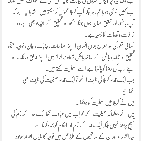
اب نوک نیزہ پر آویزاں سروں کی زیارت کا یہ عمل کسی لمحے متوقف نہیں ہوتا۔
اب کہیں خوشی ہو یا غم ،ہر جگہ آپ کربلا محسوس کر سکتے ہیں۔ شرط یہ ہے کہ
آپ باشعور اور محقق انسان ہوں چونکہ شعور اور تحقیق کے بغیر جو بھی ہے وہ
خرافات و توہمات کا ڈھیر ہے۔
انسانی شعور کی وہ معراج جہاں انسان اپنے احساسات، جذبات، جان، خون، جستجو،
تحقیق اور ظاہر و باطن کے ساتھ بالکل شفاف انداز میں اپنے خالق و مالک اور
اپنے رب کی رضا کو پالیتا ہے اسے حسینیت کہتے ہیں۔
جب ایک قدم کربلا کی طرف اٹھے تو ایک قدم حسینیت کی طرف بھی
اٹھائیے۔
میں نے کربلا میں حسینیت کو دیکھا ۔
میں نے دیکھا کہ حسینیت کے محراب میں عبادت فقط ایک خدا کے نام کی
تسبیح پڑھنا نہیں بلکہ ایک خدا کے نام اور احکام کو زندہ کرنا ہے۔
سید الشہداء اور ان کے ساتھیوں کے طرز عمل میں توحید کا نمایاں اظہار موجود