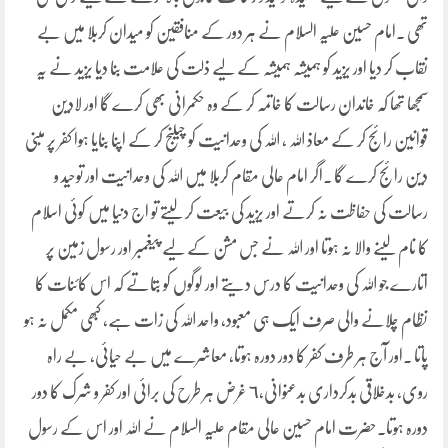
تھی ۔امام حسین علیہ السلام نے ہر دور کے منافقین کو میدان کربلا میں بے
نقاب کر دیا اور یزید کو ہمیشہ ہمیشہ کے لیے ذلت کی علامت بنا دیا یزید نے یہ
سمجھا تھا کہ خاندان رسالت کا خاتمہ کر کے وہ حکمرانی بھی کرے گا اور لادین
قوانین رائج کر کے معاذ اللہ ، اللہ کی وحدانیت کو چیلنج کر کے اپنا بنایا ہوا کفر پر مبنی
دین رائج کرے گا ۔اگر امام عالی مقام کربلا میں اللہ کی وحدانیت اور توحید و
رسالت کی حفاظت نہ کرتے اور یزید کی بیعت کر لیتے تو اج دنیا میں کوئی اسلام
کا نام لینے والا نہ ہوتا اور اللہ نے جس مشن کے لیے پیغمبر اور رسول زمین پر
اتارے جو اللہ کی وحدانیت کا درس دیتے اور لوگوں کو بتاتے کہ اس کائنات کا
نظام چلانے والی صرف ایک ہی معبود، واحد اللہ کی زات ہے، کبھی مکمل نہ ہو
پاتا ۔اور آج ہر طرف کفر کا دور دورہ ہوتا، معاشرے میں بے حیائی، بے راہ
روی، بدخلاقی بدکرداری بدعنوانی،٦ غرض ہر طرح کی برائی اور کفر و شرک کا دور
دورہ ہوتا۔حضرت امام حسین عالی مقام علیہ السلام نے اللہ اور اس کے رسول