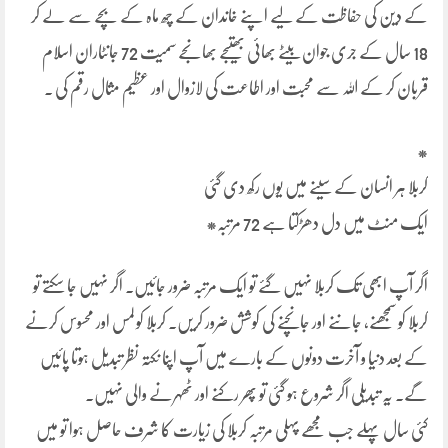
کے دین کی حفاظت کے لیے اپنے خاندان کے چھ ماہ کے بچے سے لے کر
18 سال کے جری جوان بیٹے بھائی بھتیجے بھانجے سمیت 72 جانٹاران اسلام
قربان کر کے اللہ سے محبت اور اطاعت کی لازوال اور عظیم مثال رقم کی ۔
*
کربلا ہر انسان کے سینے میں یوں رکھ دی گئی
ایک منٹ میں دل دھڑکتا ہے 72 مرتبہ*
اگر آپ ابھی تک کربلا نہیں گئے تو ایک مرتبہ ضرور جائیں۔ اگر نہیں جا سکتے تو
کربلا کو سمجھنے، جاننے اور جانچنے کی کوشش ضرور کریں۔ کربلا کو لمس اور محسوس کرنے
کے بعد دنیا و آخرت دونوں کے بارے میں آپ اپنا نکتہ نظر تبدیل ہوتا پائیں
گے۔ یہ تبدیلی اگر شروع ہو گئی تو پھر رکنے اور ٹھہرنے والی نہیں۔
کئی سال پہلے جب مجھے پہلی مرتبہ کربلا کی زیارت کا شرف حاصل ہوا تو میں