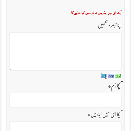
آپکا ای میل ایڈریس شائع نہیں کیا جائے گا
اپنا تبصرہ لکھیں
آپکا نام
*
آپکا ای میل ایڈریس
*