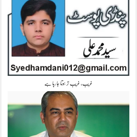
غریب، غریب تر ہوتا جا رہا ہے