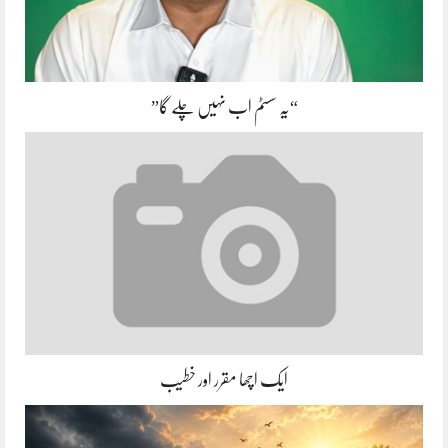
“یہ سسٹم اب نہیں چلے گا”
ایک اچھا مقرر اور خطیب