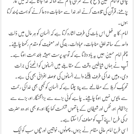
چاہی تو امام حسین (ع) نے قمر بنی ہاشم سے کہا کہ خدا جانتا ہے کہ میں نماز
پڑھنے، قرآن کی تلاوت کرنے اور خدا سے مناجات و دعا کرنے کو بہت پسند کرتا
ہوں۔
امام ؑ کا یہ فعل اس بات کی طرف اشارہ کرتا ہے کہ انسان کو ہر حال میں ذات
واحد کے ساتھ اپنی مناجات، عبادات، بندگی اور معنویت کو مقدم رکھنا چاہیئے۔
چہلم امام حسینؑ ہمیں یہ یاد دلاتا ہے کہ توحید پرست ہمیشہ بلند ہمت ہوتا ہے۔
آپ نے جہاں شیاطین ِ وقت کے مقابلے میں انسانوں کو اٹھنے کی جرات
دی، وہیں خدا کی طرف پلٹنے والے انسانوں کی حوصلہ افزائی بھی کی ہے۔
تحریکِ کربلا کے مطالعے سے پتہ چلتا ہے کہ انسان کو کبھی بھی خدا کی رحمت
سے مایوس نہیں ہونا چاہیئے۔ چاہے کوئی بڑے سے بڑا گنہگار ہو، بڑے سے
بڑا ظالم ہو، نفس اور شیطان کے ہاتھوں شکست کھا چکا ہو، جو بھی ہو، وہ حضرت
حُر ؓکی طرح اپنے آپ کو معاف کرا سکتا ہے۔
اسی طرح امام عالی مقام نے بڑوں، چھوٹوں، خواتین اور بچوں سب کو ایک