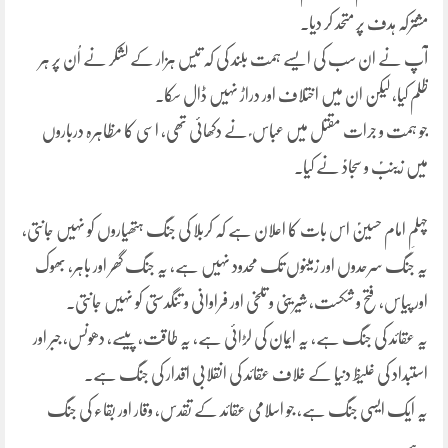
مشترکہ ہدف پر متحد کر دیا۔
آپ نے ان سب کی ایسے ہمت بلند کی کہ تیس ہزار کے لشکر نے اُن پر ہر
ظلم کیا، لیکن ان میں اختلاف اور دراڑ نہیں ڈال سکا۔
جو ہمت و جرات مقتل میں عباس ؑ نے دکھائی تھی، اسی کا مظاہرہ درباروں
میں زینبؑ و سجادؑ نے کیا۔
چہلمِ امام حسینؑ اس بات کا اعلان ہے کہ کربلا کی جنگ ہتھیاروں کو نہیں جانتی،
یہ جنگ سرحدوں اور زمینوں تک محدود نہیں ہے، یہ جنگ گھر اور باہر، بھوک
اور پیاس، فتح و شکست، شیرینی و تلخی اور فراوانی و تنگدستی کو نہیں جانتی۔
یہ عقائد کی جنگ ہے، یہ ایمان کی لڑائی ہے، یہ طاقت، پیسے، دھونس، جبر اور
استبداد کی غلیظ دنیا کے خلاف عقائد کی انقلابی اقدار کی جنگ ہے۔
یہ ایک ایسی جنگ ہے، جو اسلامی عقائد کے تقدس، وقار اور بقاء کی جنگ
ہے۔