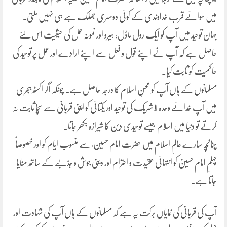
میں سوائے قرب خداوندی کے کوئی دوسری جھلک ہے ہی نہیں ملتی۔
جہان توحید میں آپ کو ایک رول ماڈل، ہیرو اور نمونہ عمل کی حیثیت اس لئے
حاصل ہے کہ آپ نے اپنے قول و فعل سے اپنے ارادے اور عمل پر توحید کی
حاکمیت کو ثابت کیا۔
مسلمانوں کے ہاں آپ کو محسنِ اسلام کا درجہ حاصل ہے۔ چونکہ اگر اکسٹھ ہجری
میں آپ خدائے وحدہ لاشریک کی توحید اور یکتائی کو اپنی قربانی سے سچا ثابت نہ
کرتے تو دنیا میں اسلام جیسے توحیدی دین کا شیرازہ بکھر جاتا۔
چنانچہ سارے عالمِ اسلام میں حضرت امام حسین ؑ سے منسوب ایام کو اور خصوصاً
چہلمِ امام حسینؑ کو انتہائی عقیدت و احترام اور دینی جوش و جذبے کے ساتھ منایا
جاتا ہے۔
آپ کی قربانی کی نمایاں برکت یہ ہے کہ مسلمانوں کے ہاں آپ کی شہادت اور