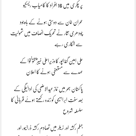
پر چکری میں 16 افراد کا کامیاب ریسکیو
عمران خان سے دوستی ہونے کے باوجود
چودھری نثار نے تحریک انصاف میں شمولیت
سے انکاری رہے
علی امین گنڈاپور کا وزیراعلیٰ خیبرپختونخوا کے
عہدے سے مستعفی ہونے کا اعلان
پاکستان بھر میں نمازِ عیدالاضحی کی ادائیگی کے
بعد سنتِ ابراہیمی کو زندہ رکھتے ہوئے قربانی کا
سلسلہ شروع
جہلم رکشہ اور ٹریلر میں تصادم رکشہ ڈرائیور اور