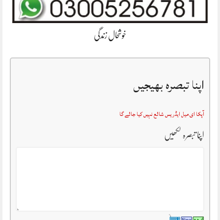
خوشحال زندگی
اپنا تبصرہ بھیجیں
آپکا ای میل ایڈریس شائع نہیں کیا جائے گا
اپنا تبصرہ لکھیں