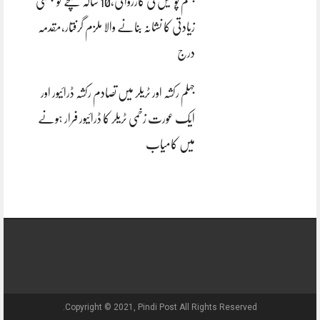
جہلم پولیس کی کارروائی،10 سالہ بچے کو جنسی
زیادتی کا نشانہ بنانے والا ملزم گرفتار،مقدمہ
درج
جہلم رکشہ اور ٹریلر میں تصادم رکشہ ڈرائیور اور
ایک عورت زخمی ٹریلر کا ڈرائیور فرار ہونے
میں کامیاب
Copyright © 2021, Pindi Post All Rights Reserved.