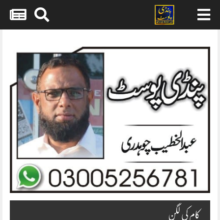
Skip
to
content
کام کی لگن