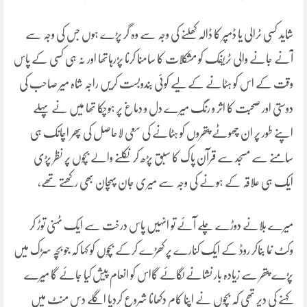
شاید کسی ٹرالی یا ڈمپر کا ڈالہ کھلنے کی وجہ سے وہ گر پڑے ہوں جس کی وجہ سے
آنے جانے والی ٹریفک کو مشکلات کا سامنا کرنا پڑرہاتھا اور نہ ہی کسی کے پاس
وقت کے اس کو ہٹانے کے لیے کوئی بندوبست کریں راجہ شاہ میر صاحب کی
دوستی اور صحبت کا اثر و رنگ میرے دل و دماغ پر ہوچکا تھا میں نے پہلے
اپنے طور پر ان چھوٹے پتھروں کو ہٹانے کی سعی لاحاصل کی پھر اچانک ہی
سامنے سے مسجد سے قرآن پاک کا سبق پڑھ کر نکلنے والے بچوں پر نظر پڑی
ایک ہی علاقہ کے ہونے کی وجہ سے میری جان پہچان بھی رکھتے تھے،
میرے بلانے دوڑے چلے آئے تو انہیں پاس درخت سے ایک ٹہنی توڑ کر
وکٹ نما بناکر روڈ کے ایک کنارے پر کھڑے کرکے بچوں کو کہا کہ جو بچہ سڑک میں
پڑے پتھر سے زیادہ بار نشانے لگائے گااس کو انعام پیش کیا جائے گا میرے
کہنے کی دیر تھی کہ بچوں نے اپنا کام دکھانا شروع کردیا اگلے دس منٹ میں