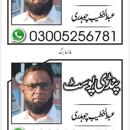
بوڑھا برگد