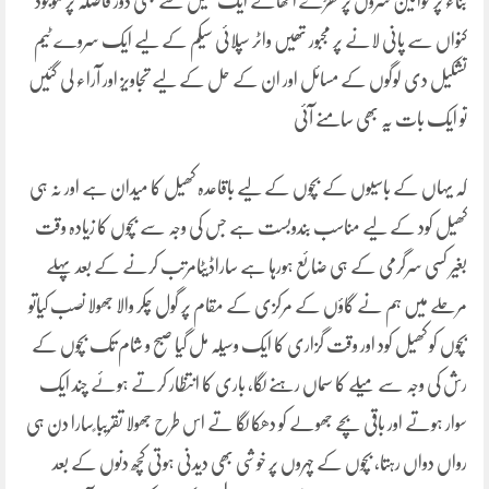
بناء پر خواتین سروں پر گھڑے اٹھائے ایک میل سے بھی دور فاصلہ پر موجود
کنواں سے پانی لانے پر مجبور تھیں واٹر سپلائی سیکم کے لیے ایک سروے ٹیم
تشکیل دی لوگوں کے مسائل اور ان کے حل کے لیے تجاویز اور آراء لی گئیں
تو ایک بات یہ بھی سامنے آئی
کہ یہاں کے باسیوں کے بچوں کے لیے باقاعدہ کھیل کا میدان ہے اور نہ ہی
کھیل کود کے لیے مناسب بندوبست ہے جس کی وجہ سے بچوں کا زیادہ وقت
بغیر کسی سرگرمی کے ہی ضائع ہورہا ہے ساراڈیٹامرتب کرنے کے بعد پہلے
مرحلے میں ہم نے گاؤں کے مرکزی کے مقام پر گول چکر والا جھولا نصب کیاتو
بچوں کو کھیل کود اور وقت گزاری کا ایک وسیلہ مل گیا صبح و شام تک بچوں کے
رش کی وجہ سے میلے کا سماں رہنے لگا، باری کا انتظار کرتے ہوئے چند ایک
سوار ہوتے اور باقی بچے جھولے کو دھکا لگا تے اس طرح جھولا تقریبا ًسارا دن ہی
رواں دواں رہتا، بچوں کے چہروں پر خوشی بھی دیدنی ہوتی کچھ دنوں کے بعد