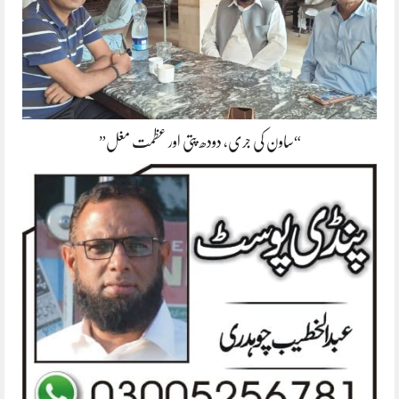
“ساون کی جری، دودھ پتی اور عظمت مغل”