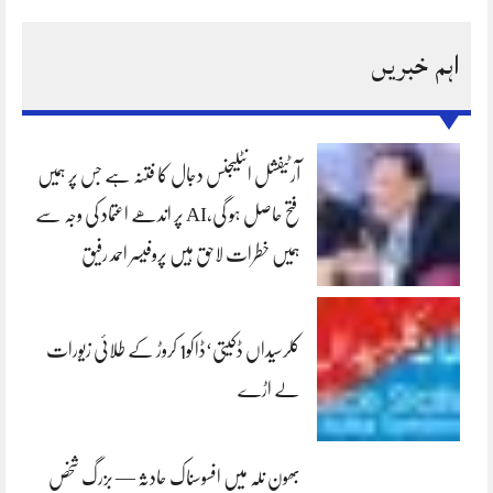
اہم خبریں
آرٹیفشل انٹلیجنس دجال کا فتنہ ہے جس پر ہمیں
فتح حاصل ہو گی،AI پر اندھے اعتماد کی وجہ سے
ہمیں خطرات لاحق ہیں پروفیسر احمد رفیق
کلرسیداں ڈکیتی‘ڈاکو1 کروڑ کے طلائی زیورات
لے اڑے
بھون نلہ میں افسوسناک حادثہ — بزرگ شخص