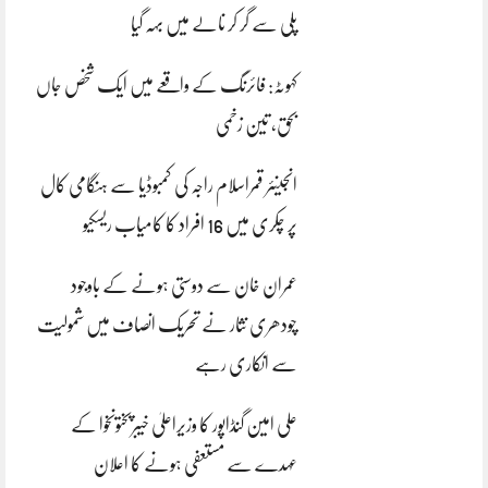
پلی سے گر کر نالے میں بہہ گیا
کہوٹہ: فائرنگ کے واقعے میں ایک شخص جاں
بحق، تین زخمی
انجینئر قمراسلام راجہ کی کمبوڈیا سے ہنگامی کال
پر چکری میں 16 افراد کا کامیاب ریسکیو
عمران خان سے دوستی ہونے کے باوجود
چودھری نثار نے تحریک انصاف میں شمولیت
سے انکاری رہے
علی امین گنڈاپور کا وزیراعلیٰ خیبرپختونخوا کے
عہدے سے مستعفی ہونے کا اعلان