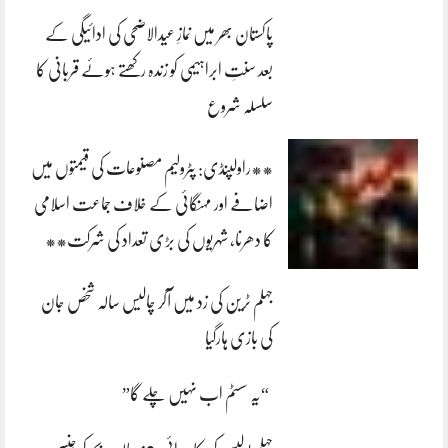
پاکستان بھر میں نمازِ عیدالاضحی کی ادائیگی کے
بعد سنتِ ابراہیمی کو زندہ رکھتے ہوئے قربانی کا
سلسلہ شروع
**راولپنڈی: پٹرولیم مصنوعات کی قیمتوں میں
اضافے اور مہنگائی کے خلاف جماعت اسلامی
کا دھرنا، شہریوں کی بڑی تعداد کی شرکت**
جہلم ٹرین کی زد میں آکر چالیس سالہ شخص جان
کی بازی ہارگیا
“یہ سسٹم اب نہیں چلے گا”