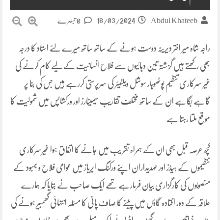
18/03/2024
Abdul Khateeb
0 تبصرے
راجہ شاہ میر اختر دیرینہ دوست ہونے کے ساتھ ساتھ میرے لئے استاد کا درجہ
بھی رکھتے ہیں گزشتہ تین دہائیوں سے فلاح انسانیت کے لیے کام کرنے کی
غیر سرکاری تنظیم پوٹھوہار سوشل ویلفیئر کی سرپرستی کررہے ہیں جس کی بنا پر
گاہے بگاہے ان کے ساتھ مختلف تقاریب سیمینارز اور ورکشاپس میں شمولیت کا
موقع ملتا رہتا ہے
کچھ عرصہ قبل بھی ان کے ہمراہ تقر یب میں جانے کا اتفاق ہوا غیرسرکاری
تنظیموں کے ہیڈز اور عہدیداران اپنے ورکنگ ایریاز میں عوامی فلاح و بہبود کے
منصوبوں کی کارگزاری بیان فرمارہے تھے ایک صاحب نے بتایا کہ ہمارے
علاقہ کے دور افتادہ گاؤں میں پینے کا صاف پانی کا مسئلہ انتہائی گھمبیر ہونے کی