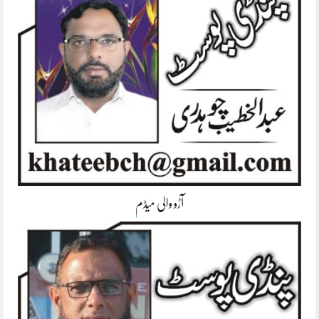
آڑو والی میڈم