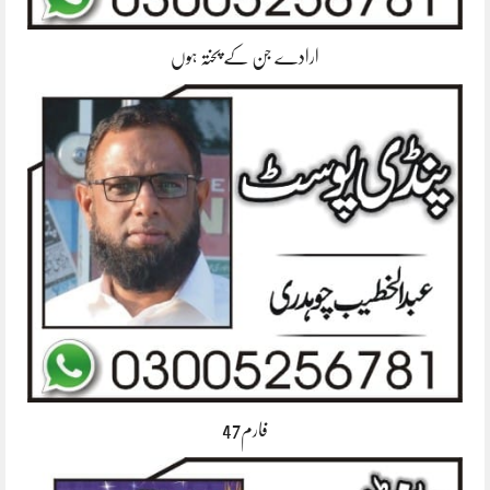
ارادے جن کے پختہ ہوں
فارم47