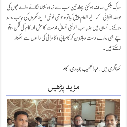
سڑک بلکل صاف ہو گئی پہلے تین سب سے زیادہ نشانہ لگانے والے بچوں کی
حوصلہ افزائی کے لیے انعام پیش کیا تووہ خوشی خوشی اپنے گھروں کی جانب روانہ
ہوگئے۔ انسان میں جذبہ حب الوطنی انسانی خدمت کا مشن اور کام کی لگن ہوتو
بچے بھی ہمارے دست و بازو بن کر کامیابی و کامرانی کی را ہوں سے ہمکنار
کرسکتے ہیں۔
کیٹاگری میں :
عبدالخطیب چوہدری
،
کالم
مزید پڑھیں