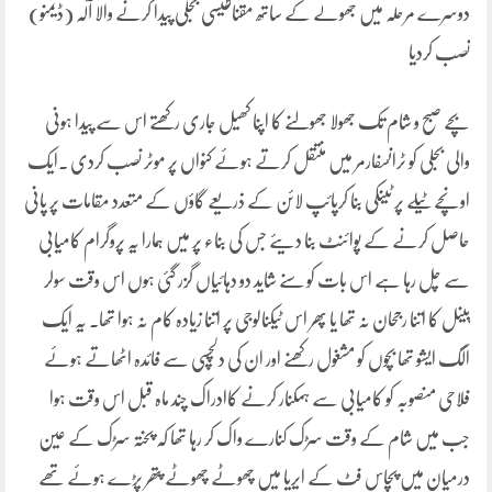
دوسرے مرحلہ میں جھولے کے ساتھ مقناطیسی بجلی پیدا کرنے والا آلہ (ڈیمنو)
نصب کردیا
بچے صبح و شام تک جھولا جھولنے کا اپنا کھیل جاری رکھتے اس سے پیدا ہونی
والی بجلی کو ٹرانسفارمر میں منتقل کرتے ہوئے کنواں پر موٹر نصب کردی ۔ایک
اونچے ٹیلے پر ٹینکی بنا کرپائپ لائن کے ذریعے گاؤں کے متعدد مقامات پر پانی
حاصل کرنے کے پوائنٹ بنا دیئے جس کی بناء پر میں ہمارا یہ پروگرام کامیابی
سے چل رہا ہے اس بات کو سنے شاید دو دہائیاں گزر گئی ہوں اس وقت سولر
پینل کا اتنا رجحان نہ تھا یا پھر اس ٹیکنالوجی پر اتنا زیادہ کام نہ ہوا تھا۔ یہ ایک
الگ ایشو تھا بچوں کو مشغول رکھنے اور ان کی دلچسپی سے فائدہ اٹھاتے ہوئے
فلاحی منصوبہ کو کامیابی سے ہمکنار کرنے کاادراک چند ماہ قبل اس وقت ہوا
جب میں شام کے وقت سڑک کنارے واک کر رہا تھا کہ پختہ سڑک کے عین
درمیان میں پچاس فٹ کے ایریا میں چھوٹے چھوٹے پتھر پڑے ہوئے تھے