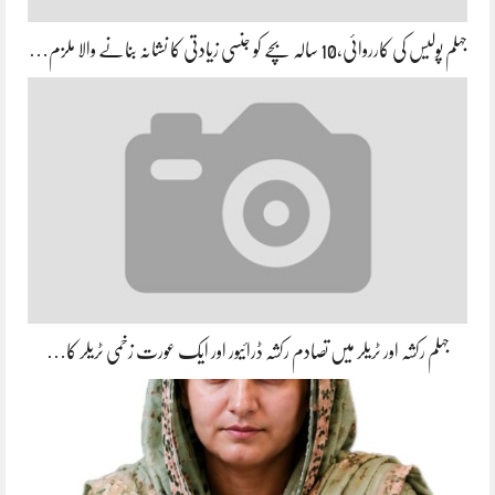
جہلم پولیس کی کارروائی،10 سالہ بچے کو جنسی زیادتی کا نشانہ بنانے والا ملزم…
جہلم رکشہ اور ٹریلر میں تصادم رکشہ ڈرائیور اور ایک عورت زخمی ٹریلر کا…