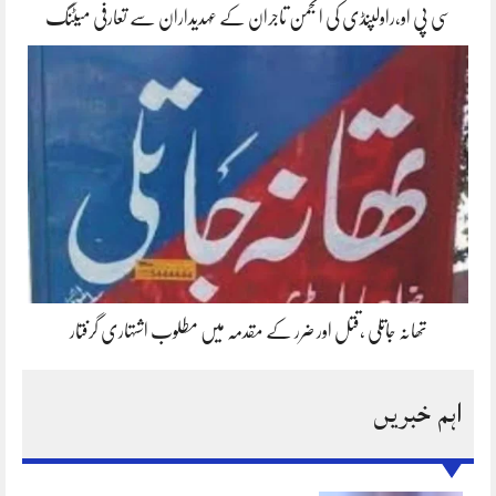
سی پی او،راولپنڈی کی انجمن تاجران کے عہدیداران سے تعارفی میٹنگ
تھانہ جاتلی ،قتل اور ضرر کے مقدمہ میں مطلوب اشتہاری گرفتار
اہم خبریں