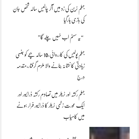
جہلم ٹرین کی زد میں آکر چالیس سالہ شخص جان
کی بازی ہارگیا
“یہ سسٹم اب نہیں چلے گا”
جہلم پولیس کی کارروائی،10 سالہ بچے کو جنسی
زیادتی کا نشانہ بنانے والا ملزم گرفتار،مقدمہ
درج
جہلم رکشہ اور ٹریلر میں تصادم رکشہ ڈرائیور اور
ایک عورت زخمی ٹریلر کا ڈرائیور فرار ہونے
میں کامیاب