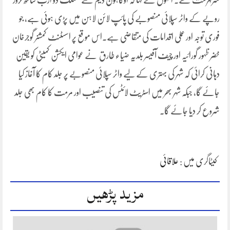
سرفہرست تھے۔ انہوں نے کہا کہ اوگاہون ڈیم سے منسلک دو ارب ساٹھ کروڑ
روپے کے واٹر سپلائی منصوبے کی پائپ لائن لاہن میں پڑی ہوئی ہے، جو
فوری توجہ اور عملی اقدامات کی متقاضی ہے۔اس موقع پر اسسٹنٹ کمشنر گوجرخان
خضر ظہور گورائیہ اور چیف آفیسر بلدیہ ضیاء طارق نے عوامی ایکشن کمیٹی کو یقین
دہانی کرائی کہ شہر کی بہتری کے لیے واٹر سپلائی منصوبے پر جلد کام کا آغاز کیا
جائے گا، جبکہ شہر بھر میں اسٹریٹ لائٹس کی تنصیب اور مرمت کا کام بھی جلد
شروع کر دیا جائے گا۔
کیٹاگری میں :
علاقائی
مزید پڑھیں