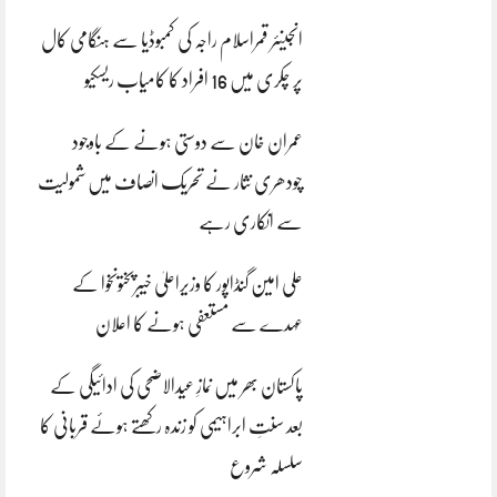
انجینئر قمراسلام راجہ کی کمبوڈیا سے ہنگامی کال
پر چکری میں 16 افراد کا کامیاب ریسکیو
عمران خان سے دوستی ہونے کے باوجود
چودھری نثار نے تحریک انصاف میں شمولیت
سے انکاری رہے
علی امین گنڈاپور کا وزیراعلیٰ خیبرپختونخوا کے
عہدے سے مستعفی ہونے کا اعلان
پاکستان بھر میں نمازِ عیدالاضحی کی ادائیگی کے
بعد سنتِ ابراہیمی کو زندہ رکھتے ہوئے قربانی کا
سلسلہ شروع