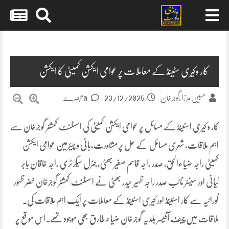
Skip
to
content
کار وکیری سٹینڈ کے معاملات پر عوامی ایکشن کمیٹی کا ایکشن
23/12/2025
مبین مرزا ,گوجرخان
0 تبصرے
کار و کیری اسٹینڈ کے مسائل پر عوامی ایکشن کمیٹی کی اسسٹنٹ کمشنر گوجرخان سے
اہم ملاقات، شہری مسائل کے حل پر مشاورت,بانی و چیئرمین عوامی ایکشن
کمیٹی راجہ ضیاءالحق، صدر راجہ قاسم صغیر بھٹی، جنرل سیکرٹری راجہ خاقان بابر
کیانی اور سینئر نائب صدر راجہ ظہیر حیدر بھٹی نے اسسٹنٹ کمشنر گوجرخان خضر ظہور
گورائیہ سے کار اسٹینڈ اور کیری اسٹینڈ کے معاملات پر ایک اہم ملاقات کی۔
ملاقات میں چیف آفیسر بلدیہ گوجرخان ضیاء طارق بھی موجود تھے۔اس موقع پر