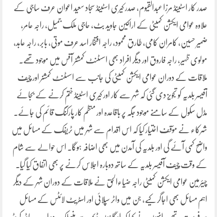
صدر کار اسٹینڈ مرزا عبدالقیوم، صدر کیری اسٹینڈ سجاد سعید اعوان عرف ساجی کے
علاوہ عوامی ایکشن کمیٹی کے اراکین جاوید بٹ، حاجی ملک جمیل، راجہ عامر،
ضمیر حسین، کامران کامی، طارق محمود، راجہ افتخار اسد عرف موتی، بابر، راجہ عابد،
مولوی ظہیر، راجہ فاروق اور دیگر افراد بھی اسسٹنٹ کمشنر آفس میں موجود تھے۔
ملاقات کے دوران عوامی ایکشن کمیٹی کی جانب سے اسسٹنٹ کمشنر اور چیف
آفیسر بلدیہ کو تجویز دی گئی کہ شہر سے کار اور کیری اسٹینڈ ختم کرنے کے بجائے
مڈل سکول کے سامنے موجود جگہ پر باقاعدہ اور منظم کار پارکنگ قائم کی جائے۔
شرکاء نے مؤقف اختیار کیا کہ اس اقدام سے شہر میں ٹریفک کے مسائل میں
واضح کمی آئے گی اور بلدیہ کی آمدن میں بھی اضافہ ہوگا۔ اس حوالے سے شام
کے وقت چیف آفیسر بلدیہ کے ساتھ دوبارہ اجلاس کرنے پر بھی اتفاق کیا گیا۔
چیئرمین عوامی ایکشن کمیٹی راجہ ضیاءالحق نے ملاقات کے دوران شہر کے دیگر
اہم مسائل بھی اجاگر کیے، جن میں واٹر سپلائی اور اسٹریٹ لائٹس کے مسائل