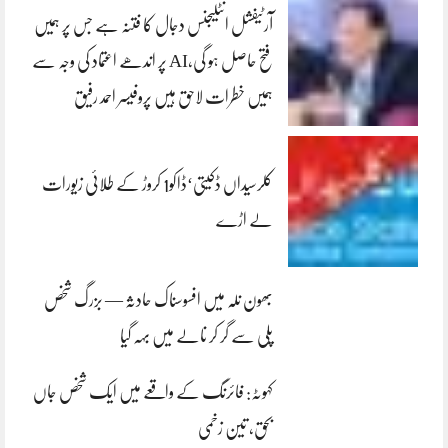
آرٹیفشل انٹلیجنس دجال کا فتنہ ہے جس پر ہمیں
فتح حاصل ہو گی،AI پر اندھے اعتماد کی وجہ سے
ہمیں خطرات لاحق ہیں پروفیسر احمد رفیق
کلرسیداں ڈکیتی‘ڈاکو1 کروڑ کے طلائی زیورات
لے اڑے
بھون نلہ میں افسوسناک حادثہ — بزرگ شخص
پلی سے گر کر نالے میں بہہ گیا
کہوٹہ: فائرنگ کے واقعے میں ایک شخص جاں
بحق، تین زخمی