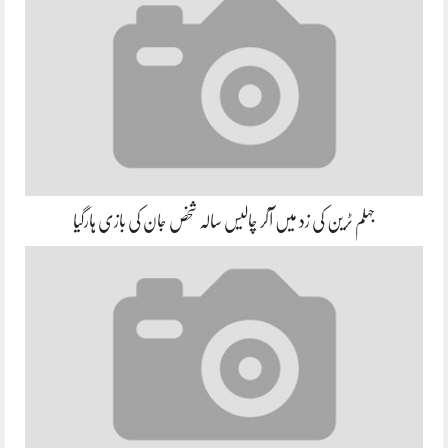
جہلم ٹرین کی زد میں آکر چالیس سالہ شخص جان کی بازی ہارگیا