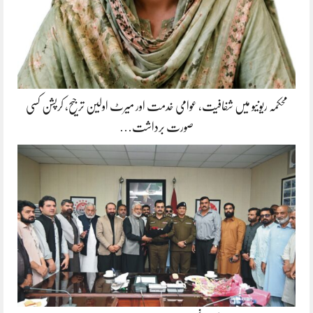
محکمہ ریونیو میں شفافیت، عوامی خدمت اور میرٹ اولین ترجیح، کرپشن کسی
صورت برداشت…