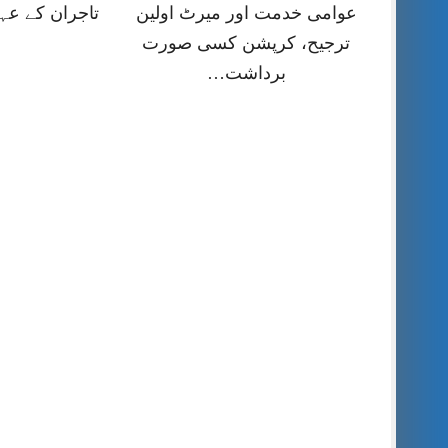
عوامی خدمت اور میرٹ اولین
تاجران کے عہ
ترجیح، کرپشن کسی صورت
برداشت…