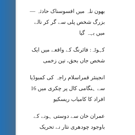
بھون نلہ میں افسوسناک حادثہ —
بزرگ شخص پلی سے گر کر نالے
میں بہہ گیا
کہوٹہ: فائرنگ کے واقعے میں ایک
شخص جاں بحق، تین زخمی
انجینئر قمراسلام راجہ کی کمبوڈیا
سے ہنگامی کال پر چکری میں 16
افراد کا کامیاب ریسکیو
عمران خان سے دوستی ہونے کے
باوجود چودھری نثار نے تحریک