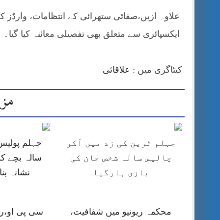
علاوہ ازیں،صفائی ستھرائی کے انتظامات، وارڈز کی
ایکسپائری سے متعلق بھی تفصیلی معائنہ کیا گیا۔
کیٹاگری میں :
علاقائی
مزی
جہلم ٹرین کی زد میں آکر
چالیس سالہ شخص جان کی
سالہ بچے کو
بازی ہارگیا
نشانہ بن
محکمہ ریونیو میں شفافیت،
سی پی او،را