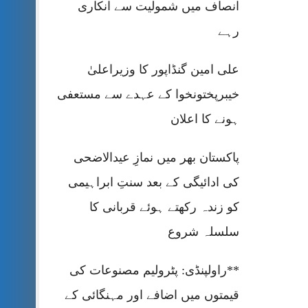
انصاف میں شمولیت سے انکاری
رہے
علی امین گنڈاپور کا وزیراعلیٰ
خیبرپختونخوا کے عہدے سے مستعفی
ہونے کا اعلان
پاکستان بھر میں نمازِ عیدالاضحی
کی ادائیگی کے بعد سنتِ ابراہیمی
کو زندہ رکھتے ہوئے قربانی کا
سلسلہ شروع
**راولپنڈی: پٹرولیم مصنوعات کی
قیمتوں میں اضافے اور مہنگائی کے