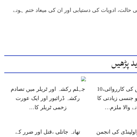
 حالت، ادویات کی دستیابی اور ان کی میعاد ختم ہونے
د پڑھیں
جہلم پولیس کی کارروائی،10
جہلم رکشہ اور ٹریلر میں تصادم
 جنسی زیادتی کا
رکشہ ڈرائیور اور ایک عورت
انے والا ملزم…
زخمی ٹریلر کا…
ولپنڈی کی انجمن
تھانہ جاتلی ،قتل اور ضرر کے