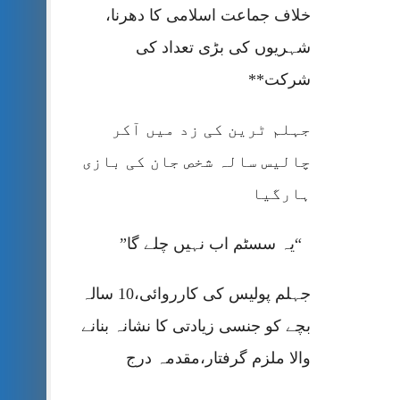
خلاف جماعت اسلامی کا دھرنا،
شہریوں کی بڑی تعداد کی
شرکت**
جہلم ٹرین کی زد میں آکر
چالیس سالہ شخص جان کی بازی
ہارگیا
“یہ سسٹم اب نہیں چلے گا”
جہلم پولیس کی کارروائی،10 سالہ
بچے کو جنسی زیادتی کا نشانہ بنانے
والا ملزم گرفتار،مقدمہ درج