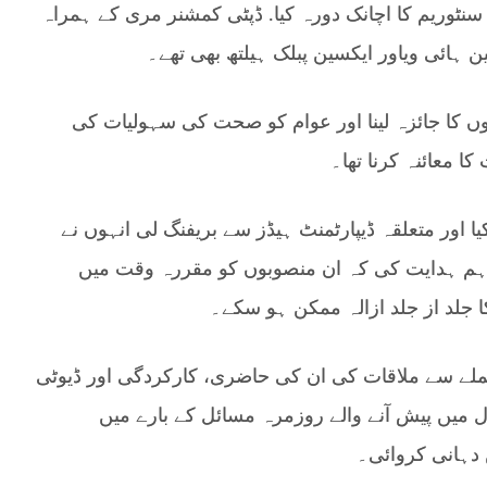
ٹوریم کا اچانک دورہ کیا. ڈپٹی کمشنر مری کے ہمراہ
ن ہائی ویاور ایکسین پبلک ہیلتھ بھی تھے۔
ں کا جائزہ لینا اور عوام کو صحت کی سہولیات کی
کا معائنہ کرنا تھا۔
 اور متعلقہ ڈیپارٹمنٹ ہیڈز سے بریفنگ لی انہوں نے
 تاہم ہدایت کی کہ ان منصوبوں کو مقررہ وقت میں
 جلد از جلد ازالہ ممکن ہو سکے۔
ملے سے ملاقات کی ان کی حاضری، کارکردگی اور ڈیوٹی
ال میں پیش آنے والے روزمرہ مسائل کے بارے میں
دہانی کروائی۔