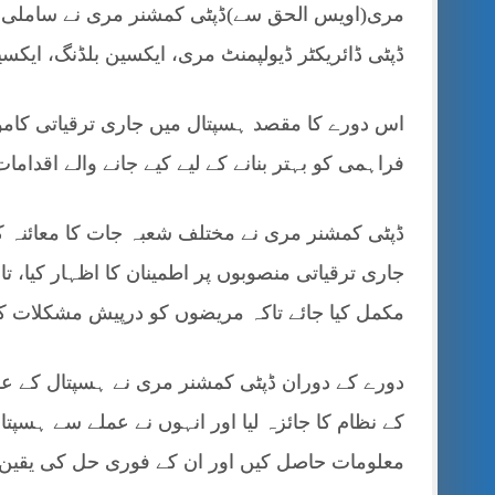
مری(اویس الحق سے)ڈپٹی کمشنر مری نے ساملی سن
ڈپٹی ڈائریکٹر ڈیولپمنٹ مری، ایکسین بلڈنگ، ایکسی
اس دورے کا مقصد ہسپتال میں جاری ترقیاتی کامو
فراہمی کو بہتر بنانے کے لیے کیے جانے والے اقدامات 
ڈپٹی کمشنر مری نے مختلف شعبہ جات کا معائنہ کیا
جاری ترقیاتی منصوبوں پر اطمینان کا اظہار کیا،
مکمل کیا جائے تاکہ مریضوں کو درپیش مشکلات کا
دورے کے دوران ڈپٹی کمشنر مری نے ہسپتال کے ع
کے نظام کا جائزہ لیا اور انہوں نے عملے سے ہسپت
معلومات حاصل کیں اور ان کے فوری حل کی یقین 