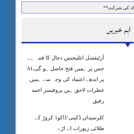
داد کی شرکت**
اہم خبریں
حرمت پر قربان
آرٹیفشل انٹلیجنس دجال کا فتنہ ہے
 کی پریس کانفرنس
جس پر ہمیں فتح حاصل ہو گی،AI
پر اندھے اعتماد کی وجہ سے ہمیں
خطرات لاحق ہیں پروفیسر احمد
رفیق
کلرسیداں ڈکیتی‘ڈاکو1 کروڑ کے
طلائی زیورات لے اڑے