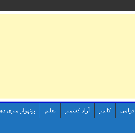
اقوامی
کالمز
آزاد کشمیر
تعلیم
پوٹھوار میری دھ