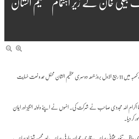
یلی خان کے زیر اہتمام عظیم الشان
صدائے حسان چک بیلی خان کے زیر اہتمام جامع مسجد عثمان غنی، ڈہوک کھبہ میں 11 ربیع الاول بروز جمعہ دوسری عظیم الشان محفلِ حمد و نعت نہایت
انا اکرام اللہ مجددی صاحب نے شرکت کی۔ انہوں نے اپنے ولولہ انگیز اور ایمان
 کر دیا۔
 عاقب تنویر عثمانی صاحب، قاری عمران عارفی صاحب اور محسن شہزاد صاحب