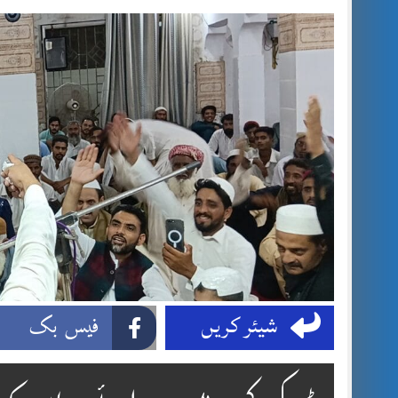
شیئر کریں
فیس بک