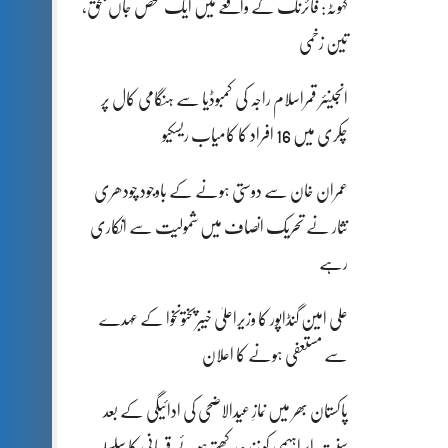
کہوٹہ: فائرنگ کے واقعے میں ایک شخص جاں بحق،
تین زخمی
انجینئر قمراسلام راجہ کی کمبوڈیا سے ہنگامی کال پر
چکری میں 16 افراد کا کامیاب ریسکیو
عمران خان سے دوستی ہونے کے باوجود چودھری
نثار نے تحریک انصاف میں شمولیت سے انکاری
رہے
علی امین گنڈاپور کا وزیراعلیٰ خیبرپختونخوا کے عہدے
سے مستعفی ہونے کا اعلان
پاکستان بھر میں نمازِ عیدالاضحی کی ادائیگی کے بعد
سنتِ ابراہیمی کو زندہ رکھتے ہوئے قربانی کا سلسلہ