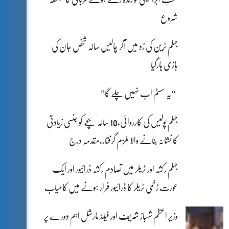
شروع
جہلم ٹرین کی زد میں آکر چالیس سالہ شخص جان کی
بازی ہارگیا
“یہ سسٹم اب نہیں چلے گا”
جہلم پولیس کی کارروائی،10 سالہ بچے کو جنسی زیادتی
کا نشانہ بنانے والا ملزم گرفتار،مقدمہ درج
جہلم رکشہ اور ٹریلر میں تصادم رکشہ ڈرائیور اور ایک
عورت زخمی ٹریلر کا ڈرائیور فرار ہونے میں کامیاب
وزیر اعظم شہباز شریف اور فیلڈ مارشل اہم دورے پر