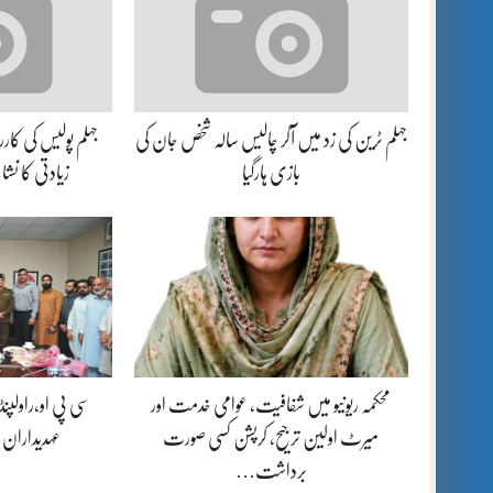
جہلم ٹرین کی زد میں آکر چالیس سالہ شخص جان کی
بازی ہارگیا
زیادتی کا نش
محکمہ ریونیو میں شفافیت، عوامی خدمت اور
سی پی او،راولپن
میرٹ اولین ترجیح، کرپشن کسی صورت
عہدیداران
برداشت…