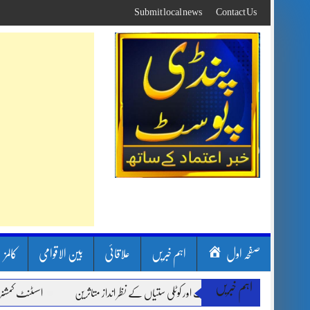
Skip
Submit local news
Contact Us
to
content
صفحہ اول
اہم خبریں
علاقائی
بین الاقوامی
کالمز
اہم خبریں
ون بارشیں، لینڈ سلائیڈنگ اور کوٹلی ستیاں کے نظر انداز متاثرین
اسسٹنٹ کمشنر کلرسید