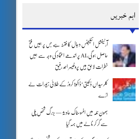
اہم خبریں
آرٹیفشل انٹلیجنس دجال کا فتنہ ہے جس پر ہمیں فتح
حاصل ہو گی،AI پر اندھے اعتماد کی وجہ سے ہمیں
خطرات لاحق ہیں پروفیسر احمد رفیق
کلرسیداں ڈکیتی‘ڈاکو1 کروڑ کے طلائی زیورات لے
اڑے
بھون نلہ میں افسوسناک حادثہ — بزرگ شخص پلی
سے گر کر نالے میں بہہ گیا