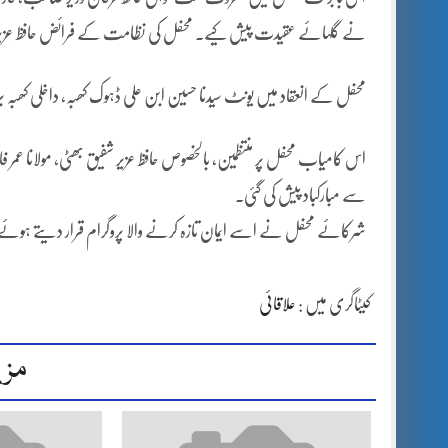
نے گلہائے عقیدت پیش کیے۔ محفل کی نظامت کے فرائض حافظ عزیر
محفل کے انعقاد میں یونٹ سیدنا حسین ابن علی ڈہوک کھبہ، داخلی کھبہ 
اس کامیاب محفل پر منتظمین، بالخصوص حافظ عزیر شفیق بھٹی، مولانا عمر ف
سے مبارکباد پیش کی گئی۔
شرکائے محفل نے اسے ایمان تازہ کرنے والا پروگرام قرار دیتے ہوئے
کیٹاگری میں :
علاقائی
مزی