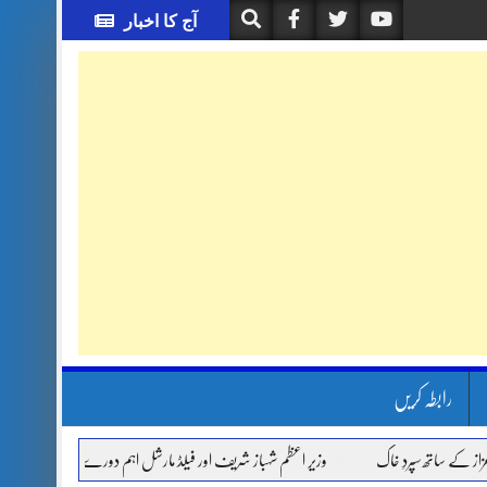
آج کا اخبار
رابطہ کریں
اتھ سپردِ خاک
وزیر اعظم شہباز شریف اور فیلڈ مارشل اہم دورے پر سعودی عرب روانہ