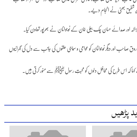
 شفیق بھٹی نے انجام دیے۔
بڑالہ اور صدائے حسان چک بیلی خان کے نوجوانان نے بھرپور تعاون کیا۔
اروق صاحب اور دیگر نوجوانان کو عوامی و سماجی حلقوں کی جانب سے دل کی گہرائیوں
 کہا کہ اس طرح کی محافل دلوں کو محبتِ رسول ﷺ سے منور کرتی ہیں۔
د پڑھیں