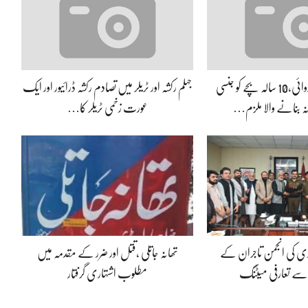
جہلم پولیس کی کارروائی،10 سالہ بچے کو جنسی
جہلم رکشہ اور ٹریلر میں تصادم رکشہ ڈرائیور اور ایک
انہ بنانے والا ملزم…
عورت زخمی ٹریلر کا…
ڈی کی انجمن تاجران کے
تھانہ جاتلی ،قتل اور ضرر کے مقدمہ میں
 سے تعارفی میٹنگ
مطلوب اشتہاری گرفتار