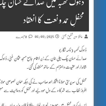
ڈہوک کھبہ میں صدائے حسان چک ب
محفلِ حمد و نعت کا انعقاد
06/09/2025
حافظ عزیر شفیق بھٹی
0 تبصرے
ڈہوک کھبہ (نامہ نگار)
شاندار اور عقیدت و احترام کے ساتھ منعقد کی گئی۔
محفل کی سرپرستی مولانا افتخار احمد صاحب نے کی جبکہ مہمانِ خصوصی مول
افروز خطاب سے شرکاء کے دل موہ لیے اور محفل کو روحانیت سے معمور
اس بابرکت محفل میں معروف نعت خواں حافظ فرقان وزیر صاحب، قاری