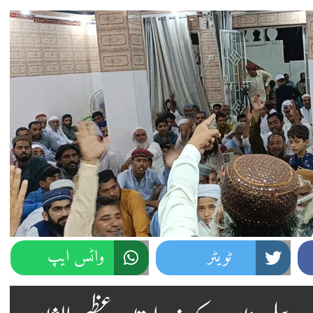
ٹویٹر
واٹس ایپ