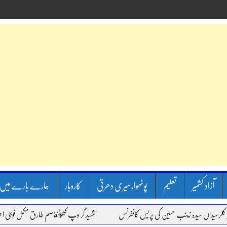
آزاد کشمیر
تعلیم
پوٹھوار میری دھرتی
کاروبار
ہمارے بارے میں
اں سیدہ زینب حسین کی پریس کانفرنس
شہید گر وپ کیپٹنعاصم طارق مکمل فوجی اعزاز کے س