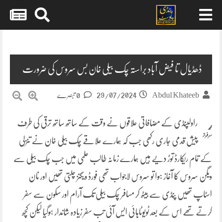
Skip
to
content
ڈھڈیال تا فیض آباد براستہ چک بیلی خان بس سروس کی ضرورت
29/07/2024
Abdul Khateeb
0 تبصرے
راولپنڈی کے مضافاتی علاقوں نے وقت کے ساتھ ساتھ ترقی کی طرف
محمد
سرفراز
پیش قدمی جاری رکھی جب کہ ہمارے علاقے چک بیلی خان نے تنزلی
کے تمام ریکارڈ توڑ دیے ہیں ہمارے زمانہ طالب علمی میں جب چک بیلی سے
ویگن سروس کا آغاز ہوا تو سروس لاجواب تھی فورڈ ویگنز چلتی تھیں اور نان
اسٹاپ تھیں پنڈی سے بیٹھ کر مسافر چک بیلی تک آرام اور سکون سے سفر
کرتے تھے اس کے بعد ٹویوٹاہائی ایس آئی تب سفر زیادہ شاندار ہوگیا لیکن کچھ