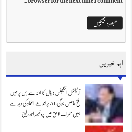
browser for the next time I comment.
اہم خبریں
آرٹیفشل انٹلیجنس دجال کا فتنہ ہے جس پر ہمیں
فتح حاصل ہو گی،AI پر اندھے اعتماد کی وجہ سے
ہمیں خطرات لاحق ہیں پروفیسر احمد رفیق