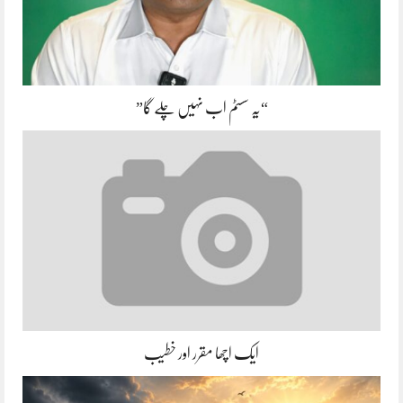
“یہ سسٹم اب نہیں چلے گا”
ایک اچھا مقرر اور خطیب