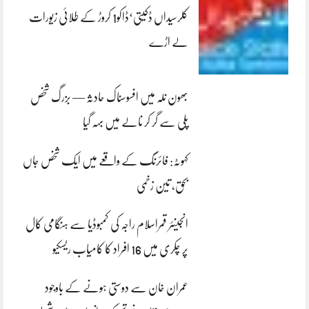
کلرسیداں ڈکیتی‘ڈاکو1 کروڑ کے طلائی زیورات
لے اڑے
بھون نلہ میں افسوسناک حادثہ — بزرگ شخص
پلی سے گر کر نالے میں بہہ گیا
کہوٹہ: فائرنگ کے واقعے میں ایک شخص جاں
بحق، تین زخمی
انجینئر قمراسلام راجہ کی کمبوڈیا سے ہنگامی کال
پر چکری میں 16 افراد کا کامیاب ریسکیو
عمران خان سے دوستی ہونے کے باوجود