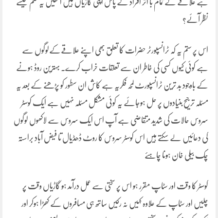
ہے علاقے کے تمام با اثر افراد کے پاس اپنی گاڑیاں ہیں انھیں یہ ظلم کیسے
نظر آئے؟
اس پر ستم یہ کہ ٹرانسپورٹر حضرات کا تعلق بھی اپنے علاقےکےلوگوں سے
ہے کوئی کیوں کسی کی خاطر ان سے تعلقات خراب کرے۔ بہترین روڈ ہونے
کے باوجود بد ترین ٹرانسپورٹ لمحہ فکریہ ہے کاش ان سطور کو پڑھنے کے بعد یہ
مسئلہ ترجیح بنیادوں پر حل ہوجائے یہ کوئی مشکل مسئلہ نہیں ہے ایک کوسٹر
سروس حالات کی شدید متقاضی ہے آپ اس ایک سروس سے لاکھوں لوگوں
کی دعائیں لے سکتے ہیں اس کوسٹر سروس کا روٹ ڈھڈیال تا فیض آباد براستہ
چک بیلی خان ہونا چاہئے
کوسٹر کا وقت اور سٹاپ مقرر ہو اس پر سختی سے عمل درآمد ہو گاڑیاں وقت پر
چلیں اور سٹاپ کے علاوہ کہیں نہ رکیں ساتھ ہی مسافروں کے کھڑا ہوکر اور