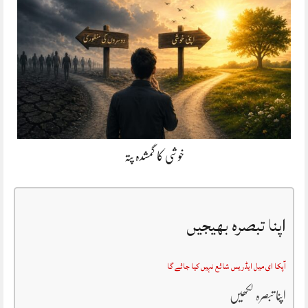
خوشی کا گمشدہ پتہ
اپنا تبصرہ بھیجیں
آپکا ای میل ایڈریس شائع نہیں کیا جائے گا
اپنا تبصرہ لکھیں