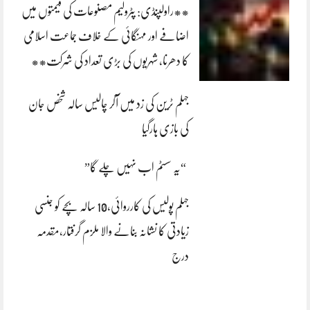
**راولپنڈی: پٹرولیم مصنوعات کی قیمتوں میں
اضافے اور مہنگائی کے خلاف جماعت اسلامی
کا دھرنا، شہریوں کی بڑی تعداد کی شرکت**
جہلم ٹرین کی زد میں آکر چالیس سالہ شخص جان
کی بازی ہارگیا
“یہ سسٹم اب نہیں چلے گا”
جہلم پولیس کی کارروائی،10 سالہ بچے کو جنسی
زیادتی کا نشانہ بنانے والا ملزم گرفتار،مقدمہ
درج