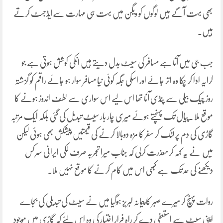
بھی بہت آگے ہیں لوگوں کو ویگن میں بہت ہی مہارت سےایڈجسٹ کرتے
ہیں۔
جب جی میں آتا ہے مسافر کی سیٹ بدل دیتے ہیں انکی کوشش ہوتی ہے جو
کرایہ ادا کر چکا وہ اتر جاۓ اور اسکی جگہ کوئی نیا مسافر سوار ہو جائے راقم کو گزشتہ
روز چیک بیلی سے پنڈی آنا تھا اس لیے اس سواری سے لطف اندوز ہونے کا
موقع ملا ۔پیال تک پہنچتے ہوئے میری چار بار سیٹ تبدیل کی گئی بلکہ ایک مرتبہ
گاڑی کی دم پر لٹک کر سفر کا مزہ دوبالا کرنے کی قیمتیں پیشکش بھی ہوئی لیکن
میں نے یہ کہہ کر معذرت کرلی کہ جناب میرا تجربہ صرف لکی ایرانی سرکس
دیکھنے کی حد تک ہے کبھی اس میں کام کرنے کا موقع نہیں ملا۔
روات پہنچ کر میرے صبر کا پیمانہ لبریز ہوگیا میں نے سیٹ کی تبدیلی کی بجاے
اپنی سیٹ سے استعفی دے کر راہ فرار اختیار کی وہ اس لئے کہ گاڑی میں موجود