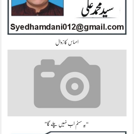
احساس کا زوال
“یہ سسٹم اب نہیں چلے گا”