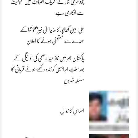
چودھری نثار نے تحریک انصاف میں شمولیت
سے انکاری رہے
علی امین گنڈاپور کا وزیراعلیٰ خیبرپختونخوا کے
عہدے سے مستعفی ہونے کا اعلان
پاکستان بھر میں نمازِ عیدالاضحی کی ادائیگی کے
بعد سنتِ ابراہیمی کو زندہ رکھتے ہوئے قربانی کا
سلسلہ شروع
احساس کا زوال