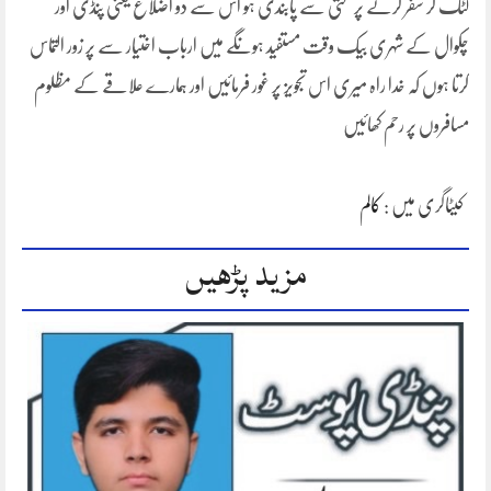
لٹک کر سفر کرنے پر سختی سے پابندی ہو اس سے دو اضلاع یعنی پنڈی اور
چکوال کے شہری بیک وقت مستفید ہونگے میں ارباب اختیار سے پر زور التماس
کرتا ہوں کہ خدا راہ میری اس تجویز پر غور فرمائیں اور ہمارے علاقے کے مظلوم
مسافروں پر رحم کھائیں
کیٹاگری میں :
کالم
مزید پڑھیں