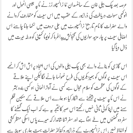
عرصہ بعد چک بیلی خان کے سائنسدان نما ٹرانسپورٹرز نے ٹاپہ جیسی انمول اور
انوکھی سہولت دریافت کی ڈرائیور کے عقب میں اس سیٹ کو متعارف کروانے
والے حضرات کا نام تاریخ ٹرانسپورٹ میں جلی حروف میں لکھا جانا چاہئے اس
اضافی سیٹ پر چار مزید سواریوں کی گنجائش پیدا فرما کر ٹویوٹا کمپنی کو ورطہ حیرت میں
ڈال دیا گیا
اس گاڑی کو بنانے والے بھی چک بیلی والوں کی اس ایجاد پر اش اش کر اٹھے
اس سیٹ پر لوگوں کو بھیڑ بکریوں کی طرح ٹھونسا جانے لگالیکن اپنے علاقے
کے لوگوں کی عظمت کو سلام مجال ہے کسی نے آواز اٹھائی ہو کسی بندہ بشر
نے اس ٹاپہ سیٹ پر بیٹھنے سے انکار کیا ہو ہمارے اس علاقے کے مکین ظلم
سہنے میں اپنا کوئی ثانی نہیں رکھتے اس صبر کا نتیجہ یہ ہے کہ اب ایک گھنٹے کا
سفر دو گھنٹوں میں طے ہوتا ہے اور سفر اتنا شاندار کہ میرے پاس اسکی منظر کشی
کو الفاظ نہیں اس ٹرانسپورٹ کے ڈرائیور و کنڈکٹر حضرات بہت ہماری سوچ سے