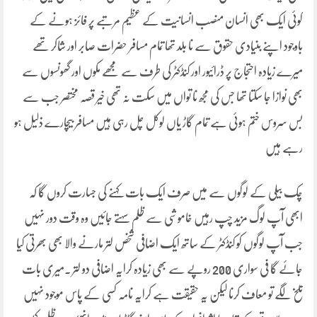
کوئی ایک بھی انسان منصب انسانیت کے عظیم مرتبے پر فائز ہونے کے
باوجود اپنے بنیادی حقوق سے نا بلد تھا تمام مسافر حضرات صابر اور شاکر تھے
میرے زیادہ احتجاج پر ڈرائیور اور کنڈکٹر کی طرف سے مجھے مکوں اور گھونسوں سے
بھی نوازا جا سکتا تھا جس کی مجھ نا تواں میں سکت نہ تھی خیر قصہ مختصر جب سے
بس سروس ختم ہوئی ہے تمام گاڑ یاں لوکل چل رہی ہیں مسافر بیچارے ذلیل ہو
رہے ہیں
چک بیلی کے لوگوں سے میں صرف ایک بات کہنے کی جسارت کروں گا کہ
ابھی آپ لوگ مزید چپ رہیں خاموشی سے ظلم سہتے جائیں وہ وقت دور نہیں
جب آپ لوگوں کو کنڈکٹر کے ساتھ ایک اضافی شخص لتر مارنے والا بھی بھرتی کیا
جائے گا فی سواری 200 روپے سے بھی زیادہ کرایہ اضافی دو لتر ۔میری بات
تلخ لگے تو معاف کرنا لیکن یہ حقیقت ہے کرایہ نامہ کسی کے پاس موجود نہیں