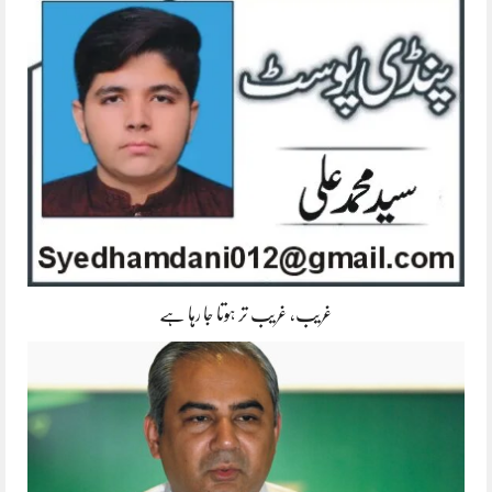
غریب، غریب تر ہوتا جا رہا ہے