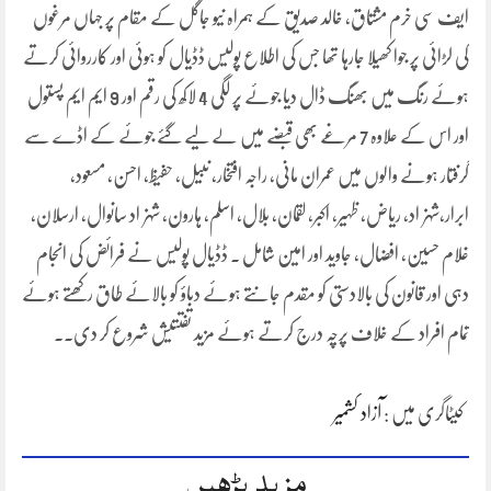
ایف سی خرم مشتاق, خالد صدیق کے ہمراہ نیو جاگل کے مقام پر جہاں مرغوں
کی لڑائی پر جوا کھیلا جارہا تھا جس کی اطلاع پولیس ڈڈیال کو ہوئی اور کارروائی کرتے
ہوئے رنگ میں بھنگ ڈال دیا جوئے پر لگی 4 لاکھ کی رقم اور 9 ایم ایم پستول
اور اس کے علاوہ 7 مرغے بھی قبضے میں لے لیے گئے جوئے کے اڈے سے
گرفتار ہونے والوں میں عمران مانی, راجہ افتخار, نبیل, حفیظ, احسن, مسعود,
ابرار,شہزاد, ریاض, ظہیر, اکبر, لقمان, بلال, اسلم, ہارون, شہزاد سانوال, ارسلان,
غلام حسین, افضال, جاوید اور امین شامل ۔ ڈڈیال پولیس نے فرائض کی انجام
دہی اور قانون کی بالادستی کو مقدم جانتے ہوئے دباؤ کو بالائے طاق رکھتے ہوئے
تمام افراد کے خلاف پرچہ درج کرتے ہوئے مزید تفتتیش شروع کر دی۔۔
کیٹاگری میں :
آزاد کشمیر
مزید پڑھیں