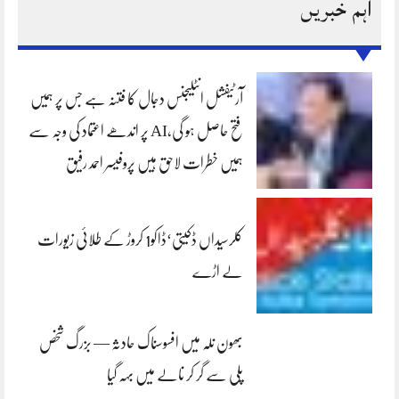
اہم خبریں
آرٹیفشل انٹلیجنس دجال کا فتنہ ہے جس پر ہمیں
فتح حاصل ہو گی،AI پر اندھے اعتماد کی وجہ سے
ہمیں خطرات لاحق ہیں پروفیسر احمد رفیق
کلرسیداں ڈکیتی‘ڈاکو1 کروڑ کے طلائی زیورات
لے اڑے
بھون نلہ میں افسوسناک حادثہ — بزرگ شخص
پلی سے گر کر نالے میں بہہ گیا