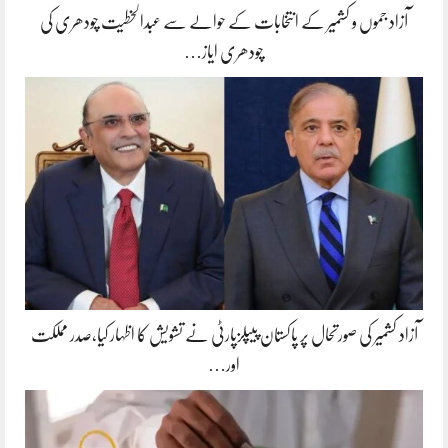
آزاد جموں و کشمیر کے انتخابات کے حوالے سے عبدالخطیت چودھری کی
چودھری ایاز…
آزاد کشمیر کی صورتحال پر پاکستان پیپلزپارٹی نے تشویش کا اظہار کیا،صدر مملکت
اور…