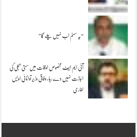
“یہ سسٹم اب نہیں چلے گا”
آئی ایم ایف مخصوص اوقات میں سستی بجلی کی
اجازت نہیں دے رہا، وفاقی وزیر توانائی اویس
لغاری