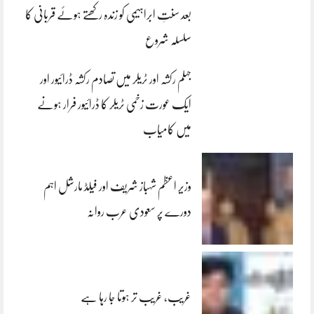
بعد سنتِ ابراہیمی کو زندہ رکھتے ہوئے قربانی کا
سلسلہ شروع
جہلم رکشہ اور ٹریلر میں تصادم رکشہ ڈرائیور اور
ایک عورت زخمی ٹریلر کا ڈرائیور فرار ہونے
میں کامیاب
وزیر اعظم شہباز شریف اور فیلڈ مارشل اہم
دورے پر سعودی عرب روانہ
غریب، غریب تر ہوتا جا رہا ہے