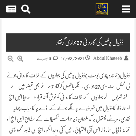
Skip
to
content
ڈڈیال پولیس کی کاروائی 27جواری گرفتار
17/02/2021
Abdul Khateeb
0 تبصرے
ڈڈیال(نمائندہ پنڈی پوسٹ)ڈڈیال پولیس کی جواریوں کے خلاف کاروائی جوئے
کی محفل الٹ دی27 جواری رنگے ہاتھوں گرفتار 7 مرغے بھی قبضے میں لے
لئے شہریوں نے جواریوں کے خلاف کاروائی کو خوش آئند قرار دے دیا ایس ایچ
او عمار ڈار کاڈڈیال میں شہر ڈیرے پر لگے جوئے کے اڈے پر کامیاب چھاپہ
نقدی, مرغے, پستول برآمد ملزمان زیر حراست تفصیلات کے مطابق ایس ایچ او
تھانہ ڈڈیال عمار ڈار ایس آئی اشتیاق, ایس آئی وحید انجم, ایچ سی طاہر محمود ڈی