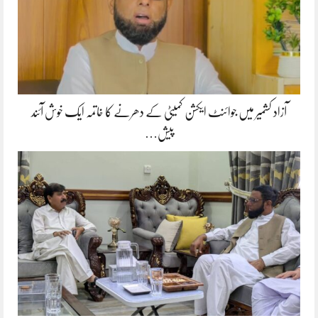
آزاد کشمیر میں جوائنٹ ایکشن کمیٹی کے دھرنے کا خاتمہ ایک خوش آئند
پیش…