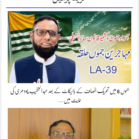
جموں 6 میں تحریک انصاف کے بائیکاٹ کے بعد عبدالخطیب چودھری کی
حمایت میں…