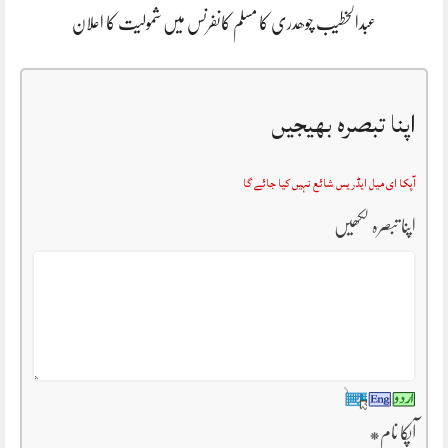
عبدالخطیب چوھدری کا مسلم کانفرنس میں شمولیت کا اعلان
اپنا تبصرہ بھیجیں
آپکا ای میل ایڈریس شائع نہیں کیا جائے گا
اپنا تبصرہ لکھیں
آپکا نام
*