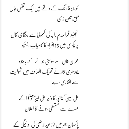
کہوٹہ: فائرنگ کے واقعے میں ایک شخص جاں
بحق، تین زخمی
انجینئر قمراسلام راجہ کی کمبوڈیا سے ہنگامی کال
پر چکری میں 16 افراد کا کامیاب ریسکیو
عمران خان سے دوستی ہونے کے باوجود
چودھری نثار نے تحریک انصاف میں شمولیت
سے انکاری رہے
علی امین گنڈاپور کا وزیراعلیٰ خیبرپختونخوا کے
عہدے سے مستعفی ہونے کا اعلان
پاکستان بھر میں نمازِ عیدالاضحی کی ادائیگی کے