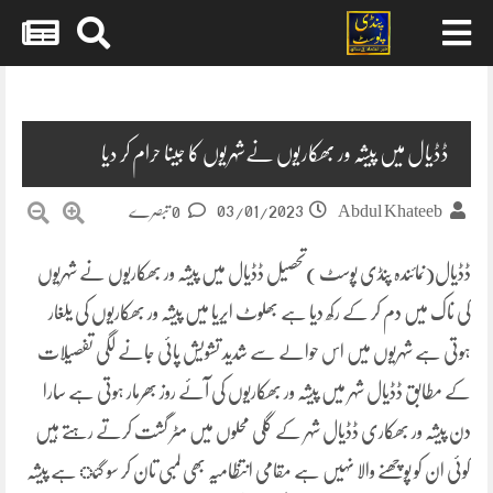
Skip
to
content
ڈڈیال میں پیشہ ور بھکاریوں نےشہریوں کا جینا حرام کر دیا
03/01/2023
Abdul Khateeb
0 تبصرے
ڈڈیال(نمائندہ پنڈی پوسٹ )تحصیل ڈڈیال میں پیشہ ور بھکاریوں نے شہریوں
کی ناک میں دم کر کے رکھ دیا ہے بھلوٹ ایریا میں پیشہ ور بھکاریوں کی یلغار
ہوتی ہے شہریوں میں اس حوالے سے شدید تشویش پائی جانے لگی تفصیلات
کے مطابق ڈڈیال شہر میں پیشہ ور بھکاریوں کی آئے روز بھرمار ہوتی ہے سارا
دن پیشہ ور بھکاری ڈڈیال شہر کے گلی محلوں میں مٹر گشت کرتے رہتے ہیں
کوئی ان کو پوچھنے والا نہیں ہے مقامی انتظامیہ بھی لمبی تان کر سو گئ ہے پیشہ