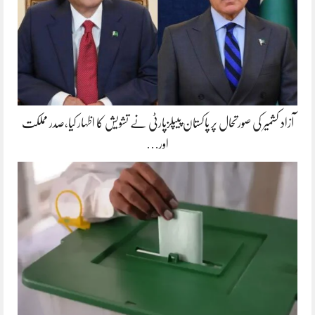
آزاد کشمیر کی صورتحال پر پاکستان پیپلزپارٹی نے تشویش کا اظہار کیا،صدر مملکت
اور…