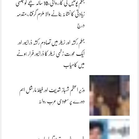
جہلم پولیس کی کارروائی،10 سالہ بچے کو جنسی
زیادتی کا نشانہ بنانے والا ملزم گرفتار،مقدمہ
درج
جہلم رکشہ اور ٹریلر میں تصادم رکشہ ڈرائیور اور
ایک عورت زخمی ٹریلر کا ڈرائیور فرار ہونے
میں کامیاب
وزیر اعظم شہباز شریف اور فیلڈ مارشل اہم
دورے پر سعودی عرب روانہ