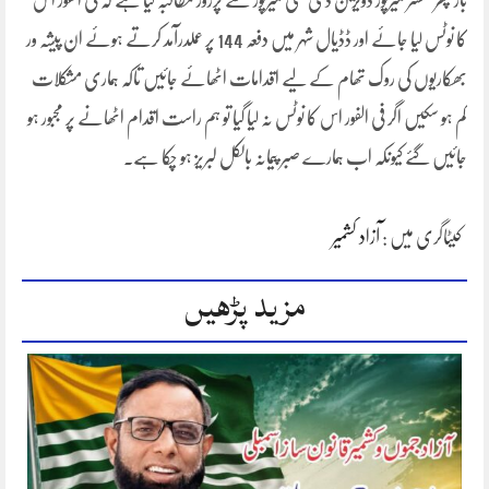
بار پھر کمشنر میرپور ڈویژن ڈی سی میرپور سے پرزور مطالبہ کیا ہے کہ فی الفور اس
کا نوٹس لیا جائے اور ڈڈیال شہر میں دفعہ 144 پر عملدرآمد کرتے ہوئے ان پیشہ ور
بھکاریوں کی روک تھام کے لیے اقدامات اٹھائے جائیں تاکہ ہماری مشکلات
کم ہو سکیں اگر فی الفور اس کا نوٹس نہ لیا گیا تو ہم راست اقدام اٹھانے پر مجبور ہو
جائیں گئے کیونکہ اب ہمارے صبر پیمانہ بالکل لبریز ہو چکا ہے۔
کیٹاگری میں :
آزاد کشمیر
مزید پڑھیں