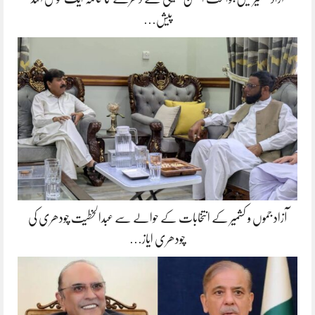
پیش…
آزاد جموں و کشمیر کے انتخابات کے حوالے سے عبدالخطیت چودھری کی
چودھری ایاز…