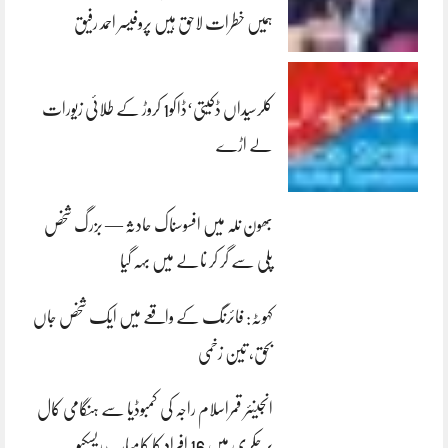
ہمیں خطرات لاحق ہیں پروفیسر احمد رفیق
کلرسیداں ڈکیتی‘ڈاکو1 کروڑ کے طلائی زیورات
لے اڑے
بھون نلہ میں افسوسناک حادثہ — بزرگ شخص
پلی سے گر کر نالے میں بہہ گیا
کہوٹہ: فائرنگ کے واقعے میں ایک شخص جاں
بحق، تین زخمی
انجینئر قمراسلام راجہ کی کمبوڈیا سے ہنگامی کال
پر چکری میں 16 افراد کا کامیاب ریسکیو