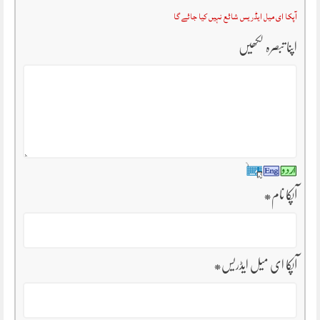
آپکا ای میل ایڈریس شائع نہیں کیا جائے گا
اپنا تبصرہ لکھیں
آپکا نام
*
آپکا ای میل ایڈریس
*