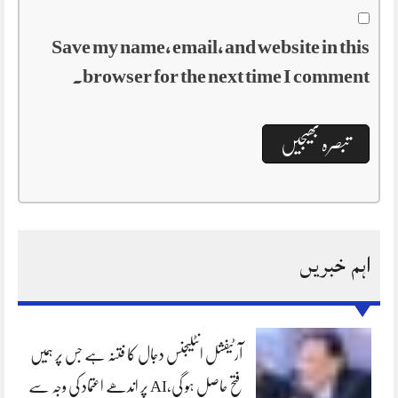
Save my name, email, and website in this
browser for the next time I comment.
اہم خبریں
آرٹیفشل انٹلیجنس دجال کا فتنہ ہے جس پر ہمیں
فتح حاصل ہو گی،AI پر اندھے اعتماد کی وجہ سے