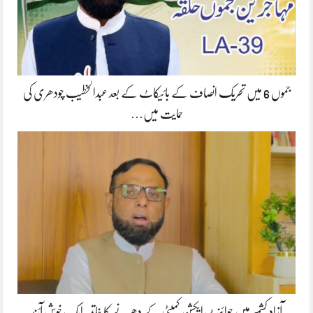
جموں 6 میں تحریک انصاف کے بائیکاٹ کے بعد عبدالخطیب چودھری کی
حمایت میں…
آزاد کشمیر میں جوائنٹ ایکشن کمیٹی کے دھرنے کا خاتمہ ایک خوش آئند