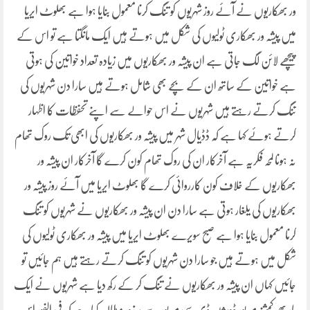
ور بھکاریوں نے آئے روز شہریوں کو تنگ کرنا معمول بنایا ہوا ہے بھلوٹ ایریا
میں پیشہ ور بھکاری ٹولیوں کی شکل میں ہوتے ہیں ایک مانگتا ہے تو اس کے
پیچھے لائن لگ جاتی ہے ان پیشہ ور بھکاریوں میں زیادہ تعداد خواتین کی ہوتی
ہے خواتین کے ساتھ ان کے بچے بھی شامل ہوتے ہیں سارا دن شہریوں کی
تنگ کرتے رہتے ہیں شہریوں نے اس حوالے سے اپنے تحفظات کا اظہار
کرتے ہوئے کہا ہے کہ ڈڈیال شہر میں پیشہ ور بھکاریوں کی ابھی تک روک تھام
نہ ہونا لمحہ فکریہ ہے آخرکار ان کی روک تھام کون کرے گا آخرکار ان پیشہ ور
بھکاریوں کے خلاف کون کارروائی کرے گا بھلوٹ ایریا میں آئے روز پیشہ ور
بھکاریوں کی یلغار ہوتی ہے سارا دن ان پیشہ ور بھکاریوں نے شہریوں کو تنگ
کرنا معمول بنایا ہوا ہے صبح سویرے بھلوٹ ایریا میں پیشہ ور بھکاری ٹولیوں کی
شکل میں ہوتے ہیں جو سارا دن شہریوں کو تنگ کرتے رہتے ہیں ہم جائیں تو
جائیں کہاں ان پیشہ ور بھکاریوں نے تنگ کر کے رکھ دیا ہے شہریوں نے ایک