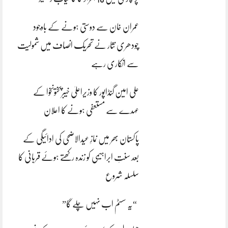
عمران خان سے دوستی ہونے کے باوجود
چودھری نثار نے تحریک انصاف میں شمولیت
سے انکاری رہے
علی امین گنڈاپور کا وزیراعلیٰ خیبرپختونخوا کے
عہدے سے مستعفی ہونے کا اعلان
پاکستان بھر میں نمازِ عیدالاضحی کی ادائیگی کے
بعد سنتِ ابراہیمی کو زندہ رکھتے ہوئے قربانی کا
سلسلہ شروع
“یہ سسٹم اب نہیں چلے گا”