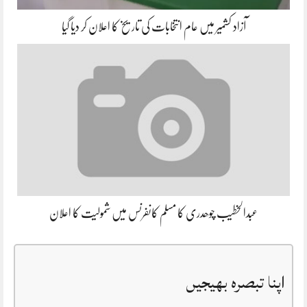
آزاد کشمیر میں عام انتخابات کی تاریخ کا اعلان کر دیا گیا
عبدالخطیب چوھدری کا مسلم کانفرنس میں شمولیت کا اعلان
اپنا تبصرہ بھیجیں