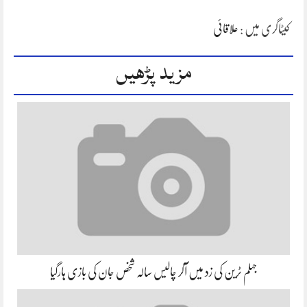
کیٹاگری میں :
علاقائی
مزید پڑھیں
جہلم ٹرین کی زد میں آکر چالیس سالہ شخص جان کی بازی ہارگیا