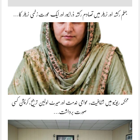
جہلم رکشہ اور ٹریلر میں تصادم رکشہ ڈرائیور اور ایک عورت زخمی ٹریلر کا…
محکمہ ریونیو میں شفافیت، عوامی خدمت اور میرٹ اولین ترجیح، کرپشن کسی
صورت برداشت…