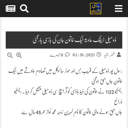
Skip
to
content
ڈومیلی ٹریفک حادثہ ایک خاتون جان کی بازی ہارگئی
03/10/2025
ظفر رشید
0 تبصرے
رسول پور ڈومیلی کے قریب بس اور موٹر سائیکل میں تصادم حادثے میں ایک
خاتون جاں بحق ہوگئی
ریسکیو 1122 نے خاتون کی ڈیڈ باڈی کو آر ایچ سی ڈومیلی منتقل کر دیا ۔ ریسکیو
ذرائع
جاں بحق ہونے والی خاتون کا نام نسرین زوجہ محمد نواز عمر 45سال ہے