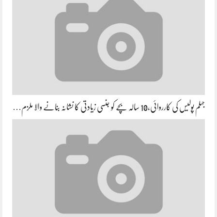
جہلم پولیس کی کارروائی،10 سالہ بچے کو جنسی زیادتی کا نشانہ بنانے والا ملزم…