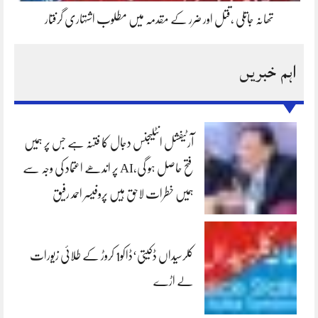
تھانہ جاتلی ،قتل اور ضرر کے مقدمہ میں مطلوب اشتہاری گرفتار
اہم خبریں
آرٹیفشل انٹلیجنس دجال کا فتنہ ہے جس پر ہمیں
فتح حاصل ہو گی،AI پر اندھے اعتماد کی وجہ سے
ہمیں خطرات لاحق ہیں پروفیسر احمد رفیق
کلرسیداں ڈکیتی‘ڈاکو1 کروڑ کے طلائی زیورات
لے اڑے