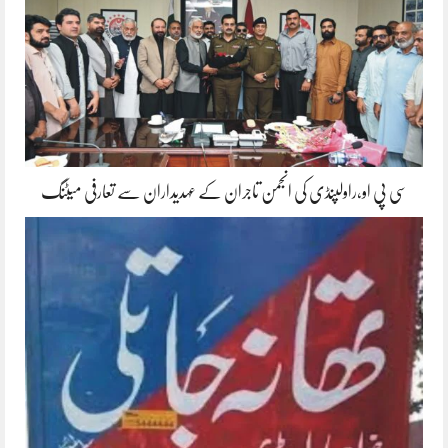
سی پی او،راولپنڈی کی انجمن تاجران کے عہدیداران سے تعارفی میٹنگ