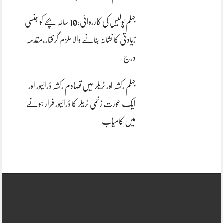
جہلم پولیس کی کارروائی،10 سالہ بچے کو جنسی
زیادتی کا نشانہ بنانے والا ملزم گرفتار،مقدمہ
درج
جہلم رکشہ اور ٹریلر میں تصادم رکشہ ڈرائیور اور
ایک عورت زخمی ٹریلر کا ڈرائیور فرار ہونے
میں کامیاب