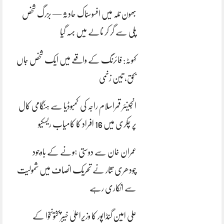
بھون نلہ میں افسوسناک حادثہ — بزرگ شخص
پلی سے گر کر نالے میں بہہ گیا
کہوٹہ: فائرنگ کے واقعے میں ایک شخص جاں
بحق، تین زخمی
انجینئر قمراسلام راجہ کی کمبوڈیا سے ہنگامی کال
پر چکری میں 16 افراد کا کامیاب ریسکیو
عمران خان سے دوستی ہونے کے باوجود
چودھری نثار نے تحریک انصاف میں شمولیت
سے انکاری رہے
علی امین گنڈاپور کا وزیراعلیٰ خیبرپختونخوا کے