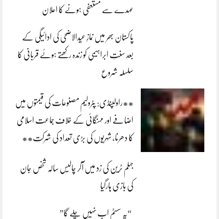
عہدے سے مستعفی ہونے کا اعلان
پاکستان بھر میں نمازِ عیدالاضحی کی ادائیگی کے
بعد سنتِ ابراہیمی کو زندہ رکھتے ہوئے قربانی کا
سلسلہ شروع
**راولپنڈی: پٹرولیم مصنوعات کی قیمتوں میں
اضافے اور مہنگائی کے خلاف جماعت اسلامی
کا دھرنا، شہریوں کی بڑی تعداد کی شرکت**
جہلم ٹرین کی زد میں آکر چالیس سالہ شخص جان
کی بازی ہارگیا
“یہ سسٹم اب نہیں چلے گا”