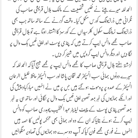
الحمد للہ میرے بیٹے نے نفیس شخصیت کے مالک بلال قریشی صاحب کی
نگرانی میں ڈرائیونگ کورس مکمل کیا۔ وقت گزرنے کے ساتھ ساتھ جب بھی
ڈرائیونگ ٹریننگ سکول کلرسیداں کے کورسز کا اشتہار ہوتا ہے تو بلال قریشی
صاحب مجھے واٹس ایپ کرتے ہیں کہ پنڈی پوسٹ اور اپنی فیس بک وال پر
لگا دیں اور دیگر واٹس ایپ گروپس میں شیئر کر دیں۔
گزشتہ ہفتے بلال قریشی صاحب کا مجھے واٹس ایپ پر مجھے میسج آیا کہ الحمد للہ کہ
میرے دونوں بھائی سب انسپکٹر محمد لقمان پاشا اور سب انسپکٹر حافظ خلیل الرحمان
انسپکٹر کے عہدہ پر پروموٹ ہو گئے ہیں جس پر میں نے انہیں مبارکباد پیش کی
اور انکے بھائیوں کی خبر بمعہ تصویر اپنی فیس بک وال پر لگائی اور ساتھ ہی یہ خبر
بمعہ تصویر پنڈی پوسٹ کے چیف ایڈیٹر عبد الخطیب چوہدری صاحب کو واٹس
ایپ کرتے ہوئے بتایا کہ ان کے دو اور بھائی بھی محکمہ پولیس کا حصہ ہیں
انہوں نے فوری مجھے فون کیا کہ آپ دوسرے دو بھائیوں کی تصاویر منگوائیں