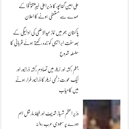
علی امین گنڈاپور کا وزیراعلیٰ خیبرپختونخوا کے
عہدے سے مستعفی ہونے کا اعلان
پاکستان بھر میں نمازِ عیدالاضحی کی ادائیگی کے
بعد سنتِ ابراہیمی کو زندہ رکھتے ہوئے قربانی کا
سلسلہ شروع
جہلم رکشہ اور ٹریلر میں تصادم رکشہ ڈرائیور اور
ایک عورت زخمی ٹریلر کا ڈرائیور فرار ہونے
میں کامیاب
وزیر اعظم شہباز شریف اور فیلڈ مارشل اہم
دورے پر سعودی عرب روانہ