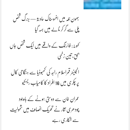
بھون نلہ میں افسوسناک حادثہ — بزرگ شخص
پلی سے گر کر نالے میں بہہ گیا
کہوٹہ: فائرنگ کے واقعے میں ایک شخص جاں
بحق، تین زخمی
انجینئر قمراسلام راجہ کی کمبوڈیا سے ہنگامی کال
پر چکری میں 16 افراد کا کامیاب ریسکیو
عمران خان سے دوستی ہونے کے باوجود
چودھری نثار نے تحریک انصاف میں شمولیت
سے انکاری رہے