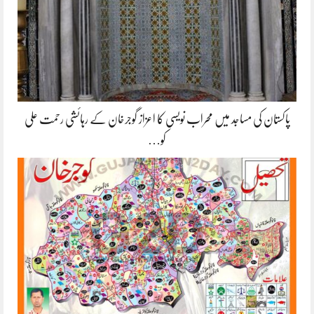
پاکستان کی مساجد میں محراب نویسی کا اعزاز گوجرخان کے رہائشی رحمت علی
کو…