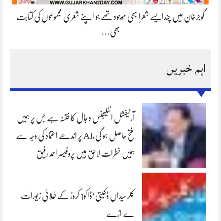
گوجرخان میں چندایسے شعرا بھی موجود تھے جو اپنے شعری مجموعوں کی کتابت
بھی…
اہم خبریں
آرٹیفشل انٹلیجنس دجال کا فتنہ ہے جس پر ہمیں
فتح حاصل ہو گی،AI پر اندھے اعتماد کی وجہ سے
ہمیں خطرات لاحق ہیں پروفیسر احمد رفیق
کلرسیداں ڈکیتی‘ڈاکو1 کروڑ کے طلائی زیورات
لے اڑے