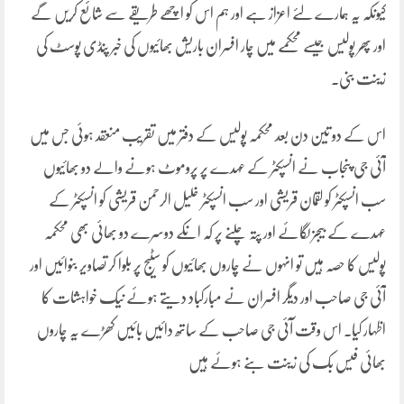
کیونکہ یہ ہمارے لئے اعزاز ہے اور ہم اس کو اچھے طریقے سے شائع کریں گے
اور پھر پولیس جیسے محکمے میں چار افسران باریش بھائیوں کی خبر پنڈی پوسٹ کی
زینت بنی۔
اس کے دو تین دن بعد محکمہ پولیس کے دفتر میں تقریب منعقد ہوئی جس میں
آئی جی پنجاب نے انسپکٹر کے عہدے پر پروموٹ ہونے والے دو بھائیوں
سب انسپکٹر کو لقمان قریشی اور سب انسپکٹر خلیل الرحمن قریشی کو انسپکٹر کے
عہدے کے بیجز لگائے اور پتہ چلنے پر کہ انکے دوسرے دو بھائی بھی محکمہ
پولیس کا حصہ ہیں تو انہوں نے چاروں بھائیوں کو سٹیج پر بلوا کر تصاویر بنوائیں اور
آئی جی صاحب اور دیگر افسران نے مبارکباد دیتے ہوئے نیک خواہشات کا
اظہار کیا۔ اس وقت آئی جی صاحب کے ساتھ دائیں بائیں کھڑے یہ چاروں
بھائی فیس بک کی زینت بنے ہوئے ہیں