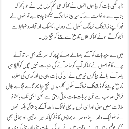
زاہد نقیبی بات کر رہا ہوں انہوں نے کہا کہ جی حکم کریں میں نے جواباً کہا کہ
جناب سے درخواست ہے کہ میرا بیٹا ڈرائیونگ سیکھنا چاہتا ہے تو انہوں نے
فوراً اپنے ڈرائیونگ ٹریننگ سکول کے دورانیہ، ٹائمنگ اور قواعد و ضوابط سے
آگاہ کرتے ہوئے کہا کہ فلاں تاریخ سے بیٹے کو بھیج دیں۔
میں نے مزید بات کو آگے بڑھاتے ہوئے پوچھا کہ سر مجھے بھی ساتھ آنے
پڑے گا تو انہوں نے کہا کہ آپ کو ساتھ آنے کی ضرورت نہیں بچوں کو اکیلا ہی
باہر آنے جانے دیا کریں خیر میں نے ان کی بات مان لی اور کورس کی مقررہ
تاریخ پر بیٹے کو ڈرائیونگ ٹریننگ سکول کلرسیداں بھیج دیا پھر گاہے بگاہے بلال
قریشی صاحب سے فون پر بات چیت ہوتی رہتی ہے لیکن ابھی تک بالمشافہ
ملاقات نہیں ہوئی اور اسی طرح یہ ٹیلی فوننگ رابطہ آگے بڑھتا گیا بلکہ انہوں
نے خود ایک دفعہ اپنے دوسرے بھائیوں کا ذکر کیا کہ میرے تین اور بھائی بھی
محکمہ پولیس میں ہیں اس وقت میں نے ان کی یہ بات سنی ان سنی کر دی اور