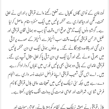
گوجرخان کے نواحی گاؤں کلیال سے تعلق رکھنے والے قریشی برادران نے اپنی
محنت، لگن اور دیانتداری سے محکمہ پولیس میں ایک منفرد مقام حاصل کر لیا
ہے۔ گزشتہ دنوں ایک تاریخی موقع اس وقت آیا جب دو بھائی لقمان قریشی اور
خلیل الرحمن قریشی کو بیک وقت سب انسپکٹر سے انسپکٹر کے عہدے پر ترقی
دی گئی اور باقاعدہ بیجز لگائے گئے۔ یہ دونوں بھائی ایک ہی دن محکمہ پولیس
میں بھرتی ہوئے تھے اور آج ایک ہی دن ترقی پا کر اپنی مثال آپ بن گئے۔
قریشی خاندان کے باقی دو بھائی بھی پولیس فورس میں نمایاں کردار ادا کر رہے
ہیں۔ اے ایس آئی شعیب قریشی اپنے فرائض نہایت ذمہ داری سے انجام
دے رہے ہیں جبکہ سٹی ٹریفک پولیس میں تعینات حاجی بلال قریشی کا نام
فرض شناسی، شرافت اور عوامی خدمت کی بدولت الگ پہچان رکھتا ہے۔
بلال قریشی نے ہمیشہ ٹریفک کے نظام کو بہتر بنانے، عوامی سہولت اور