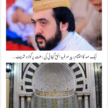
ایک عہد کا اختتام: پیر مہر فرید الحق گیلانی کی رحلت پر گولڑہ شریف…