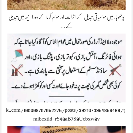
پوٹھوہار میں موسمیاتی تبدیلی کے اثرات اور موسم گرما کے دورانیے میں تبدیلی
کے…
book.com/100008707052275/posts/3921073954859468/?
mibextid=rS40aB7S9Ucbxw6v