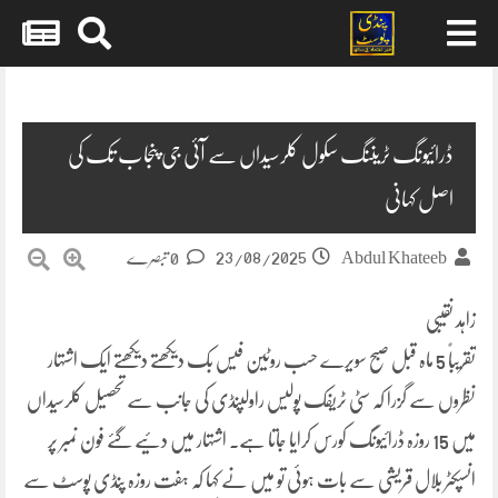
Skip
to
content
ڈرائیونگ ٹریننگ سکول کلرسیداں سے آئی جی پنجاب تک کی
اصل کہانی
23/08/2025
Abdul Khateeb
0 تبصرے
زاہد نقیبی
تقریباً 5 ماہ قبل صبح سویرے حسب روٹین فیس بک دیکھتے دیکھتے ایک اشتہار
نظروں سے گزرا کہ سٹی ٹریفک پولیس راولپنڈی کی جانب سے تحصیل کلرسیداں
میں 15 روزہ ڈرائیونگ کورس کرایا جاتا ہے۔ اشتہار میں دئیے گئے فون نمبر پر
انسپکٹر بلال قریشی سے بات ہوئی تو میں نے کہا کہ ہفت روزہ پنڈی پوسٹ سے