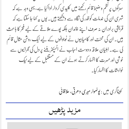
سڑکوں پر نظم و ضبط قائم رکھنے میں کلیدی کردار ادا کیا ہے، یہی وجہ ہے کہ
شہری ان کی خدمات کو قدر کی نگاہ سے دیکھتے ہیں۔ یوں یہ کہا جا سکتا ہے کہ
قریشی برادران نہ صرف اپنے خاندان بلکہ پورے علاقے کے لیے فخر کا باعث
ہیں۔ ان کی محنت اور کامیابیوں نے نوجوانوں کے لیے ایک روشن مثال قائم
کی ہے۔ اہلیان علاقہ و دوست احباب نے انسپکٹر بننے پر دل کی گہرائیوں سے
خوشی اور مسرت کا اظہار کرتے ہوئے ان کے مستقبل کے لیے نیک
خواہشات کا اظہار کیا۔
کیٹاگری میں :
پوٹھوار میری دھرتی
،
علاقائی
مزید پڑھیں