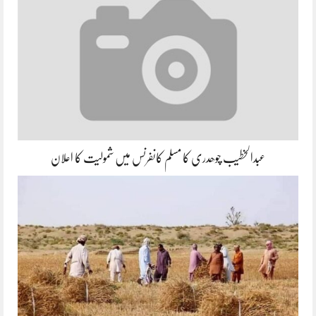
عبدالخطیب چوھدری کا مسلم کانفرنس میں شمولیت کا اعلان