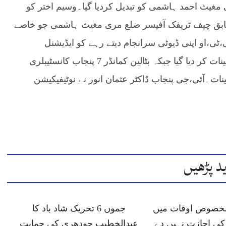
یث احمد ہاشمی کو تبدیل کردیا گیا۔وسیم اختر کو
مطابق چیف ٹریفک آفیسر ضلع مری مغیث ہاشمی جو خاصے
او اپنی ڈیوٹی سرانجام دیتے رہے کو ایڈیشنل
سیکورٹی آفیسر (اے،ایس،او) وزیر اعظم ہاؤس تعینات کر دیا گیا جبکہ بٹالین کمانڈر 7 پنجاب کانسٹیبلری
ات۔آئی،جی پنجاب ڈاکٹر عثمان انور نے نوٹیفیکیشن
د پڑھیں
 مخصوص اوقات میں
جموں 6 تحریک شاد باد کا
ی اجازت نہیں دے
عبدالخطیب چودھری کی حمایت