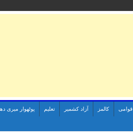
اقوامی
کالمز
آزاد کشمیر
تعلیم
پوٹھوار میری دھ