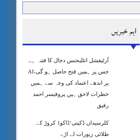
اہم خبریں
حرمت پر قربان
 کی پریس کانفرنس
آرٹیفشل انٹلیجنس دجال کا فتنہ ہے
جس پر ہمیں فتح حاصل ہو گی،AI
پر اندھے اعتماد کی وجہ سے ہمیں
خطرات لاحق ہیں پروفیسر احمد
رفیق
کلرسیداں ڈکیتی‘ڈاکو1 کروڑ کے
طلائی زیورات لے اڑے