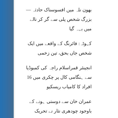
بھون نلہ میں افسوسناک حادثہ —
بزرگ شخص پلی سے گر کر نالے
میں بہہ گیا
کہوٹہ: فائرنگ کے واقعے میں ایک
شخص جاں بحق، تین زخمی
انجینئر قمراسلام راجہ کی کمبوڈیا
سے ہنگامی کال پر چکری میں 16
افراد کا کامیاب ریسکیو
عمران خان سے دوستی ہونے کے
باوجود چودھری نثار نے تحریک