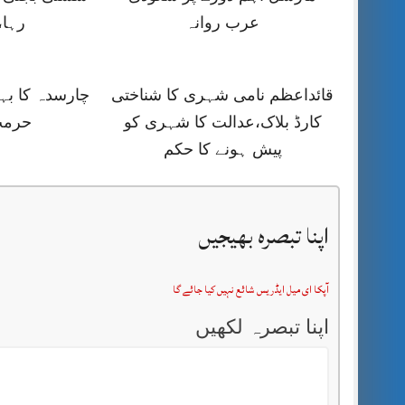
عرب روانہ
رہا،
قائداعظم نامی شہری کا شناختی
چارسدہ کا ب
کارڈ بلاک،عدالت کا شہری کو
حرمت
پیش ہونے کا حکم
اپنا تبصرہ بھیجیں
آپکا ای میل ایڈریس شائع نہیں کیا جائے گا
اپنا تبصرہ لکھیں