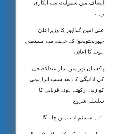
انصاف میں شمولیت سے انکاری
رہے
علی امین گنڈاپور کا وزیراعلیٰ
خیبرپختونخوا کے عہدے سے مستعفی
ہونے کا اعلان
پاکستان بھر میں نمازِ عیدالاضحی
کی ادائیگی کے بعد سنتِ ابراہیمی
کو زندہ رکھتے ہوئے قربانی کا
سلسلہ شروع
“یہ سسٹم اب نہیں چلے گا”