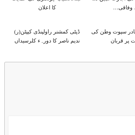
 وفاقی…
کا اعلان
ہادر سپوت وطن کی
ڈپٹی کمشنر راولپنڈی کیپٹن(ر)
 پر قربان
ندیم ناصر کا دورہء کلرسیداں