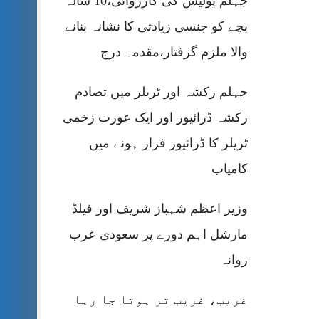
جہلم پولیس کی کارروائی،10 سالہ
بچے کو جنسی زیادتی کا نشانہ بنانے
والا ملزم گرفتار،مقدمہ درج
جہلم رکشہ اور ٹریلر میں تصادم
رکشہ ڈرائیور اور ایک عورت زخمی
ٹریلر کا ڈرائیور فرار ہونے میں
کامیاب
وزیر اعظم شہباز شریف اور فیلڈ
مارشل اہم دورے پر سعودی عرب
روانہ
غریب، غریب تر ہوتا جا رہا