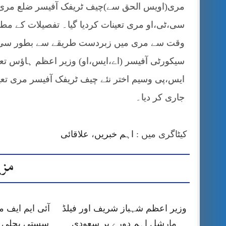
مری(اویس الحق سے)چیف ٹریفک آفیسر ضلع مری مغ
سی،ٹی،او مری تعینات کردیا گیا۔ تفصیلات کے 
وقت سے مری میں زبردست طریقے سے بطور سی،ٹی،
ایس،پی وسیم اختر نئے چیف ٹریفک آفیسر مری تعین
جاری کر دیا۔
کیٹاگری میں :
اہم خبریں
،
علاقائی
مزی
وزیر اعظم شہباز شریف اور فیلڈ
آئی ایم ایف
مارشل اہم دورے پر سعودی
سستی بجلی ک