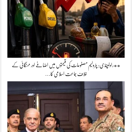
**راولپنڈی: پٹرولیم مصنوعات کی قیمتوں میں اضافے اور مہنگائی کے
خلاف جماعت اسلامی کا…