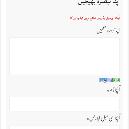
اپنا تبصرہ بھیجیں
آپکا ای میل ایڈریس شائع نہیں کیا جائے گا
اپنا تبصرہ لکھیں
آپکا نام
*
آپکا ای میل ایڈریس
*