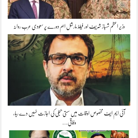
وزیر اعظم شہباز شریف اور فیلڈ مارشل اہم دورے پر سعودی عرب روانہ
آئی ایم ایف مخصوص اوقات میں سستی بجلی کی اجازت نہیں دے رہا،
وفاقی…