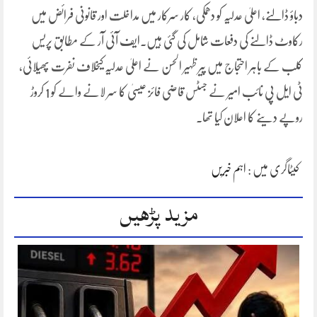
دباؤ ڈالنے، اعلیٰ عدلیہ کو دھمکی، کار سرکار میں مداخلت اور قانونی فرائض میں
رکاوٹ ڈالنے کی دفعات شامل کی گئی ہیں۔ایف آئی آر کے مطابق پریس
کلب کے باہر احتجاج میں پیر ظہیر الحسن نے اعلیٰ عدلیہ کیخلاف نفرت پھیلائی،
ٹی ایل پی نائب امیر نے جسٹس قاضی فائز عیسیٰ کا سر لانے والے کو 1 کروڑ
روپے دینے کا اعلان کیا تھا۔
کیٹاگری میں :
اہم خبریں
مزید پڑھیں