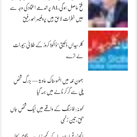
فتح حاصل ہو گی،AI پر اندھے اعتماد کی وجہ سے
ہمیں خطرات لاحق ہیں پروفیسر احمد رفیق
کلرسیداں ڈکیتی‘ڈاکو1 کروڑ کے طلائی زیورات
لے اڑے
بھون نلہ میں افسوسناک حادثہ — بزرگ شخص
پلی سے گر کر نالے میں بہہ گیا
کہوٹہ: فائرنگ کے واقعے میں ایک شخص جاں
بحق، تین زخمی
انجینئر قمراسلام راجہ کی کمبوڈیا سے ہنگامی کال