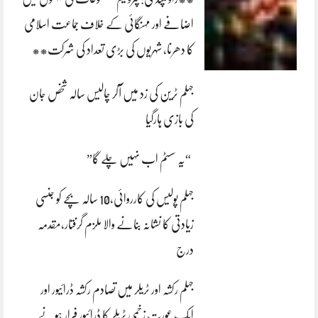
اضافے اور مہنگائی کے خلاف جماعت اسلامی
کا دھرنا، شہریوں کی بڑی تعداد کی شرکت**
جہلم ٹرین کی زد میں آکر چالیس سالہ شخص جان
کی بازی ہارگیا
“یہ سسٹم اب نہیں چلے گا”
جہلم پولیس کی کارروائی،10 سالہ بچے کو جنسی
زیادتی کا نشانہ بنانے والا ملزم گرفتار،مقدمہ
درج
جہلم رکشہ اور ٹریلر میں تصادم رکشہ ڈرائیور اور
ایک عورت زخمی ٹریلر کا ڈرائیور فرار ہونے