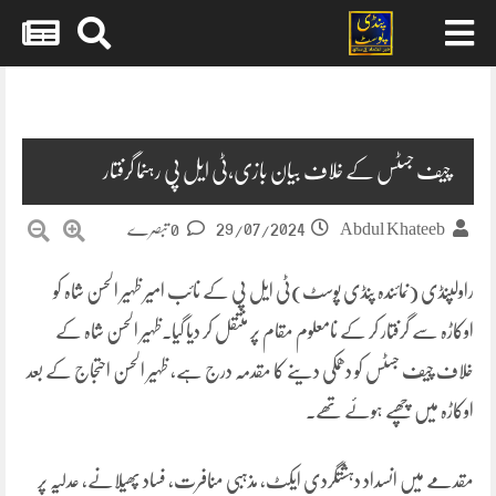
Skip
to
content
چیف جسٹس کے خلاف بیان بازی،ٹی ایل پی رہنما گرفتار
29/07/2024
Abdul Khateeb
0 تبصرے
راولپنڈی (نمائندہ پنڈی پوسٹ)ٹی ایل پی کے نائب امیر ظہیر الحسن شاہ کو
اوکاڑہ سے گرفتار کر کے نامعلوم مقام پر منتقل کر دیا گیا۔ظہیر الحسن شاہ کے
خلاف چیف جسٹس کو دھمکی دینے کا مقدمہ درج ہے، ظہیر الحسن احتجاج کے بعد
اوکاڑہ میں چھپے ہوئے تھے۔
مقدمے میں انسداد دہشتگردی ایکٹ، مذہبی منافرت، فساد پھیلانے، عدلیہ پر