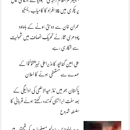
پر چکری میں 16 افراد کا کامیاب ریسکیو
عمران خان سے دوستی ہونے کے باوجود
چودھری نثار نے تحریک انصاف میں شمولیت
سے انکاری رہے
علی امین گنڈاپور کا وزیراعلیٰ خیبرپختونخوا کے
عہدے سے مستعفی ہونے کا اعلان
پاکستان بھر میں نمازِ عیدالاضحی کی ادائیگی کے
بعد سنتِ ابراہیمی کو زندہ رکھتے ہوئے قربانی کا
سلسلہ شروع
**راولپنڈی: پٹرولیم مصنوعات کی قیمتوں میں