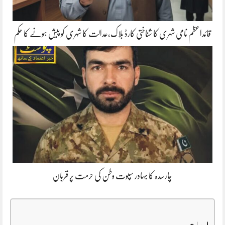
قائداعظم نامی شہری کا شناختی کارڈ بلاک،عدالت کا شہری کو پیش ہونے کا حکم
چارسدہ کا بہادر سپوت وطن کی حرمت پر قربان