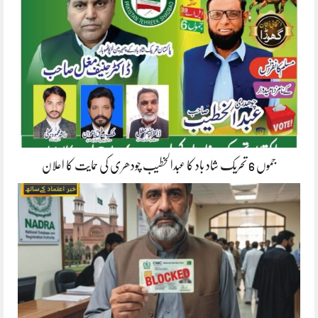
جموں 6 تحریک شاد باد کا عبدالخطیب چودھری کی حمایت کا اعلان