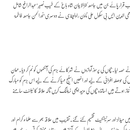
کامیاب قرار پائے جن میں جامعہ کنزالایمان شاہ باغ کے طیب نصیر‘عبدالرافع شامل
 محی الدین ایس بی سکول علی ٹاؤن راولپنڈی نے دوسری‘نورالحسن جامعہ فاطمۃ
نے حصہ لیا۔بچوں کی پرسوز آوازوں نے شرکائے بزم کی آنکھوں کو نم کر دیا۔مہمان
ں کی حوصلہ افزائی کے لیے اور انھیں اسٹیج مہیا کرنے کے لیے اس بزم کو مبارک
ہوتے ہیں اساتذہ بچوں کی مزید اچھی ٹریننگ کریں تاکہ علاقہ کا ٹیلنٹ سامنے
 میں میڈلز اور سرٹیفکیٹ تقسیم کئے گئے۔تقریب میں علاقہ بھر سے علماء کرام اور