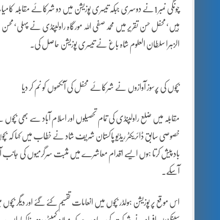
چونگی نمبر 1نے دوسری جبکہ تیسری پوزیشن میں دو شرکائے مقابلہ 
ہیں‘محفل حسن تقریر میں محمد صفی اللہ مورگاہ راولپنڈی نے پہلی‘محسن
الزہرا سلطان العلوم شاہ باغ نے تیسری پوزیشن حاصل کی۔
بچوں کی پُرسوز آوازوں نے شرکائے محفل کی آنکھوں کو نم کر دیا
مقابلہ میں ضلع راولپنڈی کی تمام تحصیلوں اور اسلام آباد سے بھی بچوں 
خصوصی سابق ڈائریکٹر ریڈیو پاکستان شریف شاد نے خطاب میں کہا کہ بچو
باد پیش کرتا ہوں ایسے اقدام معاشرے میں مثبت سرگرمیوں کی جانب آغاز 
آسکے۔
اس موقع پر پوزیشن ہولڈر بچوں میں انعامات تقسیم کئے گئے اور دیگر بچوں