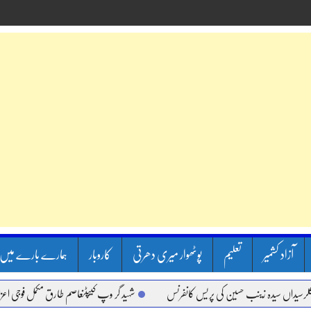
آزاد کشمیر
تعلیم
پوٹھوار میری دھرتی
کاروبار
ہمارے بارے میں
اں سیدہ زینب حسین کی پریس کانفرنس
شہید گر وپ کیپٹنعاصم طارق مکمل فوجی اعزاز کے س