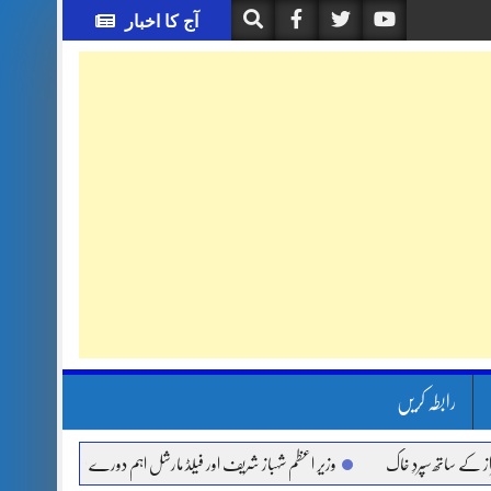
آج کا اخبار
رابطہ کریں
اتھ سپردِ خاک
وزیر اعظم شہباز شریف اور فیلڈ مارشل اہم دورے پر سعودی عرب روانہ