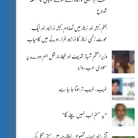
شروع
جہلم رکشہ اور ٹریلر میں تصادم رکشہ ڈرائیور اور ایک
عورت زخمی ٹریلر کا ڈرائیور فرار ہونے میں کامیاب
وزیر اعظم شہباز شریف اور فیلڈ مارشل اہم دورے پر
سعودی عرب روانہ
غریب، غریب تر ہوتا جا رہا ہے
“یہ سسٹم اب نہیں چلے گا”
آئی ایم ایف مخصوص اوقات میں سستی بجلی کی