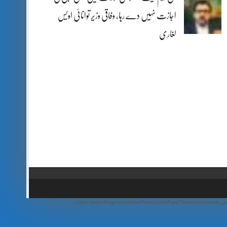
اجازت نہیں دے رہا، وفاقی وزیر توانائی اویس
لغاری