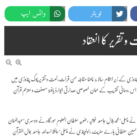
ٹویٹر
واٹس ایپ
 تقریر کا انعقاد
نڈوڑی کے زیر اہتمام سالانہ چھٹا مقابلہ حسن قرات،نعت و تقریر چوک پنڈوڑی میں
 اس روحانی تقریب کے مہمان خصوصی صدارتی ایوارڈ یافتہ مصنف و مترجم قرآن
 نے پہلی‘محمدبلال جامعہ غوثیہ رضویہ سلطان العلوم مورگاہ نے دوسری‘عبدالمنان
سین سلطانی ہارلے سٹریٹ راولپنڈی نے پہلی‘حافظ اسداللہ جامعہ جمال القرآن