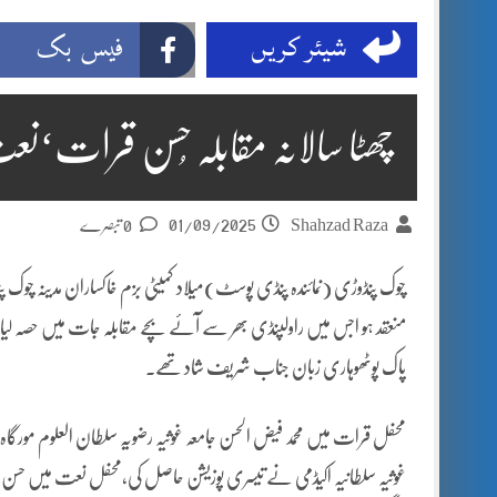
شیئر کریں
فیس بک
چھٹا سالانہ مقابلہ حُسن قرات‘نعت و
01/09/2025
Shahzad Raza
0 تبصرے
چوک پنڈوڑی (نمائندہ پنڈی پوسٹ)میلاد کمیٹی بزم خاکساران مدینہ چوک پ
منعقد ہو اجس میں راولپنڈی بھر سے آئے بچے مقابلہ جات میں حصہ لیا
پاک پوٹھوہاری زبان جناب شریف شاد تھے۔
محفل قرات میں محمد فیض الحسن جامعہ غوثیہ رضویہ سلطان العلوم مورگاہ
غوثیہ سلطانیہ اکیڈمی نے تیسری پوزیشن حاصل کی،محفل نعت میں حسن ح