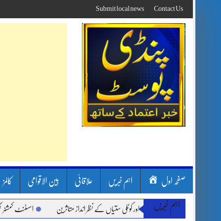
Skip
Submit local news
Contact Us
to
content
صفحہ اول
اہم خبریں
علاقائی
بین الاقوامی
کالمز
اہم خبریں
ن بارشیں، لینڈ سلائیڈنگ اور کوٹلی ستیاں کے نظر انداز متاثرین
اسسٹنٹ کمشنر کلرسید