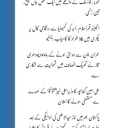
کہوٹہ: فائرنگ کے واقعے میں ایک شخص جاں بحق،
تین زخمی
انجینئر قمراسلام راجہ کی کمبوڈیا سے ہنگامی کال پر
چکری میں 16 افراد کا کامیاب ریسکیو
عمران خان سے دوستی ہونے کے باوجود چودھری
نثار نے تحریک انصاف میں شمولیت سے انکاری
رہے
علی امین گنڈاپور کا وزیراعلیٰ خیبرپختونخوا کے عہدے
سے مستعفی ہونے کا اعلان
پاکستان بھر میں نمازِ عیدالاضحی کی ادائیگی کے بعد
سنتِ ابراہیمی کو زندہ رکھتے ہوئے قربانی کا سلسلہ