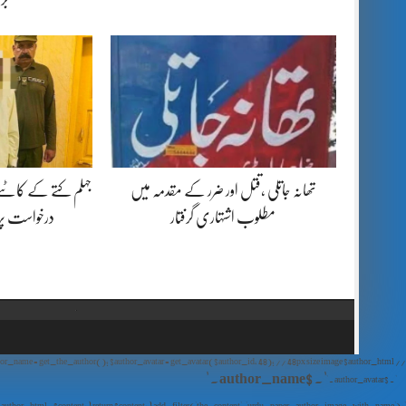
تھانہ جاتلی ،قتل اور ضرر کے مقدمہ میں
جہلم کتے کے کاٹنے
مطلوب اشتہاری گرفتار
درخواست پ
// Show Author Image with Author Name in UrduPaper Theme function urdu_paper_author_image_with_name($content) { if (is_single()) { $author_id = get_the_author_meta('ID'); $author_name = get_the_author(); $author_avatar = get_avatar($author_id, 48); // 48px size image $author_html = '
' . $author_name . '
' . $author_avatar . '
'; return $author_html . $content; } return $content; } add_filter('the_content', 'urdu_paper_author_image_with_name');