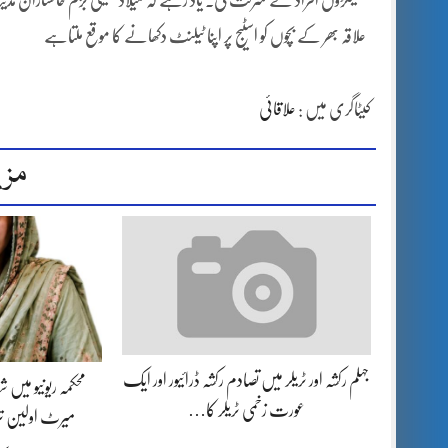
سینکڑوں افراد نے شرکت کی۔ یاد رہے کہ میلاد کمیٹی بزم خاکساران مدین
علاقہ بھر کے بچوں کو اسٹیج پر اپنا ٹیلنٹ دکھانے کا موقع ملتاہے
کیٹاگری میں :
علاقائی
مزی
جہلم رکشہ اور ٹریلر میں تصادم رکشہ ڈرائیور اور ایک
محکمہ ریونیو میں
عورت زخمی ٹریلر کا…
میرٹ اولین تر
بر