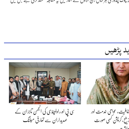
ہ چوک پنڈوڑی ہر سال ربیع الاول کے آغاز میں یہ مقابلہ منعقد کرتی ہے جس میں
د پڑھیں
 شفافیت، عوامی خدمت اور
سی پی او،راولپنڈی کی انجمن تاجران کے
جیح، کرپشن کسی صورت
عہدیداران سے تعارفی میٹنگ
داشت…