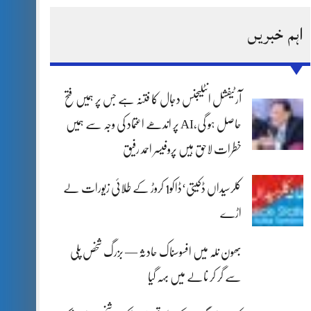
اہم خبریں
آرٹیفشل انٹلیجنس دجال کا فتنہ ہے جس پر ہمیں فتح
حاصل ہو گی،AI پر اندھے اعتماد کی وجہ سے ہمیں
خطرات لاحق ہیں پروفیسر احمد رفیق
کلرسیداں ڈکیتی‘ڈاکو1 کروڑ کے طلائی زیورات لے
اڑے
بھون نلہ میں افسوسناک حادثہ — بزرگ شخص پلی
سے گر کر نالے میں بہہ گیا