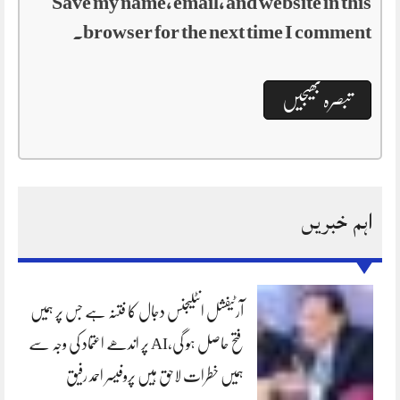
Save my name, email, and website in this
browser for the next time I comment.
اہم خبریں
آرٹیفشل انٹلیجنس دجال کا فتنہ ہے جس پر ہمیں
فتح حاصل ہو گی،AI پر اندھے اعتماد کی وجہ سے
ہمیں خطرات لاحق ہیں پروفیسر احمد رفیق