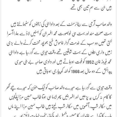
ہیں جن سے ہم تین بھی تھے
والد صاحب آرمی سے ریٹائرمنٹ کے بعد دادا جی کی زمینوں کو سنبھالتے ہیں
بہت صحت مند اور بہت ہی خوبصورت محمد افسر جن کو بہنیں لاڈ سے ہمارا آسرا
کہتی تھیں وہ سب کے خدمت گزار خاموش طبع بھرپور محنت کرنے والے بڑی
زمیں داری بیلوں کے بہت شوقین تھے وقت تیزی سے گزر رہا ہے دادا جی
محمد فیروز خان 1952 کو فوت ہوجاتے ہیں اور دادی صاحبہ بے جی میری
پیدائش کے دو سال بعد 1966 کو اللہ کو پیاری ہوجاتی ہیں
وقت تیزی سے گزر رہا ہے میرے والد صاحب کو ایک جنون کہ میرے بچے گھر
کا کام نہ کریں یہ پڑھیں اور افسر بنیں پھر ایسا ہی ہوتا طالب حسین مرزا پانچویں
میں سکالر شپ، آٹھویں میں سکالر شب لیتے ہیں طالب حسین مرزا اپنے ماں
باپ کا تارا ہے خاندان کا حسین وجمیل اور پاکباز،سنجیدہ نہایت لائق پورے