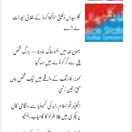
کلرسیداں ڈکیتی‘ڈاکو1 کروڑ کے طلائی زیورات
لے اڑے
بھون نلہ میں افسوسناک حادثہ — بزرگ شخص
پلی سے گر کر نالے میں بہہ گیا
کہوٹہ: فائرنگ کے واقعے میں ایک شخص جاں
بحق، تین زخمی
انجینئر قمراسلام راجہ کی کمبوڈیا سے ہنگامی کال
پر چکری میں 16 افراد کا کامیاب ریسکیو