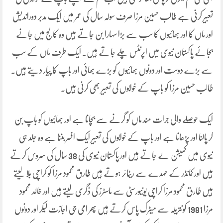
تعبیر کرنی ہے طالب حسین مرزا صرف سولہ سال کی عمر میں ایک مدبر دوراندیش
اور ماں کا اور بھائیوں کا سب سے بڑا سہارا بن جاتے ہیں وہ کالج میں جانے
بجائے پاکستان نیوی میں اپرنٹس چلے جاتے ہیں۔ ایک طرف ماں کے سب
سے بڑے دوست اور دونوں بھائیوں کو بڑے بھائی اور باپ کا پیار دیتے ہیں۔
طالب حسین مرزا کو باپ کے خوابوں کی تعبیر بھی کرنی ہیں۔
ایک حوصلے والی جرات مند ماں کو گرنے سے بچانا ہے اور بھائیوں کو باپ بن
کر پالنا اور پڑھانا ہے اور باپ کے خوابوں کی تعبیر ایک افسر بننا ہے وہ جلد ہی
نیوی میں کمیشن لے جاتے ہیں اور پاکستان نیوی کی 38 سال کی سروس کرتے
ہیں اور کمانڈر کے عہدے سے ریٹائر ہوتے ہیں طارق محمود مرزا کو کراچی بلا لیتے
ہیں طارق محمود مرزا کراچی یونیورسٹی سے ماسٹرز کی ڈگری لیتے ہیں اور خالد محمود
مرزا 1981 کونتریلہ سے میٹرک پاس کرتے ہیں پھر امی جی اجازت لیکر اور دونوں