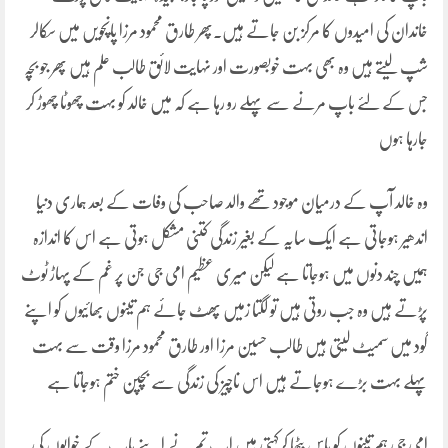
خاندان کی امیدوں کا مرکز بن جاتے ہیں۔پھر طارق محمود مرزا پانچویں میں سکالر
شپ لیتے ہیں وہ بھی بہت خوبصورت اور نہایت لائق طالب علم ہیں پھر جو بچہ
جس کے لئے باپ مرنے سے پہلے رو رہا ہے کہ میں خالد کو بہت چھوٹا چھوڑ کر
جارہا ہوں
وہ خالد آپ کے درمیان موجود تھے والد صاحب کی وفات کے بعد ہماری دنیا
اندھیر ہوجاتی ہے ایک سایہ کے بغیر زندگی کتنی مشکل ہوتی ہے اس کا اندازہ
ہمیں چند دنوں میں ہوجاتا ہے لیکن میری عظیم امی جی جن پر غم کے پہاڑ ٹوٹ
پڑتے ہیں وہ جب روتی ہیں تو لگتا زمیں پھٹ جائے ہم تینوں بھائیوں کو اپنے
گود میں سمیٹ لیتی ہیں طالب حسین مرزا اور طارق محمود مرزا وقت سے بہت
پہلے بہت بڑے ہوجاتے ہیں اس ناچیز کی زندگی سے بچپن ختم ہوجاتا ہے
امی جی ہم تینوں کو پاس بٹھا کرکہتی ہیں اب تم نے اپنے باپ کے خوابوں کی