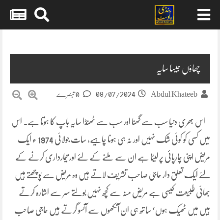
Skip
to
content
چھاؤں جیسا سایہ
08/07/2024
Abdul Khateeb
0 تبصرے
اس بھری دنیا سب سے گھنا اور سب سے ٹھنڈا سایہ باپ کا ہوتا ہے۔ اس
میں کسی کو کوئی شک نہیں اور نہ ہی ہونا چاہیے، سات جولائی 1974 ء ایک
مریض اپنی چارپائی پر لیٹا ہے ان سے ملنے کے لئے اور تیمارداری کرنے کے
لئے ایک تعلق دار حاجی صاحب تشریف لاتے ہیں وہ مریض سے پوچھتے ہیں
بھائی طبیعت کیسی ہے مریض منہ سے کچھ نہیں بولتے سر سے اشارہ کرتے
ہیں میں ٹھیک ہوں‘ ساتھ ہی ان آنکھوں سے آنسو گرتے ہیں حاجی صاحب