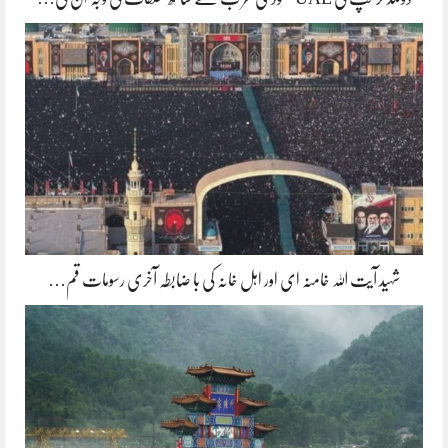
شہید آیت اللہ خامنہ ای اور اہل خانہ کی با ضابطہ آخری رسومات قم…