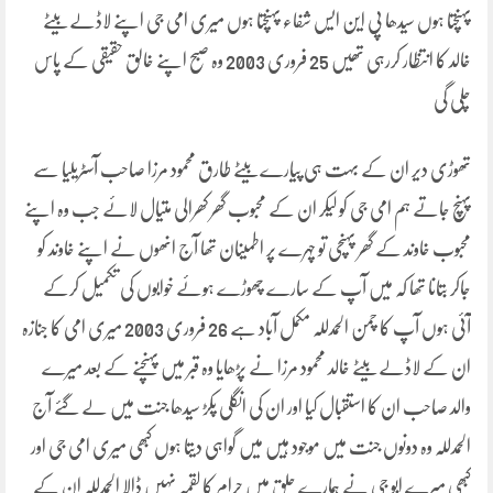
پہنچتا ہوں سیدھا پی این ایس شفاء پہنچتا ہوں میری امی جی اپنے لاڈلے بیٹے
خالد کا انتظار کررہی تھیں 25 فروری 2003 وہ صبح اپنے خالق حقیقی کے پاس
چلی گی
تھوڑی دیر ان کے بہت ہی پیارے بیٹے طارق محمود مرزا صاحب آسٹریلیا سے
پہنچ جاتے ہم امی جی کو لیکر ان کے محبوب گھر کھرالی متیال لائے جب وہ اپنے
محبوب خاوند کے گھر پہنچی تو چہرے پر اطمینان تھا آج انھوں نے اپنے خاوند کو
جاکر بتانا تھا کہ میں آپ کے سارے چھوڑے ہوئے خوابوں کی تکمیل کرکے
آئی ہوں آپ کا چمن الحمدللہ مکمل آباد ہے 26 فروری 2003 میری امی کا جنازہ
ان کے لاڈلے بیٹے خالد محمود مرزا نے پڑھایا وہ قبر میں پہنچنے کے بعد میرے
والد صاحب ان کا استقبال کیا اور ان کی انگلی پکڑ سیدھا جنت میں لے گئے آج
الحمدللہ وہ دونوں جنت میں موجود ہیں میں گواہی دیتا ہوں کبھی میری امی جی اور
کبھی میرے ابو جی نے ہمارے حلق میں حرام کا لقمہ نہیں ڈالا الحمدللہ ان کے