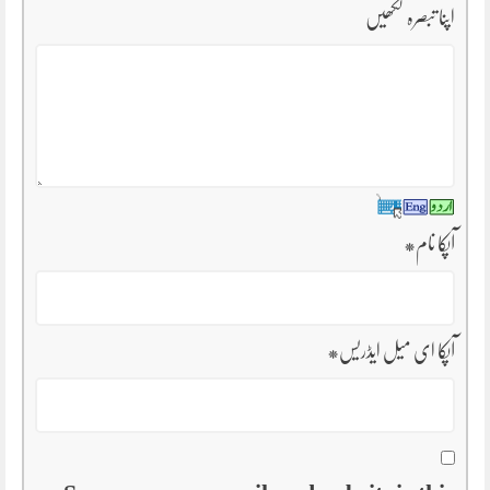
اپنا تبصرہ لکھیں
آپکا نام
*
آپکا ای میل ایڈریس
*