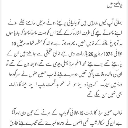
پوچھتے ہیں
بھائی آپ کیوں رو رہیں ہیں تو چارپائی پر لیٹے ہوئے مریض سامنے بیٹھے ہوئے
اپنے چھوٹے بچے کی طرف اشارہ کرکے کہتے اس کو بہت چھوٹا چھوڑ کر جارہا ہوں
یہ تو چوغ چغنے کے قابل نہیں، پھر وہ ہوتا ہے جو اللہ کو منظور تھا وہ مریض 10
جولائی 1974 بروز پیر 26 ہاڑ رات دس بجے خالق حقیقی سے جاملتے ہیں ان کے
چار بیٹے تھے بڑے بیٹے محمد اسلم مرزا پہلی بیوی سے تھے جو چند دن کے تھے تو
ان کی والدہ وفات پاگئی تھیں دوسرے بیٹے طالب حسین جنہوں نے سرگودھا
بورڈ میں میٹرک کے پیپرز دیئے ہوئے تھے بد قسمت باپ اپنے بیٹے کا رزلٹ
بھی نہیں سن سکے تھے
طالب حسین مرزا کا رزلٹ 13 جولائی کو باپ کے مرنے کے تین دن بعد آتا
ہے ان کی سکالرشپ تھی انھوں نے 672 نمبر لئے تھے تیسرے بیٹے طارق