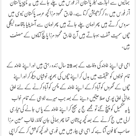
بھائیوں سے اجازت لیکر پاکستان آئر فورس میں چلے جاتے ہیں یہ ناچیز پاکستان
آئر فورس میں رہ کر گریجویشن کرتا ہے، طارق محمود مرزا کچھ عرصہ پاکستان نیوی میں
سروس کرتے ہیں پھر اومان چلے جاتے ہیں پھر اومان سے آسٹریلیا باقاعدہ لیگلی
بچوں سمیت شفٹ ہوجاتے ہیں آج طارق محمود مرزا پانچ کتابوں کے مصنف
ہیں،
امی جی اپنے خاوند کی وفات کے بعد 29 سال زندہ رہتی ہیں اور اپنے خاوند کے
تمام خوابوں کو حقیقت میں بدل کر اپنے بچوں کی بھرپور خوشیاں دیکھ کر اور اپنے
بچوں کے گھروں کو آباد کرکے اپنے خاوند کے چمن کو آباد کرنے کے لئے اپنی
جوانی اپنی پوری صلاحیتیں دینے کے بعد جب میرے ابو جی کے تمام خواب
پایہ تکمیل کو پہنچ گئے تو مجھے حج پر بھیج کر اپنے خاوند کے پاس جانے کی تیاری
کرلی میں حج کرنے کے بعد کچھ پریشان تھا پھر بھائی جان کمانڈر طالب حسین مرزا
صاحب کا فون آتا ہے کہ امی جی بیمار ہیں میں فوری طور کچھ کوشش کر کے کراچی