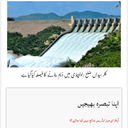
کلر سیداں ضلع راولپنڈی میں ڈیم بنانے کا فیصلہ کیا گیاہے
اپنا تبصرہ بھیجیں
آپکا ای میل ایڈریس شائع نہیں کیا جائے گا