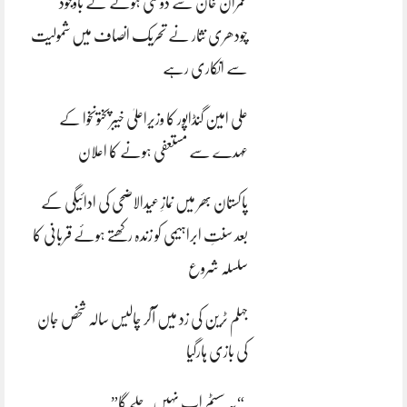
عمران خان سے دوستی ہونے کے باوجود
چودھری نثار نے تحریک انصاف میں شمولیت
سے انکاری رہے
علی امین گنڈاپور کا وزیراعلیٰ خیبرپختونخوا کے
عہدے سے مستعفی ہونے کا اعلان
پاکستان بھر میں نمازِ عیدالاضحی کی ادائیگی کے
بعد سنتِ ابراہیمی کو زندہ رکھتے ہوئے قربانی کا
سلسلہ شروع
جہلم ٹرین کی زد میں آکر چالیس سالہ شخص جان
کی بازی ہارگیا
“یہ سسٹم اب نہیں چلے گا”