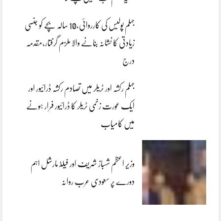
جہلم پولیس کی کارروائی،10 سالہ بچے کو جنسی
زیادتی کا نشانہ بنانے والا ملزم گرفتار،مقدمہ
درج
جہلم رکشہ اور ٹریلر میں تصادم رکشہ ڈرائیور اور
ایک عورت زخمی ٹریلر کا ڈرائیور فرار ہونے
میں کامیاب
وزیر اعظم شہباز شریف اور فیلڈ مارشل اہم
دورے پر سعودی عرب روانہ