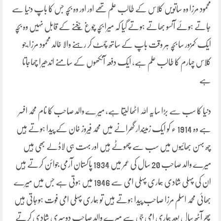
محمود مرزا وہ ساتویں کلاس کے طالب علم تھے اور اور وہ بچہ جس کا باپ دنیا سے
جاتے ہوئے آنسو بھاتے ہوتے گیا کہ میرا بچہ چوغ چغنے کے قابل نہیں وہ بچہ
ایک کمزور سا بچہ ہر وقت باپ کے ساتھ چمٹ کر رہنے والا خالد محمود مرزا،جو
کلاس چہارم کا طالب علم ہے، ایک دفعہ آنکھوں کے سامنے اندھیرا چھاجاتا
ہے
دنیا کا سب سے بڑا سایہ اللہ اٹھا لیتا ہے، میر ے والد صاحب کا نام محمد افسر
ہے وہ 1914 ء کو ایک زمیندار گھرانے میں محمد فیروز خان کے پیدا ہوتے ہیں
چھ بہن بھائیوں میں سب سے چھوٹے ہیں اور بہت ہی لاڈلے بھی ہیں
میرے والد صاحب 20 سال کی عمر میں 1934 پاکستان آرمی جوائن کرتے ہیں
ان کی پہلی شادی ہماری پہلی امی سے 1946 میں ہوتی ہے جس میں میرے
بھائی محمد اسلم مرزا صاحب پیدا ہوتے ہیں تو ہماری پہلی امی فوت ہوجاتی ہیں
پھر آٹھ سال بعد ہماری امی جی سے میرے والد صاحب دوسری شادی کرتے