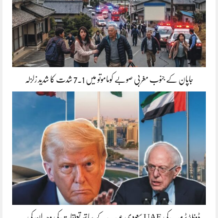
جاپان کے جنوب مغربی صوبے کوماموتو میں 7.1 شدت کا شدید زلزلہ
ڈونلڈ ٹرمپ کی UAE سعودی عر ب کے ساتھ تعلقات کی وجہ ان کی…