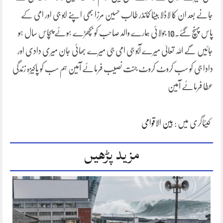
جانے بعد ان کا لاڈلا بیٹا کمانڈر طالب حسین مرزا بھی اپنے ابو جی اور امی کے
پاس پہنچ گئے۔10 جولائی ہمارے والد صاحب کو بچھڑے ہوئے پچاس سال ہو
جائیں گے اللہ تعالیٰ میرے آبو جی امی جی میرے بھائی جان میری دادی اور
دادا جی کو سب کروٹ کروٹ جنت نصیب فرمائے آمین ہم سب کو پاکیزہ زندگی
عطا فرمائے آمین
کیٹاگری میں :
بین الاقوامی
مزید پڑھیں