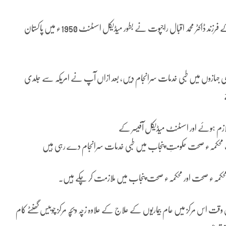
ریاض نمایاں ہیں۔چوہدری لعل خان کے پوتے،چوہدری مہدی خان کے فرزند ڈاکٹر محمد اقبال راجپوت نے بطور میڈیکل اسسٹنٹ 1950ء میں پاکستان
ی جہازوں میں طبی خدمات سرانجام دیں، بعد ازاں آپ نے امریکہ سے جِلدی
لازم ہوئے اور اسسٹنٹ میڈیکل آفیسر کے
ب محکمہء صحت حکومتِ پنجاب میں طبی خدمات سرانجام دے رہی ہیں
ی محکمہء صحت اور محکمہء صحت پنجاب میں ملازمت کر چکے ہیں۔
قت اس مرکز میں عام بیماریوں کے علاج کے علاوہ زچہ وبچہ مرکز چوبیس گھنٹے کام