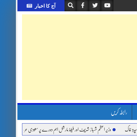
آج کا اخبار
رابطہ کریں
وزیر اعظم شہباز شریف اور فیلڈ مارشل اہم دورے پر سعودی عرب روانہ
آئی ایم