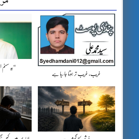
مزی
“یہ سسٹم 
غریب، غریب تر ہوتا جا رہا ہے